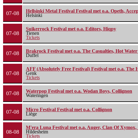
Hellsinki Metal Festival Festival met o.a. Opeth, Ac
07-08
Helsinki
Suikerrock Festival met o.a. Editors, Hiqpy
07-08
Tienen
Tickets
Brakrock Festival met o.a. The Casualties, Hot Wate
07-08
Duffel
AFF (Absolutely Free Festival) Festival met o.a. Th
07-08
Genk
Tickets
Waterpop Festival met o.a. Wodan Boys, Collignon
07-08
Wateringen
Micro Festival Festival met o.a. Collignon
07-08
Liège
M'era Luna Festival met o.a. Auger, Clan Of Xymox, 
08-08
Hildesheim
Tickets