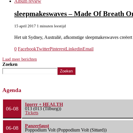
Album review
sleepmakeswaves – Made Of Breath O
15 april 2017
1 minuten leestijd
Het uit Sydney, Australië, afkomstige sleepmakeswaves creëert
0
Facebook
Twitter
Pinterest
Linkedin
Email
Laad meer berichten
Zoeken
Zoeken
Agenda
Igorrr + HEALTH
06-08
013 (013 (Tilburg))
Tickets
Panzerfaust
06-08
Poppodium Volt (Poppodium Volt (Sittard))