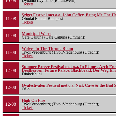
10-08
Dynamo (Dynamo (Eindhoven))
Tickets
Sziget Festival met o.a. John Coffey, Bring Me The H
11-08
Óbudai Eiland, Budapest
Tickets
Municipal Waste
11-08
Cafe Calluna (Cafe Calluna (Ommen))
Wolves In The Throne Room
11-08
TivoliVredenburg (TivoliVredenburg (Utrecht))
Tickets
Summer Breeze Festival met o.a. In Flames, Arch Ene
12-08
Deafheaven, Future Palace, Blackbraid, Der Weg Eine
Dinkelsbühl
Øyafestivalen Festival met o.a. Nick Cave & the Bad 
12-08
Oslo
High On Fire
12-08
TivoliVredenburg (TivoliVredenburg (Utrecht))
Tickets