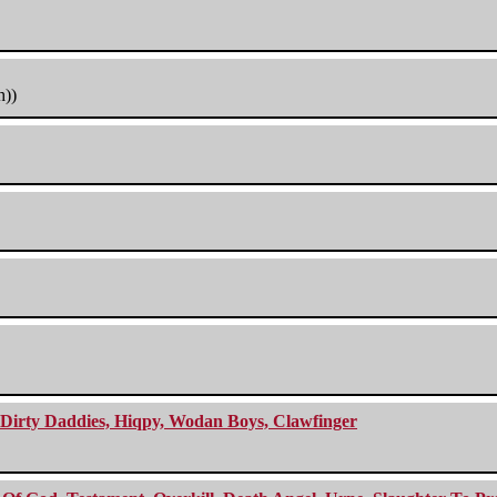
h))
e Dirty Daddies, Hiqpy, Wodan Boys, Clawfinger