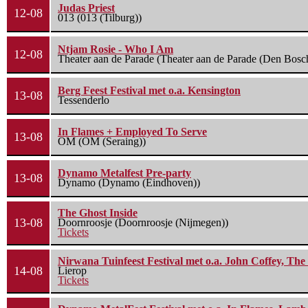
Judas Priest
12-08
013 (013 (Tilburg))
Ntjam Rosie - Who I Am
12-08
Theater aan de Parade (Theater aan de Parade (Den Bosc
Berg Feest Festival met o.a. Kensington
13-08
Tessenderlo
In Flames + Employed To Serve
13-08
OM (OM (Seraing))
Dynamo Metalfest Pre-party
13-08
Dynamo (Dynamo (Eindhoven))
The Ghost Inside
13-08
Doornroosje (Doornroosje (Nijmegen))
Tickets
Nirwana Tuinfeest Festival met o.a. John Coffey, Th
14-08
Lierop
Tickets