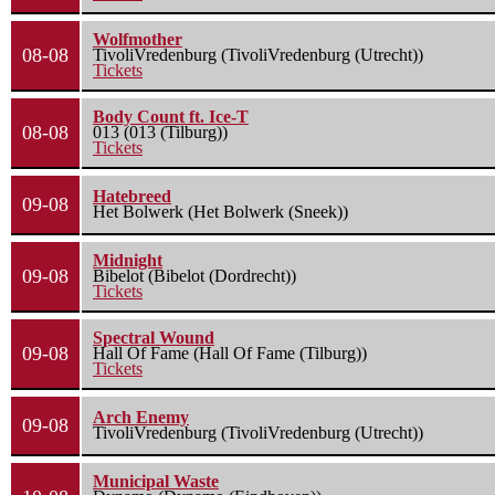
Wolfmother
08-08
TivoliVredenburg (TivoliVredenburg (Utrecht))
Tickets
Body Count ft. Ice-T
08-08
013 (013 (Tilburg))
Tickets
Hatebreed
09-08
Het Bolwerk (Het Bolwerk (Sneek))
Midnight
09-08
Bibelot (Bibelot (Dordrecht))
Tickets
Spectral Wound
09-08
Hall Of Fame (Hall Of Fame (Tilburg))
Tickets
Arch Enemy
09-08
TivoliVredenburg (TivoliVredenburg (Utrecht))
Municipal Waste