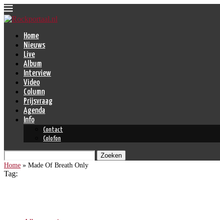
Home
Nieuws
Live
Album
Interview
Video
Column
Prijsvraag
Agenda
Info
Contact
Colofon
Zoeken
Home
»
Made Of Breath Only
Tag:
Made Of Breath Only