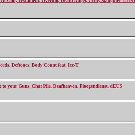
f God, Testament, Overkill, Death Angel, Urne, Slaughter To Prev
eeds, Deftones, Body Count feat. Ice-T
ck to your Guns, Chat Pile, Deafheaven, Ploegendienst, dEUS