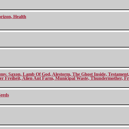
orizon, Health
my, Saxon, Lamb Of God, Alestorm, The Ghost Inside, Testament, A
r Freiheit, Alien Ant Farm, Municipal Waste, Thundermother, Fro
Seeds