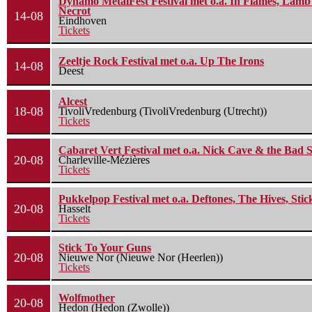
Dynamo MetalFest Festival met o.a. In Flames, Lamb O
Necrot
14-08
Eindhoven
Tickets
Zeeltje Rock Festival met o.a. Up The Irons
14-08
Deest
Alcest
18-08
TivoliVredenburg (TivoliVredenburg (Utrecht))
Tickets
Cabaret Vert Festival met o.a. Nick Cave & the Bad S
20-08
Charleville-Mézières
Tickets
Pukkelpop Festival met o.a. Deftones, The Hives, Sti
20-08
Hasselt
Tickets
Stick To Your Guns
20-08
Nieuwe Nor (Nieuwe Nor (Heerlen))
Tickets
Wolfmother
20-08
Hedon (Hedon (Zwolle))