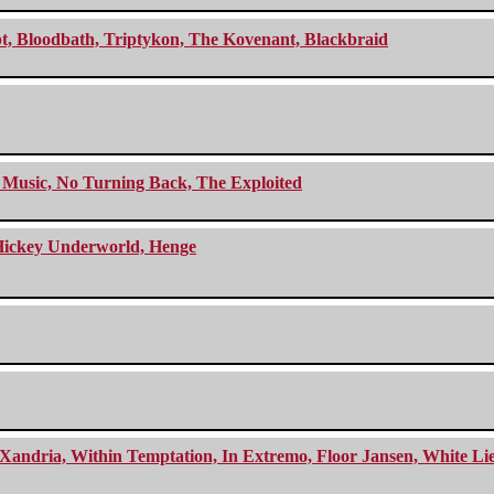
cept, Bloodbath, Triptykon, The Kovenant, Blackbraid
r Music, No Turning Back, The Exploited
e Hickey Underworld, Henge
Xandria, Within Temptation, In Extremo, Floor Jansen, White Li