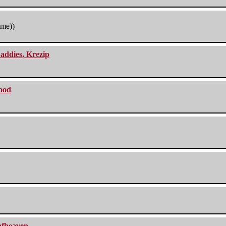
tme))
addies, Krezip
lood
eafheaven