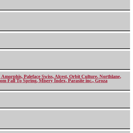
morphis, Paleface Swiss, Alcest, Orbit Culture, Northlane,
m Fall To Spring, Misery Index, Parasite inc., Groza