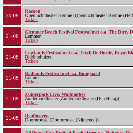
Racoon
20-08
Openluchttheater Hertme (Openluchttheater Hertme (Her
Tickets
Glemmer Beach Festival Festival met o.a. The Dirty D
21-08
Lemmer
Tickets
Lowlands Festival met o.a. Terzij De Horde, Royal B
21-08
Biddinghuizen
Tickets
Badlands Festival met o.a. Bongloard
21-08
Lottum
Tickets
Zuiderpark Live: Wolfmother
21-08
Zuiderparktheater (Zuiderparktheater (Den Haag))
Tickets
Deafheaven
21-08
Doornroosje (Doornroosje (Nijmegen))
All Points East Festival Festival met o.a. Deftones, D