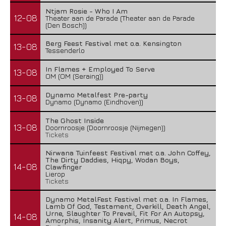
Ntjam Rosie - Who I Am
12-08
Theater aan de Parade (Theater aan de Parade
(Den Bosch))
Berg Feest Festival met o.a. Kensington
13-08
Tessenderlo
In Flames + Employed To Serve
13-08
OM (OM (Seraing))
Dynamo Metalfest Pre-party
13-08
Dynamo (Dynamo (Eindhoven))
The Ghost Inside
13-08
Doornroosje (Doornroosje (Nijmegen))
Tickets
Nirwana Tuinfeest Festival met o.a. John Coffey,
The Dirty Daddies, Hiqpy, Wodan Boys,
14-08
Clawfinger
Lierop
Tickets
Dynamo MetalFest Festival met o.a. In Flames,
Lamb Of God, Testament, Overkill, Death Angel,
Urne, Slaughter To Prevail, Fit For An Autopsy,
14-08
Amorphis, Insanity Alert, Primus, Necrot