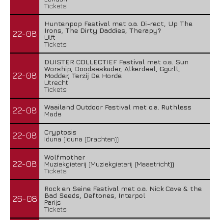
Tickets
Huntenpop Festival met o.a. Di-rect, Up The
Irons, The Dirty Daddies, Therapy?
22-08
Ulft
Tickets
DUISTER COLLECTIEF Festival met o.a. Sun
Worship, Doodseskader, Alkerdeel, Ggu:ll,
22-08
Modder, Terzij De Horde
Utrecht
Tickets
Waailand Outdoor Festival met o.a. Ruthless
22-08
Made
Cryptosis
22-08
Iduna (Iduna (Drachten))
Wolfmother
22-08
Muziekgieterij (Muziekgieterij (Maastricht))
Tickets
Rock en Seine Festival met o.a. Nick Cave & the
Bad Seeds, Deftones, Interpol
26-08
Parijs
Tickets