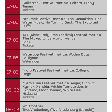
Suikerrock Festival met o.a. Editors, Hiqpy
07-08
Tienen
Tickets
Brakrock Festival met o.a. The Casualties, Hot
07-08
Water Music, No Turning Back, The Exploited
Duffel
AFF (Absolutely Free Festival) Festival met o.a.
The Hickey Underworld, Henge
07-08
Genk
Tickets
Waterpop Festival met o.a. Wodan Boys,
07-08
Collignon
Wateringen
Micro Festival Festival met o.a. Collignon
07-08
Liège
M'era Luna Festival met o.a. Auger, Clan Of
Xymox, Xandria, Within Temptation, In
08-08
Extremo, Floor Jansen, White Lies
Hildesheim
Tickets
Wolfmother
08-08
TivoliVredenburg (TivoliVredenburg (Utrecht))