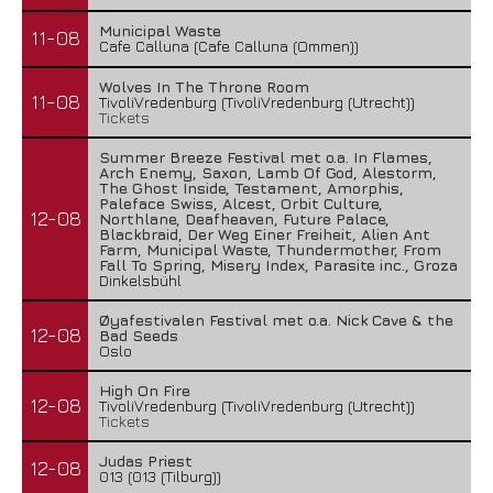
Municipal Waste
11-08
Cafe Calluna (Cafe Calluna (Ommen))
Wolves In The Throne Room
11-08
TivoliVredenburg (TivoliVredenburg (Utrecht))
Tickets
Summer Breeze Festival met o.a. In Flames,
Arch Enemy, Saxon, Lamb Of God, Alestorm,
The Ghost Inside, Testament, Amorphis,
Paleface Swiss, Alcest, Orbit Culture,
12-08
Northlane, Deafheaven, Future Palace,
Blackbraid, Der Weg Einer Freiheit, Alien Ant
Farm, Municipal Waste, Thundermother, From
Fall To Spring, Misery Index, Parasite inc., Groza
Dinkelsbühl
Øyafestivalen Festival met o.a. Nick Cave & the
12-08
Bad Seeds
Oslo
High On Fire
12-08
TivoliVredenburg (TivoliVredenburg (Utrecht))
Tickets
Judas Priest
12-08
013 (013 (Tilburg))