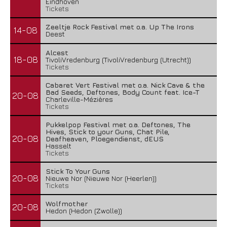
Eindhoven
Tickets
Zeeltje Rock Festival met o.a. Up The Irons
14-08
Deest
Alcest
18-08
TivoliVredenburg (TivoliVredenburg (Utrecht))
Tickets
Cabaret Vert Festival met o.a. Nick Cave & the
Bad Seeds, Deftones, Body Count feat. Ice-T
20-08
Charleville-Mézières
Tickets
Pukkelpop Festival met o.a. Deftones, The
Hives, Stick to your Guns, Chat Pile,
20-08
Deafheaven, Ploegendienst, dEUS
Hasselt
Tickets
Stick To Your Guns
20-08
Nieuwe Nor (Nieuwe Nor (Heerlen))
Tickets
Wolfmother
20-08
Hedon (Hedon (Zwolle))