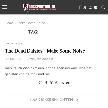
Home
»
Make Some Noise
TAG:
MAKE SOME NOISE
Album review
The Dead Daisies – Make Some Noise
20 juli 2016
3 minuten leestijd
Toen Revolución ruim een jaar geleden uitkwam, was het
genieten van de rock and roll …
LAAD MEER BERICHTEN