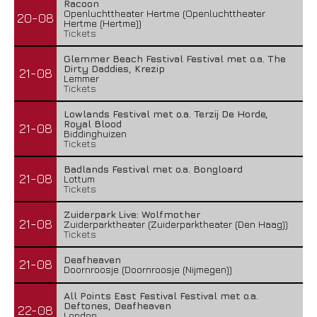
Racoon
Openluchttheater Hertme (Openluchttheater
20-08
Hertme (Hertme))
Tickets
Glemmer Beach Festival Festival met o.a. The
Dirty Daddies, Krezip
21-08
Lemmer
Tickets
Lowlands Festival met o.a. Terzij De Horde,
Royal Blood
21-08
Biddinghuizen
Tickets
Badlands Festival met o.a. Bongloard
21-08
Lottum
Tickets
Zuiderpark Live: Wolfmother
21-08
Zuiderparktheater (Zuiderparktheater (Den Haag))
Tickets
Deafheaven
21-08
Doornroosje (Doornroosje (Nijmegen))
All Points East Festival Festival met o.a.
Deftones, Deafheaven
22-08
London