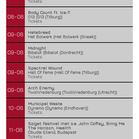
Tickets
Body Count ft. Ice-T
08-08
013 (013 (Tilburg))
Tickets
Hatebreed
09-08
Het Bolwerk (Het Bolwerk (Sneek))
Midnight
09-08
Bibelot (Bibelot (Dordrecht))
Tickets
Spectral Wound
09-08
Hall Of Fame (Hall Of Fame (Tilburg))
Tickets
Arch Enemy
09-08
TivoliVredenburg (TivoliVredenburg (Utrecht))
Municipal Waste
10-08
Dynamo (Dynamo (Eindhoven))
Tickets
Sziget Festival met o.a. John Coffey, Bring Me
The Horizon, Health
11-08
Óbudai Eiland, Budapest
Tickets