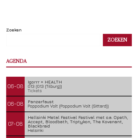
Zoeken
ZOEKEN
AGENDA
Igorrr + HEALTH
06-08
013 (013 (Tilburg))
Tickets
Panzerfaust
06-08
Poppodium Volt (Poppodium Volt (Sittard))
Hellsinki Metal Festival Festival met o.a. Opeth,
Accept, Bloodbath, Triptykon, The Kovenant,
07-08
Blackbraid
Helsinki