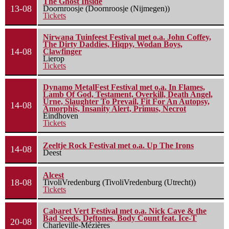
The Ghost Inside
13-08
Doornroosje (Doornroosje (Nijmegen))
Tickets
Nirwana Tuinfeest Festival met o.a. John Coffey,
The Dirty Daddies, Hiqpy, Wodan Boys,
14-08
Clawfinger
Lierop
Tickets
Dynamo MetalFest Festival met o.a. In Flames,
Lamb Of God, Testament, Overkill, Death Angel,
Urne, Slaughter To Prevail, Fit For An Autopsy,
14-08
Amorphis, Insanity Alert, Primus, Necrot
Eindhoven
Tickets
Zeeltje Rock Festival met o.a. Up The Irons
14-08
Deest
Alcest
18-08
TivoliVredenburg (TivoliVredenburg (Utrecht))
Tickets
Cabaret Vert Festival met o.a. Nick Cave & the
Bad Seeds, Deftones, Body Count feat. Ice-T
20-08
Charleville-Mézières