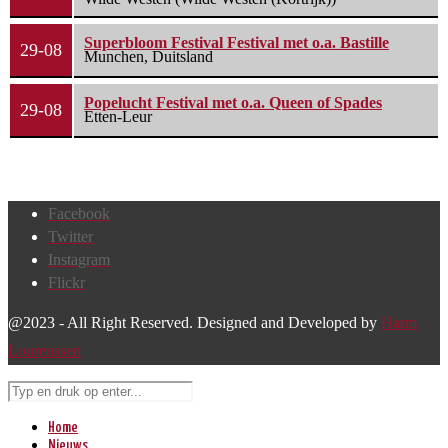
Superbloom Festival Festival met o.a. Bastille
29-08
Munchen, Duitsland
Popelucht Festival met o.a. Queen of Spades
29-08
Etten-Leur
Facebook
Twitter
Instagram
Flickr
@2023 - All Right Reserved. Designed and Developed by
Harm
Lourenssen
Home
Nieuws