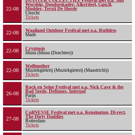
DUISTER COLLECTIEF Festival met o.a. Sun
Worship, Doodseskader, Alkerdeel, Ggu:ll,
22-08
Modder, Terzij De Horde
Utrecht
Tickets
Waailand Outdoor Festival met o.a. Ruthless
22-08
Made
Cryptosis
22-08
Iduna (Iduna (Drachten))
Wolfmother
22-08
Muziekgieterij (Muziekgieterij (Maastricht))
Tickets
Rock en Seine Festival met o.a. Nick Cave & the
Bad Seeds, Deftones, Interpol
26-08
Parijs
Tickets
CuliNESSE Festival met o.a. Kensington, Di-rect,
The Dirty Daddies
27-08
Rotterdam
Tickets