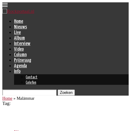
Home
Nieuws
Live
Album
Interview
Video
Column
Prijsvraag
Agenda
Info
Contact
Colofon
Zoeken
Home
»
Malämmar
Tag:
Malämmar