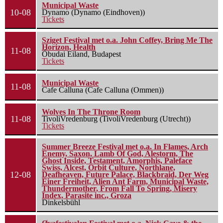
Municipal Waste
10-08
Dynamo (Dynamo (Eindhoven))
Tickets
Sziget Festival met o.a. John Coffey, Bring Me The
Horizon, Health
11-08
Óbudai Eiland, Budapest
Tickets
Municipal Waste
11-08
Cafe Calluna (Cafe Calluna (Ommen))
Wolves In The Throne Room
11-08
TivoliVredenburg (TivoliVredenburg (Utrecht))
Tickets
Summer Breeze Festival met o.a. In Flames, Arch
Enemy, Saxon, Lamb Of God, Alestorm, The
Ghost Inside, Testament, Amorphis, Paleface
Swiss, Alcest, Orbit Culture, Northlane,
12-08
Deafheaven, Future Palace, Blackbraid, Der Weg
Einer Freiheit, Alien Ant Farm, Municipal Waste,
Thundermother, From Fall To Spring, Misery
Index, Parasite inc., Groza
Dinkelsbühl