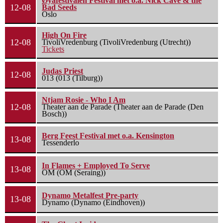
Øyafestivalen Festival met o.a. Nick Cave & the
12-08
Bad Seeds
Oslo
High On Fire
12-08
TivoliVredenburg (TivoliVredenburg (Utrecht))
Tickets
Judas Priest
12-08
013 (013 (Tilburg))
Ntjam Rosie - Who I Am
12-08
Theater aan de Parade (Theater aan de Parade (Den
Bosch))
Berg Feest Festival met o.a. Kensington
13-08
Tessenderlo
In Flames + Employed To Serve
13-08
OM (OM (Seraing))
Dynamo Metalfest Pre-party
13-08
Dynamo (Dynamo (Eindhoven))