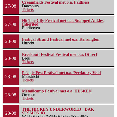
Creamfields Festival met o.a. Faithless
27-08
Daresbury
Tickets
Hit The City Festival met o.a. Snapped Ankles,
27-08
Inherited
Eindhoven
Festival Strand Festival met o.a. Kensington
28-08
Utrecht
Breekout! Festival Festival met o.a. Di-rect
28-08
Bree
Tickets
Pelagic Fest Festival met o.a. Predatory Void
28-08
Maastricht
Tickets
Metallicamp Festival met o.a. HESKEN
28-08
Ommen
Tickets
THE HICKEY UNDERWORLD - DAK
28-08
SESSION #3
Wilde Westen (Wilde Westen (Kortrijk))