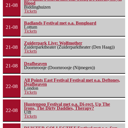
Blood
21-08
Biddinghuizen
Tickets
Badlands Festival met o.a. Bongloard
21-08
Lottum
Tickets
Zuiderpark Live: Wolfmother
21-08
Zuiderparktheater (Zuiderparktheater (Den Haag))
Tickets
Deafheaven
21-08
Doornroosje (Doornroosje (Nijmegen))
All Points East Festival Festival met o.a. Deftones,
Deafheaven
22-08
London
Tickets
Huntenpop Festival met o.a. Di-rect, Up The
Irons, The Dirty Daddies, Therapy?
22-08
Ulft
Tickets