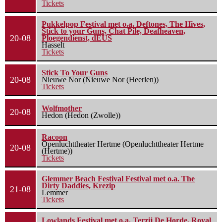
Tickets
Pukkelpop Festival met o.a. Deftones, The Hives,
Stick to your Guns, Chat Pile, Deafheaven,
20-08
Ploegendienst, dEUS
Hasselt
Tickets
Stick To Your Guns
20-08
Nieuwe Nor (Nieuwe Nor (Heerlen))
Tickets
Wolfmother
20-08
Hedon (Hedon (Zwolle))
Racoon
Openluchttheater Hertme (Openluchttheater Hertme
20-08
(Hertme))
Tickets
Glemmer Beach Festival Festival met o.a. The
Dirty Daddies, Krezip
21-08
Lemmer
Tickets
Lowlands Festival met o.a. Terzij De Horde, Royal