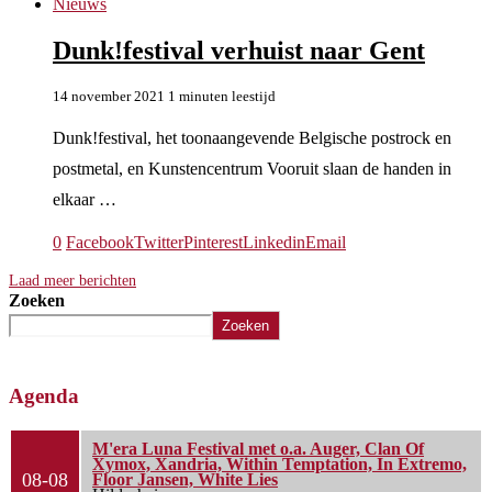
Nieuws
Dunk!festival verhuist naar Gent
14 november 2021
1 minuten leestijd
Dunk!festival, het toonaangevende Belgische postrock en
postmetal, en Kunstencentrum Vooruit slaan de handen in
elkaar …
0
Facebook
Twitter
Pinterest
Linkedin
Email
Laad meer berichten
Zoeken
Zoeken
Agenda
M'era Luna Festival met o.a. Auger, Clan Of
Xymox, Xandria, Within Temptation, In Extremo,
08-08
Floor Jansen, White Lies