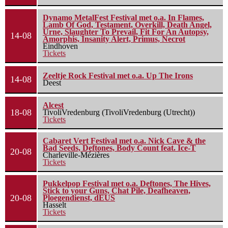
Dynamo MetalFest Festival met o.a. In Flames,
Lamb Of God, Testament, Overkill, Death Angel,
Urne, Slaughter To Prevail, Fit For An Autopsy,
14-08
Amorphis, Insanity Alert, Primus, Necrot
Eindhoven
Tickets
Zeeltje Rock Festival met o.a. Up The Irons
14-08
Deest
Alcest
18-08
TivoliVredenburg (TivoliVredenburg (Utrecht))
Tickets
Cabaret Vert Festival met o.a. Nick Cave & the
Bad Seeds, Deftones, Body Count feat. Ice-T
20-08
Charleville-Mézières
Tickets
Pukkelpop Festival met o.a. Deftones, The Hives,
Stick to your Guns, Chat Pile, Deafheaven,
20-08
Ploegendienst, dEUS
Hasselt
Tickets