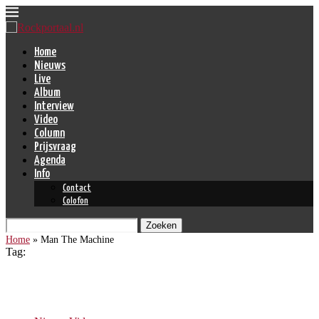
Home
Nieuws
Live
Album
Interview
Video
Column
Prijsvraag
Agenda
Info
Contact
Colofon
Zoeken
Home
»
Man The Machine
Tag:
Man The Machine