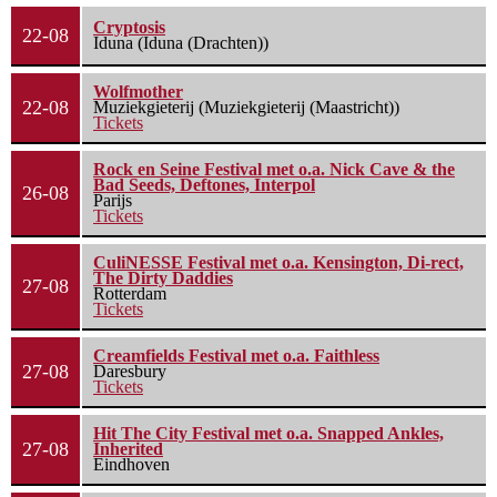
Cryptosis
22-08
Iduna (Iduna (Drachten))
Wolfmother
22-08
Muziekgieterij (Muziekgieterij (Maastricht))
Tickets
Rock en Seine Festival met o.a. Nick Cave & the
Bad Seeds, Deftones, Interpol
26-08
Parijs
Tickets
CuliNESSE Festival met o.a. Kensington, Di-rect,
The Dirty Daddies
27-08
Rotterdam
Tickets
Creamfields Festival met o.a. Faithless
27-08
Daresbury
Tickets
Hit The City Festival met o.a. Snapped Ankles,
27-08
Inherited
Eindhoven