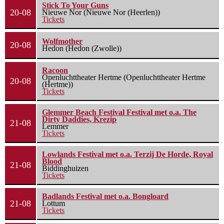
Stick To Your Guns
20-08
Nieuwe Nor (Nieuwe Nor (Heerlen))
Tickets
Wolfmother
20-08
Hedon (Hedon (Zwolle))
Racoon
Openluchttheater Hertme (Openluchttheater Hertme
20-08
(Hertme))
Tickets
Glemmer Beach Festival Festival met o.a. The
Dirty Daddies, Krezip
21-08
Lemmer
Tickets
Lowlands Festival met o.a. Terzij De Horde, Royal
Blood
21-08
Biddinghuizen
Tickets
Badlands Festival met o.a. Bongloard
21-08
Lottum
Tickets