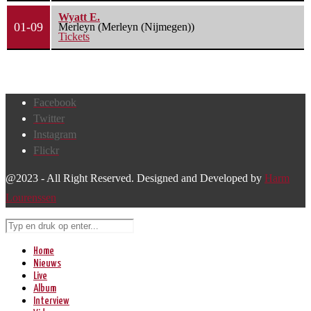
Wyatt E.
01-09
Merleyn (Merleyn (Nijmegen))
Tickets
Facebook
Twitter
Instagram
Flickr
@2023 - All Right Reserved. Designed and Developed by
Harm
Lourenssen
Home
Nieuws
Live
Album
Interview