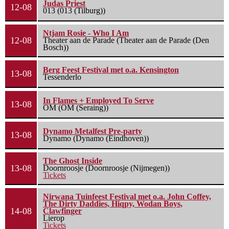
Judas Priest
12-08
013 (013 (Tilburg))
Ntjam Rosie - Who I Am
12-08
Theater aan de Parade (Theater aan de Parade (Den
Bosch))
Berg Feest Festival met o.a. Kensington
13-08
Tessenderlo
In Flames + Employed To Serve
13-08
OM (OM (Seraing))
Dynamo Metalfest Pre-party
13-08
Dynamo (Dynamo (Eindhoven))
The Ghost Inside
13-08
Doornroosje (Doornroosje (Nijmegen))
Tickets
Nirwana Tuinfeest Festival met o.a. John Coffey,
The Dirty Daddies, Hiqpy, Wodan Boys,
14-08
Clawfinger
Lierop
Tickets