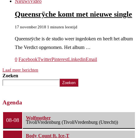
Nieuws
Video
Queensrÿche komt met nieuwe single
17 november 2018
1 minuten leestijd
Queensrÿche is de studio weer ingedoken en heeft het album
The Verdict opgenomen. Het album …
0
Facebook
Twitter
Pinterest
Linkedin
Email
Laad meer berichten
Zoeken
Zoeken
Agenda
Wolfmother
08-08
TivoliVredenburg (TivoliVredenburg (Utrecht))
Body Count ft. Ice-T