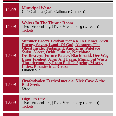
Municipal Waste
11-08
Cafe Calluna (Cafe Calluna (Ommen))
Wolves In The Throne Room
11-08
TivoliVredenburg (TivoliVredenburg (Utrecht))
Tickets
Summer Breeze Festival met o.a. In Flames, Arch
Enemy, Saxon, Lamb Of God, Alestorm, The
Ghost Inside, Testament, Amorphis, Paleface
Swiss, Alcest, Orbit Culture, Northlane,
12-08
Deafheaven, Future Palace, Blackbraid, Der Weg
Einer Freiheit, Alien Ant Farm, Municipal Waste,
Thundermother, From Fall To Spring, Misery
Index, Parasite inc., Groza
Dinkelsbühl
Øyafestivalen Festival met o.a. Nick Cave & the
12-08
Bad Seeds
Oslo
High On Fire
12-08
TivoliVredenburg (TivoliVredenburg (Utrecht))
Tickets