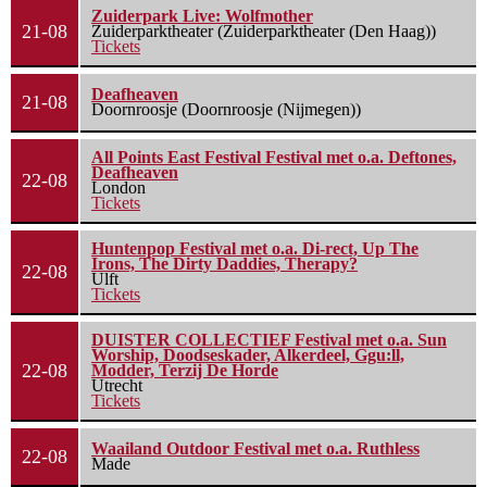
Zuiderpark Live: Wolfmother
21-08
Zuiderparktheater (Zuiderparktheater (Den Haag))
Tickets
Deafheaven
21-08
Doornroosje (Doornroosje (Nijmegen))
All Points East Festival Festival met o.a. Deftones,
Deafheaven
22-08
London
Tickets
Huntenpop Festival met o.a. Di-rect, Up The
Irons, The Dirty Daddies, Therapy?
22-08
Ulft
Tickets
DUISTER COLLECTIEF Festival met o.a. Sun
Worship, Doodseskader, Alkerdeel, Ggu:ll,
22-08
Modder, Terzij De Horde
Utrecht
Tickets
Waailand Outdoor Festival met o.a. Ruthless
22-08
Made