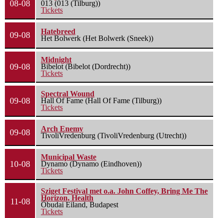
08-08
013 (013 (Tilburg))
Tickets
Hatebreed
09-08
Het Bolwerk (Het Bolwerk (Sneek))
Midnight
09-08
Bibelot (Bibelot (Dordrecht))
Tickets
Spectral Wound
09-08
Hall Of Fame (Hall Of Fame (Tilburg))
Tickets
Arch Enemy
09-08
TivoliVredenburg (TivoliVredenburg (Utrecht))
Municipal Waste
10-08
Dynamo (Dynamo (Eindhoven))
Tickets
Sziget Festival met o.a. John Coffey, Bring Me The
Horizon, Health
11-08
Óbudai Eiland, Budapest
Tickets