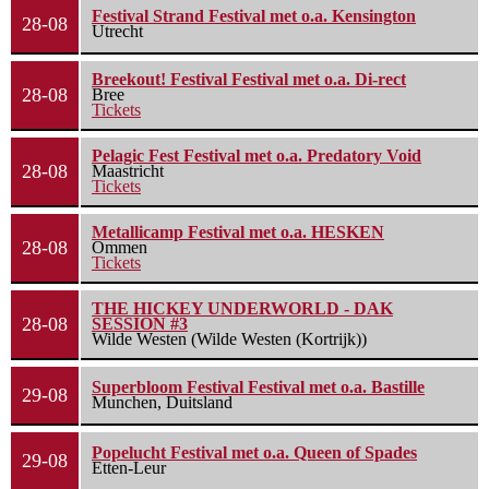
Festival Strand Festival met o.a. Kensington
28-08
Utrecht
Breekout! Festival Festival met o.a. Di-rect
28-08
Bree
Tickets
Pelagic Fest Festival met o.a. Predatory Void
28-08
Maastricht
Tickets
Metallicamp Festival met o.a. HESKEN
28-08
Ommen
Tickets
THE HICKEY UNDERWORLD - DAK
28-08
SESSION #3
Wilde Westen (Wilde Westen (Kortrijk))
Superbloom Festival Festival met o.a. Bastille
29-08
Munchen, Duitsland
Popelucht Festival met o.a. Queen of Spades
29-08
Etten-Leur