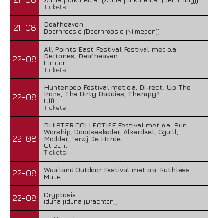
Tickets
Deafheaven
21-08
Doornroosje (Doornroosje (Nijmegen))
All Points East Festival Festival met o.a.
Deftones, Deafheaven
22-08
London
Tickets
Huntenpop Festival met o.a. Di-rect, Up The
Irons, The Dirty Daddies, Therapy?
22-08
Ulft
Tickets
DUISTER COLLECTIEF Festival met o.a. Sun
Worship, Doodseskader, Alkerdeel, Ggu:ll,
22-08
Modder, Terzij De Horde
Utrecht
Tickets
Waailand Outdoor Festival met o.a. Ruthless
22-08
Made
Cryptosis
22-08
Iduna (Iduna (Drachten))