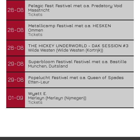
Pelagic Fest Festival met o.a. Predatory Void
28-08
Maastricht
Tickets
Metallicamp Festival met o.a. HESKEN
28-08
Ommen
Tickets
THE HICKEY UNDERWORLD - DAK SESSION #3
28-08
Wilde Westen (Wilde Westen (Kortrijk))
Superbloom Festival Festival met o.a. Bastille
29-08
Munchen, Duitsland
Popelucht Festival met o.a. Queen of Spades
29-08
Etten-Leur
Wyatt E.
01-09
Merleyn (Merleyn (Nijmegen))
Tickets