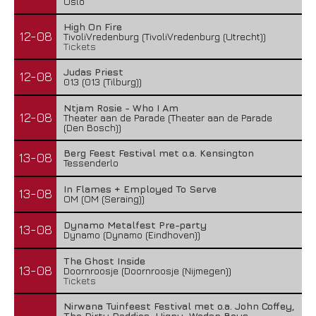
Oslo
High On Fire
12-08
TivoliVredenburg (TivoliVredenburg (Utrecht))
Tickets
Judas Priest
12-08
013 (013 (Tilburg))
Ntjam Rosie - Who I Am
12-08
Theater aan de Parade (Theater aan de Parade
(Den Bosch))
Berg Feest Festival met o.a. Kensington
13-08
Tessenderlo
In Flames + Employed To Serve
13-08
OM (OM (Seraing))
Dynamo Metalfest Pre-party
13-08
Dynamo (Dynamo (Eindhoven))
The Ghost Inside
13-08
Doornroosje (Doornroosje (Nijmegen))
Tickets
Nirwana Tuinfeest Festival met o.a. John Coffey,
The Dirty Daddies, Hiqpy, Wodan Boys,