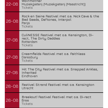
Wolfmother
22-08
Muziekgieterij (Muziekgieterij (Maastricht))
Tickets
Rock en Seine Festival met o.a. Nick Cave & the
Bad Seeds, Deftones, Interpol
26-08
Parijs
Tickets
CuliNESSE Festival met o.a. Kensington, Di-
rect, The Dirty Daddies
27-08
Rotterdam
Tickets
Creamfields Festival met o.a. Faithless
27-08
Daresbury
Tickets
Hit The City Festival met o.a. Snapped Ankles,
27-08
Inherited
Eindhoven
Festival Strand Festival met o.a. Kensington
28-08
Utrecht
Breekout! Festival Festival met o.a. Di-rect
28-08
Bree
Tickets