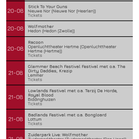
Stick To Your Guns
20-08
Nieuwe Nor (Nieuwe Nor (Heerlen))
Tickets
Wolfmother
20-08
Hedon (Hedon (Zwolle))
Racoon
Openluchttheater Hertme (Openluchttheater
20-08
Hertme (Hertme))
Tickets
Glemmer Beach Festival Festival met o.a. The
Dirty Daddies, Krezip
21-08
Lemmer
Tickets
Lowlands Festival met o.a. Terzij De Horde,
Royal Blood
21-08
Biddinghuizen
Tickets
Badlands Festival met o.a. Bongloard
21-08
Lottum
Tickets
Zuiderpark Live: Wolfmother
21-08
Zuiderparktheater (Zuiderparktheater (Den Haag))