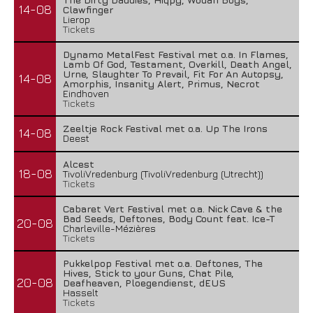
14-08
Clawfinger
Lierop
Tickets
Dynamo MetalFest Festival met o.a. In Flames,
Lamb Of God, Testament, Overkill, Death Angel,
Urne, Slaughter To Prevail, Fit For An Autopsy,
14-08
Amorphis, Insanity Alert, Primus, Necrot
Eindhoven
Tickets
Zeeltje Rock Festival met o.a. Up The Irons
14-08
Deest
Alcest
18-08
TivoliVredenburg (TivoliVredenburg (Utrecht))
Tickets
Cabaret Vert Festival met o.a. Nick Cave & the
Bad Seeds, Deftones, Body Count feat. Ice-T
20-08
Charleville-Mézières
Tickets
Pukkelpop Festival met o.a. Deftones, The
Hives, Stick to your Guns, Chat Pile,
20-08
Deafheaven, Ploegendienst, dEUS
Hasselt
Tickets