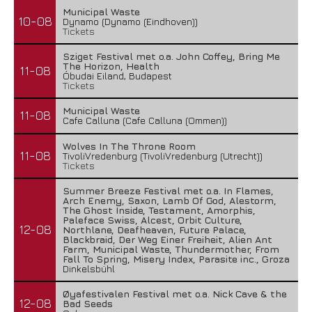
Municipal Waste
10-08
Dynamo (Dynamo (Eindhoven))
Tickets
Sziget Festival met o.a. John Coffey, Bring Me
The Horizon, Health
11-08
Óbudai Eiland, Budapest
Tickets
Municipal Waste
11-08
Cafe Calluna (Cafe Calluna (Ommen))
Wolves In The Throne Room
11-08
TivoliVredenburg (TivoliVredenburg (Utrecht))
Tickets
Summer Breeze Festival met o.a. In Flames,
Arch Enemy, Saxon, Lamb Of God, Alestorm,
The Ghost Inside, Testament, Amorphis,
Paleface Swiss, Alcest, Orbit Culture,
12-08
Northlane, Deafheaven, Future Palace,
Blackbraid, Der Weg Einer Freiheit, Alien Ant
Farm, Municipal Waste, Thundermother, From
Fall To Spring, Misery Index, Parasite inc., Groza
Dinkelsbühl
Øyafestivalen Festival met o.a. Nick Cave & the
12-08
Bad Seeds