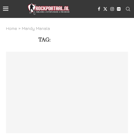
Home
»
Mandy Manala
TAG:
MANDY MANALA