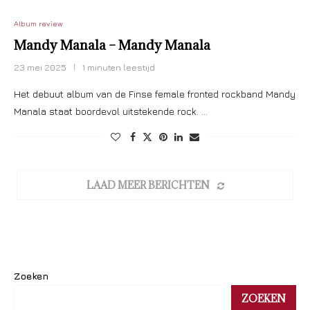
Album review
Mandy Manala – Mandy Manala
23 mei 2025
1 minuten leestijd
Het debuut album van de Finse female fronted rockband Mandy
Manala staat boordevol uitstekende rock. …
LAAD MEER BERICHTEN
Zoeken
ZOEKEN