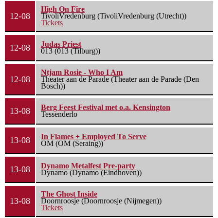
High On Fire
12-08
TivoliVredenburg (TivoliVredenburg (Utrecht))
Tickets
Judas Priest
12-08
013 (013 (Tilburg))
Ntjam Rosie - Who I Am
12-08
Theater aan de Parade (Theater aan de Parade (Den
Bosch))
Berg Feest Festival met o.a. Kensington
13-08
Tessenderlo
In Flames + Employed To Serve
13-08
OM (OM (Seraing))
Dynamo Metalfest Pre-party
13-08
Dynamo (Dynamo (Eindhoven))
The Ghost Inside
13-08
Doornroosje (Doornroosje (Nijmegen))
Tickets