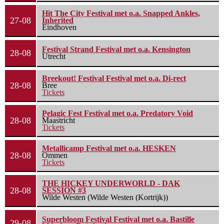
Hit The City Festival met o.a. Snapped Ankles,
27-08
Inherited
Eindhoven
Festival Strand Festival met o.a. Kensington
28-08
Utrecht
Breekout! Festival Festival met o.a. Di-rect
28-08
Bree
Tickets
Pelagic Fest Festival met o.a. Predatory Void
28-08
Maastricht
Tickets
Metallicamp Festival met o.a. HESKEN
28-08
Ommen
Tickets
THE HICKEY UNDERWORLD - DAK
28-08
SESSION #3
Wilde Westen (Wilde Westen (Kortrijk))
Superbloom Festival Festival met o.a. Bastille
29-08