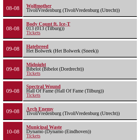
Wolfmother
08-08
TivoliVredenburg (TivoliVredenburg (Utrecht))
Body Count ft. Ice-T
08-08
013 (013 (Tilburg))
Tickets
Hatebreed
09-08
Het Bolwerk (Het Bolwerk (Sneek))
Midnight
09-08
Bibelot (Bibelot (Dordrecht))
Tickets
Spectral Wound
09-08
Hall Of Fame (Hall Of Fame (Tilburg))
Tickets
Arch Enemy
09-08
TivoliVredenburg (TivoliVredenburg (Utrecht))
Municipal Waste
10-08
Dynamo (Dynamo (Eindhoven))
Tickets