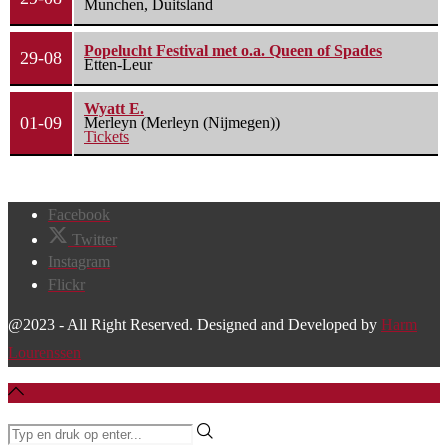
Munchen, Duitsland
Popelucht Festival met o.a. Queen of Spades
29-08
Etten-Leur
Wyatt E.
01-09
Merleyn (Merleyn (Nijmegen))
Tickets
Facebook
Twitter
Instagram
Flickr
@2023 - All Right Reserved. Designed and Developed by
Harm
Lourenssen