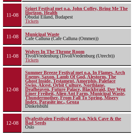
Sziget Festival met o.a. John Coffey, Bring Me The
Horizon, Health
11-08
Óbudai Eiland, Budapest
Tickets
Municipal Waste
11-08
Cafe Calluna (Cafe Calluna (Ommen))
Wolves In The Throne Room
11-08
TivoliVredenburg (TivoliVredenburg (Utrecht))
Tickets
Summer Breeze Festival met o.a. In Flames, Arch
Enemy, Saxon, Lamb Of God, Alestorm, The
Ghost Inside, Testament, Amorphis, Paleface
Swiss, Alcest, Orbit Culture, Northlane,
12-08
Deafheaven, Future Palace, Blackbraid, Der Weg
Einer Freiheit, Alien Ant Farm, Municipal Waste,
Thundermother, From Fall To Spring, Misery
Index, Parasite inc., Groza
Dinkelsbühl
Øyafestivalen Festival met o.a. Nick Cave & the
12-08
Bad Seeds
Oslo