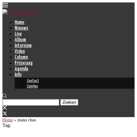
Home
Nieuws
Live
Album
Interview
Video
Column
Prijsvraag
Agenda
Info
Contact
Colofon
Zoeken
Home
»
manu chao
Tag: