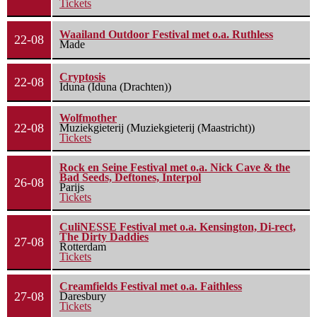
Tickets
Waailand Outdoor Festival met o.a. Ruthless
22-08
Made
Cryptosis
22-08
Iduna (Iduna (Drachten))
Wolfmother
22-08
Muziekgieterij (Muziekgieterij (Maastricht))
Tickets
Rock en Seine Festival met o.a. Nick Cave & the
Bad Seeds, Deftones, Interpol
26-08
Parijs
Tickets
CuliNESSE Festival met o.a. Kensington, Di-rect,
The Dirty Daddies
27-08
Rotterdam
Tickets
Creamfields Festival met o.a. Faithless
27-08
Daresbury
Tickets