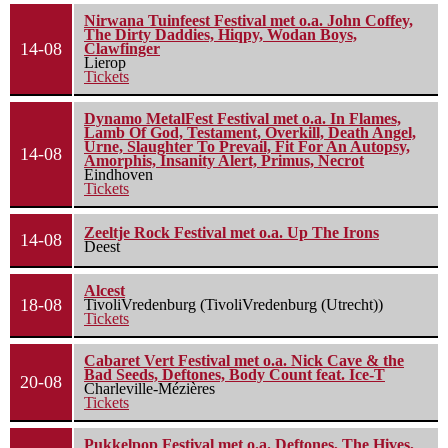
Nirwana Tuinfeest Festival met o.a. John Coffey,
The Dirty Daddies, Hiqpy, Wodan Boys,
14-08
Clawfinger
Lierop
Tickets
Dynamo MetalFest Festival met o.a. In Flames,
Lamb Of God, Testament, Overkill, Death Angel,
Urne, Slaughter To Prevail, Fit For An Autopsy,
14-08
Amorphis, Insanity Alert, Primus, Necrot
Eindhoven
Tickets
Zeeltje Rock Festival met o.a. Up The Irons
14-08
Deest
Alcest
18-08
TivoliVredenburg (TivoliVredenburg (Utrecht))
Tickets
Cabaret Vert Festival met o.a. Nick Cave & the
Bad Seeds, Deftones, Body Count feat. Ice-T
20-08
Charleville-Mézières
Tickets
Pukkelpop Festival met o.a. Deftones, The Hives,