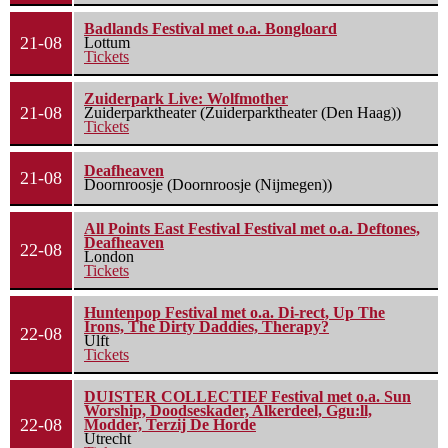
Badlands Festival met o.a. Bongloard
21-08
Lottum
Tickets
Zuiderpark Live: Wolfmother
21-08
Zuiderparktheater (Zuiderparktheater (Den Haag))
Tickets
Deafheaven
21-08
Doornroosje (Doornroosje (Nijmegen))
All Points East Festival Festival met o.a. Deftones,
Deafheaven
22-08
London
Tickets
Huntenpop Festival met o.a. Di-rect, Up The
Irons, The Dirty Daddies, Therapy?
22-08
Ulft
Tickets
DUISTER COLLECTIEF Festival met o.a. Sun
Worship, Doodseskader, Alkerdeel, Ggu:ll,
22-08
Modder, Terzij De Horde
Utrecht