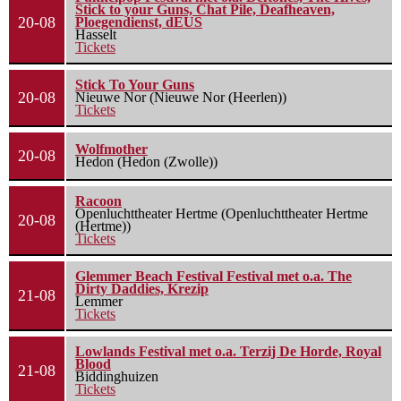
Stick to your Guns, Chat Pile, Deafheaven,
20-08
Ploegendienst, dEUS
Hasselt
Tickets
Stick To Your Guns
20-08
Nieuwe Nor (Nieuwe Nor (Heerlen))
Tickets
Wolfmother
20-08
Hedon (Hedon (Zwolle))
Racoon
Openluchttheater Hertme (Openluchttheater Hertme
20-08
(Hertme))
Tickets
Glemmer Beach Festival Festival met o.a. The
Dirty Daddies, Krezip
21-08
Lemmer
Tickets
Lowlands Festival met o.a. Terzij De Horde, Royal
Blood
21-08
Biddinghuizen
Tickets