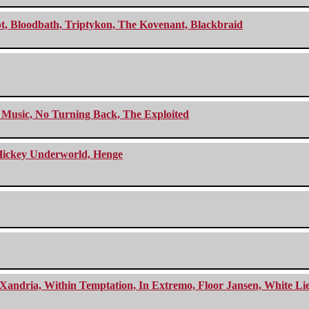
cept, Bloodbath, Triptykon, The Kovenant, Blackbraid
r Music, No Turning Back, The Exploited
e Hickey Underworld, Henge
Xandria, Within Temptation, In Extremo, Floor Jansen, White Li