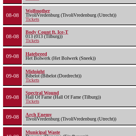
Wolfmother
08-08
TivoliVredenburg (TivoliVredenburg (Utrecht))
Tickets
Body Count ft. Ice-T
08-08
013 (013 (Tilburg))
Tickets
Hatebreed
09-08
Het Bolwerk (Het Bolwerk (Sneek))
Midnight
09-08
Bibelot (Bibelot (Dordrecht))
Tickets
Spectral Wound
09-08
Hall Of Fame (Hall Of Fame (Tilburg))
Tickets
Arch Enemy
09-08
TivoliVredenburg (TivoliVredenburg (Utrecht))
Municipal Waste