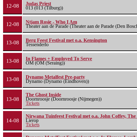
Judas Priest
12-08
013 (013 (Tilburg))
Ntjam Rosie - Who I Am
12-08
Theater aan de Parade (Theater aan de Parade (Den Bosc
Berg Feest Festival met o.a. Kensington
13-08
Tessenderlo
In Flames + Employed To Serve
13-08
OM (OM (Seraing))
Dynamo Metalfest Pre-party
13-08
Dynamo (Dynamo (Eindhoven))
The Ghost Inside
13-08
Doornroosje (Doornroosje (Nijmegen))
Tickets
Nirwana Tuinfeest Festival met o.a. John Coffey, Th
14-08
Lierop
Tickets