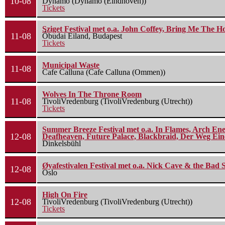
10-08
Dynamo (Dynamo (Eindhoven))
Tickets
Sziget Festival met o.a. John Coffey, Bring Me The H
11-08
Óbudai Eiland, Budapest
Tickets
Municipal Waste
11-08
Cafe Calluna (Cafe Calluna (Ommen))
Wolves In The Throne Room
11-08
TivoliVredenburg (TivoliVredenburg (Utrecht))
Tickets
Summer Breeze Festival met o.a. In Flames, Arch Ene
12-08
Deafheaven, Future Palace, Blackbraid, Der Weg Eine
Dinkelsbühl
Øyafestivalen Festival met o.a. Nick Cave & the Bad 
12-08
Oslo
High On Fire
12-08
TivoliVredenburg (TivoliVredenburg (Utrecht))
Tickets