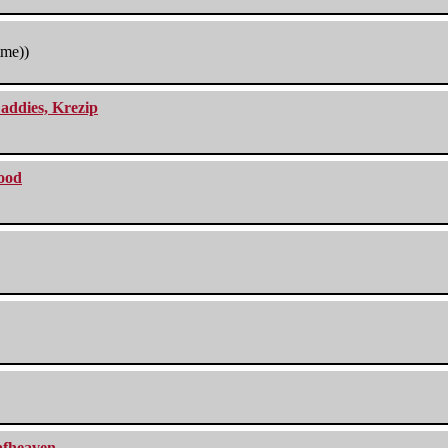
tme))
addies, Krezip
lood
eafheaven