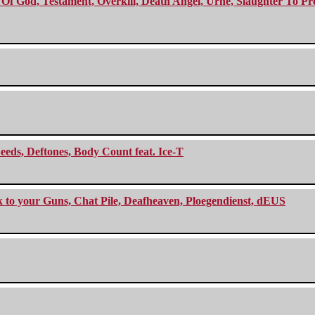
f God, Testament, Overkill, Death Angel, Urne, Slaughter To Prev
eeds, Deftones, Body Count feat. Ice-T
ck to your Guns, Chat Pile, Deafheaven, Ploegendienst, dEUS