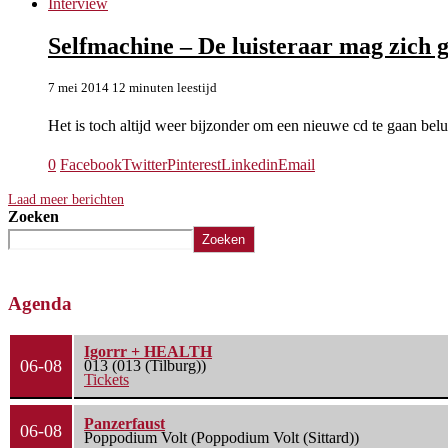
Interview
Selfmachine – De luisteraar mag zich
7 mei 2014
12 minuten leestijd
Het is toch altijd weer bijzonder om een nieuwe cd te gaan bel
0
Facebook
Twitter
Pinterest
Linkedin
Email
Laad meer berichten
Zoeken
Zoeken
Agenda
Igorrr + HEALTH
06-08
013 (013 (Tilburg))
Tickets
Panzerfaust
06-08
Poppodium Volt (Poppodium Volt (Sittard))