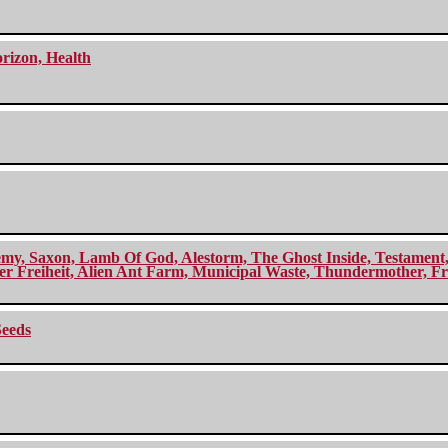
orizon, Health
my, Saxon, Lamb Of God, Alestorm, The Ghost Inside, Testament, A
r Freiheit, Alien Ant Farm, Municipal Waste, Thundermother, Fro
Seeds