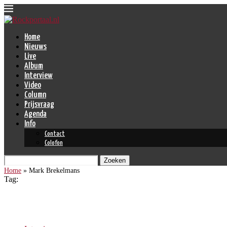
Home
Nieuws
Live
Album
Interview
Video
Column
Prijsvraag
Agenda
Info
Contact
Colofon
Zoeken
Home
»
Mark Brekelmans
Tag:
Mark Brekelmans