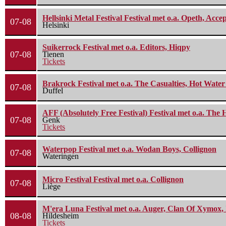
Hellsinki Metal Festival Festival met o.a. Opeth, Ac
07-08
Helsinki
Suikerrock Festival met o.a. Editors, Hiqpy
07-08
Tienen
Tickets
Brakrock Festival met o.a. The Casualties, Hot Wate
07-08
Duffel
AFF (Absolutely Free Festival) Festival met o.a. Th
07-08
Genk
Tickets
Waterpop Festival met o.a. Wodan Boys, Collignon
07-08
Wateringen
Micro Festival Festival met o.a. Collignon
07-08
Liège
M'era Luna Festival met o.a. Auger, Clan Of Xymox, 
08-08
Hildesheim
Tickets