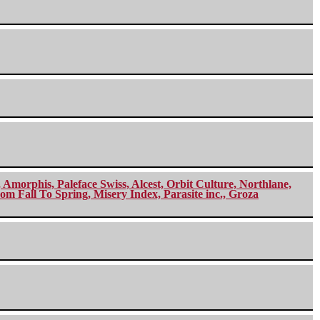
morphis, Paleface Swiss, Alcest, Orbit Culture, Northlane,
m Fall To Spring, Misery Index, Parasite inc., Groza