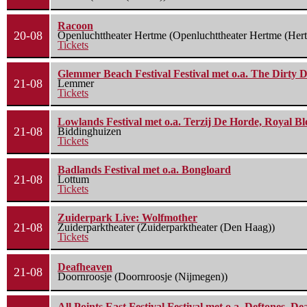
Racoon
20-08
Openluchttheater Hertme (Openluchttheater Hertme (Her
Tickets
Glemmer Beach Festival Festival met o.a. The Dirty D
21-08
Lemmer
Tickets
Lowlands Festival met o.a. Terzij De Horde, Royal B
21-08
Biddinghuizen
Tickets
Badlands Festival met o.a. Bongloard
21-08
Lottum
Tickets
Zuiderpark Live: Wolfmother
21-08
Zuiderparktheater (Zuiderparktheater (Den Haag))
Tickets
Deafheaven
21-08
Doornroosje (Doornroosje (Nijmegen))
All Points East Festival Festival met o.a. Deftones, D