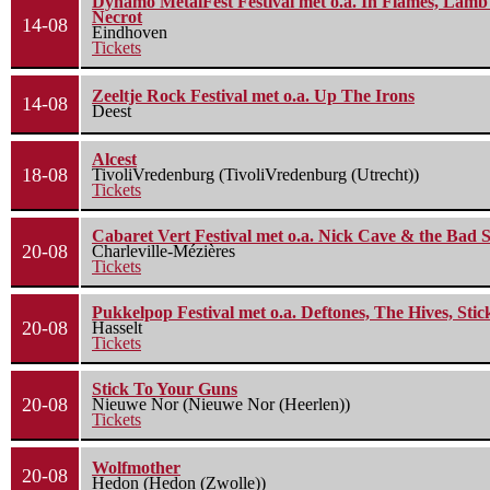
Dynamo MetalFest Festival met o.a. In Flames, Lamb O
Necrot
14-08
Eindhoven
Tickets
Zeeltje Rock Festival met o.a. Up The Irons
14-08
Deest
Alcest
18-08
TivoliVredenburg (TivoliVredenburg (Utrecht))
Tickets
Cabaret Vert Festival met o.a. Nick Cave & the Bad S
20-08
Charleville-Mézières
Tickets
Pukkelpop Festival met o.a. Deftones, The Hives, Sti
20-08
Hasselt
Tickets
Stick To Your Guns
20-08
Nieuwe Nor (Nieuwe Nor (Heerlen))
Tickets
Wolfmother
20-08
Hedon (Hedon (Zwolle))