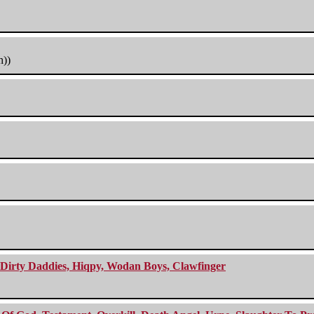
h))
e Dirty Daddies, Hiqpy, Wodan Boys, Clawfinger