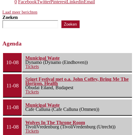
0
Facebook
Twitter
Pinterest
Linkedin
Email
Laad meer berichten
Zoeken
Zoeken
Agenda
Municipal Waste
10-08
Dynamo (Dynamo (Eindhoven))
Tickets
Sziget Festival met o.a. John Coffey, Bring Me The
Horizon, Health
11-08
Óbudai Eiland, Budapest
Tickets
Municipal Waste
11-08
Cafe Calluna (Cafe Calluna (Ommen))
Wolves In The Throne Room
11-08
TivoliVredenburg (TivoliVredenburg (Utrecht))
Tickets