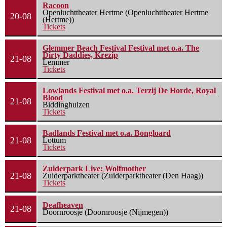
Racoon
Openluchttheater Hertme (Openluchttheater Hertme
20-08
(Hertme))
Tickets
Glemmer Beach Festival Festival met o.a. The
Dirty Daddies, Krezip
21-08
Lemmer
Tickets
Lowlands Festival met o.a. Terzij De Horde, Royal
Blood
21-08
Biddinghuizen
Tickets
Badlands Festival met o.a. Bongloard
21-08
Lottum
Tickets
Zuiderpark Live: Wolfmother
21-08
Zuiderparktheater (Zuiderparktheater (Den Haag))
Tickets
Deafheaven
21-08
Doornroosje (Doornroosje (Nijmegen))