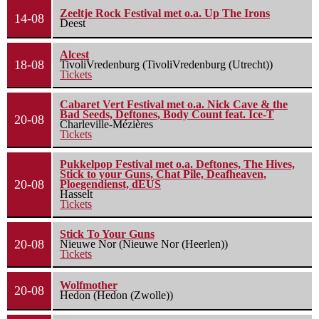
Zeeltje Rock Festival met o.a. Up The Irons
14-08
Deest
Alcest
18-08
TivoliVredenburg (TivoliVredenburg (Utrecht))
Tickets
Cabaret Vert Festival met o.a. Nick Cave & the
Bad Seeds, Deftones, Body Count feat. Ice-T
20-08
Charleville-Mézières
Tickets
Pukkelpop Festival met o.a. Deftones, The Hives,
Stick to your Guns, Chat Pile, Deafheaven,
20-08
Ploegendienst, dEUS
Hasselt
Tickets
Stick To Your Guns
20-08
Nieuwe Nor (Nieuwe Nor (Heerlen))
Tickets
Wolfmother
20-08
Hedon (Hedon (Zwolle))