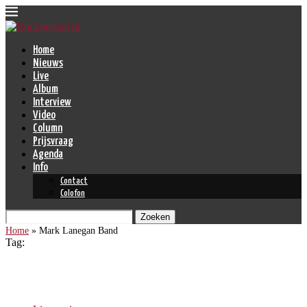
Home
Nieuws
Live
Album
Interview
Video
Column
Prijsvraag
Agenda
Info
Contact
Colofon
Zoeken
Home
»
Mark Lanegan Band
Tag:
Mark Lanegan Band