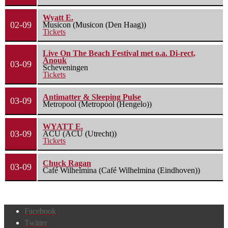
Wyatt E.
02-09
Musicon (Musicon (Den Haag))
Tickets
Live On The Beach Festival met o.a. Di-rect,
Anouk
03-09
Scheveningen
Tickets
Antimatter & Sleeping Pulse
03-09
Metropool (Metropool (Hengelo))
WYATT E.
03-09
ACU (ACU (Utrecht))
Tickets
Chuck Ragan
03-09
Café Wilhelmina (Café Wilhelmina (Eindhoven))
Facebook
Twitter