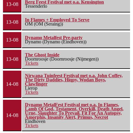
Berg Feest Festival met o.a. Kensington
13-08
Tessenderlo
In Flames + Employed To Serve
13-08
OM (OM (Seraing))
Dynamo Metalfest Pre-party
13-08
Dynamo (Dynamo (Eindhoven))
The Ghost Inside
13-08
Doornroosje (Doornroosje (Nijmegen))
Tickets
Nirwana Tuinfeest Festival met o.a. John Coffey,
The Dirty Daddies, Hiqpy, Wodan Boys,
14-08
Clawfinger
Lierop
Tickets
Dynamo MetalFest Festival met o.a. In Flames,
Lamb Of God, Testament, Overkill, Death Angel,
Urne, Slaughter To Prevail, Fit For An Autopsy,
14-08
Amorphis, Insanity Alert, Primus, Necrot
Eindhoven
Tickets