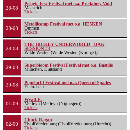
Pelagic Fest Festival met o.a. Predatory Void
28-08
Maastricht
Tickets
Metallicamp Festival met o.a. HESKEN
28-08
Ommen
Tickets
THE HICKEY UNDERWORLD - DAK
28-08
SESSION #3
Wilde Westen (Wilde Westen (Kortrijk))
Superbloom Festival Festival met o.a. Bastille
29-08
Munchen, Duitsland
Popelucht Festival met o.a. Queen of Spades
29-08
Etten-Leur
Wyatt E.
01-09
Merleyn (Merleyn (Nijmegen))
Tickets
Chuck Ragan
02-09
TivoliVredenburg (TivoliVredenburg (Utrecht))
Tickets