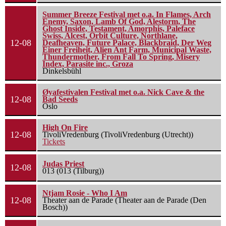
Summer Breeze Festival met o.a. In Flames, Arch
Enemy, Saxon, Lamb Of God, Alestorm, The
Ghost Inside, Testament, Amorphis, Paleface
Swiss, Alcest, Orbit Culture, Northlane,
12-08
Deafheaven, Future Palace, Blackbraid, Der Weg
Einer Freiheit, Alien Ant Farm, Municipal Waste,
Thundermother, From Fall To Spring, Misery
Index, Parasite inc., Groza
Dinkelsbühl
Øyafestivalen Festival met o.a. Nick Cave & the
12-08
Bad Seeds
Oslo
High On Fire
12-08
TivoliVredenburg (TivoliVredenburg (Utrecht))
Tickets
Judas Priest
12-08
013 (013 (Tilburg))
Ntjam Rosie - Who I Am
12-08
Theater aan de Parade (Theater aan de Parade (Den
Bosch))