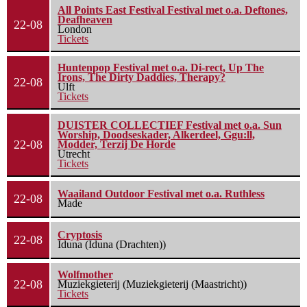
All Points East Festival Festival met o.a. Deftones,
Deafheaven
22-08
London
Tickets
Huntenpop Festival met o.a. Di-rect, Up The
Irons, The Dirty Daddies, Therapy?
22-08
Ulft
Tickets
DUISTER COLLECTIEF Festival met o.a. Sun
Worship, Doodseskader, Alkerdeel, Ggu:ll,
22-08
Modder, Terzij De Horde
Utrecht
Tickets
Waailand Outdoor Festival met o.a. Ruthless
22-08
Made
Cryptosis
22-08
Iduna (Iduna (Drachten))
Wolfmother
22-08
Muziekgieterij (Muziekgieterij (Maastricht))
Tickets