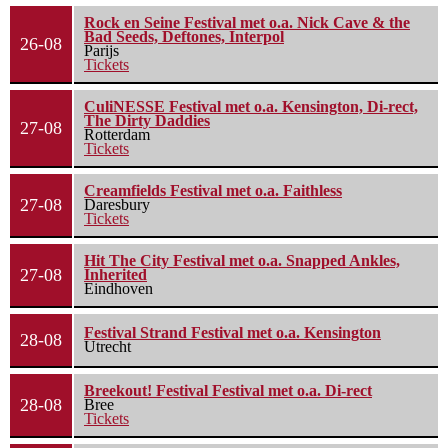
Rock en Seine Festival met o.a. Nick Cave & the
Bad Seeds, Deftones, Interpol
26-08
Parijs
Tickets
CuliNESSE Festival met o.a. Kensington, Di-rect,
The Dirty Daddies
27-08
Rotterdam
Tickets
Creamfields Festival met o.a. Faithless
27-08
Daresbury
Tickets
Hit The City Festival met o.a. Snapped Ankles,
27-08
Inherited
Eindhoven
Festival Strand Festival met o.a. Kensington
28-08
Utrecht
Breekout! Festival Festival met o.a. Di-rect
28-08
Bree
Tickets