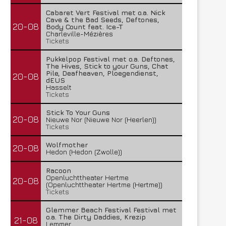
Cabaret Vert Festival met o.a. Nick
Cave & the Bad Seeds, Deftones,
20-08
Body Count feat. Ice-T
Charleville-Mézières
Tickets
Pukkelpop Festival met o.a. Deftones,
The Hives, Stick to your Guns, Chat
Pile, Deafheaven, Ploegendienst,
20-08
dEUS
Hasselt
Tickets
Stick To Your Guns
20-08
Nieuwe Nor (Nieuwe Nor (Heerlen))
Tickets
Wolfmother
20-08
Hedon (Hedon (Zwolle))
Racoon
Openluchttheater Hertme
20-08
(Openluchttheater Hertme (Hertme))
Tickets
Glemmer Beach Festival Festival met
o.a. The Dirty Daddies, Krezip
21-08
Lemmer