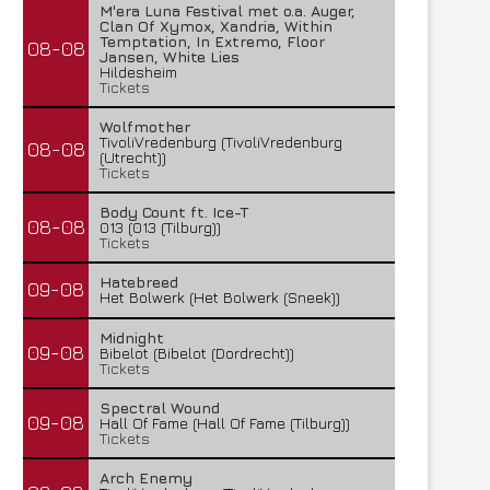
M'era Luna Festival met o.a. Auger,
Clan Of Xymox, Xandria, Within
Temptation, In Extremo, Floor
08-08
Jansen, White Lies
Hildesheim
Tickets
Wolfmother
TivoliVredenburg (TivoliVredenburg
08-08
(Utrecht))
Tickets
Body Count ft. Ice-T
08-08
013 (013 (Tilburg))
Tickets
Hatebreed
09-08
Het Bolwerk (Het Bolwerk (Sneek))
Midnight
09-08
Bibelot (Bibelot (Dordrecht))
Tickets
Spectral Wound
09-08
Hall Of Fame (Hall Of Fame (Tilburg))
Tickets
Arch Enemy