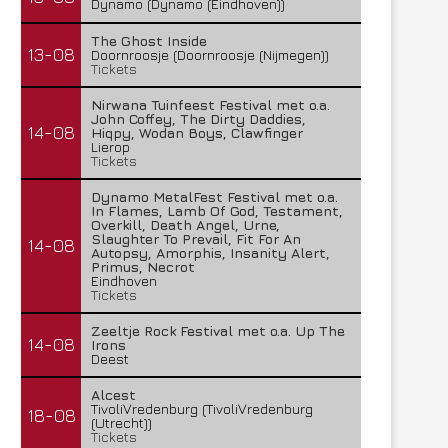
Dynamo (Dynamo (Eindhoven))
The Ghost Inside
13-08
Doornroosje (Doornroosje (Nijmegen))
Tickets
Nirwana Tuinfeest Festival met o.a.
John Coffey, The Dirty Daddies,
14-08
Hiqpy, Wodan Boys, Clawfinger
Lierop
Tickets
Dynamo MetalFest Festival met o.a.
In Flames, Lamb Of God, Testament,
Overkill, Death Angel, Urne,
Slaughter To Prevail, Fit For An
14-08
Autopsy, Amorphis, Insanity Alert,
Primus, Necrot
Eindhoven
Tickets
Zeeltje Rock Festival met o.a. Up The
14-08
Irons
Deest
Alcest
TivoliVredenburg (TivoliVredenburg
18-08
(Utrecht))
Tickets