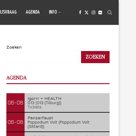
IJSVRAAG
AGENDA
INFO
Zoeken
ZOEKEN
AGENDA
Igorrr + HEALTH
06-08
013 (013 (Tilburg))
Tickets
Panzerfaust
06-08
Poppodium Volt (Poppodium Volt
(Sittard))