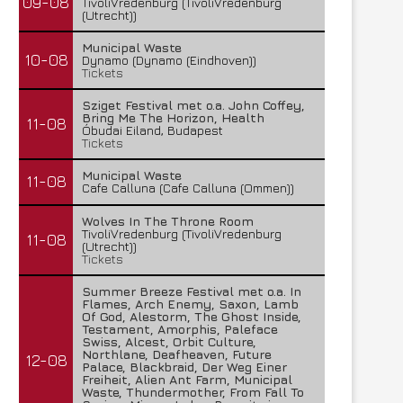
09-08
TivoliVredenburg (TivoliVredenburg
(Utrecht))
Municipal Waste
10-08
Dynamo (Dynamo (Eindhoven))
Tickets
Sziget Festival met o.a. John Coffey,
Bring Me The Horizon, Health
11-08
Óbudai Eiland, Budapest
Tickets
Municipal Waste
11-08
Cafe Calluna (Cafe Calluna (Ommen))
Wolves In The Throne Room
TivoliVredenburg (TivoliVredenburg
11-08
(Utrecht))
Tickets
Summer Breeze Festival met o.a. In
Flames, Arch Enemy, Saxon, Lamb
Of God, Alestorm, The Ghost Inside,
Testament, Amorphis, Paleface
Swiss, Alcest, Orbit Culture,
Northlane, Deafheaven, Future
12-08
Palace, Blackbraid, Der Weg Einer
Freiheit, Alien Ant Farm, Municipal
Waste, Thundermother, From Fall To