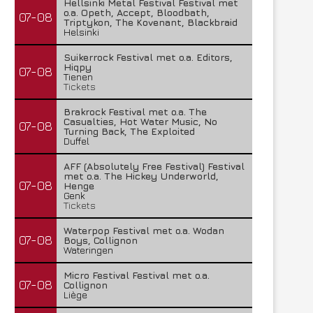
Hellsinki Metal Festival Festival met
o.a. Opeth, Accept, Bloodbath,
07-08
Triptykon, The Kovenant, Blackbraid
Helsinki
Suikerrock Festival met o.a. Editors,
Hiqpy
07-08
Tienen
Tickets
Brakrock Festival met o.a. The
Casualties, Hot Water Music, No
07-08
Turning Back, The Exploited
Duffel
AFF (Absolutely Free Festival) Festival
met o.a. The Hickey Underworld,
07-08
Henge
Genk
Tickets
Waterpop Festival met o.a. Wodan
07-08
Boys, Collignon
Wateringen
Micro Festival Festival met o.a.
07-08
Collignon
Liège