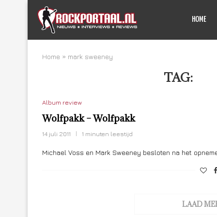
HOME
Home
»
mark sweeney
TAG:
MA
Album review
Wolfpakk – Wolfpakk
14 juli 2011
1 minuten leestijd
Michael Voss en Mark Sweeney besloten na het opnem
LAAD ME