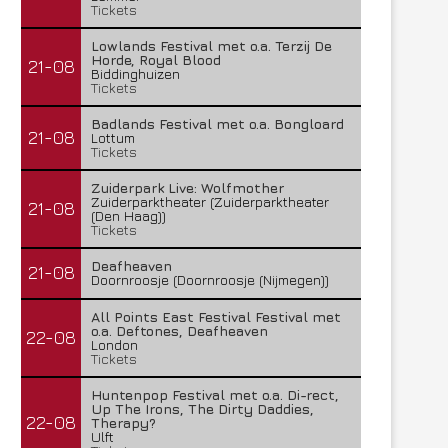
Tickets
Lowlands Festival met o.a. Terzij De
Horde, Royal Blood
21-08
Biddinghuizen
Tickets
Badlands Festival met o.a. Bongloard
21-08
Lottum
Tickets
Zuiderpark Live: Wolfmother
Zuiderparktheater (Zuiderparktheater
21-08
(Den Haag))
Tickets
Deafheaven
21-08
Doornroosje (Doornroosje (Nijmegen))
All Points East Festival Festival met
o.a. Deftones, Deafheaven
22-08
London
Tickets
Huntenpop Festival met o.a. Di-rect,
Up The Irons, The Dirty Daddies,
22-08
Therapy?
Ulft