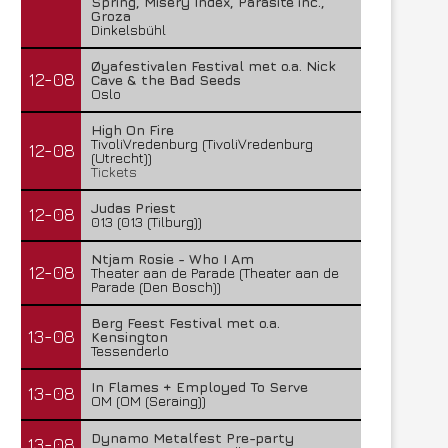
Spring, Misery Index, Parasite inc.,
Groza
Dinkelsbühl
Øyafestivalen Festival met o.a. Nick
12-08
Cave & the Bad Seeds
Oslo
High On Fire
TivoliVredenburg (TivoliVredenburg
12-08
(Utrecht))
Tickets
Judas Priest
12-08
013 (013 (Tilburg))
Ntjam Rosie - Who I Am
12-08
Theater aan de Parade (Theater aan de
Parade (Den Bosch))
Berg Feest Festival met o.a.
13-08
Kensington
Tessenderlo
In Flames + Employed To Serve
13-08
OM (OM (Seraing))
Dynamo Metalfest Pre-party
13-08