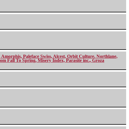
morphis, Paleface Swiss, Alcest, Orbit Culture, Northlane,
m Fall To Spring, Misery Index, Parasite inc., Groza