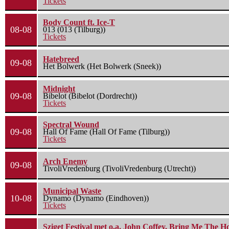
Tickets
Body Count ft. Ice-T
08-08
013 (013 (Tilburg))
Tickets
Hatebreed
09-08
Het Bolwerk (Het Bolwerk (Sneek))
Midnight
09-08
Bibelot (Bibelot (Dordrecht))
Tickets
Spectral Wound
09-08
Hall Of Fame (Hall Of Fame (Tilburg))
Tickets
Arch Enemy
09-08
TivoliVredenburg (TivoliVredenburg (Utrecht))
Municipal Waste
10-08
Dynamo (Dynamo (Eindhoven))
Tickets
Sziget Festival met o.a. John Coffey, Bring Me The H