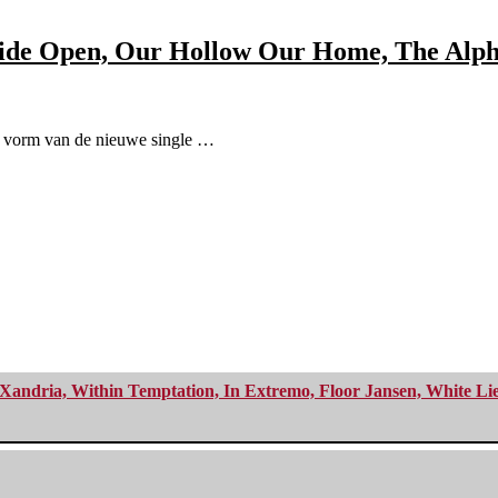
Wide Open, Our Hollow Our Home, The Alp
e vorm van de nieuwe single …
Xandria, Within Temptation, In Extremo, Floor Jansen, White Li