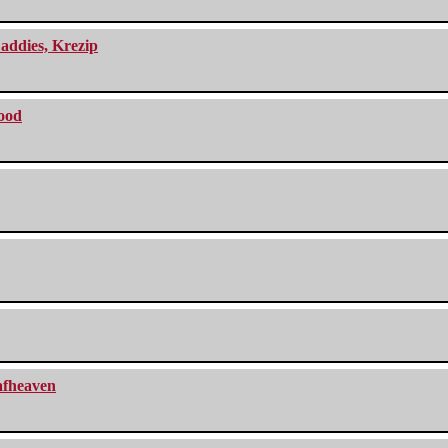
addies, Krezip
lood
eafheaven