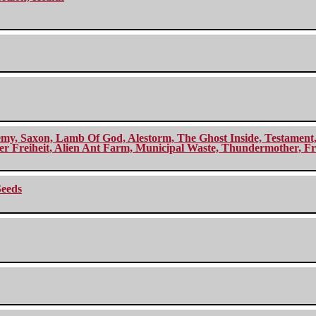
my, Saxon, Lamb Of God, Alestorm, The Ghost Inside, Testament, A
r Freiheit, Alien Ant Farm, Municipal Waste, Thundermother, Fro
Seeds