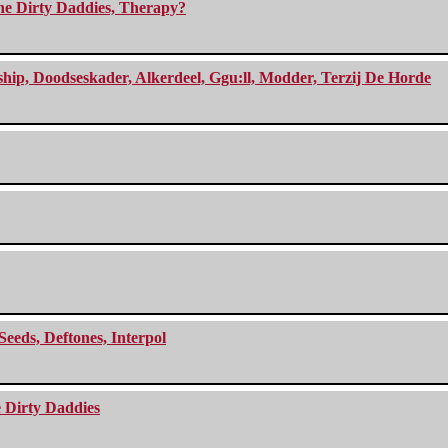
The Dirty Daddies, Therapy?
, Doodseskader, Alkerdeel, Ggu:ll, Modder, Terzij De Horde
Seeds, Deftones, Interpol
e Dirty Daddies