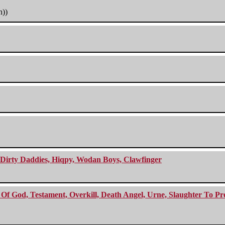
h))
e Dirty Daddies, Hiqpy, Wodan Boys, Clawfinger
f God, Testament, Overkill, Death Angel, Urne, Slaughter To Prev