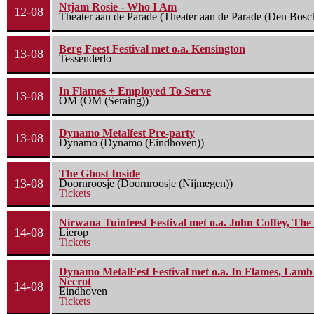
Ntjam Rosie - Who I Am
12-08
Theater aan de Parade (Theater aan de Parade (Den Bosc
Berg Feest Festival met o.a. Kensington
13-08
Tessenderlo
In Flames + Employed To Serve
13-08
OM (OM (Seraing))
Dynamo Metalfest Pre-party
13-08
Dynamo (Dynamo (Eindhoven))
The Ghost Inside
13-08
Doornroosje (Doornroosje (Nijmegen))
Tickets
Nirwana Tuinfeest Festival met o.a. John Coffey, Th
14-08
Lierop
Tickets
Dynamo MetalFest Festival met o.a. In Flames, Lamb O
Necrot
14-08
Eindhoven
Tickets