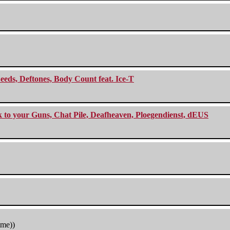
eeds, Deftones, Body Count feat. Ice-T
ck to your Guns, Chat Pile, Deafheaven, Ploegendienst, dEUS
tme))