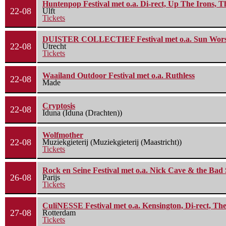
Huntenpop Festival met o.a. Di-rect, Up The Irons, 
22-08
Ulft
Tickets
DUISTER COLLECTIEF Festival met o.a. Sun Worship
22-08
Utrecht
Tickets
Waailand Outdoor Festival met o.a. Ruthless
22-08
Made
Cryptosis
22-08
Iduna (Iduna (Drachten))
Wolfmother
22-08
Muziekgieterij (Muziekgieterij (Maastricht))
Tickets
Rock en Seine Festival met o.a. Nick Cave & the Bad 
26-08
Parijs
Tickets
CuliNESSE Festival met o.a. Kensington, Di-rect, Th
27-08
Rotterdam
Tickets