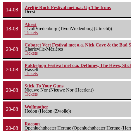
Zeeltje Rock Festival met o.a. Up The Irons
14-08
Deest
Alcest
18-08
TivoliVredenburg (TivoliVredenburg (Utrecht))
Tickets
Cabaret Vert Festival met o.a. Nick Cave & the Bad S
20-08
Charleville-Mézières
Tickets
Pukkelpop Festival met o.a. Deftones, The Hives, Sti
20-08
Hasselt
Tickets
Stick To Your Guns
20-08
Nieuwe Nor (Nieuwe Nor (Heerlen))
Tickets
Wolfmother
20-08
Hedon (Hedon (Zwolle))
Racoon
20-08
Openluchttheater Hertme (Openluchttheater Hertme (Her