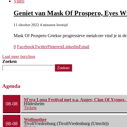
Video
Geniet van Mask Of Prospero, Eyes 
11 oktober 2022
4 minuten leestijd
Mask Of Prospero Griekse progressieve metalcore vind je in d
0
Facebook
Twitter
Pinterest
Linkedin
Email
Laad meer berichten
Zoeken
Zoeken
Agenda
M'era Luna Festival met o.a. Auger, Clan Of Xymox, 
08-08
Hildesheim
Tickets
Wolfmother
08-08
TivoliVredenburg (TivoliVredenburg (Utrecht))