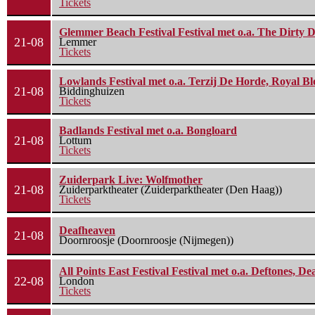
Tickets
Glemmer Beach Festival Festival met o.a. The Dirty D
21-08
Lemmer
Tickets
Lowlands Festival met o.a. Terzij De Horde, Royal B
21-08
Biddinghuizen
Tickets
Badlands Festival met o.a. Bongloard
21-08
Lottum
Tickets
Zuiderpark Live: Wolfmother
21-08
Zuiderparktheater (Zuiderparktheater (Den Haag))
Tickets
Deafheaven
21-08
Doornroosje (Doornroosje (Nijmegen))
All Points East Festival Festival met o.a. Deftones, D
22-08
London
Tickets