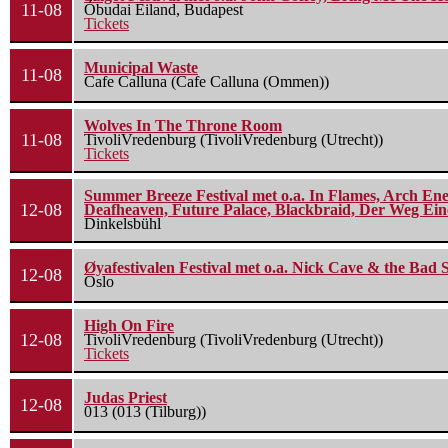
11-08
Óbudai Eiland, Budapest
Tickets
Municipal Waste
11-08
Cafe Calluna (Cafe Calluna (Ommen))
Wolves In The Throne Room
11-08
TivoliVredenburg (TivoliVredenburg (Utrecht))
Tickets
Summer Breeze Festival met o.a. In Flames, Arch Ene
12-08
Deafheaven, Future Palace, Blackbraid, Der Weg Eine
Dinkelsbühl
Øyafestivalen Festival met o.a. Nick Cave & the Bad 
12-08
Oslo
High On Fire
12-08
TivoliVredenburg (TivoliVredenburg (Utrecht))
Tickets
Judas Priest
12-08
013 (013 (Tilburg))