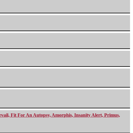
ail, Fit For An Autopsy, Amorphis, Insanity Alert, Primus,