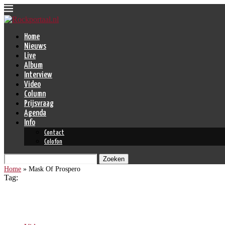
Home
Nieuws
Live
Album
Interview
Video
Column
Prijsvraag
Agenda
Info
Contact
Colofon
Zoeken
Home
»
Mask Of Prospero
Tag:
Mask Of Prospero