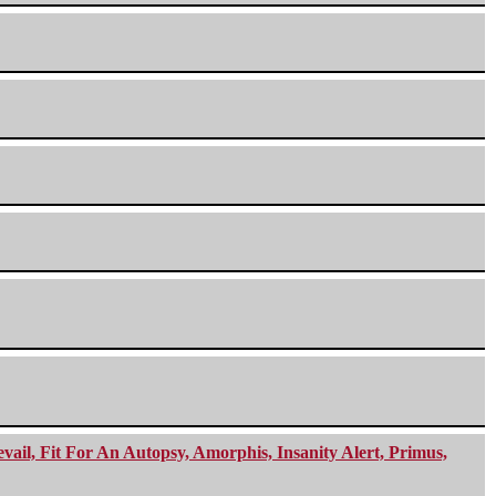
ail, Fit For An Autopsy, Amorphis, Insanity Alert, Primus,