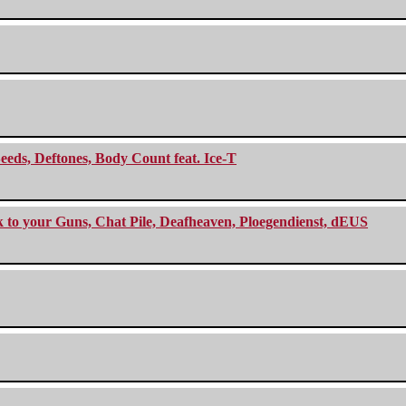
eeds, Deftones, Body Count feat. Ice-T
ck to your Guns, Chat Pile, Deafheaven, Ploegendienst, dEUS