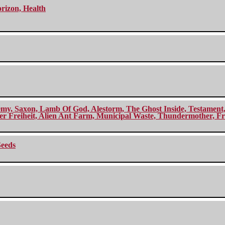
orizon, Health
my, Saxon, Lamb Of God, Alestorm, The Ghost Inside, Testament, A
r Freiheit, Alien Ant Farm, Municipal Waste, Thundermother, Fro
Seeds