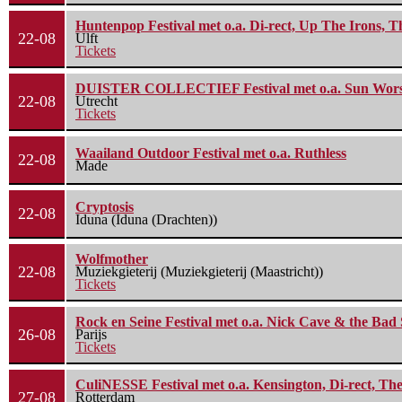
Huntenpop Festival met o.a. Di-rect, Up The Irons, 
22-08
Ulft
Tickets
DUISTER COLLECTIEF Festival met o.a. Sun Worship
22-08
Utrecht
Tickets
Waailand Outdoor Festival met o.a. Ruthless
22-08
Made
Cryptosis
22-08
Iduna (Iduna (Drachten))
Wolfmother
22-08
Muziekgieterij (Muziekgieterij (Maastricht))
Tickets
Rock en Seine Festival met o.a. Nick Cave & the Bad 
26-08
Parijs
Tickets
CuliNESSE Festival met o.a. Kensington, Di-rect, Th
27-08
Rotterdam