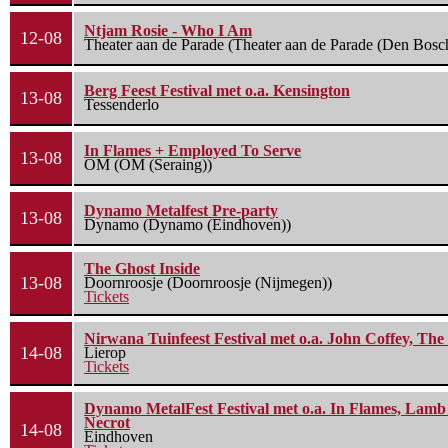
Ntjam Rosie - Who I Am
12-08
Theater aan de Parade (Theater aan de Parade (Den Bosc
Berg Feest Festival met o.a. Kensington
13-08
Tessenderlo
In Flames + Employed To Serve
13-08
OM (OM (Seraing))
Dynamo Metalfest Pre-party
13-08
Dynamo (Dynamo (Eindhoven))
The Ghost Inside
13-08
Doornroosje (Doornroosje (Nijmegen))
Tickets
Nirwana Tuinfeest Festival met o.a. John Coffey, Th
14-08
Lierop
Tickets
Dynamo MetalFest Festival met o.a. In Flames, Lamb O
Necrot
14-08
Eindhoven