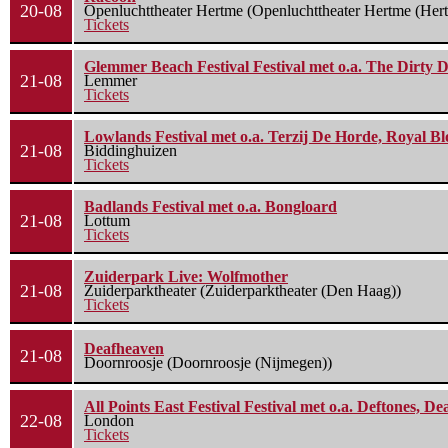
20-08
Openluchttheater Hertme (Openluchttheater Hertme (Her
Tickets
Glemmer Beach Festival Festival met o.a. The Dirty D
21-08
Lemmer
Tickets
Lowlands Festival met o.a. Terzij De Horde, Royal B
21-08
Biddinghuizen
Tickets
Badlands Festival met o.a. Bongloard
21-08
Lottum
Tickets
Zuiderpark Live: Wolfmother
21-08
Zuiderparktheater (Zuiderparktheater (Den Haag))
Tickets
Deafheaven
21-08
Doornroosje (Doornroosje (Nijmegen))
All Points East Festival Festival met o.a. Deftones, D
22-08
London
Tickets