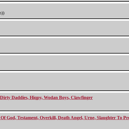
h))
e Dirty Daddies, Hiqpy, Wodan Boys, Clawfinger
f God, Testament, Overkill, Death Angel, Urne, Slaughter To Prev