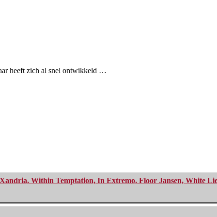
ar heeft zich al snel ontwikkeld …
Xandria, Within Temptation, In Extremo, Floor Jansen, White Li