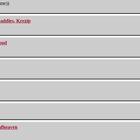
tme))
addies, Krezip
lood
eafheaven