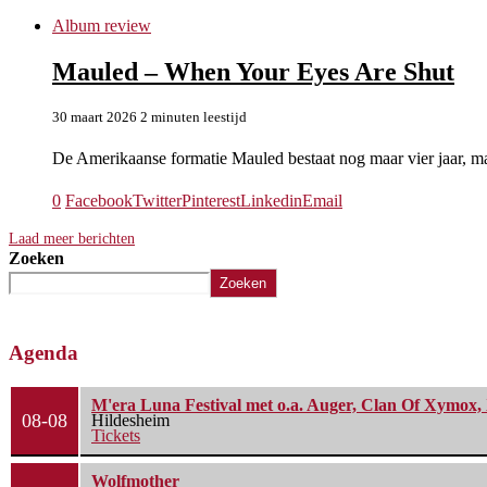
Album review
Mauled – When Your Eyes Are Shut
30 maart 2026
2 minuten leestijd
De Amerikaanse formatie Mauled bestaat nog maar vier jaar, ma
0
Facebook
Twitter
Pinterest
Linkedin
Email
Laad meer berichten
Zoeken
Zoeken
Agenda
M'era Luna Festival met o.a. Auger, Clan Of Xymox, 
08-08
Hildesheim
Tickets
Wolfmother