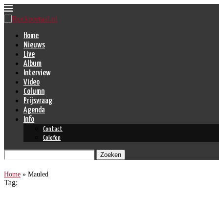
Home
Nieuws
Live
Album
Interview
Video
Column
Prijsvraag
Agenda
Info
Contact
Colofon
Zoeken
Home
»
Mauled
Tag:
Mauled