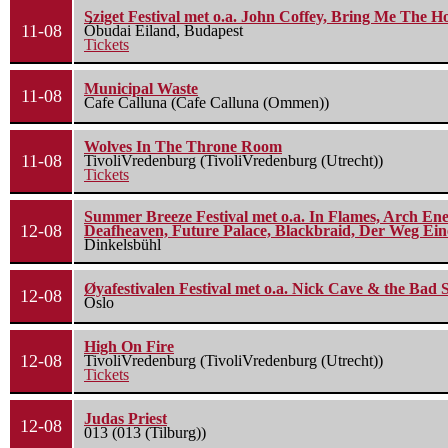
Sziget Festival met o.a. John Coffey, Bring Me The H
11-08
Óbudai Eiland, Budapest
Tickets
Municipal Waste
11-08
Cafe Calluna (Cafe Calluna (Ommen))
Wolves In The Throne Room
11-08
TivoliVredenburg (TivoliVredenburg (Utrecht))
Tickets
Summer Breeze Festival met o.a. In Flames, Arch Ene
12-08
Deafheaven, Future Palace, Blackbraid, Der Weg Eine
Dinkelsbühl
Øyafestivalen Festival met o.a. Nick Cave & the Bad 
12-08
Oslo
High On Fire
12-08
TivoliVredenburg (TivoliVredenburg (Utrecht))
Tickets
Judas Priest
12-08
013 (013 (Tilburg))