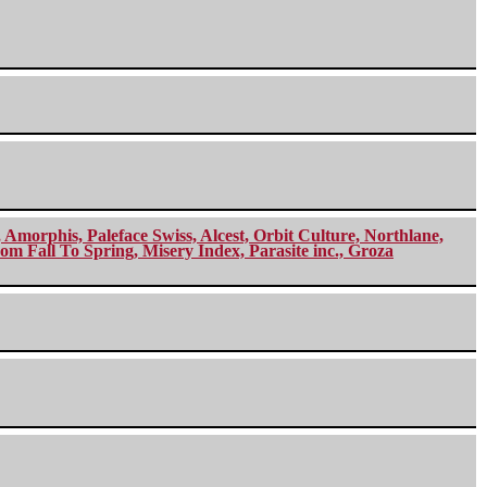
morphis, Paleface Swiss, Alcest, Orbit Culture, Northlane,
m Fall To Spring, Misery Index, Parasite inc., Groza