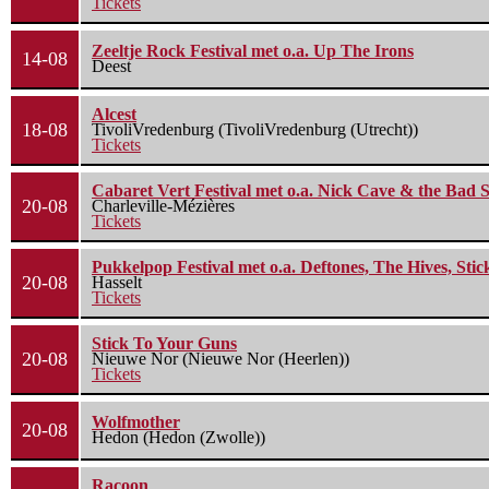
Tickets
Zeeltje Rock Festival met o.a. Up The Irons
14-08
Deest
Alcest
18-08
TivoliVredenburg (TivoliVredenburg (Utrecht))
Tickets
Cabaret Vert Festival met o.a. Nick Cave & the Bad S
20-08
Charleville-Mézières
Tickets
Pukkelpop Festival met o.a. Deftones, The Hives, Sti
20-08
Hasselt
Tickets
Stick To Your Guns
20-08
Nieuwe Nor (Nieuwe Nor (Heerlen))
Tickets
Wolfmother
20-08
Hedon (Hedon (Zwolle))
Racoon