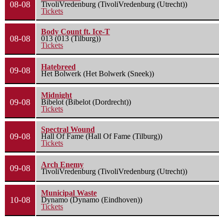
08-08
TivoliVredenburg (TivoliVredenburg (Utrecht))
Tickets
Body Count ft. Ice-T
08-08
013 (013 (Tilburg))
Tickets
Hatebreed
09-08
Het Bolwerk (Het Bolwerk (Sneek))
Midnight
09-08
Bibelot (Bibelot (Dordrecht))
Tickets
Spectral Wound
09-08
Hall Of Fame (Hall Of Fame (Tilburg))
Tickets
Arch Enemy
09-08
TivoliVredenburg (TivoliVredenburg (Utrecht))
Municipal Waste
10-08
Dynamo (Dynamo (Eindhoven))
Tickets