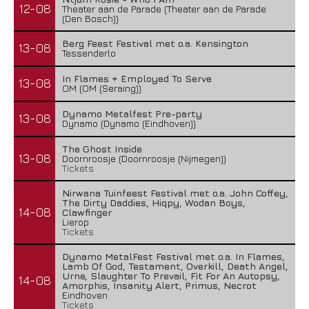
12-08
Theater aan de Parade (Theater aan de Parade
(Den Bosch))
Berg Feest Festival met o.a. Kensington
13-08
Tessenderlo
In Flames + Employed To Serve
13-08
OM (OM (Seraing))
Dynamo Metalfest Pre-party
13-08
Dynamo (Dynamo (Eindhoven))
The Ghost Inside
13-08
Doornroosje (Doornroosje (Nijmegen))
Tickets
Nirwana Tuinfeest Festival met o.a. John Coffey,
The Dirty Daddies, Hiqpy, Wodan Boys,
14-08
Clawfinger
Lierop
Tickets
Dynamo MetalFest Festival met o.a. In Flames,
Lamb Of God, Testament, Overkill, Death Angel,
Urne, Slaughter To Prevail, Fit For An Autopsy,
14-08
Amorphis, Insanity Alert, Primus, Necrot
Eindhoven
Tickets