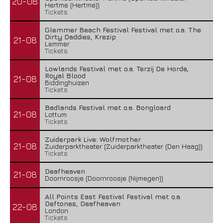
20-08
Hertme (Hertme))
Tickets
Glemmer Beach Festival Festival met o.a. The
Dirty Daddies, Krezip
21-08
Lemmer
Tickets
Lowlands Festival met o.a. Terzij De Horde,
Royal Blood
21-08
Biddinghuizen
Tickets
Badlands Festival met o.a. Bongloard
21-08
Lottum
Tickets
Zuiderpark Live: Wolfmother
21-08
Zuiderparktheater (Zuiderparktheater (Den Haag))
Tickets
Deafheaven
21-08
Doornroosje (Doornroosje (Nijmegen))
All Points East Festival Festival met o.a.
Deftones, Deafheaven
22-08
London
Tickets