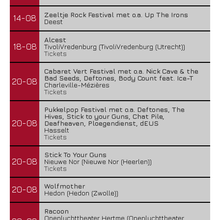
Zeeltje Rock Festival met o.a. Up The Irons
14-08
Deest
Alcest
18-08
TivoliVredenburg (TivoliVredenburg (Utrecht))
Tickets
Cabaret Vert Festival met o.a. Nick Cave & the
Bad Seeds, Deftones, Body Count feat. Ice-T
20-08
Charleville-Mézières
Tickets
Pukkelpop Festival met o.a. Deftones, The
Hives, Stick to your Guns, Chat Pile,
20-08
Deafheaven, Ploegendienst, dEUS
Hasselt
Tickets
Stick To Your Guns
20-08
Nieuwe Nor (Nieuwe Nor (Heerlen))
Tickets
Wolfmother
20-08
Hedon (Hedon (Zwolle))
Racoon
Openluchttheater Hertme (Openluchttheater