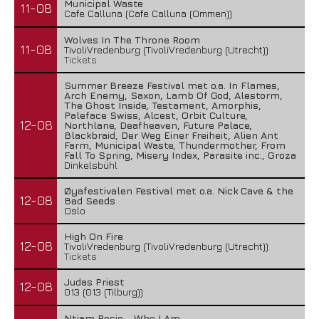
Municipal Waste
11-08
Cafe Calluna (Cafe Calluna (Ommen))
Wolves In The Throne Room
11-08
TivoliVredenburg (TivoliVredenburg (Utrecht))
Tickets
Summer Breeze Festival met o.a. In Flames,
Arch Enemy, Saxon, Lamb Of God, Alestorm,
The Ghost Inside, Testament, Amorphis,
Paleface Swiss, Alcest, Orbit Culture,
12-08
Northlane, Deafheaven, Future Palace,
Blackbraid, Der Weg Einer Freiheit, Alien Ant
Farm, Municipal Waste, Thundermother, From
Fall To Spring, Misery Index, Parasite inc., Groza
Dinkelsbühl
Øyafestivalen Festival met o.a. Nick Cave & the
12-08
Bad Seeds
Oslo
High On Fire
12-08
TivoliVredenburg (TivoliVredenburg (Utrecht))
Tickets
Judas Priest
12-08
013 (013 (Tilburg))
Ntjam Rosie - Who I Am