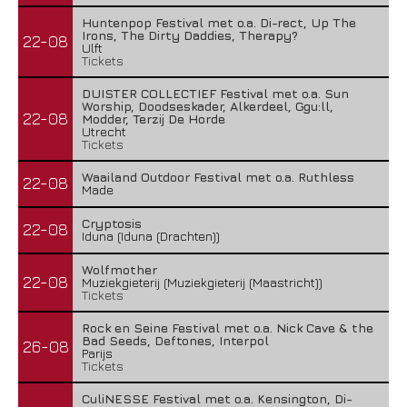
Huntenpop Festival met o.a. Di-rect, Up The
Irons, The Dirty Daddies, Therapy?
22-08
Ulft
Tickets
DUISTER COLLECTIEF Festival met o.a. Sun
Worship, Doodseskader, Alkerdeel, Ggu:ll,
22-08
Modder, Terzij De Horde
Utrecht
Tickets
Waailand Outdoor Festival met o.a. Ruthless
22-08
Made
Cryptosis
22-08
Iduna (Iduna (Drachten))
Wolfmother
22-08
Muziekgieterij (Muziekgieterij (Maastricht))
Tickets
Rock en Seine Festival met o.a. Nick Cave & the
Bad Seeds, Deftones, Interpol
26-08
Parijs
Tickets
CuliNESSE Festival met o.a. Kensington, Di-