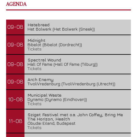
AGENDA
Hatebreed
09-08
Het Bolwerk (Het Bolwerk (Sneek))
Midnight
09-08
Bibelot (Bibelot (Dordrecht))
Tickets
Spectral Wound
09-08
Hall Of Fame (Hall Of Fame (Tilburg))
Tickets
Arch Enemy
09-08
TivoliVredenburg (TivoliVredenburg (Utrecht))
Municipal Waste
10-08
Dynamo (Dynamo (Eindhoven))
Tickets
Sziget Festival met o.a. John Coffey, Bring Me
The Horizon, Health
11-08
Óbudai Eiland, Budapest
Tickets