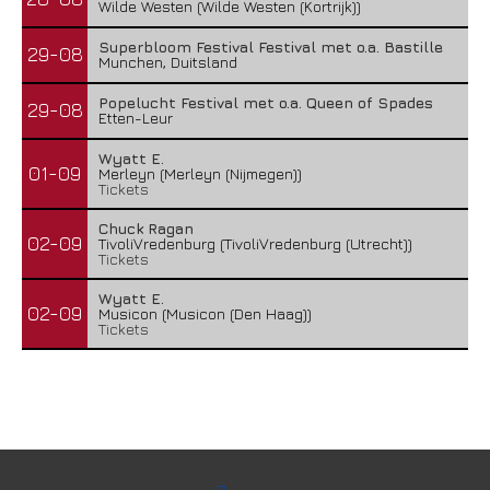
Wilde Westen (Wilde Westen (Kortrijk))
Superbloom Festival Festival met o.a. Bastille
29-08
Munchen, Duitsland
Popelucht Festival met o.a. Queen of Spades
29-08
Etten-Leur
Wyatt E.
01-09
Merleyn (Merleyn (Nijmegen))
Tickets
Chuck Ragan
02-09
TivoliVredenburg (TivoliVredenburg (Utrecht))
Tickets
Wyatt E.
02-09
Musicon (Musicon (Den Haag))
Tickets