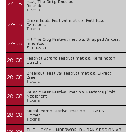
rect, The Dirty Daddies
27-08
Rotterdam
Tickets
Creamfields Festival met o.a. Faithless
27-08
Daresbury
Tickets
Hit The City Festival met o.a. Snapped Ankles,
27-08
Inherited
Eindhoven
Festival Strand Festival met o.a. Kensington
28-08
Utrecht
Breekout! Festival Festival met o.a. Di-rect
28-08
Bree
Tickets
Pelagic Fest Festival met o.a. Predatory Void
28-08
Maastricht
Tickets
Metallicamp Festival met o.a. HESKEN
28-08
Ommen
Tickets
THE HICKEY UNDERWORLD - DAK SESSION #3
28-08