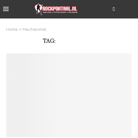
Home
»
Mechanimal
TAG:
MECHANIMAL