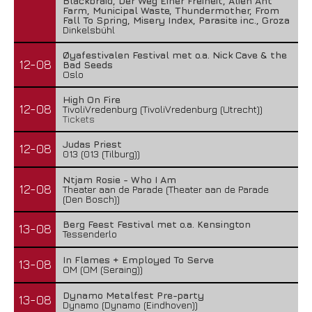
Blackbraid, Der Weg Einer Freiheit, Alien Ant
Farm, Municipal Waste, Thundermother, From
Fall To Spring, Misery Index, Parasite inc., Groza
Dinkelsbühl
Øyafestivalen Festival met o.a. Nick Cave & the
12-08
Bad Seeds
Oslo
High On Fire
12-08
TivoliVredenburg (TivoliVredenburg (Utrecht))
Tickets
Judas Priest
12-08
013 (013 (Tilburg))
Ntjam Rosie - Who I Am
12-08
Theater aan de Parade (Theater aan de Parade
(Den Bosch))
Berg Feest Festival met o.a. Kensington
13-08
Tessenderlo
In Flames + Employed To Serve
13-08
OM (OM (Seraing))
Dynamo Metalfest Pre-party
13-08
Dynamo (Dynamo (Eindhoven))