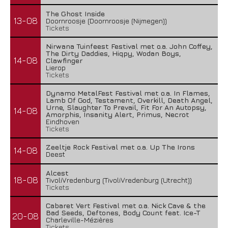
The Ghost Inside
13-08
Doornroosje (Doornroosje (Nijmegen))
Tickets
Nirwana Tuinfeest Festival met o.a. John Coffey,
The Dirty Daddies, Hiqpy, Wodan Boys,
14-08
Clawfinger
Lierop
Tickets
Dynamo MetalFest Festival met o.a. In Flames,
Lamb Of God, Testament, Overkill, Death Angel,
Urne, Slaughter To Prevail, Fit For An Autopsy,
14-08
Amorphis, Insanity Alert, Primus, Necrot
Eindhoven
Tickets
Zeeltje Rock Festival met o.a. Up The Irons
14-08
Deest
Alcest
18-08
TivoliVredenburg (TivoliVredenburg (Utrecht))
Tickets
Cabaret Vert Festival met o.a. Nick Cave & the
Bad Seeds, Deftones, Body Count feat. Ice-T
20-08
Charleville-Mézières
Tickets