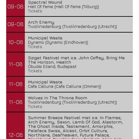
Spectral Wound
09-08
Hall Of Fame (Hall Of Fame (Tilburg))
Tickets
Arch Enemy
09-08
TivoliVredenburg (TivoliVredenburg (Utrecht))
Municipal Waste
10-08
Dynamo (Dynamo (Eindhoven))
Tickets
Sziget Festival met o.a. John Coffey, Bring Me
The Horizon, Health
11-08
Óbudai Eiland, Budapest
Tickets
Municipal Waste
11-08
Cafe Calluna (Cafe Calluna (Ommen))
Wolves In The Throne Room
11-08
TivoliVredenburg (TivoliVredenburg (Utrecht))
Tickets
Summer Breeze Festival met o.a. In Flames,
Arch Enemy, Saxon, Lamb Of God, Alestorm,
The Ghost Inside, Testament, Amorphis,
Paleface Swiss, Alcest, Orbit Culture,
12-08
Northlane, Deafheaven, Future Palace,