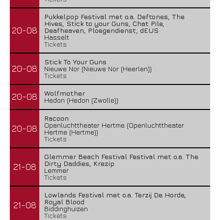
Pukkelpop Festival met o.a. Deftones, The
Hives, Stick to your Guns, Chat Pile,
20-08
Deafheaven, Ploegendienst, dEUS
Hasselt
Tickets
Stick To Your Guns
20-08
Nieuwe Nor (Nieuwe Nor (Heerlen))
Tickets
Wolfmother
20-08
Hedon (Hedon (Zwolle))
Racoon
Openluchttheater Hertme (Openluchttheater
20-08
Hertme (Hertme))
Tickets
Glemmer Beach Festival Festival met o.a. The
Dirty Daddies, Krezip
21-08
Lemmer
Tickets
Lowlands Festival met o.a. Terzij De Horde,
Royal Blood
21-08
Biddinghuizen
Tickets