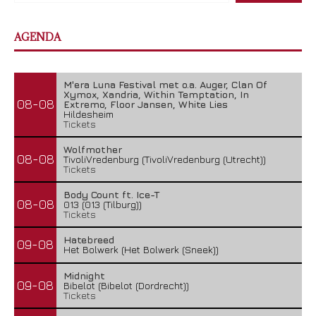
AGENDA
M'era Luna Festival met o.a. Auger, Clan Of
Xymox, Xandria, Within Temptation, In
08-08
Extremo, Floor Jansen, White Lies
Hildesheim
Tickets
Wolfmother
08-08
TivoliVredenburg (TivoliVredenburg (Utrecht))
Tickets
Body Count ft. Ice-T
08-08
013 (013 (Tilburg))
Tickets
Hatebreed
09-08
Het Bolwerk (Het Bolwerk (Sneek))
Midnight
09-08
Bibelot (Bibelot (Dordrecht))
Tickets