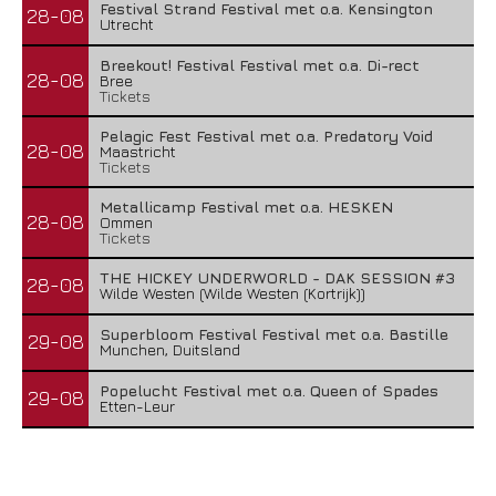
Festival Strand Festival met o.a. Kensington
28-08
Utrecht
Breekout! Festival Festival met o.a. Di-rect
28-08
Bree
Tickets
Pelagic Fest Festival met o.a. Predatory Void
28-08
Maastricht
Tickets
Metallicamp Festival met o.a. HESKEN
28-08
Ommen
Tickets
THE HICKEY UNDERWORLD - DAK SESSION #3
28-08
Wilde Westen (Wilde Westen (Kortrijk))
Superbloom Festival Festival met o.a. Bastille
29-08
Munchen, Duitsland
Popelucht Festival met o.a. Queen of Spades
29-08
Etten-Leur