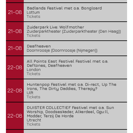
Badlands Festival met o.a. Bongloard
21-08
Lottum
Tickets
Zuiderpark Live: Wolfmother
21-08
Zuiderparktheater (Zuiderparktheater (Den Haag))
Tickets
Deafheaven
21-08
Doornroosje (Doornroosje (Nijmegen))
All Points East Festival Festival met o.a.
Deftones, Deafheaven
22-08
London
Tickets
Huntenpop Festival met o.a. Di-rect, Up The
Irons, The Dirty Daddies, Therapy?
22-08
Ulft
Tickets
DUISTER COLLECTIEF Festival met o.a. Sun
Worship, Doodseskader, Alkerdeel, Ggu:ll,
22-08
Modder, Terzij De Horde
Utrecht
Tickets