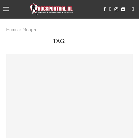
Home
»
Mehya
TAG:
MEHYA