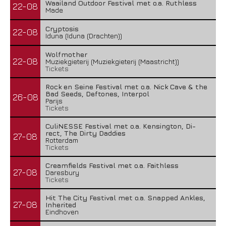
Waailand Outdoor Festival met o.a. Ruthless
22-08
Made
Cryptosis
22-08
Iduna (Iduna (Drachten))
Wolfmother
22-08
Muziekgieterij (Muziekgieterij (Maastricht))
Tickets
Rock en Seine Festival met o.a. Nick Cave & the
Bad Seeds, Deftones, Interpol
26-08
Parijs
Tickets
CuliNESSE Festival met o.a. Kensington, Di-
rect, The Dirty Daddies
27-08
Rotterdam
Tickets
Creamfields Festival met o.a. Faithless
27-08
Daresbury
Tickets
Hit The City Festival met o.a. Snapped Ankles,
27-08
Inherited
Eindhoven