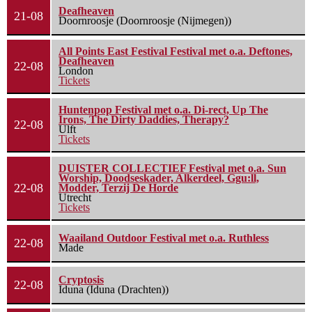
Deafheaven
21-08
Doornroosje (Doornroosje (Nijmegen))
All Points East Festival Festival met o.a. Deftones,
Deafheaven
22-08
London
Tickets
Huntenpop Festival met o.a. Di-rect, Up The
Irons, The Dirty Daddies, Therapy?
22-08
Ulft
Tickets
DUISTER COLLECTIEF Festival met o.a. Sun
Worship, Doodseskader, Alkerdeel, Ggu:ll,
22-08
Modder, Terzij De Horde
Utrecht
Tickets
Waailand Outdoor Festival met o.a. Ruthless
22-08
Made
Cryptosis
22-08
Iduna (Iduna (Drachten))