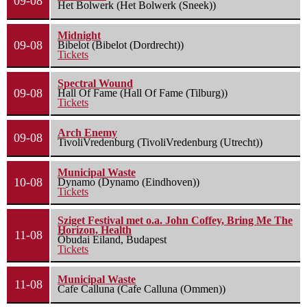
09-08
Het Bolwerk (Het Bolwerk (Sneek))
Midnight
09-08
Bibelot (Bibelot (Dordrecht))
Tickets
Spectral Wound
09-08
Hall Of Fame (Hall Of Fame (Tilburg))
Tickets
Arch Enemy
09-08
TivoliVredenburg (TivoliVredenburg (Utrecht))
Municipal Waste
10-08
Dynamo (Dynamo (Eindhoven))
Tickets
Sziget Festival met o.a. John Coffey, Bring Me The
Horizon, Health
11-08
Óbudai Eiland, Budapest
Tickets
Municipal Waste
11-08
Cafe Calluna (Cafe Calluna (Ommen))