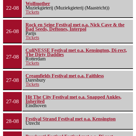
Wolfmother
22-08
Muziekgieterij (Muziekgieterij (Maastricht))
Tickets
Rock en Seine Festival met o.a. Nick Cave & the
Bad Seeds, Deftones, Interpol
26-08
Parijs
Tickets
CuliNESSE Festival met o.a. Kensington, Di-rect,
The Dirty Daddies
27-08
Rotterdam
Tickets
Creamfields Festival met o.a. Faithless
27-08
Daresbury
Tickets
Hit The City Festival met o.a. Snapped Ankles,
27-08
Inherited
Eindhoven
Festival Strand Festival met o.a. Kensington
28-08
Utrecht