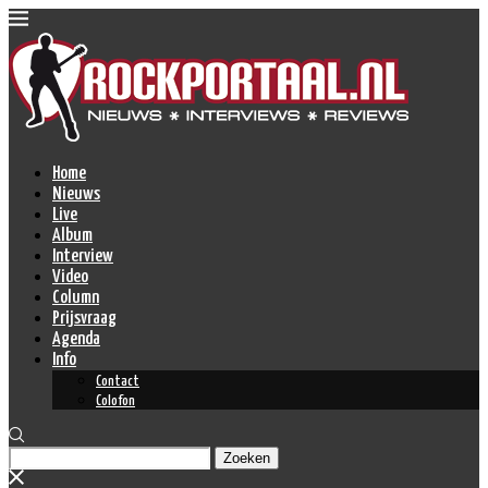
Home
Nieuws
Live
Album
Interview
Video
Column
Prijsvraag
Agenda
Info
Contact
Colofon
Zoeken