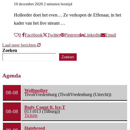
10 december 2020
2 minuten leestijd
Holleeder doet het even… Ze verkopen de Effenaar, in het
kader van het live stream …
0
Facebook
Twitter
Pinterest
Linkedin
Email
Laad meer berichten
Zoeken
Zoeken
Agenda
Wolfmother
08-08
TivoliVredenburg (TivoliVredenburg (Utrecht))
Body Count ft. Ice-T
08-08
013 (013 (Tilburg))
Tickets
Hatebreed