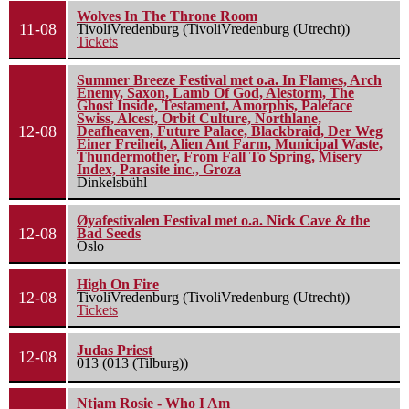
Wolves In The Throne Room
11-08
TivoliVredenburg (TivoliVredenburg (Utrecht))
Tickets
Summer Breeze Festival met o.a. In Flames, Arch
Enemy, Saxon, Lamb Of God, Alestorm, The
Ghost Inside, Testament, Amorphis, Paleface
Swiss, Alcest, Orbit Culture, Northlane,
12-08
Deafheaven, Future Palace, Blackbraid, Der Weg
Einer Freiheit, Alien Ant Farm, Municipal Waste,
Thundermother, From Fall To Spring, Misery
Index, Parasite inc., Groza
Dinkelsbühl
Øyafestivalen Festival met o.a. Nick Cave & the
12-08
Bad Seeds
Oslo
High On Fire
12-08
TivoliVredenburg (TivoliVredenburg (Utrecht))
Tickets
Judas Priest
12-08
013 (013 (Tilburg))
Ntjam Rosie - Who I Am