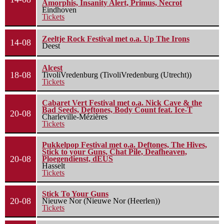
Amorphis, Insanity Alert, Primus, Necrot
Eindhoven
Tickets
Zeeltje Rock Festival met o.a. Up The Irons
14-08
Deest
Alcest
18-08
TivoliVredenburg (TivoliVredenburg (Utrecht))
Tickets
Cabaret Vert Festival met o.a. Nick Cave & the
Bad Seeds, Deftones, Body Count feat. Ice-T
20-08
Charleville-Mézières
Tickets
Pukkelpop Festival met o.a. Deftones, The Hives,
Stick to your Guns, Chat Pile, Deafheaven,
20-08
Ploegendienst, dEUS
Hasselt
Tickets
Stick To Your Guns
20-08
Nieuwe Nor (Nieuwe Nor (Heerlen))
Tickets