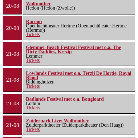
Wolfmother
20-08
Hedon (Hedon (Zwolle))
Racoon
Openluchttheater Hertme (Openluchttheater Hertme
20-08
(Hertme))
Tickets
Glemmer Beach Festival Festival met o.a. The
Dirty Daddies, Krezip
21-08
Lemmer
Tickets
Lowlands Festival met o.a. Terzij De Horde, Royal
Blood
21-08
Biddinghuizen
Tickets
Badlands Festival met o.a. Bongloard
21-08
Lottum
Tickets
Zuiderpark Live: Wolfmother
21-08
Zuiderparktheater (Zuiderparktheater (Den Haag))
Tickets