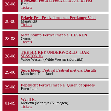
Breekout! Festival Festival met o.a. Di-rect
28-08
Bree
Tickets
Pelagic Fest Festival met o.a. Predatory Void
28-08
Maastricht
Tickets
Metallicamp Festival met o.a. HESKEN
28-08
Ommen
Tickets
THE HICKEY UNDERWORLD - DAK
28-08
SESSION #3
Wilde Westen (Wilde Westen (Kortrijk))
Superbloom Festival Festival met o.a. Bastille
29-08
Munchen, Duitsland
Popelucht Festival met o.a. Queen of Spades
29-08
Etten-Leur
Wyatt E.
01-09
Merleyn (Merleyn (Nijmegen))
Tickets