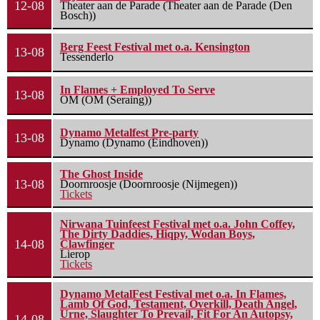
12-08
Theater aan de Parade (Theater aan de Parade (Den
Bosch))
Berg Feest Festival met o.a. Kensington
13-08
Tessenderlo
In Flames + Employed To Serve
13-08
OM (OM (Seraing))
Dynamo Metalfest Pre-party
13-08
Dynamo (Dynamo (Eindhoven))
The Ghost Inside
13-08
Doornroosje (Doornroosje (Nijmegen))
Tickets
Nirwana Tuinfeest Festival met o.a. John Coffey,
The Dirty Daddies, Hiqpy, Wodan Boys,
14-08
Clawfinger
Lierop
Tickets
Dynamo MetalFest Festival met o.a. In Flames,
Lamb Of God, Testament, Overkill, Death Angel,
Urne, Slaughter To Prevail, Fit For An Autopsy,
14-08