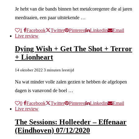
Je hebt van die bands binnen het metalcoregenre die al jaren
meedraaien, een paar uitstekende …
1
Facebook
Twitter
Pinterest
Linkedin
Email
Live review
Dying Wish + Get The Shot + Terror
+ Lionheart
14 oktober 2022
3 minuten leestijd
Na wat minder volle zalen gezien te hebben de afgelopen
dagen is vanavond de boel …
0
Facebook
Twitter
Pinterest
Linkedin
Email
Live review
The Sessions: Holleeder – Effenaar
(Eindhoven) 07/12/2020