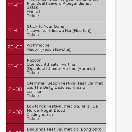
Pile, Deafheaven, Ploegendienst,
20-08
dEUS
Hasselt
Tickets
Stick To Your Guns
20-08
Nieuwe Nor (Nieuwe Nor (Heerlen))
Tickets
Wolfmother
20-08
Hedon (Hedon (Zwolle))
Racoon
Openluchttheater Hertme
20-08
(Openluchttheater Hertme (Hertme))
Tickets
Glemmer Beach Festival Festival met
o.a. The Dirty Daddies, Krezip
21-08
Lemmer
Tickets
Lowlands Festival met o.a. Terzij De
Horde, Royal Blood
21-08
Biddinghuizen
Tickets
Badlands Festival met o.a. Bongloard