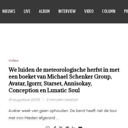
NIEUWS
LIVE
ALBUM
INTERVIEW
VIDEO
COLUMN
PR
 SCHENKER GROUP
Video
We luiden de meteorologische herfst in met
een boeket van Michael Schenker Group,
Avatar, Igorrr, Starset, Annisokay,
Conception en Lunatic Soul
31 augustus 2025
2 minuten leestijd
Avatar weet van geen ophouden. De band heeft net de tour
met Iron Maiden afgerond …