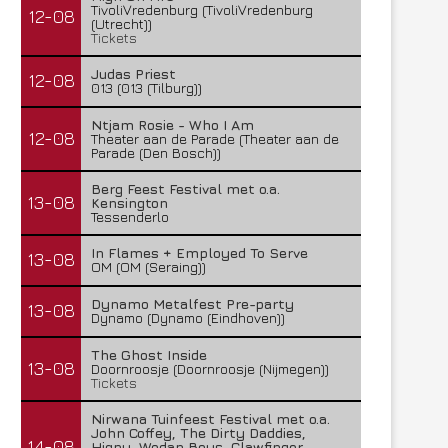
TivoliVredenburg (TivoliVredenburg
12-08
(Utrecht))
Tickets
Judas Priest
12-08
013 (013 (Tilburg))
Ntjam Rosie - Who I Am
12-08
Theater aan de Parade (Theater aan de
Parade (Den Bosch))
Berg Feest Festival met o.a.
13-08
Kensington
Tessenderlo
In Flames + Employed To Serve
13-08
OM (OM (Seraing))
Dynamo Metalfest Pre-party
13-08
Dynamo (Dynamo (Eindhoven))
The Ghost Inside
13-08
Doornroosje (Doornroosje (Nijmegen))
Tickets
Nirwana Tuinfeest Festival met o.a.
John Coffey, The Dirty Daddies,
14-08
Hiqpy, Wodan Boys, Clawfinger