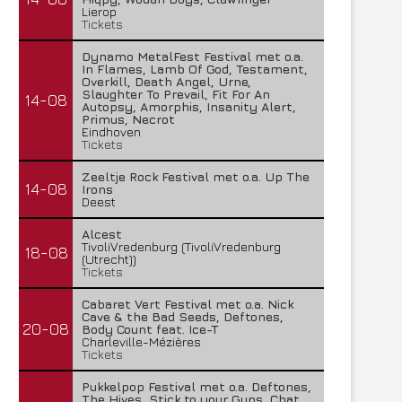
Lierop
Tickets
Dynamo MetalFest Festival met o.a.
In Flames, Lamb Of God, Testament,
Overkill, Death Angel, Urne,
Slaughter To Prevail, Fit For An
14-08
Autopsy, Amorphis, Insanity Alert,
Primus, Necrot
Eindhoven
Tickets
Zeeltje Rock Festival met o.a. Up The
14-08
Irons
Deest
Alcest
TivoliVredenburg (TivoliVredenburg
18-08
(Utrecht))
Tickets
Cabaret Vert Festival met o.a. Nick
Cave & the Bad Seeds, Deftones,
20-08
Body Count feat. Ice-T
Charleville-Mézières
Tickets
Pukkelpop Festival met o.a. Deftones,
The Hives, Stick to your Guns, Chat