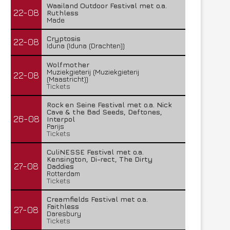
Waailand Outdoor Festival met o.a.
22-08
Ruthless
Made
Cryptosis
22-08
Iduna (Iduna (Drachten))
Wolfmother
Muziekgieterij (Muziekgieterij
22-08
(Maastricht))
Tickets
Rock en Seine Festival met o.a. Nick
Cave & the Bad Seeds, Deftones,
26-08
Interpol
Parijs
Tickets
CuliNESSE Festival met o.a.
Kensington, Di-rect, The Dirty
27-08
Daddies
Rotterdam
Tickets
Creamfields Festival met o.a.
Faithless
27-08
Daresbury
Tickets