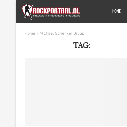
HOME
Home
»
Michael Schenker Group
TAG:
MICHAEL