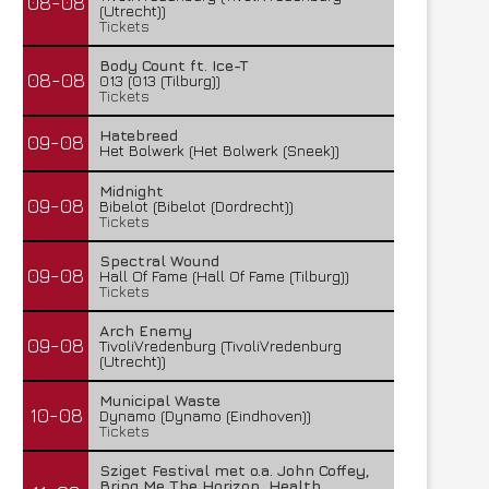
08-08
(Utrecht))
Tickets
Body Count ft. Ice-T
08-08
013 (013 (Tilburg))
Tickets
Hatebreed
09-08
Het Bolwerk (Het Bolwerk (Sneek))
Midnight
09-08
Bibelot (Bibelot (Dordrecht))
Tickets
Spectral Wound
09-08
Hall Of Fame (Hall Of Fame (Tilburg))
Tickets
Arch Enemy
09-08
TivoliVredenburg (TivoliVredenburg
(Utrecht))
Municipal Waste
10-08
Dynamo (Dynamo (Eindhoven))
Tickets
Sziget Festival met o.a. John Coffey,
Bring Me The Horizon, Health