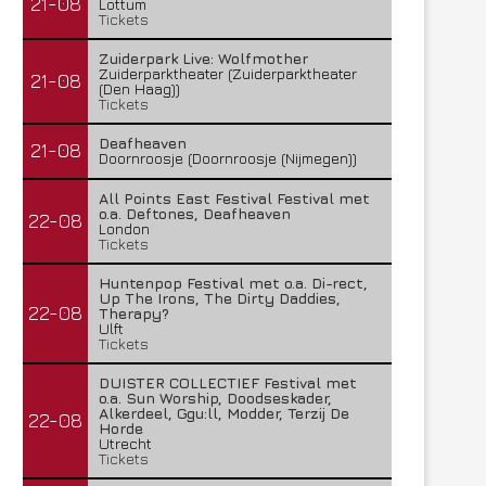
21-08
Lottum
Tickets
Zuiderpark Live: Wolfmother
Zuiderparktheater (Zuiderparktheater
21-08
(Den Haag))
Tickets
Deafheaven
21-08
Doornroosje (Doornroosje (Nijmegen))
All Points East Festival Festival met
o.a. Deftones, Deafheaven
22-08
London
Tickets
Huntenpop Festival met o.a. Di-rect,
Up The Irons, The Dirty Daddies,
22-08
Therapy?
Ulft
Tickets
DUISTER COLLECTIEF Festival met
o.a. Sun Worship, Doodseskader,
Alkerdeel, Ggu:ll, Modder, Terzij De
22-08
Horde
Utrecht
Tickets