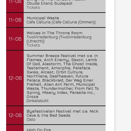
11-08
Óbudai Eiland, Budapest
Tickets
Municipal Waste
11-08
Cafe Calluna (Cafe Calluna (Ommen))
Wolves In The Throne Room
TivoliVredenburg (TivoliVredenburg
11-08
(Utrecht))
Tickets
Summer Breeze Festival met o.a. In
Flames, Arch Enemy, Saxon, Lamb
Of God, Alestorm, The Ghost Inside,
Testament, Amorphis, Paleface
Swiss, Alcest, Orbit Culture,
Northlane, Deafheaven, Future
12-08
Palace, Blackbraid, Der Weg Einer
Freiheit, Alien Ant Farm, Municipal
Waste, Thundermother, From Fall To
Spring, Misery Index, Parasite inc.,
Groza
Dinkelsbühl
Øyafestivalen Festival met o.a. Nick
12-08
Cave & the Bad Seeds
Oslo
High On Fire