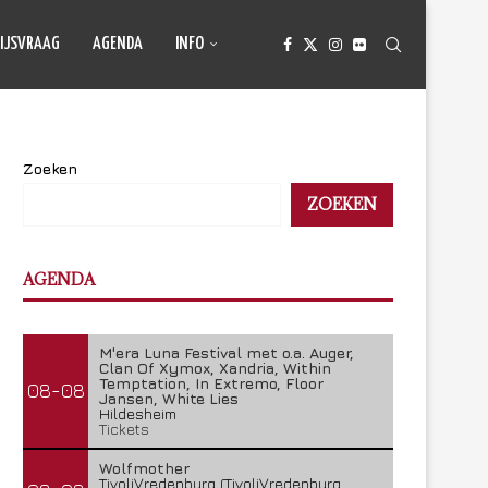
IJSVRAAG
AGENDA
INFO
Zoeken
ZOEKEN
AGENDA
M'era Luna Festival met o.a. Auger,
Clan Of Xymox, Xandria, Within
Temptation, In Extremo, Floor
08-08
Jansen, White Lies
Hildesheim
Tickets
Wolfmother
TivoliVredenburg (TivoliVredenburg