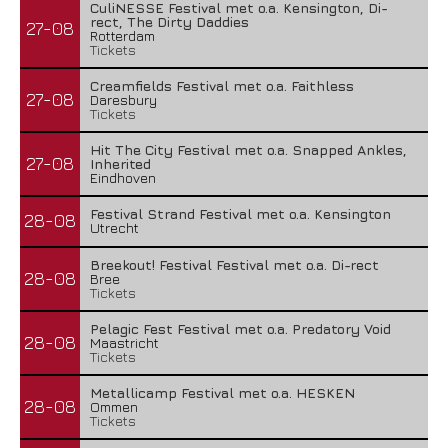
CuliNESSE Festival met o.a. Kensington, Di-
rect, The Dirty Daddies
27-08
Rotterdam
Tickets
Creamfields Festival met o.a. Faithless
27-08
Daresbury
Tickets
Hit The City Festival met o.a. Snapped Ankles,
27-08
Inherited
Eindhoven
Festival Strand Festival met o.a. Kensington
28-08
Utrecht
Breekout! Festival Festival met o.a. Di-rect
28-08
Bree
Tickets
Pelagic Fest Festival met o.a. Predatory Void
28-08
Maastricht
Tickets
Metallicamp Festival met o.a. HESKEN
28-08
Ommen
Tickets