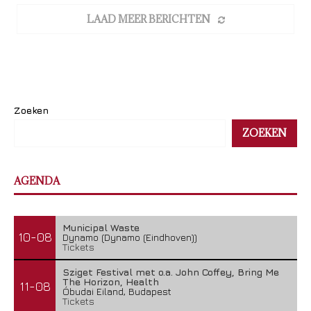
LAAD MEER BERICHTEN
Zoeken
ZOEKEN
AGENDA
Municipal Waste
10-08
Dynamo (Dynamo (Eindhoven))
Tickets
Sziget Festival met o.a. John Coffey, Bring Me
The Horizon, Health
11-08
Óbudai Eiland, Budapest
Tickets