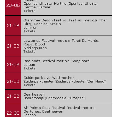
Openluchttheater Hertme (Openluchttheater
20-08
Hertme (Hertme))
Tickets
Glemmer Beach Festival Festival met o.a. The
Dirty Daddies, Krezip
21-08
Lemmer
Tickets
Lowlands Festival met o.a. Terzij De Horde,
Royal Blood
21-08
Biddinghuizen
Tickets
Badlands Festival met o.a. Bongloard
21-08
Lottum
Tickets
Zuiderpark Live: Wolfmother
21-08
Zuiderparktheater (Zuiderparktheater (Den Haag))
Tickets
Deafheaven
21-08
Doornroosje (Doornroosje (Nijmegen))
All Points East Festival Festival met o.a.
Deftones, Deafheaven
22-08
London