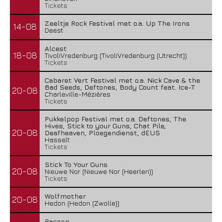
Tickets
Zeeltje Rock Festival met o.a. Up The Irons
14-08
Deest
Alcest
18-08
TivoliVredenburg (TivoliVredenburg (Utrecht))
Tickets
Cabaret Vert Festival met o.a. Nick Cave & the
Bad Seeds, Deftones, Body Count feat. Ice-T
20-08
Charleville-Mézières
Tickets
Pukkelpop Festival met o.a. Deftones, The
Hives, Stick to your Guns, Chat Pile,
20-08
Deafheaven, Ploegendienst, dEUS
Hasselt
Tickets
Stick To Your Guns
20-08
Nieuwe Nor (Nieuwe Nor (Heerlen))
Tickets
Wolfmother
20-08
Hedon (Hedon (Zwolle))
Racoon