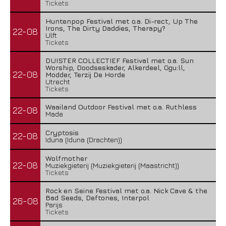
Tickets
Huntenpop Festival met o.a. Di-rect, Up The
Irons, The Dirty Daddies, Therapy?
22-08
Ulft
Tickets
DUISTER COLLECTIEF Festival met o.a. Sun
Worship, Doodseskader, Alkerdeel, Ggu:ll,
22-08
Modder, Terzij De Horde
Utrecht
Tickets
Waailand Outdoor Festival met o.a. Ruthless
22-08
Made
Cryptosis
22-08
Iduna (Iduna (Drachten))
Wolfmother
22-08
Muziekgieterij (Muziekgieterij (Maastricht))
Tickets
Rock en Seine Festival met o.a. Nick Cave & the
Bad Seeds, Deftones, Interpol
26-08
Parijs
Tickets