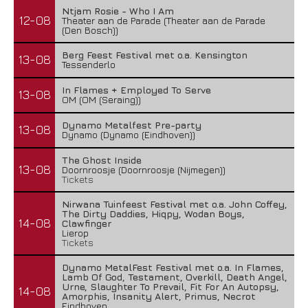
Ntjam Rosie - Who I Am
12-08
Theater aan de Parade (Theater aan de Parade
(Den Bosch))
Berg Feest Festival met o.a. Kensington
13-08
Tessenderlo
In Flames + Employed To Serve
13-08
OM (OM (Seraing))
Dynamo Metalfest Pre-party
13-08
Dynamo (Dynamo (Eindhoven))
The Ghost Inside
13-08
Doornroosje (Doornroosje (Nijmegen))
Tickets
Nirwana Tuinfeest Festival met o.a. John Coffey,
The Dirty Daddies, Hiqpy, Wodan Boys,
14-08
Clawfinger
Lierop
Tickets
Dynamo MetalFest Festival met o.a. In Flames,
Lamb Of God, Testament, Overkill, Death Angel,
Urne, Slaughter To Prevail, Fit For An Autopsy,
14-08
Amorphis, Insanity Alert, Primus, Necrot
Eindhoven