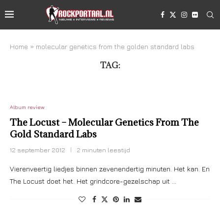
Home
»
molecular genetics from the golden standard labs
TAG:
MOLECULAR GENETICS FROM THE GOLDEN
STANDARD LABS
Album review
The Locust – Molecular Genetics From The
Gold Standard Labs
12 september 2012
2 minuten leestijd
Vierenveertig liedjes binnen zevenendertig minuten. Het kan. En
The Locust doet het. Het grindcore-gezelschap uit …