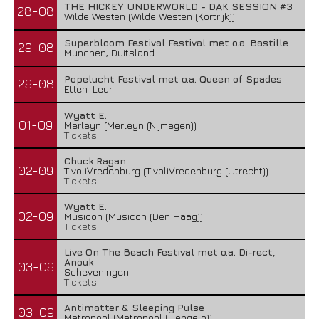
THE HICKEY UNDERWORLD - DAK SESSION #3
28-08
Wilde Westen (Wilde Westen (Kortrijk))
Superbloom Festival Festival met o.a. Bastille
29-08
Munchen, Duitsland
Popelucht Festival met o.a. Queen of Spades
29-08
Etten-Leur
Wyatt E.
01-09
Merleyn (Merleyn (Nijmegen))
Tickets
Chuck Ragan
02-09
TivoliVredenburg (TivoliVredenburg (Utrecht))
Tickets
Wyatt E.
02-09
Musicon (Musicon (Den Haag))
Tickets
Live On The Beach Festival met o.a. Di-rect,
Anouk
03-09
Scheveningen
Tickets
Antimatter & Sleeping Pulse
03-09
Metropool (Metropool (Hengelo))