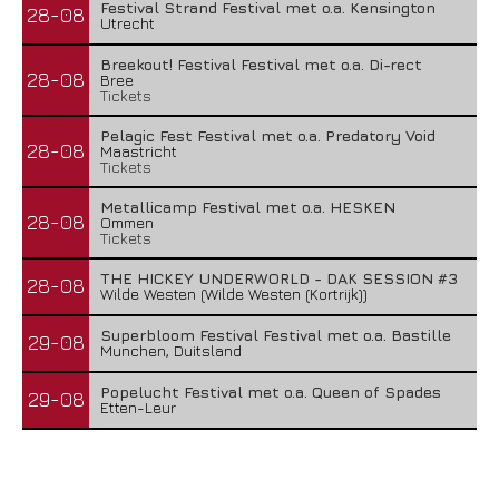
Festival Strand Festival met o.a. Kensington
28-08
Utrecht
Breekout! Festival Festival met o.a. Di-rect
28-08
Bree
Tickets
Pelagic Fest Festival met o.a. Predatory Void
28-08
Maastricht
Tickets
Metallicamp Festival met o.a. HESKEN
28-08
Ommen
Tickets
THE HICKEY UNDERWORLD - DAK SESSION #3
28-08
Wilde Westen (Wilde Westen (Kortrijk))
Superbloom Festival Festival met o.a. Bastille
29-08
Munchen, Duitsland
Popelucht Festival met o.a. Queen of Spades
29-08
Etten-Leur