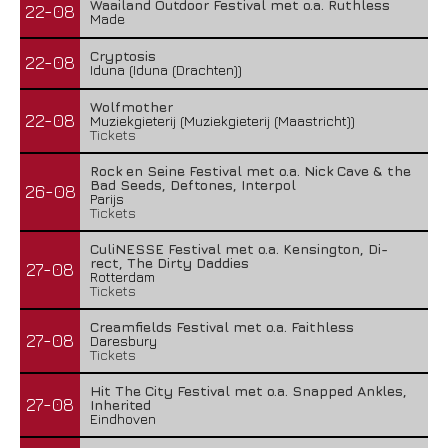
Waailand Outdoor Festival met o.a. Ruthless
22-08
Made
Cryptosis
22-08
Iduna (Iduna (Drachten))
Wolfmother
22-08
Muziekgieterij (Muziekgieterij (Maastricht))
Tickets
Rock en Seine Festival met o.a. Nick Cave & the
Bad Seeds, Deftones, Interpol
26-08
Parijs
Tickets
CuliNESSE Festival met o.a. Kensington, Di-
rect, The Dirty Daddies
27-08
Rotterdam
Tickets
Creamfields Festival met o.a. Faithless
27-08
Daresbury
Tickets
Hit The City Festival met o.a. Snapped Ankles,
27-08
Inherited
Eindhoven