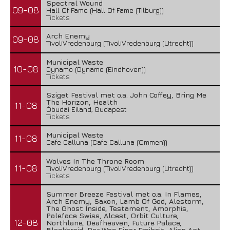
Spectral Wound
09-08
Hall Of Fame (Hall Of Fame (Tilburg))
Tickets
Arch Enemy
09-08
TivoliVredenburg (TivoliVredenburg (Utrecht))
Municipal Waste
10-08
Dynamo (Dynamo (Eindhoven))
Tickets
Sziget Festival met o.a. John Coffey, Bring Me
The Horizon, Health
11-08
Óbudai Eiland, Budapest
Tickets
Municipal Waste
11-08
Cafe Calluna (Cafe Calluna (Ommen))
Wolves In The Throne Room
11-08
TivoliVredenburg (TivoliVredenburg (Utrecht))
Tickets
Summer Breeze Festival met o.a. In Flames,
Arch Enemy, Saxon, Lamb Of God, Alestorm,
The Ghost Inside, Testament, Amorphis,
Paleface Swiss, Alcest, Orbit Culture,
12-08
Northlane, Deafheaven, Future Palace,
Blackbraid, Der Weg Einer Freiheit, Alien Ant