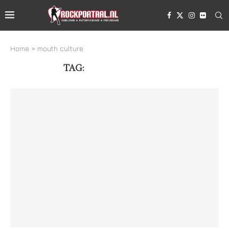
Home
»
mouth culture
TAG:
MOUTH CULTURE