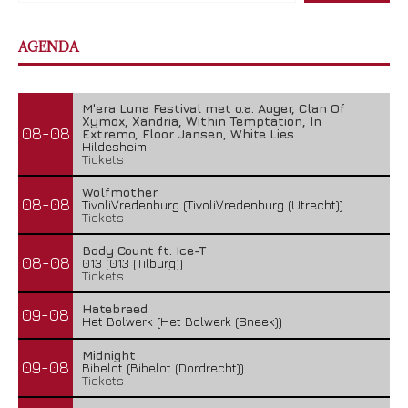
AGENDA
M'era Luna Festival met o.a. Auger, Clan Of
Xymox, Xandria, Within Temptation, In
08-08
Extremo, Floor Jansen, White Lies
Hildesheim
Tickets
Wolfmother
08-08
TivoliVredenburg (TivoliVredenburg (Utrecht))
Tickets
Body Count ft. Ice-T
08-08
013 (013 (Tilburg))
Tickets
Hatebreed
09-08
Het Bolwerk (Het Bolwerk (Sneek))
Midnight
09-08
Bibelot (Bibelot (Dordrecht))
Tickets