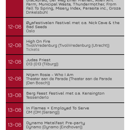
Farm, Municipal Waste, Thundermother, From
Fall To Spring, Misery Index, Parasite inc., Groza
Dinkelsbühl
Øyafestivalen Festival met o.a. Nick Cave & the
12-08
Bad Seeds
Oslo
High On Fire
12-08
TivoliVredenburg (TivoliVredenburg (Utrecht))
Tickets
Judas Priest
12-08
013 (013 (Tilburg))
Ntjam Rosie - Who I Am
12-08
Theater aan de Parade (Theater aan de Parade
(Den Bosch))
Berg Feest Festival met o.a. Kensington
13-08
Tessenderlo
In Flames + Employed To Serve
13-08
OM (OM (Seraing))
Dynamo Metalfest Pre-party
13-08
Dynamo (Dynamo (Eindhoven))