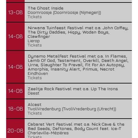
The Ghost Inside
13-08
Doornroosje (Doornroosje (Nijmegen))
Tickets
Nirwana Tuinfeest Festival met o.a. John Coffey,
The Dirty Daddies, Hiqpy, Wodan Boys,
14-08
Clawfinger
Lierop
Tickets
Dynamo MetalFest Festival met o.a. In Flames,
Lamb Of God, Testament, Overkill, Death Angel,
Urne, Slaughter To Prevail, Fit For An Autopsy,
14-08
Amorphis, Insanity Alert, Primus, Necrot
Eindhoven
Tickets
Zeeltje Rock Festival met o.a. Up The Irons
14-08
Deest
Alcest
18-08
TivoliVredenburg (TivoliVredenburg (Utrecht))
Tickets
Cabaret Vert Festival met o.a. Nick Cave & the
Bad Seeds, Deftones, Body Count feat. Ice-T
20-08
Charleville-Mézières
Tickets