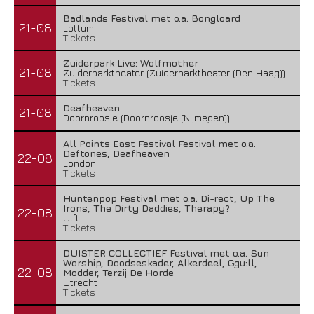
Badlands Festival met o.a. Bongloard
21-08
Lottum
Tickets
Zuiderpark Live: Wolfmother
21-08
Zuiderparktheater (Zuiderparktheater (Den Haag))
Tickets
Deafheaven
21-08
Doornroosje (Doornroosje (Nijmegen))
All Points East Festival Festival met o.a.
Deftones, Deafheaven
22-08
London
Tickets
Huntenpop Festival met o.a. Di-rect, Up The
Irons, The Dirty Daddies, Therapy?
22-08
Ulft
Tickets
DUISTER COLLECTIEF Festival met o.a. Sun
Worship, Doodseskader, Alkerdeel, Ggu:ll,
22-08
Modder, Terzij De Horde
Utrecht
Tickets