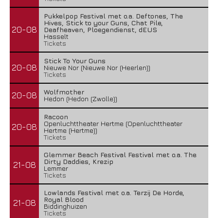
Pukkelpop Festival met o.a. Deftones, The
Hives, Stick to your Guns, Chat Pile,
20-08
Deafheaven, Ploegendienst, dEUS
Hasselt
Tickets
Stick To Your Guns
20-08
Nieuwe Nor (Nieuwe Nor (Heerlen))
Tickets
Wolfmother
20-08
Hedon (Hedon (Zwolle))
Racoon
Openluchttheater Hertme (Openluchttheater
20-08
Hertme (Hertme))
Tickets
Glemmer Beach Festival Festival met o.a. The
Dirty Daddies, Krezip
21-08
Lemmer
Tickets
Lowlands Festival met o.a. Terzij De Horde,
Royal Blood
21-08
Biddinghuizen
Tickets