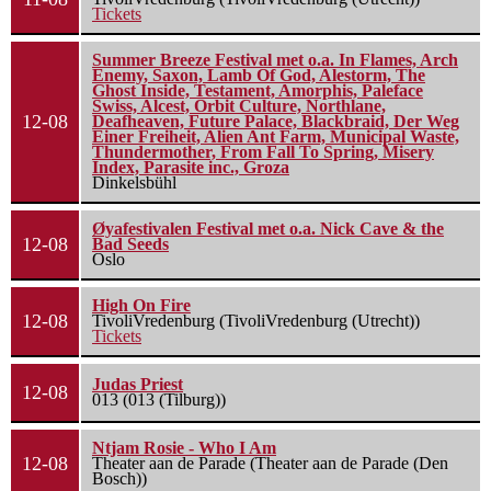
Tickets
Summer Breeze Festival met o.a. In Flames, Arch
Enemy, Saxon, Lamb Of God, Alestorm, The
Ghost Inside, Testament, Amorphis, Paleface
Swiss, Alcest, Orbit Culture, Northlane,
12-08
Deafheaven, Future Palace, Blackbraid, Der Weg
Einer Freiheit, Alien Ant Farm, Municipal Waste,
Thundermother, From Fall To Spring, Misery
Index, Parasite inc., Groza
Dinkelsbühl
Øyafestivalen Festival met o.a. Nick Cave & the
12-08
Bad Seeds
Oslo
High On Fire
12-08
TivoliVredenburg (TivoliVredenburg (Utrecht))
Tickets
Judas Priest
12-08
013 (013 (Tilburg))
Ntjam Rosie - Who I Am
12-08
Theater aan de Parade (Theater aan de Parade (Den
Bosch))