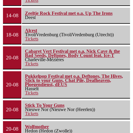
Tickets
Zeeltje Rock Festival met o.a. Up The Irons
14-08
Deest
Alcest
18-08
TivoliVredenburg (TivoliVredenburg (Utrecht))
Tickets
Cabaret Vert Festival met o.a. Nick Cave & the
Bad Seeds, Deftones, Body Count feat. Ice-T
20-08
Charleville-Mézières
Tickets
Pukkelpop Festival met o.a. Deftones, The Hives,
Stick to your Guns, Chat Pile, Deafheaven,
20-08
Ploegendienst, dEUS
Hasselt
Tickets
Stick To Your Guns
20-08
Nieuwe Nor (Nieuwe Nor (Heerlen))
Tickets
Wolfmother
20-08
Hedon (Hedon (Zwolle))