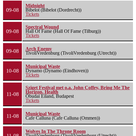
Midnight
09-08
Bibelot (Bibelot (Dordrecht))
Tickets
Spectral Wound
09-08
Hall Of Fame (Hall Of Fame (Tilburg))
Tickets
Arch Enemy
09-08
TivoliVredenburg (TivoliVredenburg (Utrecht))
Municipal Waste
10-08
Dynamo (Dynamo (Eindhoven))
Tickets
Sziget Festival met o.a. John Coffey, Bring Me The
Horizon, Health
11-08
Óbudai Eiland, Budapest
Tickets
Municipal Waste
11-08
Cafe Calluna (Cafe Calluna (Ommen))
Wolves In The Throne Room
11-08
TivoliVredenburg (TivoliVredenburg (Utrecht))