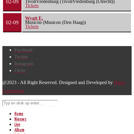
02-09
TivoliVredenburg (TivoliVredenburg (Utrecht))
Tickets
Wyatt E.
02-09
Musicon (Musicon (Den Haag))
Tickets
Facebook
Twitter
Instagram
Flickr
@2023 - All Right Reserved. Designed and Developed by
Harm
Lourenssen
Home
Nieuws
Live
Album