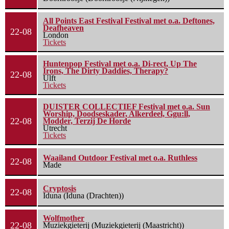
All Points East Festival Festival met o.a. Deftones,
Deafheaven
22-08
London
Tickets
Huntenpop Festival met o.a. Di-rect, Up The
Irons, The Dirty Daddies, Therapy?
22-08
Ulft
Tickets
DUISTER COLLECTIEF Festival met o.a. Sun
Worship, Doodseskader, Alkerdeel, Ggu:ll,
22-08
Modder, Terzij De Horde
Utrecht
Tickets
Waailand Outdoor Festival met o.a. Ruthless
22-08
Made
Cryptosis
22-08
Iduna (Iduna (Drachten))
Wolfmother
22-08
Muziekgieterij (Muziekgieterij (Maastricht))