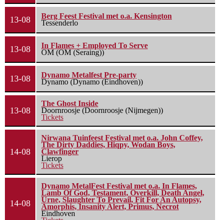
Berg Feest Festival met o.a. Kensington
13-08
Tessenderlo
In Flames + Employed To Serve
13-08
OM (OM (Seraing))
Dynamo Metalfest Pre-party
13-08
Dynamo (Dynamo (Eindhoven))
The Ghost Inside
13-08
Doornroosje (Doornroosje (Nijmegen))
Tickets
Nirwana Tuinfeest Festival met o.a. John Coffey,
The Dirty Daddies, Hiqpy, Wodan Boys,
14-08
Clawfinger
Lierop
Tickets
Dynamo MetalFest Festival met o.a. In Flames,
Lamb Of God, Testament, Overkill, Death Angel,
Urne, Slaughter To Prevail, Fit For An Autopsy,
14-08
Amorphis, Insanity Alert, Primus, Necrot
Eindhoven