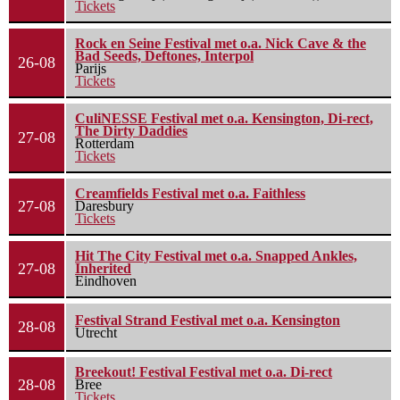
Tickets
Rock en Seine Festival met o.a. Nick Cave & the
Bad Seeds, Deftones, Interpol
26-08
Parijs
Tickets
CuliNESSE Festival met o.a. Kensington, Di-rect,
The Dirty Daddies
27-08
Rotterdam
Tickets
Creamfields Festival met o.a. Faithless
27-08
Daresbury
Tickets
Hit The City Festival met o.a. Snapped Ankles,
27-08
Inherited
Eindhoven
Festival Strand Festival met o.a. Kensington
28-08
Utrecht
Breekout! Festival Festival met o.a. Di-rect
28-08
Bree
Tickets