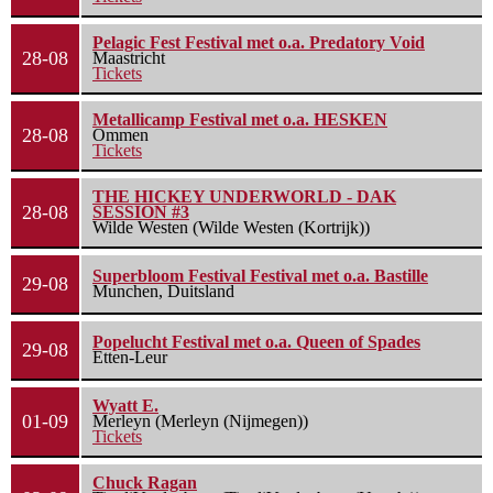
Pelagic Fest Festival met o.a. Predatory Void
28-08
Maastricht
Tickets
Metallicamp Festival met o.a. HESKEN
28-08
Ommen
Tickets
THE HICKEY UNDERWORLD - DAK
28-08
SESSION #3
Wilde Westen (Wilde Westen (Kortrijk))
Superbloom Festival Festival met o.a. Bastille
29-08
Munchen, Duitsland
Popelucht Festival met o.a. Queen of Spades
29-08
Etten-Leur
Wyatt E.
01-09
Merleyn (Merleyn (Nijmegen))
Tickets
Chuck Ragan