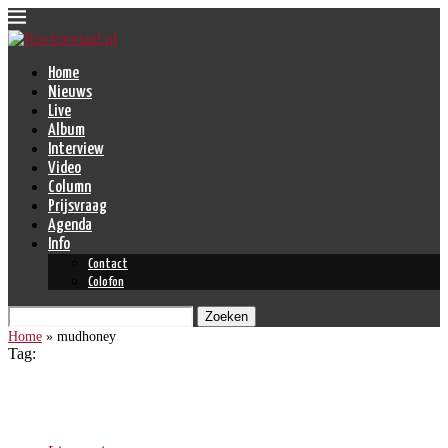
Home
Nieuws
Live
Album
Interview
Video
Column
Prijsvraag
Agenda
Info
Contact
Colofon
Zoeken
Home
»
mudhoney
Tag:
mudhoney