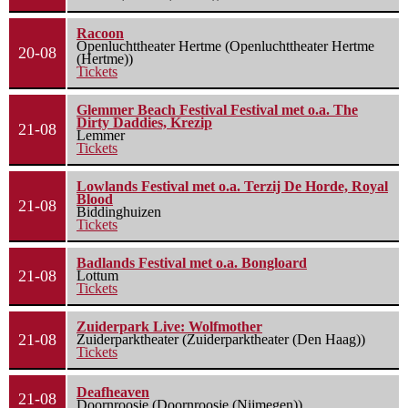
Racoon
Openluchttheater Hertme (Openluchttheater Hertme
20-08
(Hertme))
Tickets
Glemmer Beach Festival Festival met o.a. The
Dirty Daddies, Krezip
21-08
Lemmer
Tickets
Lowlands Festival met o.a. Terzij De Horde, Royal
Blood
21-08
Biddinghuizen
Tickets
Badlands Festival met o.a. Bongloard
21-08
Lottum
Tickets
Zuiderpark Live: Wolfmother
21-08
Zuiderparktheater (Zuiderparktheater (Den Haag))
Tickets
Deafheaven
21-08
Doornroosje (Doornroosje (Nijmegen))