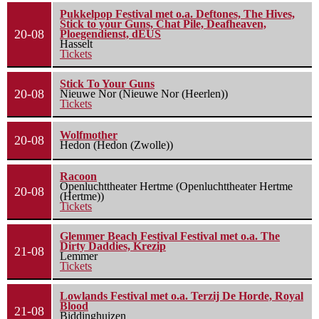
Pukkelpop Festival met o.a. Deftones, The Hives,
Stick to your Guns, Chat Pile, Deafheaven,
20-08
Ploegendienst, dEUS
Hasselt
Tickets
Stick To Your Guns
20-08
Nieuwe Nor (Nieuwe Nor (Heerlen))
Tickets
Wolfmother
20-08
Hedon (Hedon (Zwolle))
Racoon
Openluchttheater Hertme (Openluchttheater Hertme
20-08
(Hertme))
Tickets
Glemmer Beach Festival Festival met o.a. The
Dirty Daddies, Krezip
21-08
Lemmer
Tickets
Lowlands Festival met o.a. Terzij De Horde, Royal
Blood
21-08
Biddinghuizen