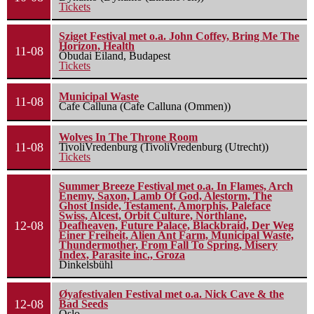
Tickets
Sziget Festival met o.a. John Coffey, Bring Me The
Horizon, Health
11-08
Óbudai Eiland, Budapest
Tickets
Municipal Waste
11-08
Cafe Calluna (Cafe Calluna (Ommen))
Wolves In The Throne Room
11-08
TivoliVredenburg (TivoliVredenburg (Utrecht))
Tickets
Summer Breeze Festival met o.a. In Flames, Arch
Enemy, Saxon, Lamb Of God, Alestorm, The
Ghost Inside, Testament, Amorphis, Paleface
Swiss, Alcest, Orbit Culture, Northlane,
12-08
Deafheaven, Future Palace, Blackbraid, Der Weg
Einer Freiheit, Alien Ant Farm, Municipal Waste,
Thundermother, From Fall To Spring, Misery
Index, Parasite inc., Groza
Dinkelsbühl
Øyafestivalen Festival met o.a. Nick Cave & the
12-08
Bad Seeds
Oslo