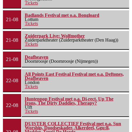
Tickets
Badlands Festival met o.a. Bongloard
21-08
Lottum
Tickets
Zuiderpark Live: Wolfmother
21-08
Zuiderparktheater (Zuiderparktheater (Den Haag))
Tickets
Deafheaven
21-08
Doornroosje (Doornroosje (Nijmegen))
All Points East Festival Festival met o.a. Deftones,
Deafheaven
22-08
London
Tickets
Huntenpop Festival met o.a. Di-rect, Up The
Irons, The Dirty Daddies, Therapy?
22-08
Ulft
Tickets
DUISTER COLLECTIEF Festival met o.a. Sun
Worship, Doodseskader, Alkerdeel, Ggu:ll,
Modder, Terzij De Horde