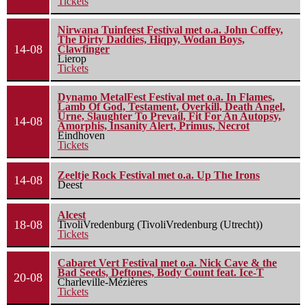
Tickets
Nirwana Tuinfeest Festival met o.a. John Coffey,
The Dirty Daddies, Hiqpy, Wodan Boys,
14-08
Clawfinger
Lierop
Tickets
Dynamo MetalFest Festival met o.a. In Flames,
Lamb Of God, Testament, Overkill, Death Angel,
Urne, Slaughter To Prevail, Fit For An Autopsy,
14-08
Amorphis, Insanity Alert, Primus, Necrot
Eindhoven
Tickets
Zeeltje Rock Festival met o.a. Up The Irons
14-08
Deest
Alcest
18-08
TivoliVredenburg (TivoliVredenburg (Utrecht))
Tickets
Cabaret Vert Festival met o.a. Nick Cave & the
Bad Seeds, Deftones, Body Count feat. Ice-T
20-08
Charleville-Mézières
Tickets