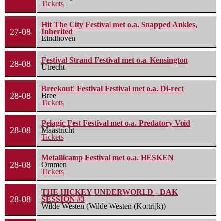
Tickets
Hit The City Festival met o.a. Snapped Ankles,
27-08
Inherited
Eindhoven
Festival Strand Festival met o.a. Kensington
28-08
Utrecht
Breekout! Festival Festival met o.a. Di-rect
28-08
Bree
Tickets
Pelagic Fest Festival met o.a. Predatory Void
28-08
Maastricht
Tickets
Metallicamp Festival met o.a. HESKEN
28-08
Ommen
Tickets
THE HICKEY UNDERWORLD - DAK
28-08
SESSION #3
Wilde Westen (Wilde Westen (Kortrijk))