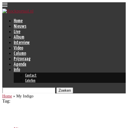
Home
Nieuws
Live
Album
Interview
Video
Column
Prijsvraag
Agenda
Info
Contact
Colofon
Zoeken
Home
»
My Indigo
Tag:
My Indigo