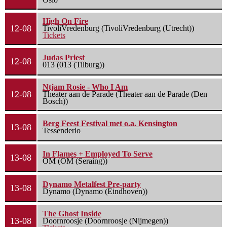
High On Fire
12-08
TivoliVredenburg (TivoliVredenburg (Utrecht))
Tickets
Judas Priest
12-08
013 (013 (Tilburg))
Ntjam Rosie - Who I Am
12-08
Theater aan de Parade (Theater aan de Parade (Den
Bosch))
Berg Feest Festival met o.a. Kensington
13-08
Tessenderlo
In Flames + Employed To Serve
13-08
OM (OM (Seraing))
Dynamo Metalfest Pre-party
13-08
Dynamo (Dynamo (Eindhoven))
The Ghost Inside
13-08
Doornroosje (Doornroosje (Nijmegen))