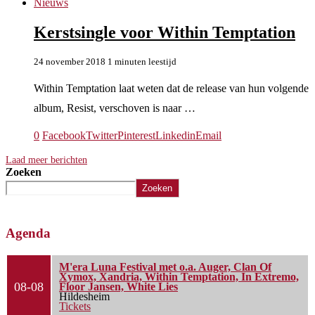
Nieuws
Kerstsingle voor Within Temptation
24 november 2018
1 minuten leestijd
Within Temptation laat weten dat de release van hun volgende
album, Resist, verschoven is naar …
0
Facebook
Twitter
Pinterest
Linkedin
Email
Laad meer berichten
Zoeken
Zoeken
Agenda
M'era Luna Festival met o.a. Auger, Clan Of
Xymox, Xandria, Within Temptation, In Extremo,
08-08
Floor Jansen, White Lies
Hildesheim
Tickets