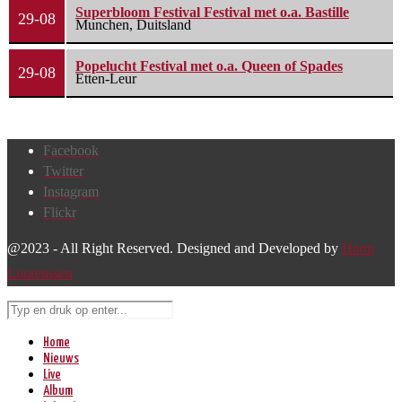
Superbloom Festival Festival met o.a. Bastille
29-08
Munchen, Duitsland
Popelucht Festival met o.a. Queen of Spades
29-08
Etten-Leur
Facebook
Twitter
Instagram
Flickr
@2023 - All Right Reserved. Designed and Developed by
Harm
Lourenssen
Home
Nieuws
Live
Album