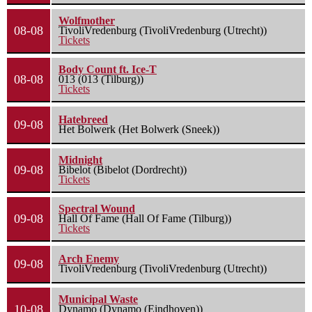
Wolfmother
08-08
TivoliVredenburg (TivoliVredenburg (Utrecht))
Tickets
Body Count ft. Ice-T
08-08
013 (013 (Tilburg))
Tickets
Hatebreed
09-08
Het Bolwerk (Het Bolwerk (Sneek))
Midnight
09-08
Bibelot (Bibelot (Dordrecht))
Tickets
Spectral Wound
09-08
Hall Of Fame (Hall Of Fame (Tilburg))
Tickets
Arch Enemy
09-08
TivoliVredenburg (TivoliVredenburg (Utrecht))
Municipal Waste
10-08
Dynamo (Dynamo (Eindhoven))