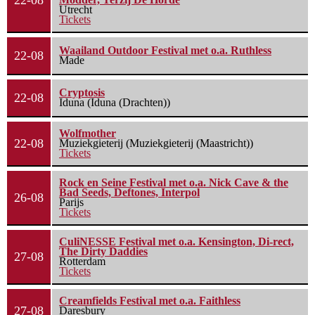
22-08
Utrecht
Tickets
Waailand Outdoor Festival met o.a. Ruthless
22-08
Made
Cryptosis
22-08
Iduna (Iduna (Drachten))
Wolfmother
22-08
Muziekgieterij (Muziekgieterij (Maastricht))
Tickets
Rock en Seine Festival met o.a. Nick Cave & the
Bad Seeds, Deftones, Interpol
26-08
Parijs
Tickets
CuliNESSE Festival met o.a. Kensington, Di-rect,
The Dirty Daddies
27-08
Rotterdam
Tickets
Creamfields Festival met o.a. Faithless
27-08
Daresbury