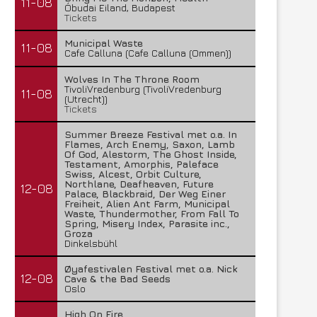
11-08
Óbudai Eiland, Budapest
Tickets
Municipal Waste
11-08
Cafe Calluna (Cafe Calluna (Ommen))
Wolves In The Throne Room
TivoliVredenburg (TivoliVredenburg
11-08
(Utrecht))
Tickets
Summer Breeze Festival met o.a. In
Flames, Arch Enemy, Saxon, Lamb
Of God, Alestorm, The Ghost Inside,
Testament, Amorphis, Paleface
Swiss, Alcest, Orbit Culture,
Northlane, Deafheaven, Future
12-08
Palace, Blackbraid, Der Weg Einer
Freiheit, Alien Ant Farm, Municipal
Waste, Thundermother, From Fall To
Spring, Misery Index, Parasite inc.,
Groza
Dinkelsbühl
Øyafestivalen Festival met o.a. Nick
12-08
Cave & the Bad Seeds
Oslo
High On Fire