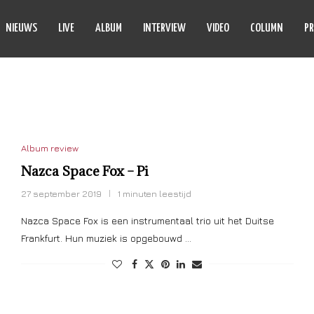
NIEUWS
LIVE
ALBUM
INTERVIEW
VIDEO
COLUMN
PR
CA SPACE FOX
Album review
Nazca Space Fox – Pi
27 september 2019
1 minuten leestijd
Nazca Space Fox is een instrumentaal trio uit het Duitse
Frankfurt. Hun muziek is opgebouwd …