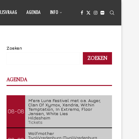
IJSVRAAG
AGENDA
INFO
Zoeken
ZOEKEN
AGENDA
M'era Luna Festival met o.a. Auger,
Clan Of Xymox, Xandria, Within
Temptation, In Extremo, Floor
08-08
Jansen, White Lies
Hildesheim
Tickets
Wolfmother
TivoliVredenburg (TivoliVredenburg