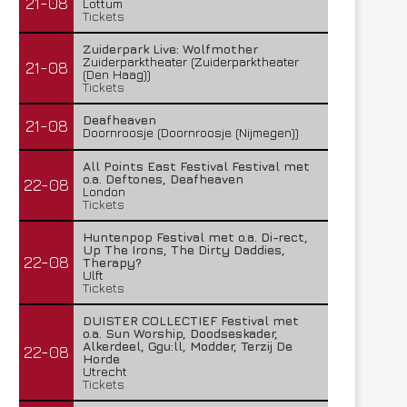
21-08
Lottum
Tickets
Zuiderpark Live: Wolfmother
Zuiderparktheater (Zuiderparktheater
21-08
(Den Haag))
Tickets
Deafheaven
21-08
Doornroosje (Doornroosje (Nijmegen))
All Points East Festival Festival met
o.a. Deftones, Deafheaven
22-08
London
Tickets
Huntenpop Festival met o.a. Di-rect,
Up The Irons, The Dirty Daddies,
22-08
Therapy?
Ulft
Tickets
DUISTER COLLECTIEF Festival met
o.a. Sun Worship, Doodseskader,
Alkerdeel, Ggu:ll, Modder, Terzij De
22-08
Horde
Utrecht
Tickets