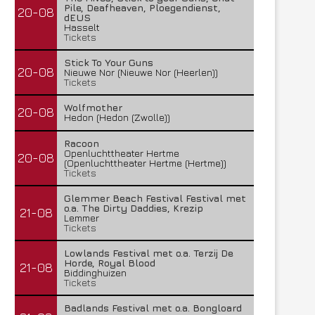
Pile, Deafheaven, Ploegendienst,
20-08
dEUS
Hasselt
Tickets
Stick To Your Guns
20-08
Nieuwe Nor (Nieuwe Nor (Heerlen))
Tickets
Wolfmother
20-08
Hedon (Hedon (Zwolle))
Racoon
Openluchttheater Hertme
20-08
(Openluchttheater Hertme (Hertme))
Tickets
Glemmer Beach Festival Festival met
o.a. The Dirty Daddies, Krezip
21-08
Lemmer
Tickets
Lowlands Festival met o.a. Terzij De
Horde, Royal Blood
21-08
Biddinghuizen
Tickets
Badlands Festival met o.a. Bongloard