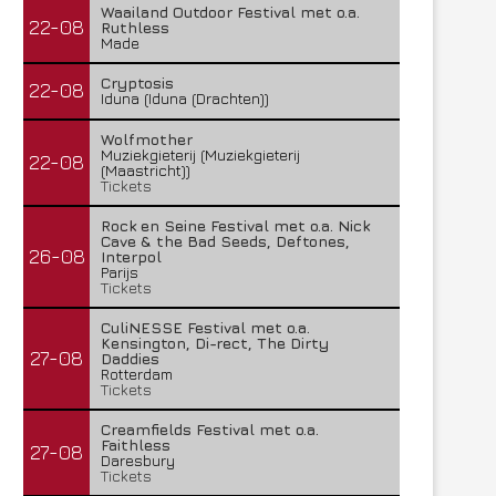
Waailand Outdoor Festival met o.a.
22-08
Ruthless
Made
Cryptosis
22-08
Iduna (Iduna (Drachten))
Wolfmother
Muziekgieterij (Muziekgieterij
22-08
(Maastricht))
Tickets
Rock en Seine Festival met o.a. Nick
Cave & the Bad Seeds, Deftones,
26-08
Interpol
Parijs
Tickets
CuliNESSE Festival met o.a.
Kensington, Di-rect, The Dirty
27-08
Daddies
Rotterdam
Tickets
Creamfields Festival met o.a.
Faithless
27-08
Daresbury
Tickets