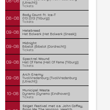
08-08
(Utrecht))
Tickets
Body Count ft. Ice-T
08-08
013 (013 (Tilburg))
Tickets
Hatebreed
09-08
Het Bolwerk (Het Bolwerk (Sneek))
Midnight
09-08
Bibelot (Bibelot (Dordrecht))
Tickets
Spectral Wound
09-08
Hall Of Fame (Hall Of Fame (Tilburg))
Tickets
Arch Enemy
09-08
TivoliVredenburg (TivoliVredenburg
(Utrecht))
Municipal Waste
10-08
Dynamo (Dynamo (Eindhoven))
Tickets
Sziget Festival met o.a. John Coffey,
Bring Me The Horizon, Health