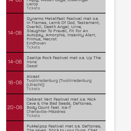
Lierop
Tickets
Dynamo MetalFest Festival met o.a.
In Flames, Lamb Of God, Testament,
Overkill, Death Angel, Urne,
Slaughter To Prevail, Fit For An
14-08
Autopsy, Amorphis, Insanity Alert,
Primus, Necrot
Eindhoven
Tickets
Zeeltje Rock Festival met o.a. Up The
14-08
Irons
Deest
Alcest
TivoliVredenburg (TivoliVredenburg
18-08
(Utrecht))
Tickets
Cabaret Vert Festival met o.a. Nick
Cave & the Bad Seeds, Deftones,
20-08
Body Count feat. Ice-T
Charleville-Mézières
Tickets
Pukkelpop Festival met o.a. Deftones,
The Hives, Stick to your Guns, Chat