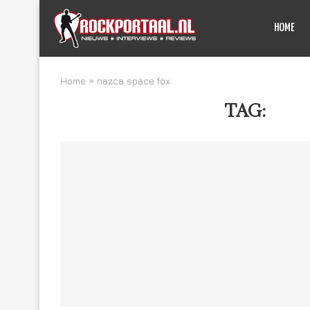
HOME
Home
»
nazca space fox
TAG:
NAZ