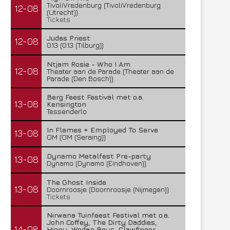
TivoliVredenburg (TivoliVredenburg
12-08
(Utrecht))
Tickets
Judas Priest
12-08
013 (013 (Tilburg))
Ntjam Rosie - Who I Am
12-08
Theater aan de Parade (Theater aan de
Parade (Den Bosch))
Berg Feest Festival met o.a.
13-08
Kensington
Tessenderlo
In Flames + Employed To Serve
13-08
OM (OM (Seraing))
Dynamo Metalfest Pre-party
13-08
Dynamo (Dynamo (Eindhoven))
The Ghost Inside
13-08
Doornroosje (Doornroosje (Nijmegen))
Tickets
Nirwana Tuinfeest Festival met o.a.
John Coffey, The Dirty Daddies,
14-08
Hiqpy, Wodan Boys, Clawfinger