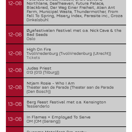
12-08
Northlane, Deafheaven, Future Palace,
Blackbraid, Der Weg Einer Freiheit, Alien Ant
Farm, Municipal Waste, Thundermother, From
Fall To Spring, Misery Index, Parasite inc., Groza
Dinkelsbühl
Øyafestivalen Festival met o.a. Nick Cave & the
12-08
Bad Seeds
Oslo
High On Fire
12-08
TivoliVredenburg (TivoliVredenburg (Utrecht))
Tickets
Judas Priest
12-08
013 (013 (Tilburg))
Ntjam Rosie - Who I Am
12-08
Theater aan de Parade (Theater aan de Parade
(Den Bosch))
Berg Feest Festival met o.a. Kensington
13-08
Tessenderlo
In Flames + Employed To Serve
13-08
OM (OM (Seraing))
Dynamo Metalfest Pre-party