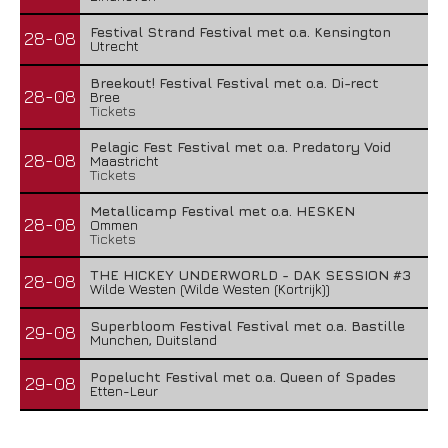
Festival Strand Festival met o.a. Kensington
28-08
Utrecht
Breekout! Festival Festival met o.a. Di-rect
28-08
Bree
Tickets
Pelagic Fest Festival met o.a. Predatory Void
28-08
Maastricht
Tickets
Metallicamp Festival met o.a. HESKEN
28-08
Ommen
Tickets
THE HICKEY UNDERWORLD - DAK SESSION #3
28-08
Wilde Westen (Wilde Westen (Kortrijk))
Superbloom Festival Festival met o.a. Bastille
29-08
Munchen, Duitsland
Popelucht Festival met o.a. Queen of Spades
29-08
Etten-Leur