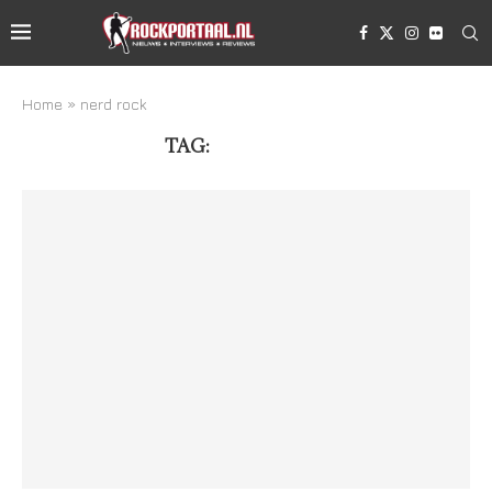
Home
»
nerd rock
TAG:
NERD ROCK