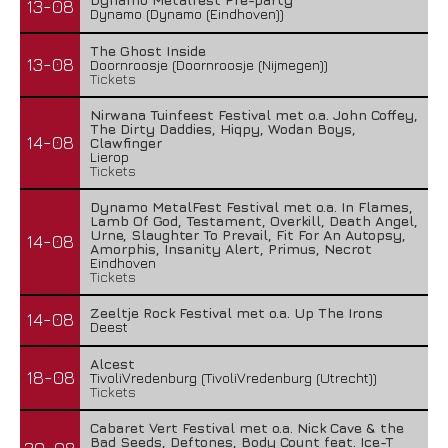
13-08
Dynamo (Dynamo (Eindhoven))
The Ghost Inside
13-08
Doornroosje (Doornroosje (Nijmegen))
Tickets
Nirwana Tuinfeest Festival met o.a. John Coffey,
The Dirty Daddies, Hiqpy, Wodan Boys,
14-08
Clawfinger
Lierop
Tickets
Dynamo MetalFest Festival met o.a. In Flames,
Lamb Of God, Testament, Overkill, Death Angel,
Urne, Slaughter To Prevail, Fit For An Autopsy,
14-08
Amorphis, Insanity Alert, Primus, Necrot
Eindhoven
Tickets
Zeeltje Rock Festival met o.a. Up The Irons
14-08
Deest
Alcest
18-08
TivoliVredenburg (TivoliVredenburg (Utrecht))
Tickets
Cabaret Vert Festival met o.a. Nick Cave & the
Bad Seeds, Deftones, Body Count feat. Ice-T