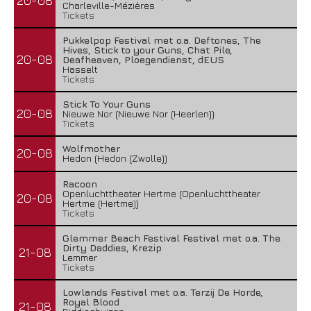
20-08
Charleville-Mézières
Tickets
Pukkelpop Festival met o.a. Deftones, The
Hives, Stick to your Guns, Chat Pile,
20-08
Deafheaven, Ploegendienst, dEUS
Hasselt
Tickets
Stick To Your Guns
20-08
Nieuwe Nor (Nieuwe Nor (Heerlen))
Tickets
Wolfmother
20-08
Hedon (Hedon (Zwolle))
Racoon
Openluchttheater Hertme (Openluchttheater
20-08
Hertme (Hertme))
Tickets
Glemmer Beach Festival Festival met o.a. The
Dirty Daddies, Krezip
21-08
Lemmer
Tickets
Lowlands Festival met o.a. Terzij De Horde,
Royal Blood
21-08