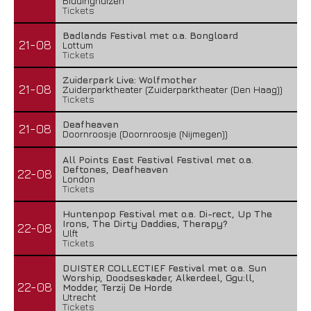
Biddinghuizen
Tickets
Badlands Festival met o.a. Bongloard
21-08
Lottum
Tickets
Zuiderpark Live: Wolfmother
21-08
Zuiderparktheater (Zuiderparktheater (Den Haag))
Tickets
Deafheaven
21-08
Doornroosje (Doornroosje (Nijmegen))
All Points East Festival Festival met o.a.
Deftones, Deafheaven
22-08
London
Tickets
Huntenpop Festival met o.a. Di-rect, Up The
Irons, The Dirty Daddies, Therapy?
22-08
Ulft
Tickets
DUISTER COLLECTIEF Festival met o.a. Sun
Worship, Doodseskader, Alkerdeel, Ggu:ll,
22-08
Modder, Terzij De Horde
Utrecht
Tickets