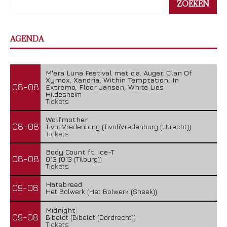
ZOEKEN
AGENDA
M'era Luna Festival met o.a. Auger, Clan Of
Xymox, Xandria, Within Temptation, In
08-08
Extremo, Floor Jansen, White Lies
Hildesheim
Tickets
Wolfmother
08-08
TivoliVredenburg (TivoliVredenburg (Utrecht))
Tickets
Body Count ft. Ice-T
08-08
013 (013 (Tilburg))
Tickets
Hatebreed
09-08
Het Bolwerk (Het Bolwerk (Sneek))
Midnight
09-08
Bibelot (Bibelot (Dordrecht))
Tickets