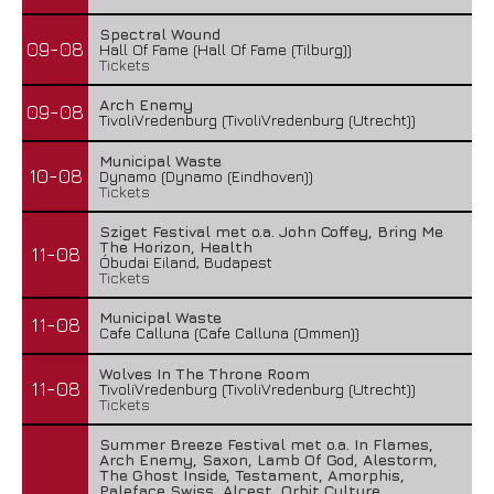
Spectral Wound
09-08
Hall Of Fame (Hall Of Fame (Tilburg))
Tickets
Arch Enemy
09-08
TivoliVredenburg (TivoliVredenburg (Utrecht))
Municipal Waste
10-08
Dynamo (Dynamo (Eindhoven))
Tickets
Sziget Festival met o.a. John Coffey, Bring Me
The Horizon, Health
11-08
Óbudai Eiland, Budapest
Tickets
Municipal Waste
11-08
Cafe Calluna (Cafe Calluna (Ommen))
Wolves In The Throne Room
11-08
TivoliVredenburg (TivoliVredenburg (Utrecht))
Tickets
Summer Breeze Festival met o.a. In Flames,
Arch Enemy, Saxon, Lamb Of God, Alestorm,
The Ghost Inside, Testament, Amorphis,
Paleface Swiss, Alcest, Orbit Culture,