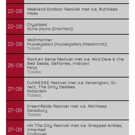
Waailand Outdoor Festival met o.a. Ruthless
22-08
Made
Cryptosis
22-08
Iduna (Iduna (Drachten))
Wolfmother
22-08
Muziekgieterij (Muziekgieterij (Maastricht))
Tickets
Rock en Seine Festival met o.a. Nick Cave & the
Bad Seeds, Deftones, Interpol
26-08
Parijs
Tickets
CuliNESSE Festival met o.a. Kensington, Di-
rect, The Dirty Daddies
27-08
Rotterdam
Tickets
Creamfields Festival met o.a. Faithless
27-08
Daresbury
Tickets
Hit The City Festival met o.a. Snapped Ankles,
27-08
Inherited
Eindhoven