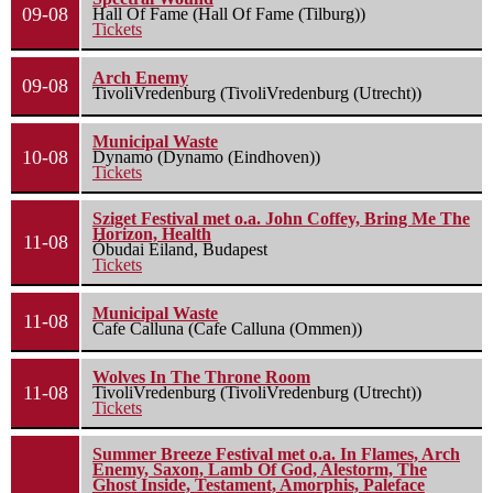
09-08
Hall Of Fame (Hall Of Fame (Tilburg))
Tickets
Arch Enemy
09-08
TivoliVredenburg (TivoliVredenburg (Utrecht))
Municipal Waste
10-08
Dynamo (Dynamo (Eindhoven))
Tickets
Sziget Festival met o.a. John Coffey, Bring Me The
Horizon, Health
11-08
Óbudai Eiland, Budapest
Tickets
Municipal Waste
11-08
Cafe Calluna (Cafe Calluna (Ommen))
Wolves In The Throne Room
11-08
TivoliVredenburg (TivoliVredenburg (Utrecht))
Tickets
Summer Breeze Festival met o.a. In Flames, Arch
Enemy, Saxon, Lamb Of God, Alestorm, The
Ghost Inside, Testament, Amorphis, Paleface