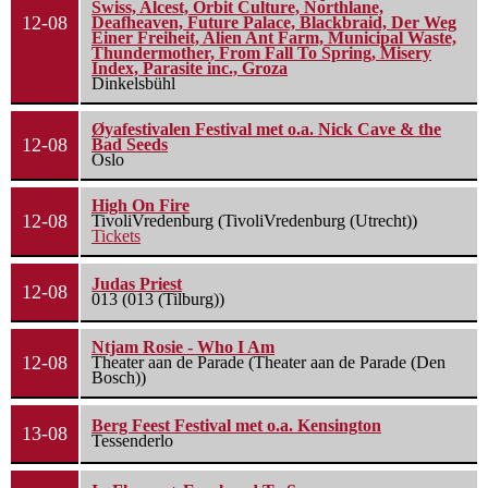
Swiss, Alcest, Orbit Culture, Northlane,
12-08
Deafheaven, Future Palace, Blackbraid, Der Weg
Einer Freiheit, Alien Ant Farm, Municipal Waste,
Thundermother, From Fall To Spring, Misery
Index, Parasite inc., Groza
Dinkelsbühl
Øyafestivalen Festival met o.a. Nick Cave & the
12-08
Bad Seeds
Oslo
High On Fire
12-08
TivoliVredenburg (TivoliVredenburg (Utrecht))
Tickets
Judas Priest
12-08
013 (013 (Tilburg))
Ntjam Rosie - Who I Am
12-08
Theater aan de Parade (Theater aan de Parade (Den
Bosch))
Berg Feest Festival met o.a. Kensington
13-08
Tessenderlo