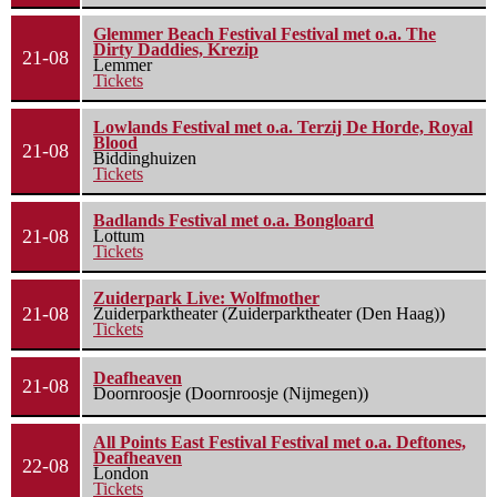
Glemmer Beach Festival Festival met o.a. The
Dirty Daddies, Krezip
21-08
Lemmer
Tickets
Lowlands Festival met o.a. Terzij De Horde, Royal
Blood
21-08
Biddinghuizen
Tickets
Badlands Festival met o.a. Bongloard
21-08
Lottum
Tickets
Zuiderpark Live: Wolfmother
21-08
Zuiderparktheater (Zuiderparktheater (Den Haag))
Tickets
Deafheaven
21-08
Doornroosje (Doornroosje (Nijmegen))
All Points East Festival Festival met o.a. Deftones,
Deafheaven
22-08
London
Tickets