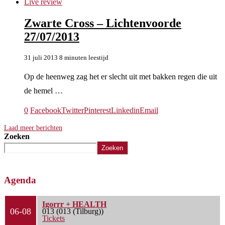
Live review
Zwarte Cross – Lichtenvoorde
27/07/2013
31 juli 2013
8 minuten leestijd
Op de heenweg zag het er slecht uit met bakken regen die uit
de hemel …
0
Facebook
Twitter
Pinterest
Linkedin
Email
Laad meer berichten
Zoeken
Zoeken
Agenda
Igorrr + HEALTH
06-08
013 (013 (Tilburg))
Tickets