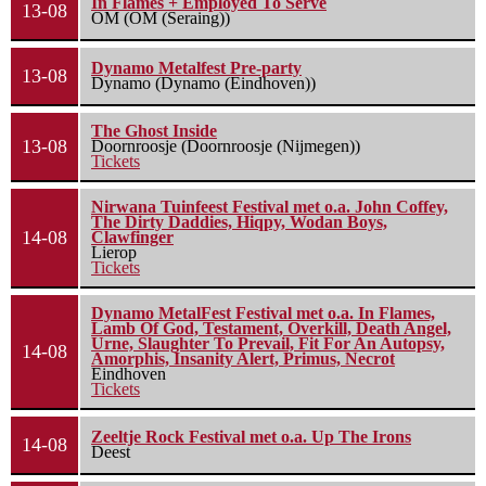
In Flames + Employed To Serve
13-08
OM (OM (Seraing))
Dynamo Metalfest Pre-party
13-08
Dynamo (Dynamo (Eindhoven))
The Ghost Inside
13-08
Doornroosje (Doornroosje (Nijmegen))
Tickets
Nirwana Tuinfeest Festival met o.a. John Coffey,
The Dirty Daddies, Hiqpy, Wodan Boys,
14-08
Clawfinger
Lierop
Tickets
Dynamo MetalFest Festival met o.a. In Flames,
Lamb Of God, Testament, Overkill, Death Angel,
Urne, Slaughter To Prevail, Fit For An Autopsy,
14-08
Amorphis, Insanity Alert, Primus, Necrot
Eindhoven
Tickets
Zeeltje Rock Festival met o.a. Up The Irons
14-08
Deest