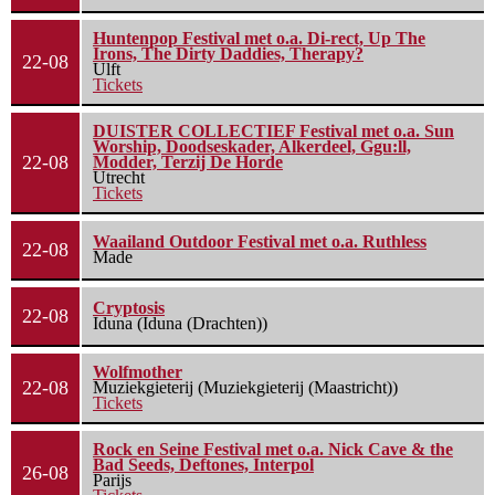
Huntenpop Festival met o.a. Di-rect, Up The
Irons, The Dirty Daddies, Therapy?
22-08
Ulft
Tickets
DUISTER COLLECTIEF Festival met o.a. Sun
Worship, Doodseskader, Alkerdeel, Ggu:ll,
22-08
Modder, Terzij De Horde
Utrecht
Tickets
Waailand Outdoor Festival met o.a. Ruthless
22-08
Made
Cryptosis
22-08
Iduna (Iduna (Drachten))
Wolfmother
22-08
Muziekgieterij (Muziekgieterij (Maastricht))
Tickets
Rock en Seine Festival met o.a. Nick Cave & the
Bad Seeds, Deftones, Interpol
26-08
Parijs