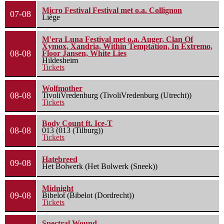
Micro Festival Festival met o.a. Collignon
07-08
Liège
M'era Luna Festival met o.a. Auger, Clan Of
Xymox, Xandria, Within Temptation, In Extremo,
08-08
Floor Jansen, White Lies
Hildesheim
Tickets
Wolfmother
08-08
TivoliVredenburg (TivoliVredenburg (Utrecht))
Tickets
Body Count ft. Ice-T
08-08
013 (013 (Tilburg))
Tickets
Hatebreed
09-08
Het Bolwerk (Het Bolwerk (Sneek))
Midnight
09-08
Bibelot (Bibelot (Dordrecht))
Tickets
Spectral Wound