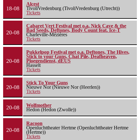
Alcest
18-08
TivoliVredenburg (TivoliVredenburg (Utrecht))
Tickets
Cabaret Vert Festival met o.a. Nick Cave & the
Bad Seeds, Deftones, Body Count feat. Ice-T
20-08
Charleville-Mézières
Tickets
Pukkelpop Festival met o.a. Deftones, The Hives,
Stick to your Guns, Chat Pile, Deafheaven,
20-08
Ploegendienst, dEUS
Hasselt
Tickets
Stick To Your Guns
20-08
Nieuwe Nor (Nieuwe Nor (Heerlen))
Tickets
Wolfmother
20-08
Hedon (Hedon (Zwolle))
Racoon
Openluchttheater Hertme (Openluchttheater Hertme
20-08
(Hertme))
Tickets