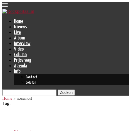
Home
Nieuws
Live
Album
Interview
Video
Column
Prijsvraag
Agenda
Info
Contact
Colofon
Zoeken
Home
»
nozemoil
Tag:
nozemoil