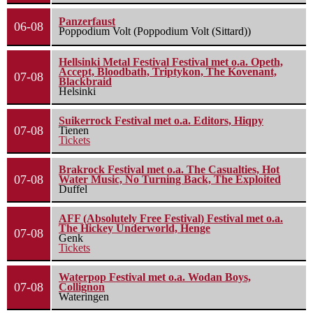
Panzerfaust
06-08
Poppodium Volt (Poppodium Volt (Sittard))
Hellsinki Metal Festival Festival met o.a. Opeth,
Accept, Bloodbath, Triptykon, The Kovenant,
07-08
Blackbraid
Helsinki
Suikerrock Festival met o.a. Editors, Hiqpy
07-08
Tienen
Tickets
Brakrock Festival met o.a. The Casualties, Hot
07-08
Water Music, No Turning Back, The Exploited
Duffel
AFF (Absolutely Free Festival) Festival met o.a.
The Hickey Underworld, Henge
07-08
Genk
Tickets
Waterpop Festival met o.a. Wodan Boys,
07-08
Collignon
Wateringen