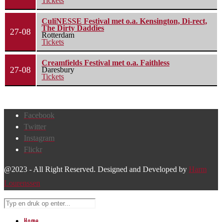
Tickets
CuliNESSE Festival met o.a. Kensington, Di-rect,
The Dirty Daddies
27-08
Rotterdam
Tickets
Creamfields Festival met o.a. Faithless
27-08
Daresbury
Tickets
Facebook
Twitter
Instagram
Flickr
@2023 - All Right Reserved. Designed and Developed by
Harm
Lourenssen
Home