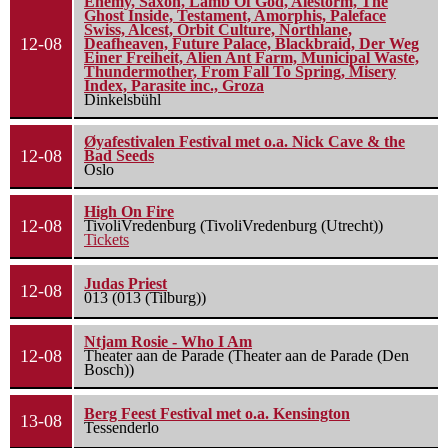
Enemy, Saxon, Lamb Of God, Alestorm, The
Ghost Inside, Testament, Amorphis, Paleface
Swiss, Alcest, Orbit Culture, Northlane,
12-08
Deafheaven, Future Palace, Blackbraid, Der Weg
Einer Freiheit, Alien Ant Farm, Municipal Waste,
Thundermother, From Fall To Spring, Misery
Index, Parasite inc., Groza
Dinkelsbühl
Øyafestivalen Festival met o.a. Nick Cave & the
12-08
Bad Seeds
Oslo
High On Fire
12-08
TivoliVredenburg (TivoliVredenburg (Utrecht))
Tickets
Judas Priest
12-08
013 (013 (Tilburg))
Ntjam Rosie - Who I Am
12-08
Theater aan de Parade (Theater aan de Parade (Den
Bosch))
Berg Feest Festival met o.a. Kensington
13-08
Tessenderlo