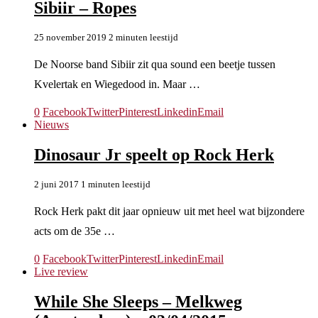
Sibiir – Ropes
25 november 2019
2 minuten leestijd
De Noorse band Sibiir zit qua sound een beetje tussen
Kvelertak en Wiegedood in. Maar …
0
Facebook
Twitter
Pinterest
Linkedin
Email
Nieuws
Dinosaur Jr speelt op Rock Herk
2 juni 2017
1 minuten leestijd
Rock Herk pakt dit jaar opnieuw uit met heel wat bijzondere
acts om de 35e …
0
Facebook
Twitter
Pinterest
Linkedin
Email
Live review
While She Sleeps – Melkweg