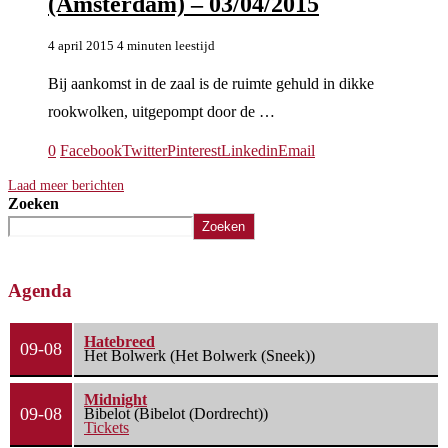
(Amsterdam) – 03/04/2015
4 april 2015
4 minuten leestijd
Bij aankomst in de zaal is de ruimte gehuld in dikke
rookwolken, uitgepompt door de …
0
Facebook
Twitter
Pinterest
Linkedin
Email
Laad meer berichten
Zoeken
Zoeken
Agenda
Hatebreed
09-08
Het Bolwerk (Het Bolwerk (Sneek))
Midnight
09-08
Bibelot (Bibelot (Dordrecht))
Tickets