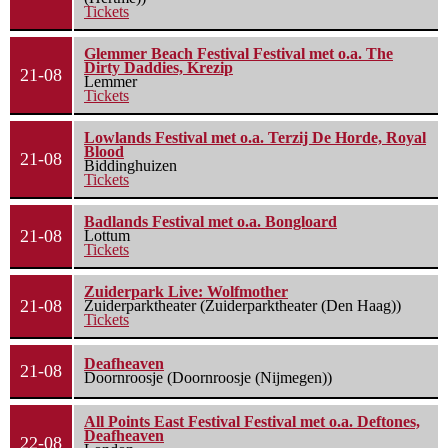
Tickets
Glemmer Beach Festival Festival met o.a. The
Dirty Daddies, Krezip
21-08
Lemmer
Tickets
Lowlands Festival met o.a. Terzij De Horde, Royal
Blood
21-08
Biddinghuizen
Tickets
Badlands Festival met o.a. Bongloard
21-08
Lottum
Tickets
Zuiderpark Live: Wolfmother
21-08
Zuiderparktheater (Zuiderparktheater (Den Haag))
Tickets
Deafheaven
21-08
Doornroosje (Doornroosje (Nijmegen))
All Points East Festival Festival met o.a. Deftones,
Deafheaven
22-08