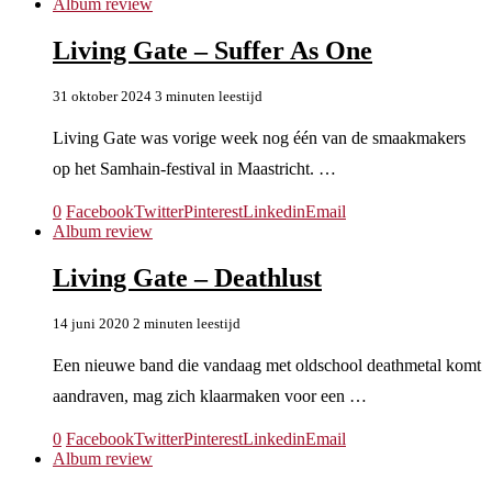
Album review
Living Gate – Suffer As One
31 oktober 2024
3 minuten leestijd
Living Gate was vorige week nog één van de smaakmakers
op het Samhain-festival in Maastricht. …
0
Facebook
Twitter
Pinterest
Linkedin
Email
Album review
Living Gate – Deathlust
14 juni 2020
2 minuten leestijd
Een nieuwe band die vandaag met oldschool deathmetal komt
aandraven, mag zich klaarmaken voor een …
0
Facebook
Twitter
Pinterest
Linkedin
Email
Album review