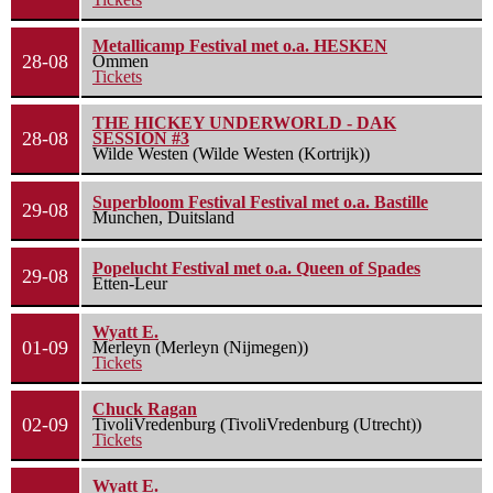
Metallicamp Festival met o.a. HESKEN
28-08
Ommen
Tickets
THE HICKEY UNDERWORLD - DAK
28-08
SESSION #3
Wilde Westen (Wilde Westen (Kortrijk))
Superbloom Festival Festival met o.a. Bastille
29-08
Munchen, Duitsland
Popelucht Festival met o.a. Queen of Spades
29-08
Etten-Leur
Wyatt E.
01-09
Merleyn (Merleyn (Nijmegen))
Tickets
Chuck Ragan
02-09
TivoliVredenburg (TivoliVredenburg (Utrecht))
Tickets
Wyatt E.