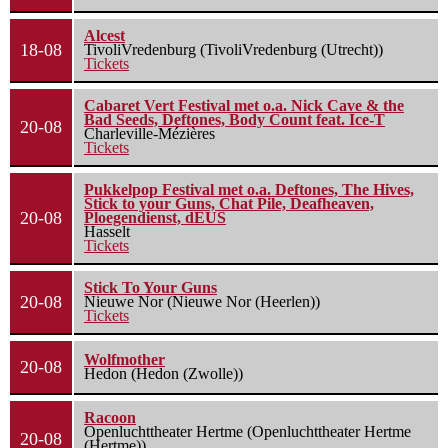
Alcest
18-08
TivoliVredenburg (TivoliVredenburg (Utrecht))
Tickets
Cabaret Vert Festival met o.a. Nick Cave & the
Bad Seeds, Deftones, Body Count feat. Ice-T
20-08
Charleville-Mézières
Tickets
Pukkelpop Festival met o.a. Deftones, The Hives,
Stick to your Guns, Chat Pile, Deafheaven,
20-08
Ploegendienst, dEUS
Hasselt
Tickets
Stick To Your Guns
20-08
Nieuwe Nor (Nieuwe Nor (Heerlen))
Tickets
Wolfmother
20-08
Hedon (Hedon (Zwolle))
Racoon
Openluchttheater Hertme (Openluchttheater Hertme
20-08
(Hertme))