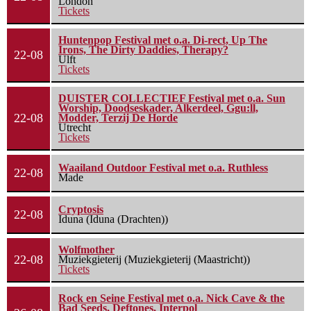
London
Tickets
Huntenpop Festival met o.a. Di-rect, Up The
Irons, The Dirty Daddies, Therapy?
22-08
Ulft
Tickets
DUISTER COLLECTIEF Festival met o.a. Sun
Worship, Doodseskader, Alkerdeel, Ggu:ll,
22-08
Modder, Terzij De Horde
Utrecht
Tickets
Waailand Outdoor Festival met o.a. Ruthless
22-08
Made
Cryptosis
22-08
Iduna (Iduna (Drachten))
Wolfmother
22-08
Muziekgieterij (Muziekgieterij (Maastricht))
Tickets
Rock en Seine Festival met o.a. Nick Cave & the
Bad Seeds, Deftones, Interpol