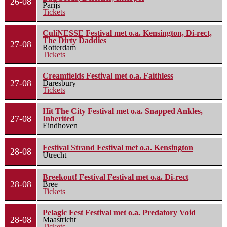
26-08
Parijs
Tickets
CuliNESSE Festival met o.a. Kensington, Di-rect,
The Dirty Daddies
27-08
Rotterdam
Tickets
Creamfields Festival met o.a. Faithless
27-08
Daresbury
Tickets
Hit The City Festival met o.a. Snapped Ankles,
27-08
Inherited
Eindhoven
Festival Strand Festival met o.a. Kensington
28-08
Utrecht
Breekout! Festival Festival met o.a. Di-rect
28-08
Bree
Tickets
Pelagic Fest Festival met o.a. Predatory Void
28-08
Maastricht
Tickets