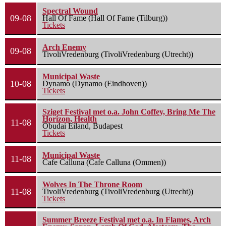
Spectral Wound
09-08
Hall Of Fame (Hall Of Fame (Tilburg))
Tickets
Arch Enemy
09-08
TivoliVredenburg (TivoliVredenburg (Utrecht))
Municipal Waste
10-08
Dynamo (Dynamo (Eindhoven))
Tickets
Sziget Festival met o.a. John Coffey, Bring Me The
Horizon, Health
11-08
Óbudai Eiland, Budapest
Tickets
Municipal Waste
11-08
Cafe Calluna (Cafe Calluna (Ommen))
Wolves In The Throne Room
11-08
TivoliVredenburg (TivoliVredenburg (Utrecht))
Tickets
Summer Breeze Festival met o.a. In Flames, Arch