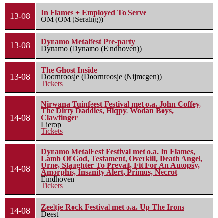
In Flames + Employed To Serve
13-08
OM (OM (Seraing))
Dynamo Metalfest Pre-party
13-08
Dynamo (Dynamo (Eindhoven))
The Ghost Inside
13-08
Doornroosje (Doornroosje (Nijmegen))
Tickets
Nirwana Tuinfeest Festival met o.a. John Coffey,
The Dirty Daddies, Hiqpy, Wodan Boys,
14-08
Clawfinger
Lierop
Tickets
Dynamo MetalFest Festival met o.a. In Flames,
Lamb Of God, Testament, Overkill, Death Angel,
Urne, Slaughter To Prevail, Fit For An Autopsy,
14-08
Amorphis, Insanity Alert, Primus, Necrot
Eindhoven
Tickets
Zeeltje Rock Festival met o.a. Up The Irons
14-08
Deest