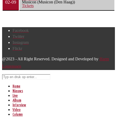
02-09
Musicon (Musicon (Den Haag))
Tickets
Facebook
Twitter
Instagram
Flickr
@2023 - All Right Reserved. Designed and Developed by
Harm
Lourenssen
Home
Nieuws
Live
Album
Interview
Video
Column