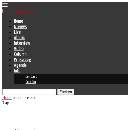
Home
Nieuws
Live
Album
Interview
Video
Column
Prijsvraag
Agenda
Info
Contact
Colofon
Zoeken
Home
»
oathbreaker
Tag:
oathbreaker