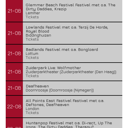
Glemmer Beach Festival Festival met o.a. The
Dirty Daddies, Krezip
21-08
Lemmer
Tickets
Lowlands Festival met o.a. Terzij De Horde,
Royal Blood
21-08
Biddinghuizen
Tickets
Badlands Festival met o.a. Bongloard
21-08
Lottum
Tickets
Zuiderpark Live: Wolfmother
21-08
Zuiderparktheater (Zuiderparktheater (Den Haag))
Tickets
Deafheaven
21-08
Doornroosje (Doornroosje (Nijmegen))
All Points East Festival Festival met o.a.
Deftones, Deafheaven
22-08
London
Tickets
Huntenpop Festival met o.a. Di-rect, Up The
Irons, The Dirty Daddies, Therapy?