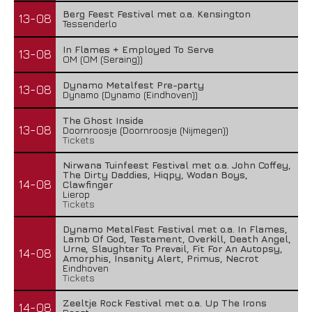
Berg Feest Festival met o.a. Kensington
13-08
Tessenderlo
In Flames + Employed To Serve
13-08
OM (OM (Seraing))
Dynamo Metalfest Pre-party
13-08
Dynamo (Dynamo (Eindhoven))
The Ghost Inside
13-08
Doornroosje (Doornroosje (Nijmegen))
Tickets
Nirwana Tuinfeest Festival met o.a. John Coffey,
The Dirty Daddies, Hiqpy, Wodan Boys,
14-08
Clawfinger
Lierop
Tickets
Dynamo MetalFest Festival met o.a. In Flames,
Lamb Of God, Testament, Overkill, Death Angel,
Urne, Slaughter To Prevail, Fit For An Autopsy,
14-08
Amorphis, Insanity Alert, Primus, Necrot
Eindhoven
Tickets
Zeeltje Rock Festival met o.a. Up The Irons
14-08