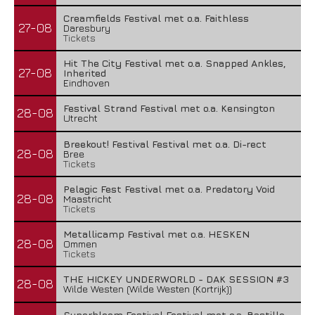
Creamfields Festival met o.a. Faithless
27-08
Daresbury
Tickets
Hit The City Festival met o.a. Snapped Ankles,
27-08
Inherited
Eindhoven
Festival Strand Festival met o.a. Kensington
28-08
Utrecht
Breekout! Festival Festival met o.a. Di-rect
28-08
Bree
Tickets
Pelagic Fest Festival met o.a. Predatory Void
28-08
Maastricht
Tickets
Metallicamp Festival met o.a. HESKEN
28-08
Ommen
Tickets
THE HICKEY UNDERWORLD - DAK SESSION #3
28-08
Wilde Westen (Wilde Westen (Kortrijk))
Superbloom Festival Festival met o.a. Bastille