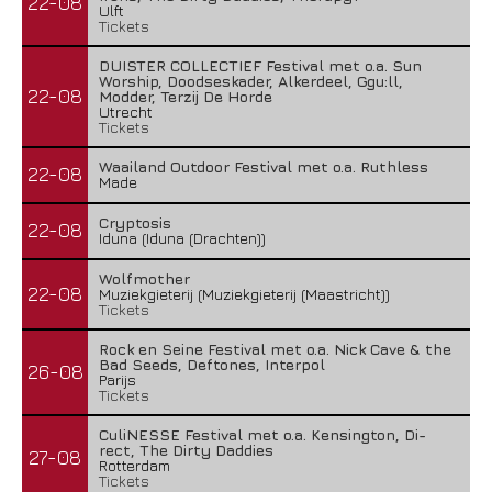
22-08
Ulft
Tickets
DUISTER COLLECTIEF Festival met o.a. Sun
Worship, Doodseskader, Alkerdeel, Ggu:ll,
22-08
Modder, Terzij De Horde
Utrecht
Tickets
Waailand Outdoor Festival met o.a. Ruthless
22-08
Made
Cryptosis
22-08
Iduna (Iduna (Drachten))
Wolfmother
22-08
Muziekgieterij (Muziekgieterij (Maastricht))
Tickets
Rock en Seine Festival met o.a. Nick Cave & the
Bad Seeds, Deftones, Interpol
26-08
Parijs
Tickets
CuliNESSE Festival met o.a. Kensington, Di-
rect, The Dirty Daddies
27-08
Rotterdam
Tickets