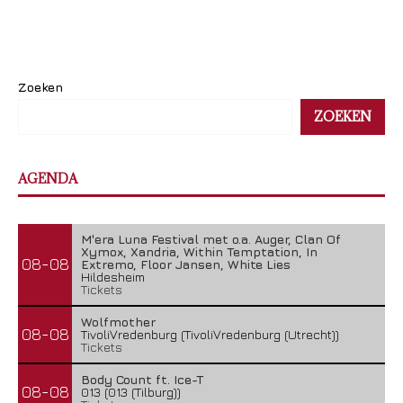
Zoeken
ZOEKEN
AGENDA
M'era Luna Festival met o.a. Auger, Clan Of
Xymox, Xandria, Within Temptation, In
08-08
Extremo, Floor Jansen, White Lies
Hildesheim
Tickets
Wolfmother
08-08
TivoliVredenburg (TivoliVredenburg (Utrecht))
Tickets
Body Count ft. Ice-T
08-08
013 (013 (Tilburg))