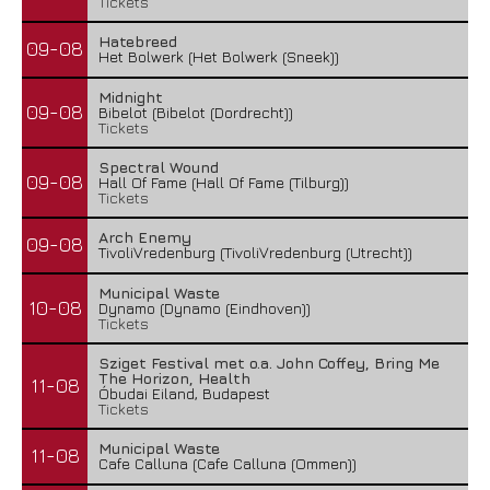
Tickets
Hatebreed
09-08
Het Bolwerk (Het Bolwerk (Sneek))
Midnight
09-08
Bibelot (Bibelot (Dordrecht))
Tickets
Spectral Wound
09-08
Hall Of Fame (Hall Of Fame (Tilburg))
Tickets
Arch Enemy
09-08
TivoliVredenburg (TivoliVredenburg (Utrecht))
Municipal Waste
10-08
Dynamo (Dynamo (Eindhoven))
Tickets
Sziget Festival met o.a. John Coffey, Bring Me
The Horizon, Health
11-08
Óbudai Eiland, Budapest
Tickets
Municipal Waste
11-08
Cafe Calluna (Cafe Calluna (Ommen))