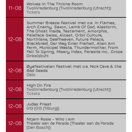
Wolves In The Throne Room
11-08
TivoliVredenburg (TivoliVredenburg (Utrecht))
Tickets
Summer Breeze Festival met o.a. In Flames,
Arch Enemy, Saxon, Lamb Of God, Alestorm,
The Ghost Inside, Testament, Amorphis,
Paleface Swiss, Alcest, Orbit Culture,
12-08
Northlane, Deafheaven, Future Palace,
Blackbraid, Der Weg Einer Freiheit, Alien Ant
Farm, Municipal Waste, Thundermother, From
Fall To Spring, Misery Index, Parasite inc., Groza
Dinkelsbühl
Øyafestivalen Festival met o.a. Nick Cave & the
12-08
Bad Seeds
Oslo
High On Fire
12-08
TivoliVredenburg (TivoliVredenburg (Utrecht))
Tickets
Judas Priest
12-08
013 (013 (Tilburg))
Ntjam Rosie - Who I Am
12-08
Theater aan de Parade (Theater aan de Parade
(Den Bosch))