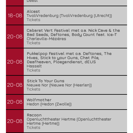
Deest
Alcest
18-08
TivoliVredenburg (TivoliVredenburg (Utrecht))
Tickets
Cabaret Vert Festival met o.a. Nick Cave & the
Bad Seeds, Deftones, Body Count feat. Ice-T
20-08
Charleville-Mézières
Tickets
Pukkelpop Festival met o.a. Deftones, The
Hives, Stick to your Guns, Chat Pile,
20-08
Deafheaven, Ploegendienst, dEUS
Hasselt
Tickets
Stick To Your Guns
20-08
Nieuwe Nor (Nieuwe Nor (Heerlen))
Tickets
Wolfmother
20-08
Hedon (Hedon (Zwolle))
Racoon
Openluchttheater Hertme (Openluchttheater
20-08
Hertme (Hertme))
Tickets