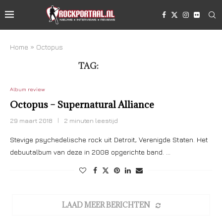
Home
»
Octopus
TAG:
OCTOPUS
Album review
Octopus – Supernatural Alliance
29 maart 2018
2 minuten leestijd
Stevige psychedelische rock uit Detroit, Verenigde Staten. Het
debuutalbum van deze in 2008 opgerichte band. …
LAAD MEER BERICHTEN