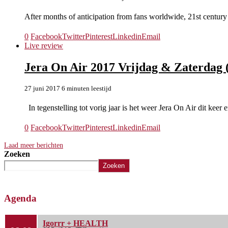
After months of anticipation from fans worldwide, 21st centur
0
Facebook
Twitter
Pinterest
Linkedin
Email
Live review
Jera On Air 2017 Vrijdag & Zaterdag (
27 juni 2017
6 minuten leestijd
In tegenstelling tot vorig jaar is het weer Jera On Air dit keer
0
Facebook
Twitter
Pinterest
Linkedin
Email
Laad meer berichten
Zoeken
Zoeken
Agenda
Igorrr + HEALTH