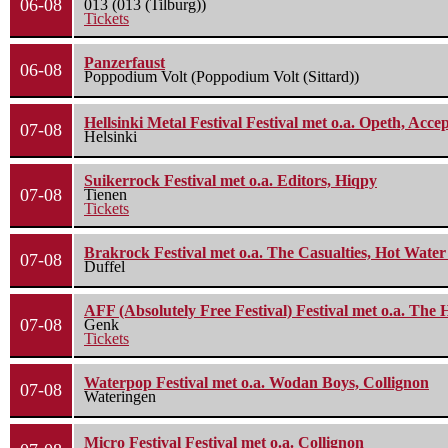
06-08
013 (013 (Tilburg))
Tickets
Panzerfaust
06-08
Poppodium Volt (Poppodium Volt (Sittard))
Hellsinki Metal Festival Festival met o.a. Opeth, Ac
07-08
Helsinki
Suikerrock Festival met o.a. Editors, Hiqpy
07-08
Tienen
Tickets
Brakrock Festival met o.a. The Casualties, Hot Wate
07-08
Duffel
AFF (Absolutely Free Festival) Festival met o.a. Th
07-08
Genk
Tickets
Waterpop Festival met o.a. Wodan Boys, Collignon
07-08
Wateringen
Micro Festival Festival met o.a. Collignon