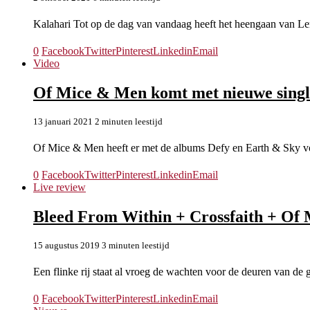
Kalahari Tot op de dag van vandaag heeft het heengaan van L
0
Facebook
Twitter
Pinterest
Linkedin
Email
Video
Of Mice & Men komt met nieuwe singl
13 januari 2021
2 minuten leestijd
Of Mice & Men heeft er met de albums Defy en Earth & Sky 
0
Facebook
Twitter
Pinterest
Linkedin
Email
Live review
Bleed From Within + Crossfaith + Of
15 augustus 2019
3 minuten leestijd
Een flinke rij staat al vroeg de wachten voor de deuren van de 
0
Facebook
Twitter
Pinterest
Linkedin
Email