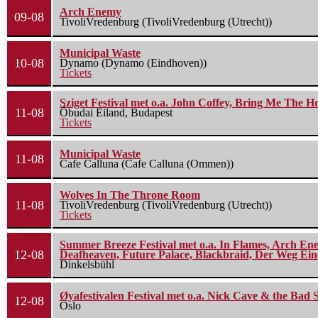
Arch Enemy
09-08
TivoliVredenburg (TivoliVredenburg (Utrecht))
Municipal Waste
10-08
Dynamo (Dynamo (Eindhoven))
Tickets
Sziget Festival met o.a. John Coffey, Bring Me The H
11-08
Óbudai Eiland, Budapest
Tickets
Municipal Waste
11-08
Cafe Calluna (Cafe Calluna (Ommen))
Wolves In The Throne Room
11-08
TivoliVredenburg (TivoliVredenburg (Utrecht))
Tickets
Summer Breeze Festival met o.a. In Flames, Arch Ene
12-08
Deafheaven, Future Palace, Blackbraid, Der Weg Eine
Dinkelsbühl
Øyafestivalen Festival met o.a. Nick Cave & the Bad 
12-08
Oslo