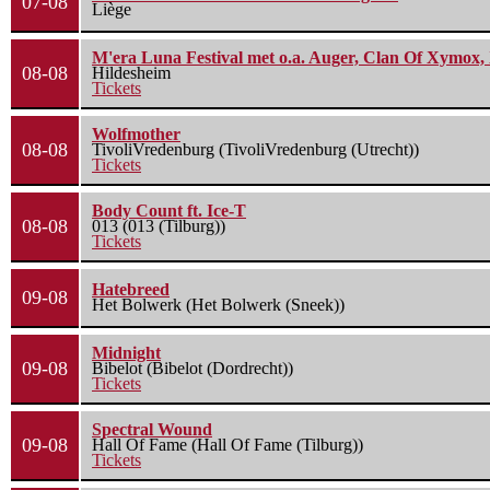
07-08
Liège
M'era Luna Festival met o.a. Auger, Clan Of Xymox, 
08-08
Hildesheim
Tickets
Wolfmother
08-08
TivoliVredenburg (TivoliVredenburg (Utrecht))
Tickets
Body Count ft. Ice-T
08-08
013 (013 (Tilburg))
Tickets
Hatebreed
09-08
Het Bolwerk (Het Bolwerk (Sneek))
Midnight
09-08
Bibelot (Bibelot (Dordrecht))
Tickets
Spectral Wound
09-08
Hall Of Fame (Hall Of Fame (Tilburg))
Tickets