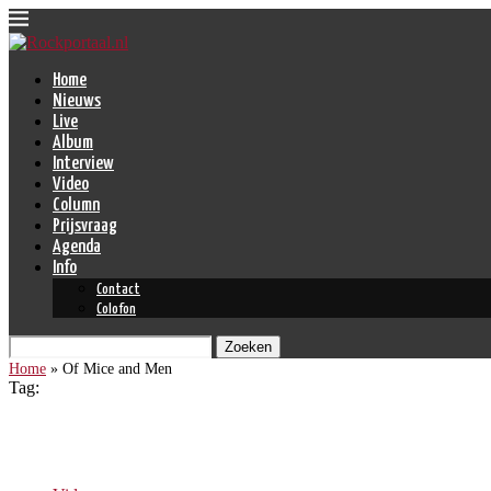
Home
Nieuws
Live
Album
Interview
Video
Column
Prijsvraag
Agenda
Info
Contact
Colofon
Zoeken
Home
»
Of Mice and Men
Tag:
Of Mice and Men