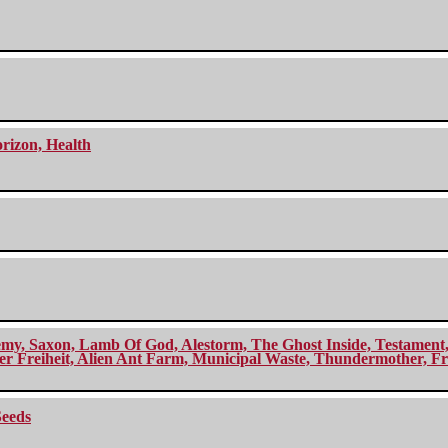
orizon, Health
my, Saxon, Lamb Of God, Alestorm, The Ghost Inside, Testament, A
r Freiheit, Alien Ant Farm, Municipal Waste, Thundermother, Fro
Seeds