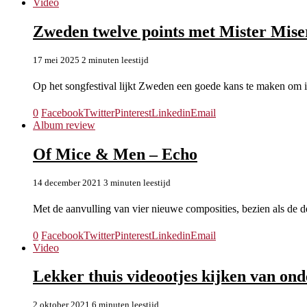
Video
Zweden twelve points met Mister Mise
17 mei 2025
2 minuten leestijd
Op het songfestival lijkt Zweden een goede kans te maken om 
0
Facebook
Twitter
Pinterest
Linkedin
Email
Album review
Of Mice & Men – Echo
14 december 2021
3 minuten leestijd
Met de aanvulling van vier nieuwe composities, bezien als de 
0
Facebook
Twitter
Pinterest
Linkedin
Email
Video
Lekker thuis videootjes kijken van o
2 oktober 2021
6 minuten leestijd