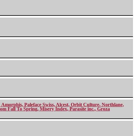
morphis, Paleface Swiss, Alcest, Orbit Culture, Northlane,
m Fall To Spring, Misery Index, Parasite inc., Groza