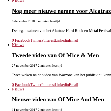
Nieuws
Nog meer nieuwe namen voor Alcatraz
6 december 2018
0 minuten leestijd
De organisatoren van het Alcatraz Hard Rock en Metal Festival 
0
Facebook
Twitter
Pinterest
Linkedin
Email
Nieuws
Tweede video van Of Mice & Men
27 november 2017
2 minuten leestijd
Twee weken na de video van Warzone kan het publiek nu ken
0
Facebook
Twitter
Pinterest
Linkedin
Email
Nieuws
Nieuwe video van Of Mice And Men
11 november 2017
2 minuten leestijd