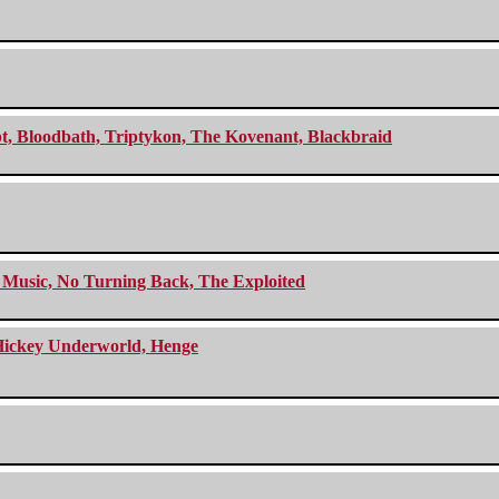
cept, Bloodbath, Triptykon, The Kovenant, Blackbraid
r Music, No Turning Back, The Exploited
e Hickey Underworld, Henge