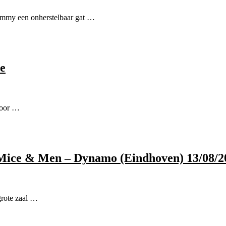
emmy een onherstelbaar gat …
e
voor …
 Mice & Men – Dynamo (Eindhoven) 13/08/2
grote zaal …