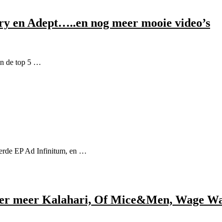
ry en Adept…..en nog meer mooie video’s
in de top 5 …
derde EP Ad Infinitum, en …
nder meer Kalahari, Of Mice&Men, Wage War