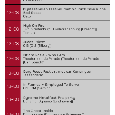
Øyafestivalen Festival met o.a. Nick Cave & the
12-08
Bad Seeds
Oslo
High On Fire
12-08
TivoliVredenburg (TivoliVredenburg (Utrecht))
Tickets
Judas Priest
12-08
013 (013 (Tilburg))
Ntjam Rosie - Who I Am
12-08
Theater aan de Parade (Theater aan de Parade
(Den Bosch))
Berg Feest Festival met o.a. Kensington
13-08
Tessenderlo
In Flames + Employed To Serve
13-08
OM (OM (Seraing))
Dynamo Metalfest Pre-party
13-08
Dynamo (Dynamo (Eindhoven))
The Ghost Inside
13-08
Doornroosje (Doornroosje (Nijmegen))