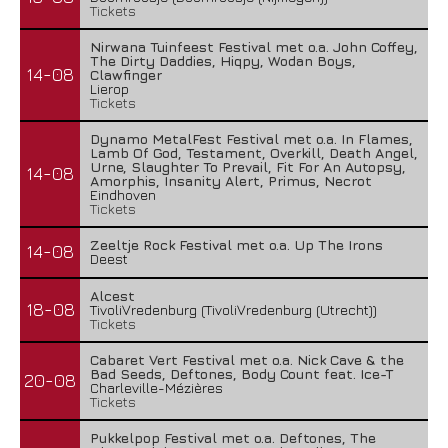
Tickets
Nirwana Tuinfeest Festival met o.a. John Coffey,
The Dirty Daddies, Hiqpy, Wodan Boys,
14-08
Clawfinger
Lierop
Tickets
Dynamo MetalFest Festival met o.a. In Flames,
Lamb Of God, Testament, Overkill, Death Angel,
Urne, Slaughter To Prevail, Fit For An Autopsy,
14-08
Amorphis, Insanity Alert, Primus, Necrot
Eindhoven
Tickets
Zeeltje Rock Festival met o.a. Up The Irons
14-08
Deest
Alcest
18-08
TivoliVredenburg (TivoliVredenburg (Utrecht))
Tickets
Cabaret Vert Festival met o.a. Nick Cave & the
Bad Seeds, Deftones, Body Count feat. Ice-T
20-08
Charleville-Mézières
Tickets
Pukkelpop Festival met o.a. Deftones, The