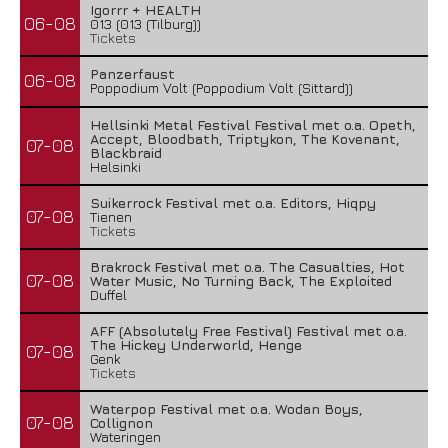
Igorrr + HEALTH
06-08
013 (013 (Tilburg))
Tickets
Panzerfaust
06-08
Poppodium Volt (Poppodium Volt (Sittard))
Hellsinki Metal Festival Festival met o.a. Opeth,
Accept, Bloodbath, Triptykon, The Kovenant,
07-08
Blackbraid
Helsinki
Suikerrock Festival met o.a. Editors, Hiqpy
07-08
Tienen
Tickets
Brakrock Festival met o.a. The Casualties, Hot
07-08
Water Music, No Turning Back, The Exploited
Duffel
AFF (Absolutely Free Festival) Festival met o.a.
The Hickey Underworld, Henge
07-08
Genk
Tickets
Waterpop Festival met o.a. Wodan Boys,
07-08
Collignon
Wateringen