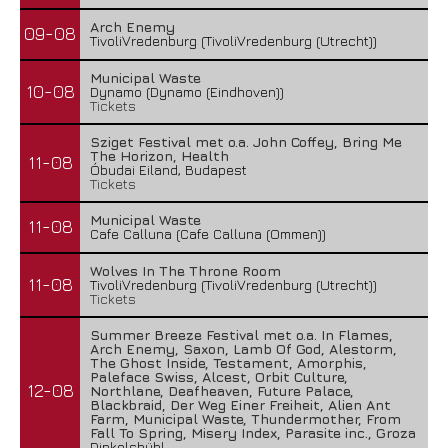
Arch Enemy
09-08
TivoliVredenburg (TivoliVredenburg (Utrecht))
Municipal Waste
10-08
Dynamo (Dynamo (Eindhoven))
Tickets
Sziget Festival met o.a. John Coffey, Bring Me
The Horizon, Health
11-08
Óbudai Eiland, Budapest
Tickets
Municipal Waste
11-08
Cafe Calluna (Cafe Calluna (Ommen))
Wolves In The Throne Room
11-08
TivoliVredenburg (TivoliVredenburg (Utrecht))
Tickets
Summer Breeze Festival met o.a. In Flames,
Arch Enemy, Saxon, Lamb Of God, Alestorm,
The Ghost Inside, Testament, Amorphis,
Paleface Swiss, Alcest, Orbit Culture,
12-08
Northlane, Deafheaven, Future Palace,
Blackbraid, Der Weg Einer Freiheit, Alien Ant
Farm, Municipal Waste, Thundermother, From
Fall To Spring, Misery Index, Parasite inc., Groza
Dinkelsbühl