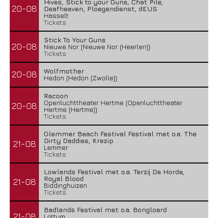
Hives, Stick to your Guns, Chat Pile,
20-08
Deafheaven, Ploegendienst, dEUS
Hasselt
Tickets
Stick To Your Guns
20-08
Nieuwe Nor (Nieuwe Nor (Heerlen))
Tickets
Wolfmother
20-08
Hedon (Hedon (Zwolle))
Racoon
Openluchttheater Hertme (Openluchttheater
20-08
Hertme (Hertme))
Tickets
Glemmer Beach Festival Festival met o.a. The
Dirty Daddies, Krezip
21-08
Lemmer
Tickets
Lowlands Festival met o.a. Terzij De Horde,
Royal Blood
21-08
Biddinghuizen
Tickets
Badlands Festival met o.a. Bongloard
21-08
Lottum