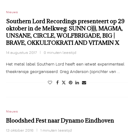
Nieuws
Southern Lord Recordings presenteert op 29
oktober in de Melkweg: SUNN O))), MAGMA,
UNSANE, CIRCLE, WOLFBRIGADE, BIG |
BRAVE, OKKULTOKRATI AND VITAMIN X
14 augustus 2017
0 minuten leestijd
Het metal label Southern Lord heeft een ietwat experimenteel
theekransje georganiseerd. Greg Anderson (oprichter van …
Nieuws
Bloodshed Fest naar Dynamo Eindhoven
13 oktober 2016
1 minuten leestijd