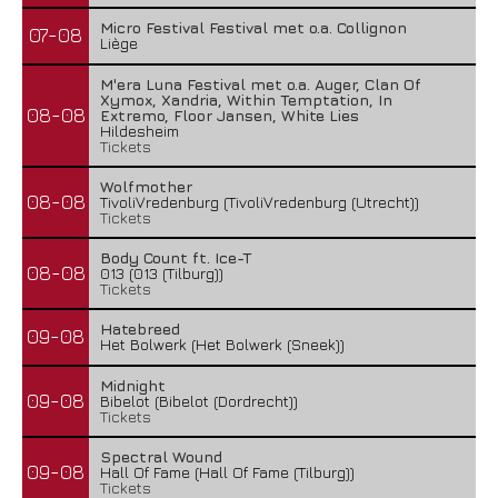
Micro Festival Festival met o.a. Collignon
07-08
Liège
M'era Luna Festival met o.a. Auger, Clan Of
Xymox, Xandria, Within Temptation, In
08-08
Extremo, Floor Jansen, White Lies
Hildesheim
Tickets
Wolfmother
08-08
TivoliVredenburg (TivoliVredenburg (Utrecht))
Tickets
Body Count ft. Ice-T
08-08
013 (013 (Tilburg))
Tickets
Hatebreed
09-08
Het Bolwerk (Het Bolwerk (Sneek))
Midnight
09-08
Bibelot (Bibelot (Dordrecht))
Tickets
Spectral Wound
09-08
Hall Of Fame (Hall Of Fame (Tilburg))
Tickets