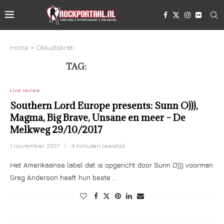
Home
»
Okkultokrati
TAG:
OKKULTOKRATI
Live review
Southern Lord Europe presents: Sunn O))),
Magma, Big Brave, Unsane en meer – De
Melkweg 29/10/2017
1 november 2017
4 minuten leestijd
Het Amerikaanse label dat is opgericht door Sunn O))) voorman
Greg Anderson heeft hun beste …