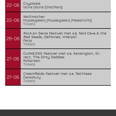
Cryptosis
22-08
Iduna (Iduna (Drachten))
Wolfmother
22-08
Muziekgieterij (Muziekgieterij (Maastricht))
Tickets
Rock en Seine Festival met o.a. Nick Cave & the
Bad Seeds, Deftones, Interpol
26-08
Parijs
Tickets
CuliNESSE Festival met o.a. Kensington, Di-
rect, The Dirty Daddies
27-08
Rotterdam
Tickets
Creamfields Festival met o.a. Faithless
27-08
Daresbury
Tickets