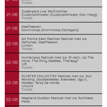
Tickets
Zuiderpark Live: Wolfmother
21-08
Zuiderparktheater (Zuiderparktheater (Den Haag))
Tickets
Deafheaven
21-08
Doornroosje (Doornroosje (Nijmegen))
All Points East Festival Festival met o.a.
Deftones, Deafheaven
22-08
London
Tickets
Huntenpop Festival met o.a. Di-rect, Up The
Irons, The Dirty Daddies, Therapy?
22-08
Ulft
Tickets
DUISTER COLLECTIEF Festival met o.a. Sun
Worship, Doodseskader, Alkerdeel, Ggu:ll,
22-08
Modder, Terzij De Horde
Utrecht
Tickets
Waailand Outdoor Festival met o.a. Ruthless
22-08
Made