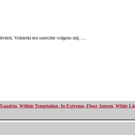
viteit. Volstrekt ten onrechte volgens mij. …
Xandria, Within Temptation, In Extremo, Floor Jansen, White Li