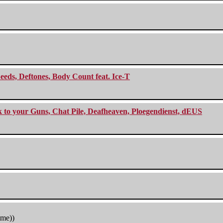
eeds, Deftones, Body Count feat. Ice-T
ck to your Guns, Chat Pile, Deafheaven, Ploegendienst, dEUS
tme))