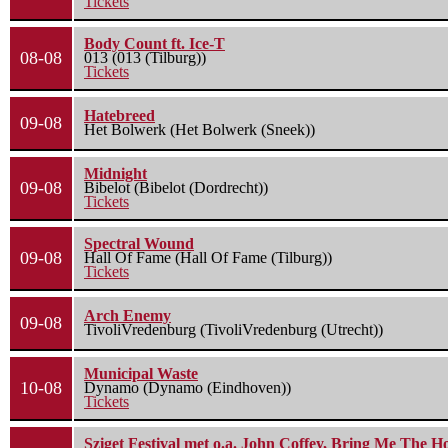
Tickets
Body Count ft. Ice-T
08-08
013 (013 (Tilburg))
Tickets
Hatebreed
09-08
Het Bolwerk (Het Bolwerk (Sneek))
Midnight
09-08
Bibelot (Bibelot (Dordrecht))
Tickets
Spectral Wound
09-08
Hall Of Fame (Hall Of Fame (Tilburg))
Tickets
Arch Enemy
09-08
TivoliVredenburg (TivoliVredenburg (Utrecht))
Municipal Waste
10-08
Dynamo (Dynamo (Eindhoven))
Tickets
Sziget Festival met o.a. John Coffey, Bring Me The H