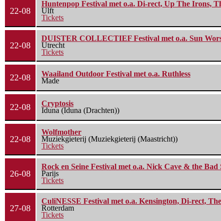
Huntenpop Festival met o.a. Di-rect, Up The Irons, 
22-08
Ulft
Tickets
DUISTER COLLECTIEF Festival met o.a. Sun Worship
22-08
Utrecht
Tickets
Waailand Outdoor Festival met o.a. Ruthless
22-08
Made
Cryptosis
22-08
Iduna (Iduna (Drachten))
Wolfmother
22-08
Muziekgieterij (Muziekgieterij (Maastricht))
Tickets
Rock en Seine Festival met o.a. Nick Cave & the Bad 
26-08
Parijs
Tickets
CuliNESSE Festival met o.a. Kensington, Di-rect, Th
27-08
Rotterdam
Tickets