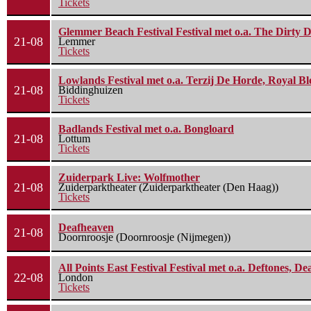
Tickets
Glemmer Beach Festival Festival met o.a. The Dirty D
21-08
Lemmer
Tickets
Lowlands Festival met o.a. Terzij De Horde, Royal B
21-08
Biddinghuizen
Tickets
Badlands Festival met o.a. Bongloard
21-08
Lottum
Tickets
Zuiderpark Live: Wolfmother
21-08
Zuiderparktheater (Zuiderparktheater (Den Haag))
Tickets
Deafheaven
21-08
Doornroosje (Doornroosje (Nijmegen))
All Points East Festival Festival met o.a. Deftones, D
22-08
London
Tickets