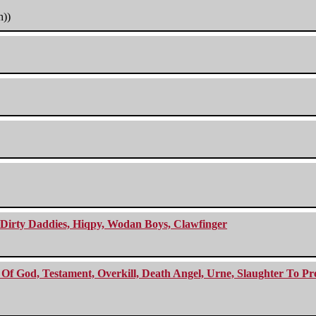
h))
e Dirty Daddies, Hiqpy, Wodan Boys, Clawfinger
f God, Testament, Overkill, Death Angel, Urne, Slaughter To Prev