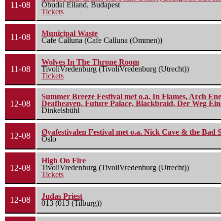
11-08
Óbudai Eiland, Budapest
Tickets
Municipal Waste
11-08
Cafe Calluna (Cafe Calluna (Ommen))
Wolves In The Throne Room
11-08
TivoliVredenburg (TivoliVredenburg (Utrecht))
Tickets
Summer Breeze Festival met o.a. In Flames, Arch Ene
12-08
Deafheaven, Future Palace, Blackbraid, Der Weg Eine
Dinkelsbühl
Øyafestivalen Festival met o.a. Nick Cave & the Bad 
12-08
Oslo
High On Fire
12-08
TivoliVredenburg (TivoliVredenburg (Utrecht))
Tickets
Judas Priest
12-08
013 (013 (Tilburg))