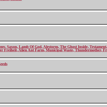
my, Saxon, Lamb Of God, Alestorm, The Ghost Inside, Testament, A
r Freiheit, Alien Ant Farm, Municipal Waste, Thundermother, Fro
Seeds