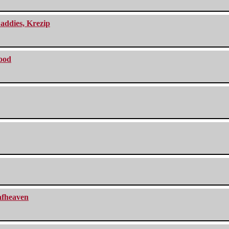
addies, Krezip
lood
eafheaven