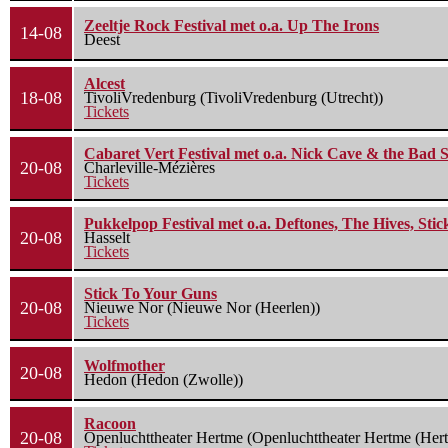
Zeeltje Rock Festival met o.a. Up The Irons
14-08
Deest
Alcest
18-08
TivoliVredenburg (TivoliVredenburg (Utrecht))
Tickets
Cabaret Vert Festival met o.a. Nick Cave & the Bad S
20-08
Charleville-Mézières
Tickets
Pukkelpop Festival met o.a. Deftones, The Hives, Sti
20-08
Hasselt
Tickets
Stick To Your Guns
20-08
Nieuwe Nor (Nieuwe Nor (Heerlen))
Tickets
Wolfmother
20-08
Hedon (Hedon (Zwolle))
Racoon
20-08
Openluchttheater Hertme (Openluchttheater Hertme (Her