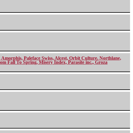
morphis, Paleface Swiss, Alcest, Orbit Culture, Northlane,
m Fall To Spring, Misery Index, Parasite inc., Groza