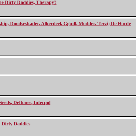
The Dirty Daddies, Therapy?
, Doodseskader, Alkerdeel, Ggu:ll, Modder, Terzij De Horde
Seeds, Deftones, Interpol
e Dirty Daddies