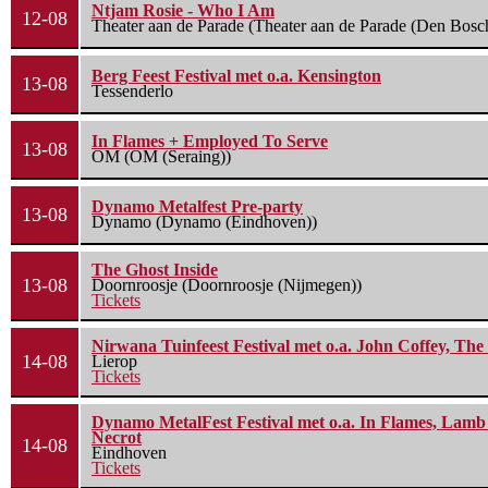
Ntjam Rosie - Who I Am
12-08
Theater aan de Parade (Theater aan de Parade (Den Bosc
Berg Feest Festival met o.a. Kensington
13-08
Tessenderlo
In Flames + Employed To Serve
13-08
OM (OM (Seraing))
Dynamo Metalfest Pre-party
13-08
Dynamo (Dynamo (Eindhoven))
The Ghost Inside
13-08
Doornroosje (Doornroosje (Nijmegen))
Tickets
Nirwana Tuinfeest Festival met o.a. John Coffey, Th
14-08
Lierop
Tickets
Dynamo MetalFest Festival met o.a. In Flames, Lamb O
Necrot
14-08
Eindhoven
Tickets