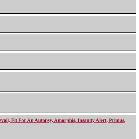
ail, Fit For An Autopsy, Amorphis, Insanity Alert, Primus,