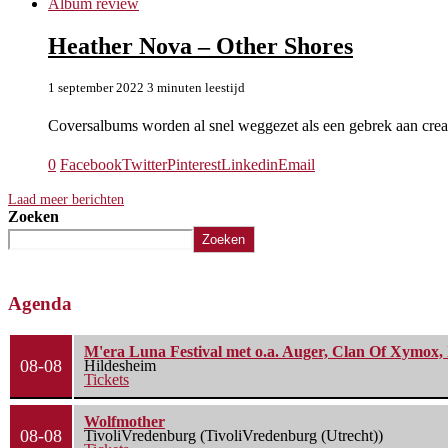
Album review
Heather Nova – Other Shores
1 september 2022
3 minuten leestijd
Coversalbums worden al snel weggezet als een gebrek aan creati
0
Facebook
Twitter
Pinterest
Linkedin
Email
Laad meer berichten
Zoeken
Zoeken
Agenda
M'era Luna Festival met o.a. Auger, Clan Of Xymox, 
08-08
Hildesheim
Tickets
Wolfmother
08-08
TivoliVredenburg (TivoliVredenburg (Utrecht))