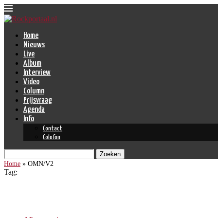
Home
Nieuws
Live
Album
Interview
Video
Column
Prijsvraag
Agenda
Info
Contact
Colofon
Zoeken
Home
»
OMN/V2
Tag:
OMN/V2