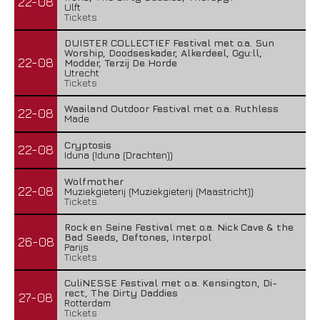
22-08
Ulft
Tickets
DUISTER COLLECTIEF Festival met o.a. Sun
Worship, Doodseskader, Alkerdeel, Ggu:ll,
22-08
Modder, Terzij De Horde
Utrecht
Tickets
Waailand Outdoor Festival met o.a. Ruthless
22-08
Made
Cryptosis
22-08
Iduna (Iduna (Drachten))
Wolfmother
22-08
Muziekgieterij (Muziekgieterij (Maastricht))
Tickets
Rock en Seine Festival met o.a. Nick Cave & the
Bad Seeds, Deftones, Interpol
26-08
Parijs
Tickets
CuliNESSE Festival met o.a. Kensington, Di-
rect, The Dirty Daddies
27-08
Rotterdam
Tickets