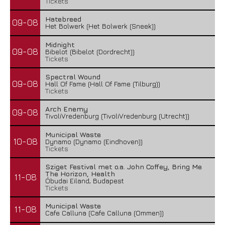
Tickets
Hatebreed
09-08
Het Bolwerk (Het Bolwerk (Sneek))
Midnight
09-08
Bibelot (Bibelot (Dordrecht))
Tickets
Spectral Wound
09-08
Hall Of Fame (Hall Of Fame (Tilburg))
Tickets
Arch Enemy
09-08
TivoliVredenburg (TivoliVredenburg (Utrecht))
Municipal Waste
10-08
Dynamo (Dynamo (Eindhoven))
Tickets
Sziget Festival met o.a. John Coffey, Bring Me
The Horizon, Health
11-08
Óbudai Eiland, Budapest
Tickets
Municipal Waste
11-08
Cafe Calluna (Cafe Calluna (Ommen))