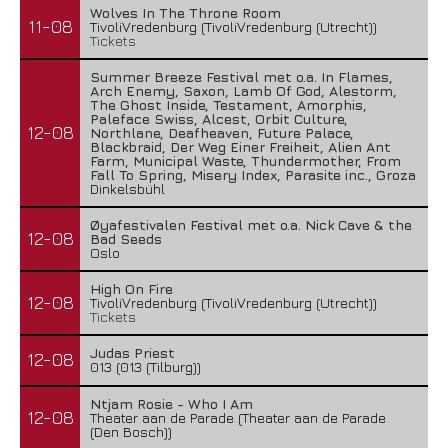
Wolves In The Throne Room
11-08
TivoliVredenburg (TivoliVredenburg (Utrecht))
Tickets
Summer Breeze Festival met o.a. In Flames,
Arch Enemy, Saxon, Lamb Of God, Alestorm,
The Ghost Inside, Testament, Amorphis,
Paleface Swiss, Alcest, Orbit Culture,
12-08
Northlane, Deafheaven, Future Palace,
Blackbraid, Der Weg Einer Freiheit, Alien Ant
Farm, Municipal Waste, Thundermother, From
Fall To Spring, Misery Index, Parasite inc., Groza
Dinkelsbühl
Øyafestivalen Festival met o.a. Nick Cave & the
12-08
Bad Seeds
Oslo
High On Fire
12-08
TivoliVredenburg (TivoliVredenburg (Utrecht))
Tickets
Judas Priest
12-08
013 (013 (Tilburg))
Ntjam Rosie - Who I Am
12-08
Theater aan de Parade (Theater aan de Parade
(Den Bosch))