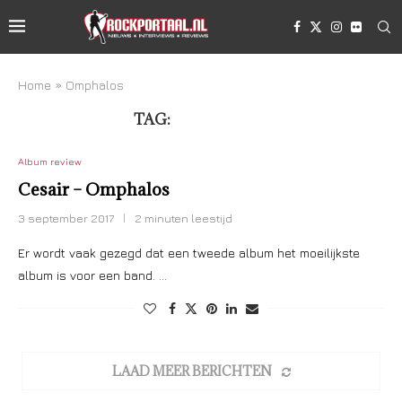
Home
»
Omphalos
TAG:
OMPHALOS
Album review
Cesair – Omphalos
3 september 2017
2 minuten leestijd
Er wordt vaak gezegd dat een tweede album het moeilijkste
album is voor een band. …
LAAD MEER BERICHTEN