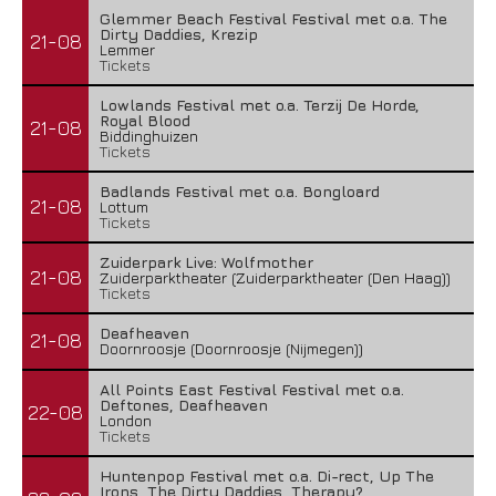
Glemmer Beach Festival Festival met o.a. The
Dirty Daddies, Krezip
21-08
Lemmer
Tickets
Lowlands Festival met o.a. Terzij De Horde,
Royal Blood
21-08
Biddinghuizen
Tickets
Badlands Festival met o.a. Bongloard
21-08
Lottum
Tickets
Zuiderpark Live: Wolfmother
21-08
Zuiderparktheater (Zuiderparktheater (Den Haag))
Tickets
Deafheaven
21-08
Doornroosje (Doornroosje (Nijmegen))
All Points East Festival Festival met o.a.
Deftones, Deafheaven
22-08
London
Tickets
Huntenpop Festival met o.a. Di-rect, Up The
Irons, The Dirty Daddies, Therapy?