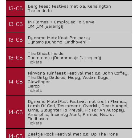
Berg Feest Festival met o.a. Kensington
13-08
Tessenderlo
In Flames + Employed To Serve
13-08
OM (OM (Seraing))
Dynamo Metalfest Pre-party
13-08
Dynamo (Dynamo (Eindhoven))
The Ghost Inside
13-08
Doornroosje (Doornroosje (Nijmegen))
Tickets
Nirwana Tuinfeest Festival met o.a. John Coffey,
The Dirty Daddies, Hiqpy, Wodan Boys,
14-08
Clawfinger
Lierop
Tickets
Dynamo MetalFest Festival met o.a. In Flames,
Lamb Of God, Testament, Overkill, Death Angel,
Urne, Slaughter To Prevail, Fit For An Autopsy,
14-08
Amorphis, Insanity Alert, Primus, Necrot
Eindhoven
Tickets
Zeeltje Rock Festival met o.a. Up The Irons
14-08