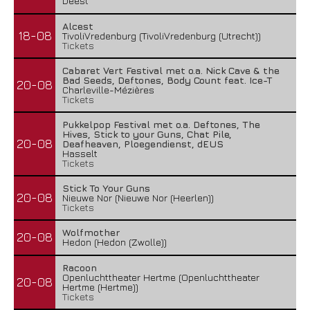
Deest
Alcest
18-08
TivoliVredenburg (TivoliVredenburg (Utrecht))
Tickets
Cabaret Vert Festival met o.a. Nick Cave & the
Bad Seeds, Deftones, Body Count feat. Ice-T
20-08
Charleville-Mézières
Tickets
Pukkelpop Festival met o.a. Deftones, The
Hives, Stick to your Guns, Chat Pile,
20-08
Deafheaven, Ploegendienst, dEUS
Hasselt
Tickets
Stick To Your Guns
20-08
Nieuwe Nor (Nieuwe Nor (Heerlen))
Tickets
Wolfmother
20-08
Hedon (Hedon (Zwolle))
Racoon
Openluchttheater Hertme (Openluchttheater
20-08
Hertme (Hertme))
Tickets