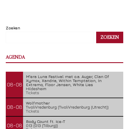
Zoeken
ZOEKEN
AGENDA
M'era Luna Festival met o.a. Auger, Clan Of
Xymox, Xandria, Within Temptation, In
08-08
Extremo, Floor Jansen, White Lies
Hildesheim
Tickets
Wolfmother
08-08
TivoliVredenburg (TivoliVredenburg (Utrecht))
Tickets
Body Count ft. Ice-T
08-08
013 (013 (Tilburg))