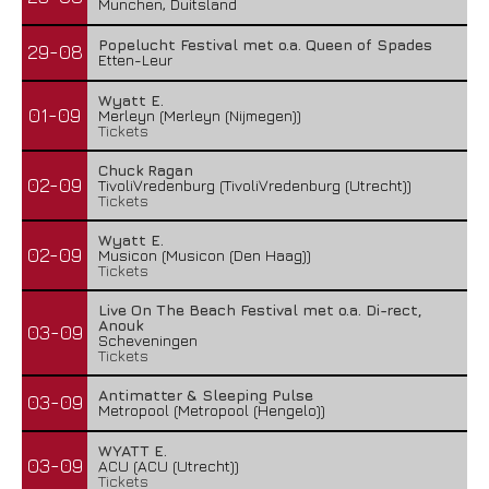
Munchen, Duitsland
Popelucht Festival met o.a. Queen of Spades
29-08
Etten-Leur
Wyatt E.
01-09
Merleyn (Merleyn (Nijmegen))
Tickets
Chuck Ragan
02-09
TivoliVredenburg (TivoliVredenburg (Utrecht))
Tickets
Wyatt E.
02-09
Musicon (Musicon (Den Haag))
Tickets
Live On The Beach Festival met o.a. Di-rect,
Anouk
03-09
Scheveningen
Tickets
Antimatter & Sleeping Pulse
03-09
Metropool (Metropool (Hengelo))
WYATT E.
03-09
ACU (ACU (Utrecht))
Tickets