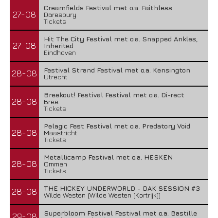
Creamfields Festival met o.a. Faithless
27-08
Daresbury
Tickets
Hit The City Festival met o.a. Snapped Ankles,
27-08
Inherited
Eindhoven
Festival Strand Festival met o.a. Kensington
28-08
Utrecht
Breekout! Festival Festival met o.a. Di-rect
28-08
Bree
Tickets
Pelagic Fest Festival met o.a. Predatory Void
28-08
Maastricht
Tickets
Metallicamp Festival met o.a. HESKEN
28-08
Ommen
Tickets
THE HICKEY UNDERWORLD - DAK SESSION #3
28-08
Wilde Westen (Wilde Westen (Kortrijk))
Superbloom Festival Festival met o.a. Bastille
29-08