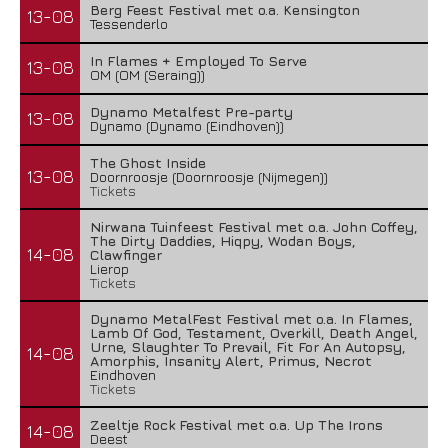
Berg Feest Festival met o.a. Kensington
13-08
Tessenderlo
In Flames + Employed To Serve
13-08
OM (OM (Seraing))
Dynamo Metalfest Pre-party
13-08
Dynamo (Dynamo (Eindhoven))
The Ghost Inside
13-08
Doornroosje (Doornroosje (Nijmegen))
Tickets
Nirwana Tuinfeest Festival met o.a. John Coffey,
The Dirty Daddies, Hiqpy, Wodan Boys,
14-08
Clawfinger
Lierop
Tickets
Dynamo MetalFest Festival met o.a. In Flames,
Lamb Of God, Testament, Overkill, Death Angel,
Urne, Slaughter To Prevail, Fit For An Autopsy,
14-08
Amorphis, Insanity Alert, Primus, Necrot
Eindhoven
Tickets
Zeeltje Rock Festival met o.a. Up The Irons
14-08
Deest