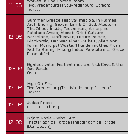
Wolves In The Throne Room
11-08
TivoliVredenburg (TivoliVredenburg (Utrecht))
Tickets
Summer Breeze Festival met o.a. In Flames,
Arch Enemy, Saxon, Lamb Of God, Alestorm,
The Ghost Inside, Testament, Amorphis,
Paleface Swiss, Alcest, Orbit Culture,
12-08
Northlane, Deafheaven, Future Palace,
Blackbraid, Der Weg Einer Freiheit, Alien Ant
Farm, Municipal Waste, Thundermother, From
Fall To Spring, Misery Index, Parasite inc., Groza
Dinkelsbühl
Øyafestivalen Festival met o.a. Nick Cave & the
12-08
Bad Seeds
Oslo
High On Fire
12-08
TivoliVredenburg (TivoliVredenburg (Utrecht))
Tickets
Judas Priest
12-08
013 (013 (Tilburg))
Ntjam Rosie - Who I Am
12-08
Theater aan de Parade (Theater aan de Parade
(Den Bosch))