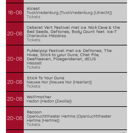
Alcest
18-08
TivoliVredenburg (TivoliVredenburg (Utrecht))
Tickets
Cabaret Vert Festival met o.a. Nick Cave & the
Bad Seeds, Deftones, Body Count feat. Ice-T
20-08
Charleville-Mézières
Tickets
Pukkelpop Festival met o.a. Deftones, The
Hives, Stick to your Guns, Chat Pile,
20-08
Deafheaven, Ploegendienst, dEUS
Hasselt
Tickets
Stick To Your Guns
20-08
Nieuwe Nor (Nieuwe Nor (Heerlen))
Tickets
Wolfmother
20-08
Hedon (Hedon (Zwolle))
Racoon
Openluchttheater Hertme (Openluchttheater
20-08
Hertme (Hertme))
Tickets