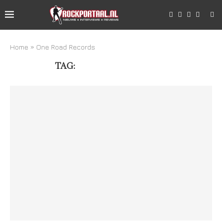
Home
»
One Road Records
TAG:
ONE ROAD RECORDS