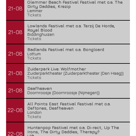
Glemmer Beach Festival Festival met o.a. The
Dirty Daddies, Krezip
21-08
Lemmer
Tickets
Lowlands Festival met o.a. Terzij De Horde,
Royal Blood
21-08
Biddinghuizen
Tickets
Badlands Festival met o.a. Bongloard
21-08
Lottum
Tickets
Zuiderpark Live: Wolfmother
21-08
Zuiderparktheater (Zuiderparktheater (Den Haag))
Tickets
Deafheaven
21-08
Doornroosje (Doornroosje (Nijmegen))
All Points East Festival Festival met o.a.
Deftones, Deafheaven
22-08
London
Tickets
Huntenpop Festival met o.a. Di-rect, Up The
Irons, The Dirty Daddies, Therapy?
22-08
Ulft