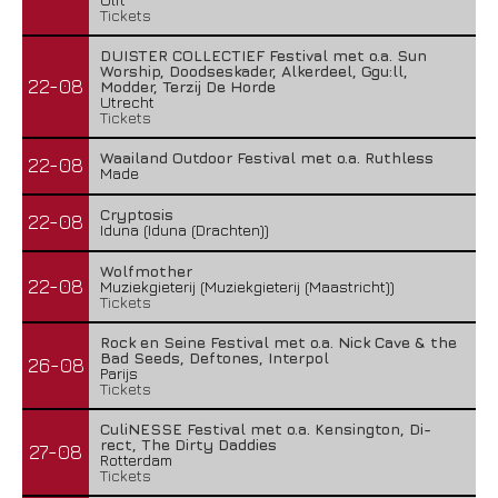
Tickets
DUISTER COLLECTIEF Festival met o.a. Sun
Worship, Doodseskader, Alkerdeel, Ggu:ll,
22-08
Modder, Terzij De Horde
Utrecht
Tickets
Waailand Outdoor Festival met o.a. Ruthless
22-08
Made
Cryptosis
22-08
Iduna (Iduna (Drachten))
Wolfmother
22-08
Muziekgieterij (Muziekgieterij (Maastricht))
Tickets
Rock en Seine Festival met o.a. Nick Cave & the
Bad Seeds, Deftones, Interpol
26-08
Parijs
Tickets
CuliNESSE Festival met o.a. Kensington, Di-
rect, The Dirty Daddies
27-08
Rotterdam
Tickets