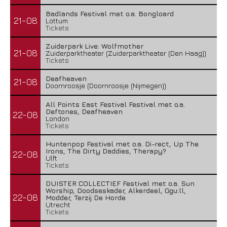
Badlands Festival met o.a. Bongloard
21-08
Lottum
Tickets
Zuiderpark Live: Wolfmother
21-08
Zuiderparktheater (Zuiderparktheater (Den Haag))
Tickets
Deafheaven
21-08
Doornroosje (Doornroosje (Nijmegen))
All Points East Festival Festival met o.a.
Deftones, Deafheaven
22-08
London
Tickets
Huntenpop Festival met o.a. Di-rect, Up The
Irons, The Dirty Daddies, Therapy?
22-08
Ulft
Tickets
DUISTER COLLECTIEF Festival met o.a. Sun
Worship, Doodseskader, Alkerdeel, Ggu:ll,
22-08
Modder, Terzij De Horde
Utrecht
Tickets