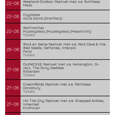
Waailand Outdoor Festival met o.a. Ruthless
22-08
Made
Cryptosis
22-08
Iduna (Iduna (Drachten))
Wolfmother
22-08
Muziekgieterij (Muziekgieterij (Maastricht))
Tickets
Rock en Seine Festival met o.a. Nick Cave & the
Bad Seeds, Deftones, Interpol
26-08
Parijs
Tickets
CuliNESSE Festival met o.a. Kensington, Di-
rect, The Dirty Daddies
27-08
Rotterdam
Tickets
Creamfields Festival met o.a. Faithless
27-08
Daresbury
Tickets
Hit The City Festival met o.a. Snapped Ankles,
27-08
Inherited
Eindhoven