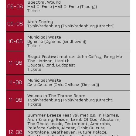
Spectral Wound
09-08
Hall Of Fame (Hall Of Fame (Tilburg))
Tickets
Arch Enemy
09-08
TivoliVredenburg (TivoliVredenburg (Utrecht))
Municipal Waste
10-08
Dynamo (Dynamo (Eindhoven))
Tickets
Sziget Festival met o.a. John Coffey, Bring Me
The Horizon, Health
11-08
Óbudai Eiland, Budapest
Tickets
Municipal Waste
11-08
Cafe Calluna (Cafe Calluna (Ommen))
Wolves In The Throne Room
11-08
TivoliVredenburg (TivoliVredenburg (Utrecht))
Tickets
Summer Breeze Festival met o.a. In Flames,
Arch Enemy, Saxon, Lamb Of God, Alestorm,
The Ghost Inside, Testament, Amorphis,
Paleface Swiss, Alcest, Orbit Culture,
12-08
Northlane, Deafheaven, Future Palace,