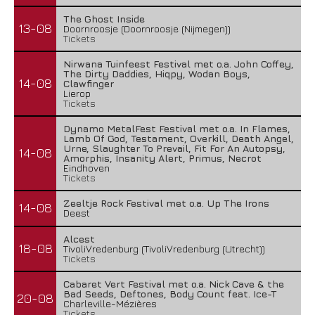
The Ghost Inside
13-08
Doornroosje (Doornroosje (Nijmegen))
Tickets
Nirwana Tuinfeest Festival met o.a. John Coffey,
The Dirty Daddies, Hiqpy, Wodan Boys,
14-08
Clawfinger
Lierop
Tickets
Dynamo MetalFest Festival met o.a. In Flames,
Lamb Of God, Testament, Overkill, Death Angel,
Urne, Slaughter To Prevail, Fit For An Autopsy,
14-08
Amorphis, Insanity Alert, Primus, Necrot
Eindhoven
Tickets
Zeeltje Rock Festival met o.a. Up The Irons
14-08
Deest
Alcest
18-08
TivoliVredenburg (TivoliVredenburg (Utrecht))
Tickets
Cabaret Vert Festival met o.a. Nick Cave & the
Bad Seeds, Deftones, Body Count feat. Ice-T
20-08
Charleville-Mézières
Tickets