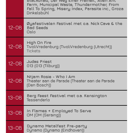
Blackbraid, Der Weg Einer Freiheit, Alien Ant
Farm, Municipal Waste, Thundermother, From
Fall To Spring, Misery Index, Parasite inc., Groza
Dinkelsbühl
Øyafestivalen Festival met o.a. Nick Cave & the
12-08
Bad Seeds
Oslo
High On Fire
12-08
TivoliVredenburg (TivoliVredenburg (Utrecht))
Tickets
Judas Priest
12-08
013 (013 (Tilburg))
Ntjam Rosie - Who I Am
12-08
Theater aan de Parade (Theater aan de Parade
(Den Bosch))
Berg Feest Festival met o.a. Kensington
13-08
Tessenderlo
In Flames + Employed To Serve
13-08
OM (OM (Seraing))
Dynamo Metalfest Pre-party
13-08
Dynamo (Dynamo (Eindhoven))