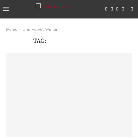
Home
»
One Velvet Winter
TAG:
ONE VELVET WINTER