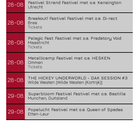
Festival Strand Festival met o.a. Kensington
28-08
Utrecht
Breekout! Festival Festival met o.a. Di-rect
28-08
Bree
Tickets
Pelagic Fest Festival met o.a. Predatory Void
28-08
Maastricht
Tickets
Metallicamp Festival met o.a. HESKEN
28-08
Ommen
Tickets
THE HICKEY UNDERWORLD - DAK SESSION #3
28-08
Wilde Westen (Wilde Westen (Kortrijk))
Superbloom Festival Festival met o.a. Bastille
29-08
Munchen, Duitsland
Popelucht Festival met o.a. Queen of Spades
29-08
Etten-Leur