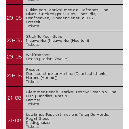
Pukkelpop Festival met o.a. Deftones, The
Hives, Stick to your Guns, Chat Pile,
20-08
Deafheaven, Ploegendienst, dEUS
Hasselt
Tickets
Stick To Your Guns
20-08
Nieuwe Nor (Nieuwe Nor (Heerlen))
Tickets
Wolfmother
20-08
Hedon (Hedon (Zwolle))
Racoon
Openluchttheater Hertme (Openluchttheater
20-08
Hertme (Hertme))
Tickets
Glemmer Beach Festival Festival met o.a. The
Dirty Daddies, Krezip
21-08
Lemmer
Tickets
Lowlands Festival met o.a. Terzij De Horde,
Royal Blood
21-08
Biddinghuizen
Tickets