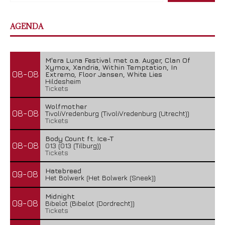
AGENDA
M'era Luna Festival met o.a. Auger, Clan Of
Xymox, Xandria, Within Temptation, In
08-08
Extremo, Floor Jansen, White Lies
Hildesheim
Tickets
Wolfmother
08-08
TivoliVredenburg (TivoliVredenburg (Utrecht))
Tickets
Body Count ft. Ice-T
08-08
013 (013 (Tilburg))
Tickets
Hatebreed
09-08
Het Bolwerk (Het Bolwerk (Sneek))
Midnight
09-08
Bibelot (Bibelot (Dordrecht))
Tickets