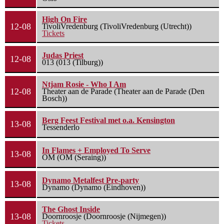
High On Fire
12-08
TivoliVredenburg (TivoliVredenburg (Utrecht))
Tickets
Judas Priest
12-08
013 (013 (Tilburg))
Ntjam Rosie - Who I Am
12-08
Theater aan de Parade (Theater aan de Parade (Den
Bosch))
Berg Feest Festival met o.a. Kensington
13-08
Tessenderlo
In Flames + Employed To Serve
13-08
OM (OM (Seraing))
Dynamo Metalfest Pre-party
13-08
Dynamo (Dynamo (Eindhoven))
The Ghost Inside
13-08
Doornroosje (Doornroosje (Nijmegen))
Tickets