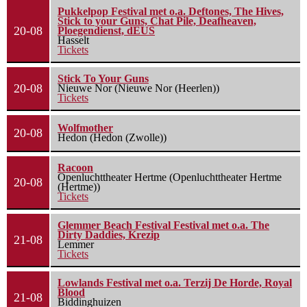
Pukkelpop Festival met o.a. Deftones, The Hives,
Stick to your Guns, Chat Pile, Deafheaven,
20-08
Ploegendienst, dEUS
Hasselt
Tickets
Stick To Your Guns
20-08
Nieuwe Nor (Nieuwe Nor (Heerlen))
Tickets
Wolfmother
20-08
Hedon (Hedon (Zwolle))
Racoon
Openluchttheater Hertme (Openluchttheater Hertme
20-08
(Hertme))
Tickets
Glemmer Beach Festival Festival met o.a. The
Dirty Daddies, Krezip
21-08
Lemmer
Tickets
Lowlands Festival met o.a. Terzij De Horde, Royal
Blood
21-08
Biddinghuizen