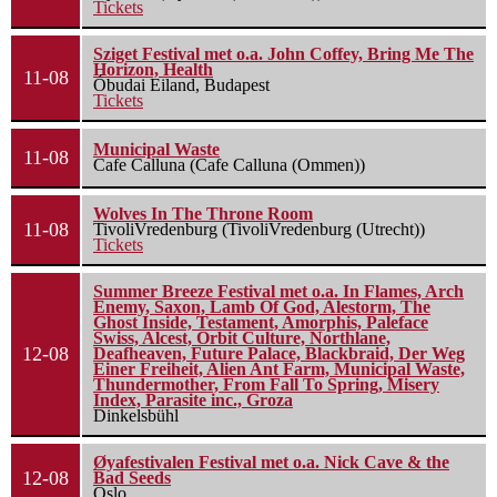
Tickets
Sziget Festival met o.a. John Coffey, Bring Me The
Horizon, Health
11-08
Óbudai Eiland, Budapest
Tickets
Municipal Waste
11-08
Cafe Calluna (Cafe Calluna (Ommen))
Wolves In The Throne Room
11-08
TivoliVredenburg (TivoliVredenburg (Utrecht))
Tickets
Summer Breeze Festival met o.a. In Flames, Arch
Enemy, Saxon, Lamb Of God, Alestorm, The
Ghost Inside, Testament, Amorphis, Paleface
Swiss, Alcest, Orbit Culture, Northlane,
12-08
Deafheaven, Future Palace, Blackbraid, Der Weg
Einer Freiheit, Alien Ant Farm, Municipal Waste,
Thundermother, From Fall To Spring, Misery
Index, Parasite inc., Groza
Dinkelsbühl
Øyafestivalen Festival met o.a. Nick Cave & the
12-08
Bad Seeds
Oslo