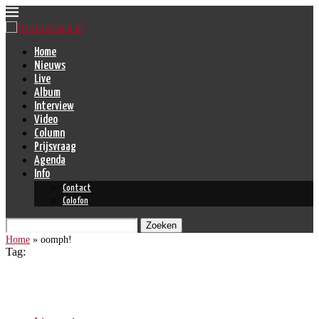
Home
Nieuws
Live
Album
Interview
Video
Column
Prijsvraag
Agenda
Info
Contact
Colofon
Zoeken
Home
»
oomph!
Tag:
oomph!