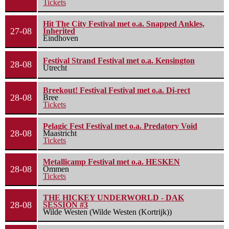
Tickets
Hit The City Festival met o.a. Snapped Ankles,
27-08
Inherited
Eindhoven
Festival Strand Festival met o.a. Kensington
28-08
Utrecht
Breekout! Festival Festival met o.a. Di-rect
28-08
Bree
Tickets
Pelagic Fest Festival met o.a. Predatory Void
28-08
Maastricht
Tickets
Metallicamp Festival met o.a. HESKEN
28-08
Ommen
Tickets
THE HICKEY UNDERWORLD - DAK
28-08
SESSION #3
Wilde Westen (Wilde Westen (Kortrijk))