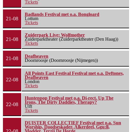
Tickets
Badlands Festival met o.a. Bongloard
21-08
Lottum
Tickets
Zuiderpark Live: Wolfmother
21-08
Zuiderparktheater (Zuiderparktheater (Den Haag))
Tickets
Deafheaven
21-08
Doornroosje (Doornroosje (Nijmegen))
All Points East Festival Festival met o.a. Deftones,
Deafheaven
22-08
London
Tickets
Huntenpop Festival met o.a. Di-rect, Up The
Irons, The Dirty Daddies, Therapy?
22-08
Ulft
Tickets
DUISTER COLLECTIEF Festival met o.a. Sun
Worship, Doodseskader, Alkerdeel, Ggu:ll,
22-08
Modder, Terzij De Horde