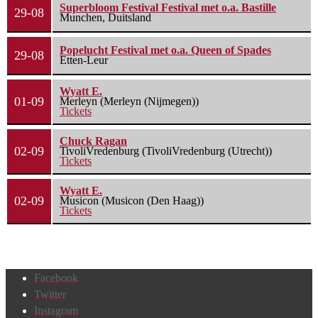
Superbloom Festival Festival met o.a. Bastille
29-08
Munchen, Duitsland
Popelucht Festival met o.a. Queen of Spades
29-08
Etten-Leur
Wyatt E.
01-09
Merleyn (Merleyn (Nijmegen))
Tickets
Chuck Ragan
02-09
TivoliVredenburg (TivoliVredenburg (Utrecht))
Tickets
Wyatt E.
02-09
Musicon (Musicon (Den Haag))
Tickets
Facebook
Twitter
Instagram