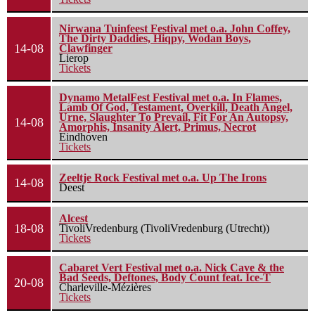
Nirwana Tuinfeest Festival met o.a. John Coffey,
The Dirty Daddies, Hiqpy, Wodan Boys,
14-08
Clawfinger
Lierop
Tickets
Dynamo MetalFest Festival met o.a. In Flames,
Lamb Of God, Testament, Overkill, Death Angel,
Urne, Slaughter To Prevail, Fit For An Autopsy,
14-08
Amorphis, Insanity Alert, Primus, Necrot
Eindhoven
Tickets
Zeeltje Rock Festival met o.a. Up The Irons
14-08
Deest
Alcest
18-08
TivoliVredenburg (TivoliVredenburg (Utrecht))
Tickets
Cabaret Vert Festival met o.a. Nick Cave & the
Bad Seeds, Deftones, Body Count feat. Ice-T
20-08
Charleville-Mézières
Tickets