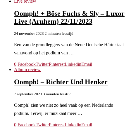
Live review
Oomph! + Böse Fuchs & Sly – Luxor
Live (Arnhem) 22/11/2023
24 november 2023
2 minuten leestijd
Een van de grondleggers van de Neue Deutsche Härte staat
vanavond op het podium van …
0
Facebook
Twitter
Pinterest
Linkedin
Email
Album review
Oomph! – Richter Und Henker
7 september 2023
3 minuten leestijd
Oomph! zien we niet zo heel vaak op een Nederlands
podium. Terwijl er muzikaal meer …
0
Facebook
Twitter
Pinterest
Linkedin
Email