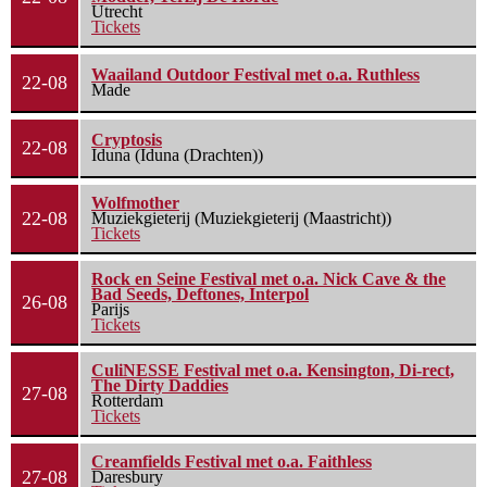
Utrecht
Tickets
Waailand Outdoor Festival met o.a. Ruthless
22-08
Made
Cryptosis
22-08
Iduna (Iduna (Drachten))
Wolfmother
22-08
Muziekgieterij (Muziekgieterij (Maastricht))
Tickets
Rock en Seine Festival met o.a. Nick Cave & the
Bad Seeds, Deftones, Interpol
26-08
Parijs
Tickets
CuliNESSE Festival met o.a. Kensington, Di-rect,
The Dirty Daddies
27-08
Rotterdam
Tickets
Creamfields Festival met o.a. Faithless
27-08
Daresbury