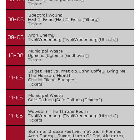
Tickets
Spectral Wound
09-08
Hall Of Fame (Hall Of Fame (Tilburg))
Tickets
Arch Enemy
09-08
TivoliVredenburg (TivoliVredenburg (Utrecht))
Municipal Waste
10-08
Dynamo (Dynamo (Eindhoven))
Tickets
Sziget Festival met o.a. John Coffey, Bring Me
The Horizon, Health
11-08
Óbudai Eiland, Budapest
Tickets
Municipal Waste
11-08
Cafe Calluna (Cafe Calluna (Ommen))
Wolves In The Throne Room
11-08
TivoliVredenburg (TivoliVredenburg (Utrecht))
Tickets
Summer Breeze Festival met o.a. In Flames,
Arch Enemy, Saxon, Lamb Of God, Alestorm,
The Ghost Inside, Testament, Amorphis,