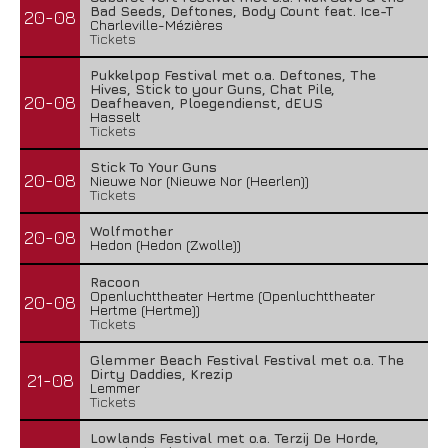
Bad Seeds, Deftones, Body Count feat. Ice-T
20-08
Charleville-Mézières
Tickets
Pukkelpop Festival met o.a. Deftones, The
Hives, Stick to your Guns, Chat Pile,
20-08
Deafheaven, Ploegendienst, dEUS
Hasselt
Tickets
Stick To Your Guns
20-08
Nieuwe Nor (Nieuwe Nor (Heerlen))
Tickets
Wolfmother
20-08
Hedon (Hedon (Zwolle))
Racoon
Openluchttheater Hertme (Openluchttheater
20-08
Hertme (Hertme))
Tickets
Glemmer Beach Festival Festival met o.a. The
Dirty Daddies, Krezip
21-08
Lemmer
Tickets
Lowlands Festival met o.a. Terzij De Horde,