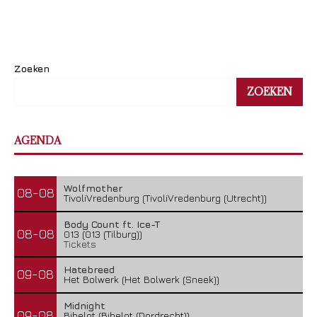
Zoeken
ZOEKEN
AGENDA
Wolfmother
08-08
TivoliVredenburg (TivoliVredenburg (Utrecht))
Body Count ft. Ice-T
08-08
013 (013 (Tilburg))
Tickets
Hatebreed
09-08
Het Bolwerk (Het Bolwerk (Sneek))
Midnight
09-08
Bibelot (Bibelot (Dordrecht))