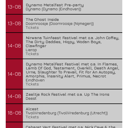
Dynamo Metalfest Pre-party
13-08
Dynamo (Dynamo (Eindhoven))
The Ghost Inside
13-08
Doornroosje (Doornroosje (Nijmegen))
Tickets
Nirwana Tuinfeest Festival met o.a. John Coffey,
The Dirty Daddies, Hiqpy, Wodan Boys,
14-08
Clawfinger
Lierop
Tickets
Dynamo MetalFest Festival met o.a. In Flames,
Lamb Of God, Testament, Overkill, Death Angel,
Urne, Slaughter To Prevail, Fit For An Autopsy,
14-08
Amorphis, Insanity Alert, Primus, Necrot
Eindhoven
Tickets
Zeeltje Rock Festival met o.a. Up The Irons
14-08
Deest
Alcest
18-08
TivoliVredenburg (TivoliVredenburg (Utrecht))
Tickets
Cabaret Vert Festival met o.a. Nick Cave & the