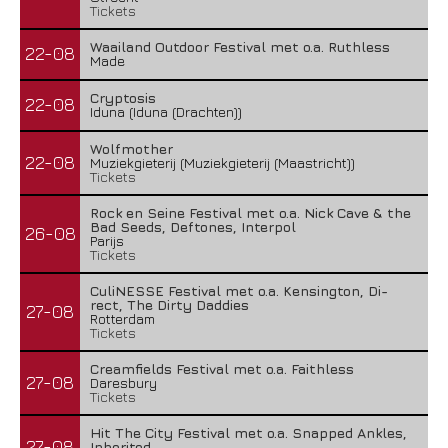
Tickets
Waailand Outdoor Festival met o.a. Ruthless
22-08
Made
Cryptosis
22-08
Iduna (Iduna (Drachten))
Wolfmother
22-08
Muziekgieterij (Muziekgieterij (Maastricht))
Tickets
Rock en Seine Festival met o.a. Nick Cave & the
Bad Seeds, Deftones, Interpol
26-08
Parijs
Tickets
CuliNESSE Festival met o.a. Kensington, Di-
rect, The Dirty Daddies
27-08
Rotterdam
Tickets
Creamfields Festival met o.a. Faithless
27-08
Daresbury
Tickets
Hit The City Festival met o.a. Snapped Ankles,
27-08
Inherited