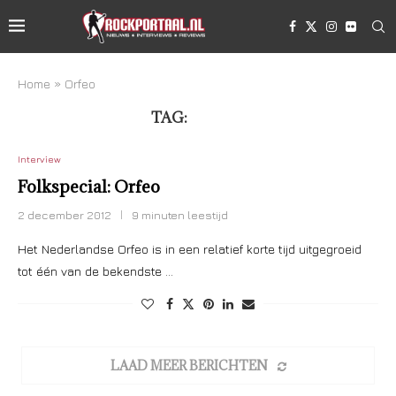
Home
»
Orfeo
TAG:
ORFEO
Interview
Folkspecial: Orfeo
2 december 2012
9 minuten leestijd
Het Nederlandse Orfeo is in een relatief korte tijd uitgegroeid
tot één van de bekendste …
LAAD MEER BERICHTEN