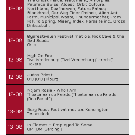
Paleface Swiss, Alcest, Orbit Culture,
12-08
Northlane, Deafheaven, Future Palace,
Blackbraid, Der Weg Einer Freiheit, Alien Ant
Farm, Municipal Waste, Thundermother, From
Fall To Spring, Misery Index, Parasite inc., Groza
Dinkelsbühl
Øyafestivalen Festival met o.a. Nick Cave & the
12-08
Bad Seeds
Oslo
High On Fire
12-08
TivoliVredenburg (TivoliVredenburg (Utrecht))
Tickets
Judas Priest
12-08
013 (013 (Tilburg))
Ntjam Rosie - Who I Am
12-08
Theater aan de Parade (Theater aan de Parade
(Den Bosch))
Berg Feest Festival met o.a. Kensington
13-08
Tessenderlo
In Flames + Employed To Serve
13-08
OM (OM (Seraing))