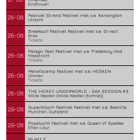
Eindhoven
Festival Strand Festival met o.a. Kensington
28-08
Utrecht
Breekout! Festival Festival met o.a. Di-rect
28-08
Bree
Tickets
Pelagic Fest Festival met o.a. Predatory Void
28-08
Maastricht
Tickets
Metallicamp Festival met o.a. HESKEN
28-08
Ommen
Tickets
THE HICKEY UNDERWORLD - DAK SESSION #3
28-08
Wilde Westen (Wilde Westen (Kortrijk))
Superbloom Festival Festival met o.a. Bastille
29-08
Munchen, Duitsland
Popelucht Festival met o.a. Queen of Spades
29-08
Etten-Leur
Wyatt E.