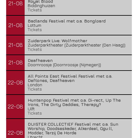
Royal Blood
21-08
Biddinghuizen
Tickets
Badlands Festival met o.a. Bongloard
21-08
Lottum
Tickets
Zuiderpark Live: Wolfmother
21-08
Zuiderparktheater (Zuiderparktheater (Den Haag))
Tickets
Deafheaven
21-08
Doornroosje (Doornroosje (Nijmegen))
All Points East Festival Festival met o.a.
Deftones, Deafheaven
22-08
London
Tickets
Huntenpop Festival met o.a. Di-rect, Up The
Irons, The Dirty Daddies, Therapy?
22-08
Ulft
Tickets
DUISTER COLLECTIEF Festival met o.a. Sun
Worship, Doodseskader, Alkerdeel, Ggu:ll,
22-08
Modder, Terzij De Horde
Utrecht