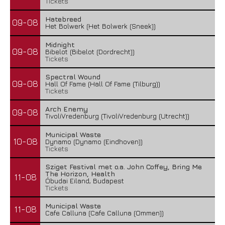
Tickets
Hatebreed
09-08
Het Bolwerk (Het Bolwerk (Sneek))
Midnight
09-08
Bibelot (Bibelot (Dordrecht))
Tickets
Spectral Wound
09-08
Hall Of Fame (Hall Of Fame (Tilburg))
Tickets
Arch Enemy
09-08
TivoliVredenburg (TivoliVredenburg (Utrecht))
Municipal Waste
10-08
Dynamo (Dynamo (Eindhoven))
Tickets
Sziget Festival met o.a. John Coffey, Bring Me
The Horizon, Health
11-08
Óbudai Eiland, Budapest
Tickets
Municipal Waste
11-08
Cafe Calluna (Cafe Calluna (Ommen))