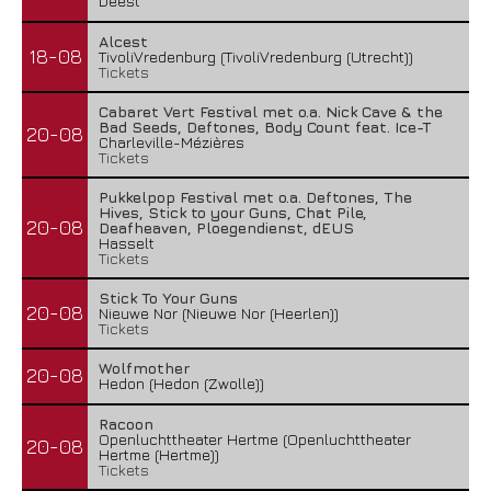
Deest
Alcest
18-08
TivoliVredenburg (TivoliVredenburg (Utrecht))
Tickets
Cabaret Vert Festival met o.a. Nick Cave & the
Bad Seeds, Deftones, Body Count feat. Ice-T
20-08
Charleville-Mézières
Tickets
Pukkelpop Festival met o.a. Deftones, The
Hives, Stick to your Guns, Chat Pile,
20-08
Deafheaven, Ploegendienst, dEUS
Hasselt
Tickets
Stick To Your Guns
20-08
Nieuwe Nor (Nieuwe Nor (Heerlen))
Tickets
Wolfmother
20-08
Hedon (Hedon (Zwolle))
Racoon
Openluchttheater Hertme (Openluchttheater
20-08
Hertme (Hertme))
Tickets