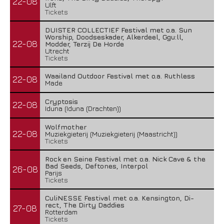
22-08
Ulft
Tickets
DUISTER COLLECTIEF Festival met o.a. Sun
Worship, Doodseskader, Alkerdeel, Ggu:ll,
22-08
Modder, Terzij De Horde
Utrecht
Tickets
Waailand Outdoor Festival met o.a. Ruthless
22-08
Made
Cryptosis
22-08
Iduna (Iduna (Drachten))
Wolfmother
22-08
Muziekgieterij (Muziekgieterij (Maastricht))
Tickets
Rock en Seine Festival met o.a. Nick Cave & the
Bad Seeds, Deftones, Interpol
26-08
Parijs
Tickets
CuliNESSE Festival met o.a. Kensington, Di-
rect, The Dirty Daddies
27-08
Rotterdam
Tickets