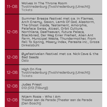
Wolves In The Throne Room
11-08
TivoliVredenburg (TivoliVredenburg (Utrecht))
Tickets
Summer Breeze Festival met o.a. In Flames,
Arch Enemy, Saxon, Lamb Of God, Alestorm,
The Ghost Inside, Testament, Amorphis,
Paleface Swiss, Alcest, Orbit Culture,
12-08
Northlane, Deafheaven, Future Palace,
Blackbraid, Der Weg Einer Freiheit, Alien Ant
Farm, Municipal Waste, Thundermother, From
Fall To Spring, Misery Index, Parasite inc., Groza
Dinkelsbühl
Øyafestivalen Festival met o.a. Nick Cave & the
12-08
Bad Seeds
Oslo
High On Fire
12-08
TivoliVredenburg (TivoliVredenburg (Utrecht))
Tickets
Judas Priest
12-08
013 (013 (Tilburg))
Ntjam Rosie - Who I Am
12-08
Theater aan de Parade (Theater aan de Parade
(Den Bosch))