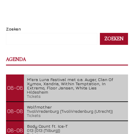
Zoeken
ZOEKEN
AGENDA
M'era Luna Festival met o.a. Auger, Clan Of
Xymox, Xandria, Within Temptation, In
08-08
Extremo, Floor Jansen, White Lies
Hildesheim
Tickets
Wolfmother
08-08
TivoliVredenburg (TivoliVredenburg (Utrecht))
Tickets
Body Count ft. Ice-T
08-08
013 (013 (Tilburg))