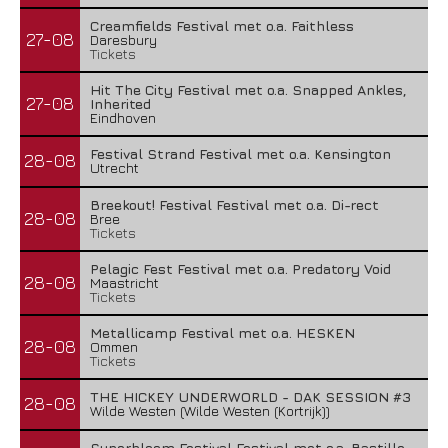
Creamfields Festival met o.a. Faithless
27-08
Daresbury
Tickets
Hit The City Festival met o.a. Snapped Ankles,
27-08
Inherited
Eindhoven
Festival Strand Festival met o.a. Kensington
28-08
Utrecht
Breekout! Festival Festival met o.a. Di-rect
28-08
Bree
Tickets
Pelagic Fest Festival met o.a. Predatory Void
28-08
Maastricht
Tickets
Metallicamp Festival met o.a. HESKEN
28-08
Ommen
Tickets
THE HICKEY UNDERWORLD - DAK SESSION #3
28-08
Wilde Westen (Wilde Westen (Kortrijk))
Superbloom Festival Festival met o.a. Bastille