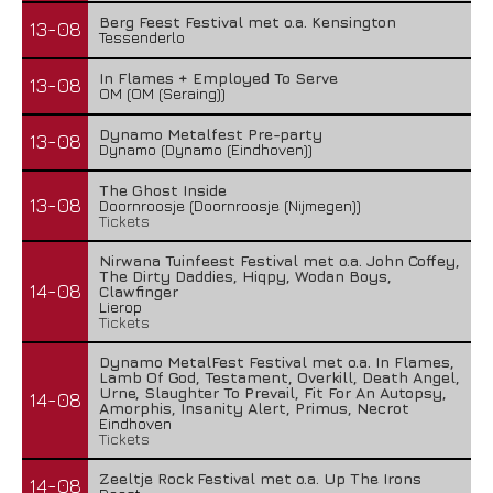
Berg Feest Festival met o.a. Kensington
13-08
Tessenderlo
In Flames + Employed To Serve
13-08
OM (OM (Seraing))
Dynamo Metalfest Pre-party
13-08
Dynamo (Dynamo (Eindhoven))
The Ghost Inside
13-08
Doornroosje (Doornroosje (Nijmegen))
Tickets
Nirwana Tuinfeest Festival met o.a. John Coffey,
The Dirty Daddies, Hiqpy, Wodan Boys,
14-08
Clawfinger
Lierop
Tickets
Dynamo MetalFest Festival met o.a. In Flames,
Lamb Of God, Testament, Overkill, Death Angel,
Urne, Slaughter To Prevail, Fit For An Autopsy,
14-08
Amorphis, Insanity Alert, Primus, Necrot
Eindhoven
Tickets
Zeeltje Rock Festival met o.a. Up The Irons
14-08