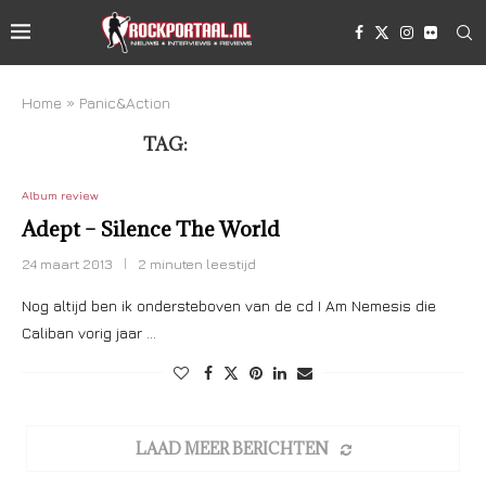
Home
»
Panic&Action
TAG:
PANIC&ACTION
Album review
Adept – Silence The World
24 maart 2013
2 minuten leestijd
Nog altijd ben ik ondersteboven van de cd I Am Nemesis die
Caliban vorig jaar …
LAAD MEER BERICHTEN