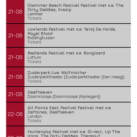
Glemmer Beach Festival Festival met o.a. The
Dirty Daddies, Krezip
21-08
Lemmer
Tickets
Lowlands Festival met o.a. Terzij De Horde,
Royal Blood
21-08
Biddinghuizen
Tickets
Badlands Festival met o.a. Bongloard
21-08
Lottum
Tickets
Zuiderpark Live: Wolfmother
21-08
Zuiderparktheater (Zuiderparktheater (Den Haag))
Tickets
Deafheaven
21-08
Doornroosje (Doornroosje (Nijmegen))
All Points East Festival Festival met o.a.
Deftones, Deafheaven
22-08
London
Tickets
Huntenpop Festival met o.a. Di-rect, Up The
Irons, The Dirty Daddies, Therapy?