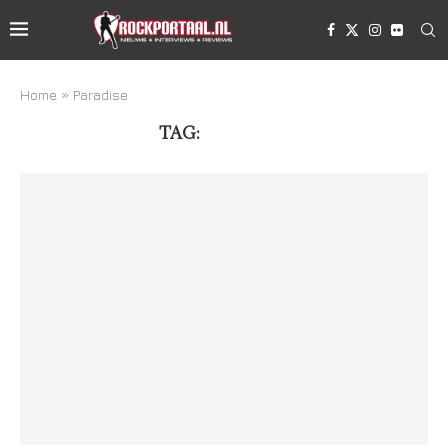
Home
»
Paradise
TAG:
PARADISE