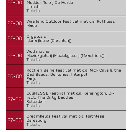
22-08
Modder, Terzij De Horde
Utrecht
Tickets
Waailand Outdoor Festival met o.a. Ruthless
22-08
Made
Cryptosis
22-08
Iduna (Iduna (Drachten))
Wolfmother
22-08
Muziekgieterij (Muziekgieterij (Maastricht))
Tickets
Rock en Seine Festival met o.a. Nick Cave & the
Bad Seeds, Deftones, Interpol
26-08
Parijs
Tickets
CuliNESSE Festival met o.a. Kensington, Di-
rect, The Dirty Daddies
27-08
Rotterdam
Tickets
Creamfields Festival met o.a. Faithless
27-08
Daresbury
Tickets