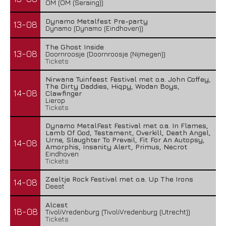
OM (OM (Seraing))
Dynamo Metalfest Pre-party
13-08
Dynamo (Dynamo (Eindhoven))
The Ghost Inside
13-08
Doornroosje (Doornroosje (Nijmegen))
Tickets
Nirwana Tuinfeest Festival met o.a. John Coffey,
The Dirty Daddies, Hiqpy, Wodan Boys,
14-08
Clawfinger
Lierop
Tickets
Dynamo MetalFest Festival met o.a. In Flames,
Lamb Of God, Testament, Overkill, Death Angel,
Urne, Slaughter To Prevail, Fit For An Autopsy,
14-08
Amorphis, Insanity Alert, Primus, Necrot
Eindhoven
Tickets
Zeeltje Rock Festival met o.a. Up The Irons
14-08
Deest
Alcest
18-08
TivoliVredenburg (TivoliVredenburg (Utrecht))
Tickets