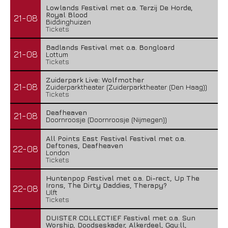
Lowlands Festival met o.a. Terzij De Horde,
Royal Blood
21-08
Biddinghuizen
Tickets
Badlands Festival met o.a. Bongloard
21-08
Lottum
Tickets
Zuiderpark Live: Wolfmother
21-08
Zuiderparktheater (Zuiderparktheater (Den Haag))
Tickets
Deafheaven
21-08
Doornroosje (Doornroosje (Nijmegen))
All Points East Festival Festival met o.a.
Deftones, Deafheaven
22-08
London
Tickets
Huntenpop Festival met o.a. Di-rect, Up The
Irons, The Dirty Daddies, Therapy?
22-08
Ulft
Tickets
DUISTER COLLECTIEF Festival met o.a. Sun
Worship, Doodseskader, Alkerdeel, Ggu:ll,