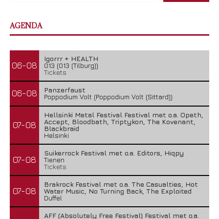
AGENDA
Igorrr + HEALTH
06-08
013 (013 (Tilburg))
Tickets
Panzerfaust
06-08
Poppodium Volt (Poppodium Volt (Sittard))
Hellsinki Metal Festival Festival met o.a. Opeth,
Accept, Bloodbath, Triptykon, The Kovenant,
07-08
Blackbraid
Helsinki
Suikerrock Festival met o.a. Editors, Hiqpy
07-08
Tienen
Tickets
Brakrock Festival met o.a. The Casualties, Hot
07-08
Water Music, No Turning Back, The Exploited
Duffel
AFF (Absolutely Free Festival) Festival met o.a.