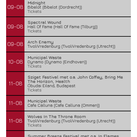
Midnight
09-08
Bibelot (Bibelot (Dordrecht))
Tickets
Spectral Wound
09-08
Hall Of Fame (Hall Of Fame (Tilburg))
Tickets
Arch Enemy
09-08
TivoliVredenburg (TivoliVredenburg (Utrecht))
Municipal Waste
10-08
Dynamo (Dynamo (Eindhoven))
Tickets
Sziget Festival met o.a. John Coffey, Bring Me
The Horizon, Health
11-08
Óbudai Eiland, Budapest
Tickets
Municipal Waste
11-08
Cafe Calluna (Cafe Calluna (Ommen))
Wolves In The Throne Room
11-08
TivoliVredenburg (TivoliVredenburg (Utrecht))
Tickets
Summer Breeze Festival met o.a. In Flames,