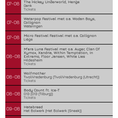
The Hickey Underworld, Henge
07-08
Genk
Tickets
Waterpop Festival met o.a. Wodan Boys,
07-08
Collignon
Wateringen
Micro Festival Festival met o.a. Collignon
07-08
Liège
M'era Luna Festival met o.a. Auger, Clan Of
Xymox, Xandria, Within Temptation, In
08-08
Extremo, Floor Jansen, White Lies
Hildesheim
Tickets
Wolfmother
08-08
TivoliVredenburg (TivoliVredenburg (Utrecht))
Tickets
Body Count ft. Ice-T
08-08
013 (013 (Tilburg))
Tickets
Hatebreed
09-08
Het Bolwerk (Het Bolwerk (Sneek))