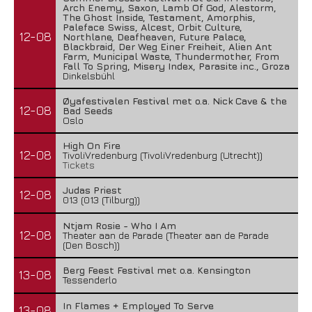
Arch Enemy, Saxon, Lamb Of God, Alestorm,
The Ghost Inside, Testament, Amorphis,
Paleface Swiss, Alcest, Orbit Culture,
12-08
Northlane, Deafheaven, Future Palace,
Blackbraid, Der Weg Einer Freiheit, Alien Ant
Farm, Municipal Waste, Thundermother, From
Fall To Spring, Misery Index, Parasite inc., Groza
Dinkelsbühl
Øyafestivalen Festival met o.a. Nick Cave & the
12-08
Bad Seeds
Oslo
High On Fire
12-08
TivoliVredenburg (TivoliVredenburg (Utrecht))
Tickets
Judas Priest
12-08
013 (013 (Tilburg))
Ntjam Rosie - Who I Am
12-08
Theater aan de Parade (Theater aan de Parade
(Den Bosch))
Berg Feest Festival met o.a. Kensington
13-08
Tessenderlo
In Flames + Employed To Serve
13-08