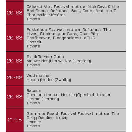
Cabaret Vert Festival met o.a. Nick Cave & the
Bad Seeds, Deftones, Body Count feat. Ice-T
20-08
Charleville-Mézières
Tickets
Pukkelpop Festival met o.a. Deftones, The
Hives, Stick to your Guns, Chat Pile,
20-08
Deafheaven, Ploegendienst, dEUS
Hasselt
Tickets
Stick To Your Guns
20-08
Nieuwe Nor (Nieuwe Nor (Heerlen))
Tickets
Wolfmother
20-08
Hedon (Hedon (Zwolle))
Racoon
Openluchttheater Hertme (Openluchttheater
20-08
Hertme (Hertme))
Tickets
Glemmer Beach Festival Festival met o.a. The
Dirty Daddies, Krezip
21-08
Lemmer
Tickets