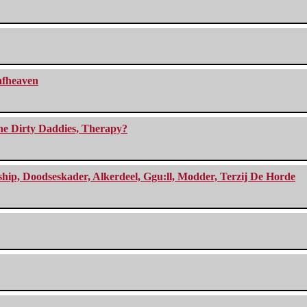
eafheaven
The Dirty Daddies, Therapy?
, Doodseskader, Alkerdeel, Ggu:ll, Modder, Terzij De Horde