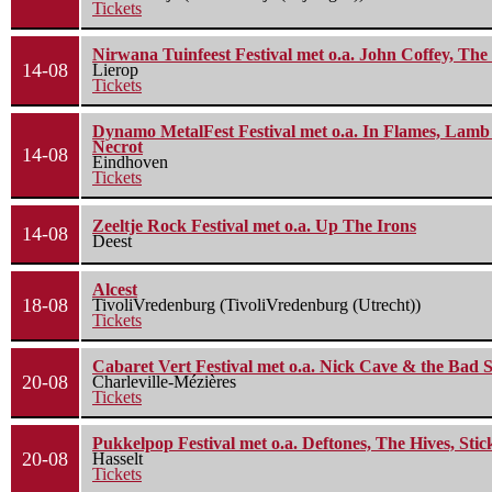
Tickets
Nirwana Tuinfeest Festival met o.a. John Coffey, Th
14-08
Lierop
Tickets
Dynamo MetalFest Festival met o.a. In Flames, Lamb O
Necrot
14-08
Eindhoven
Tickets
Zeeltje Rock Festival met o.a. Up The Irons
14-08
Deest
Alcest
18-08
TivoliVredenburg (TivoliVredenburg (Utrecht))
Tickets
Cabaret Vert Festival met o.a. Nick Cave & the Bad S
20-08
Charleville-Mézières
Tickets
Pukkelpop Festival met o.a. Deftones, The Hives, Sti
20-08
Hasselt
Tickets