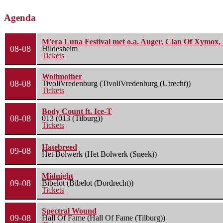
Agenda
M'era Luna Festival met o.a. Auger, Clan Of Xymox, 
08-08
Hildesheim
Tickets
Wolfmother
08-08
TivoliVredenburg (TivoliVredenburg (Utrecht))
Tickets
Body Count ft. Ice-T
08-08
013 (013 (Tilburg))
Tickets
Hatebreed
09-08
Het Bolwerk (Het Bolwerk (Sneek))
Midnight
09-08
Bibelot (Bibelot (Dordrecht))
Tickets
Spectral Wound
09-08
Hall Of Fame (Hall Of Fame (Tilburg))