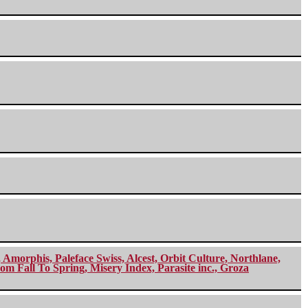
morphis, Paleface Swiss, Alcest, Orbit Culture, Northlane,
m Fall To Spring, Misery Index, Parasite inc., Groza