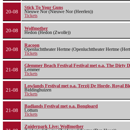
Stick To Your Guns
20-08
Nieuwe Nor (Nieuwe Nor (Heerlen))
Tickets
Wolfmother
20-08
Hedon (Hedon (Zwolle))
Racoon
20-08
Openluchttheater Hertme (Openluchttheater Hertme (Her
Tickets
Glemmer Beach Festival Festival met o.a. The Dirty D
21-08
Lemmer
Tickets
Lowlands Festival met o.a. Terzij De Horde, Royal B
21-08
Biddinghuizen
Tickets
Badlands Festival met o.a. Bongloard
21-08
Lottum
Tickets
Zuiderpark Live: Wolfmother