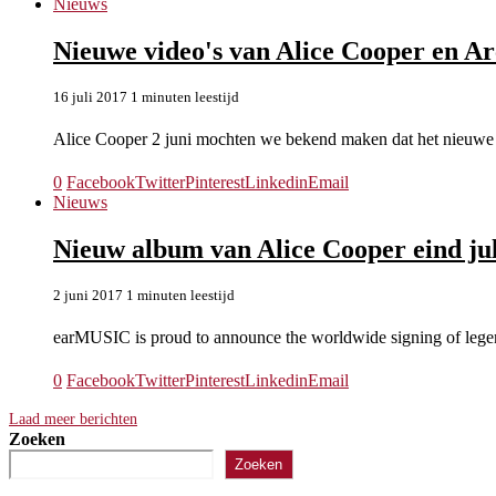
Nieuws
Nieuwe video's van Alice Cooper en 
16 juli 2017
1 minuten leestijd
Alice Cooper 2 juni mochten we bekend maken dat het nieuw
0
Facebook
Twitter
Pinterest
Linkedin
Email
Nieuws
Nieuw album van Alice Cooper eind jul
2 juni 2017
1 minuten leestijd
earMUSIC is proud to announce the worldwide signing of lege
0
Facebook
Twitter
Pinterest
Linkedin
Email
Laad meer berichten
Zoeken
Zoeken