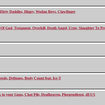
e Dirty Daddies, Hiqpy, Wodan Boys, Clawfinger
f God, Testament, Overkill, Death Angel, Urne, Slaughter To Prev
eeds, Deftones, Body Count feat. Ice-T
ck to your Guns, Chat Pile, Deafheaven, Ploegendienst, dEUS