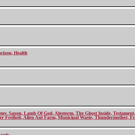
orizon, Health
my, Saxon, Lamb Of God, Alestorm, The Ghost Inside, Testament, A
r Freiheit, Alien Ant Farm, Municipal Waste, Thundermother, Fro
Seeds