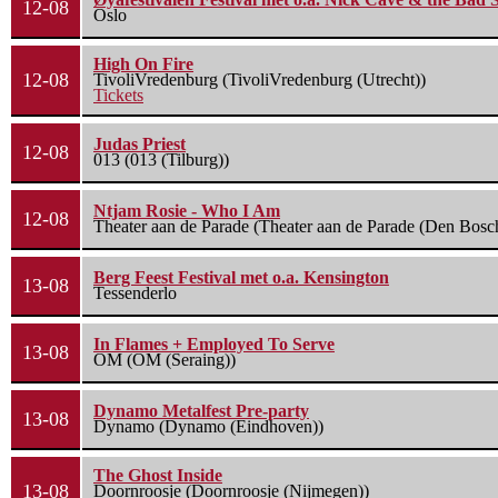
12-08
Oslo
High On Fire
12-08
TivoliVredenburg (TivoliVredenburg (Utrecht))
Tickets
Judas Priest
12-08
013 (013 (Tilburg))
Ntjam Rosie - Who I Am
12-08
Theater aan de Parade (Theater aan de Parade (Den Bosc
Berg Feest Festival met o.a. Kensington
13-08
Tessenderlo
In Flames + Employed To Serve
13-08
OM (OM (Seraing))
Dynamo Metalfest Pre-party
13-08
Dynamo (Dynamo (Eindhoven))
The Ghost Inside
13-08
Doornroosje (Doornroosje (Nijmegen))