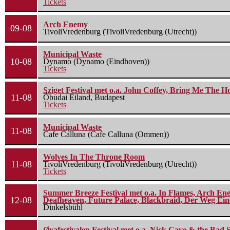
Tickets
Arch Enemy
09-08
TivoliVredenburg (TivoliVredenburg (Utrecht))
Municipal Waste
10-08
Dynamo (Dynamo (Eindhoven))
Tickets
Sziget Festival met o.a. John Coffey, Bring Me The H
11-08
Óbudai Eiland, Budapest
Tickets
Municipal Waste
11-08
Cafe Calluna (Cafe Calluna (Ommen))
Wolves In The Throne Room
11-08
TivoliVredenburg (TivoliVredenburg (Utrecht))
Tickets
Summer Breeze Festival met o.a. In Flames, Arch Ene
12-08
Deafheaven, Future Palace, Blackbraid, Der Weg Eine
Dinkelsbühl
Øyafestivalen Festival met o.a. Nick Cave & the Bad 