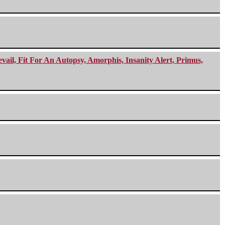
ail, Fit For An Autopsy, Amorphis, Insanity Alert, Primus,