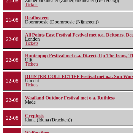
21-08
Zuiderparktheater (Zuiderparktheater (Den Haag))
Tickets
Deafheaven
21-08
Doornroosje (Doornroosje (Nijmegen))
All Points East Festival Festival met o.a. Deftones, D
22-08
London
Tickets
Huntenpop Festival met o.a. Di-rect, Up The Irons, 
22-08
Ulft
Tickets
DUISTER COLLECTIEF Festival met o.a. Sun Worship
22-08
Utrecht
Tickets
Waailand Outdoor Festival met o.a. Ruthless
22-08
Made
Cryptosis
22-08
Iduna (Iduna (Drachten))
Wolfmother