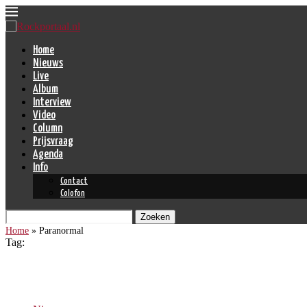
Home
Nieuws
Live
Album
Interview
Video
Column
Prijsvraag
Agenda
Info
Contact
Colofon
Zoeken
Home
»
Paranormal
Tag:
Paranormal