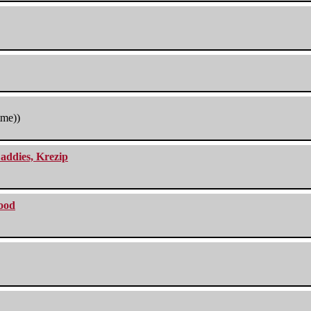
tme))
addies, Krezip
lood