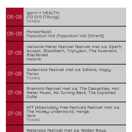
Igorrr + HEALTH
06-08
013 (013 (Tilburg))
Tickets
Panzerfaust
06-08
Poppodium Volt (Poppodium Volt (Sittard))
Hellsinki Metal Festival Festival met o.a. Opeth,
Accept, Bloodbath, Triptykon, The Kovenant,
07-08
Blackbraid
Helsinki
Suikerrock Festival met o.a. Editors, Hiqpy
07-08
Tienen
Tickets
Brakrock Festival met o.a. The Casualties, Hot
07-08
Water Music, No Turning Back, The Exploited
Duffel
AFF (Absolutely Free Festival) Festival met o.a.
The Hickey Underworld, Henge
07-08
Genk
Tickets
Waterpop Festival met o.a. Wodan Boys,