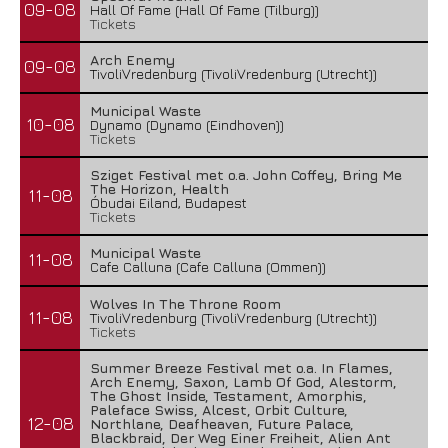
09-08
Hall Of Fame (Hall Of Fame (Tilburg))
Tickets
Arch Enemy
09-08
TivoliVredenburg (TivoliVredenburg (Utrecht))
Municipal Waste
10-08
Dynamo (Dynamo (Eindhoven))
Tickets
Sziget Festival met o.a. John Coffey, Bring Me
The Horizon, Health
11-08
Óbudai Eiland, Budapest
Tickets
Municipal Waste
11-08
Cafe Calluna (Cafe Calluna (Ommen))
Wolves In The Throne Room
11-08
TivoliVredenburg (TivoliVredenburg (Utrecht))
Tickets
Summer Breeze Festival met o.a. In Flames,
Arch Enemy, Saxon, Lamb Of God, Alestorm,
The Ghost Inside, Testament, Amorphis,
Paleface Swiss, Alcest, Orbit Culture,
12-08
Northlane, Deafheaven, Future Palace,
Blackbraid, Der Weg Einer Freiheit, Alien Ant