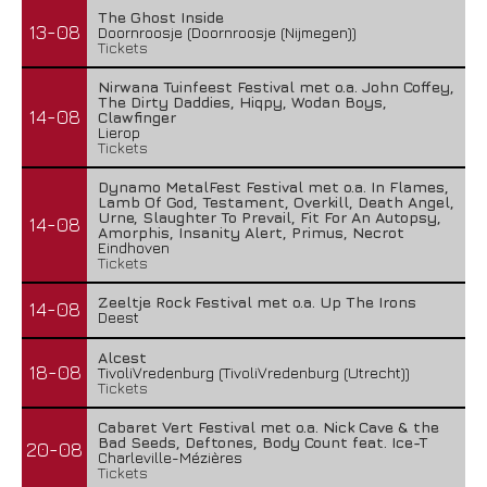
The Ghost Inside
13-08
Doornroosje (Doornroosje (Nijmegen))
Tickets
Nirwana Tuinfeest Festival met o.a. John Coffey,
The Dirty Daddies, Hiqpy, Wodan Boys,
14-08
Clawfinger
Lierop
Tickets
Dynamo MetalFest Festival met o.a. In Flames,
Lamb Of God, Testament, Overkill, Death Angel,
Urne, Slaughter To Prevail, Fit For An Autopsy,
14-08
Amorphis, Insanity Alert, Primus, Necrot
Eindhoven
Tickets
Zeeltje Rock Festival met o.a. Up The Irons
14-08
Deest
Alcest
18-08
TivoliVredenburg (TivoliVredenburg (Utrecht))
Tickets
Cabaret Vert Festival met o.a. Nick Cave & the
Bad Seeds, Deftones, Body Count feat. Ice-T
20-08
Charleville-Mézières
Tickets