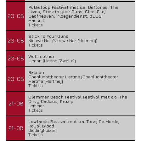
Pukkelpop Festival met o.a. Deftones, The
Hives, Stick to your Guns, Chat Pile,
20-08
Deafheaven, Ploegendienst, dEUS
Hasselt
Tickets
Stick To Your Guns
20-08
Nieuwe Nor (Nieuwe Nor (Heerlen))
Tickets
Wolfmother
20-08
Hedon (Hedon (Zwolle))
Racoon
Openluchttheater Hertme (Openluchttheater
20-08
Hertme (Hertme))
Tickets
Glemmer Beach Festival Festival met o.a. The
Dirty Daddies, Krezip
21-08
Lemmer
Tickets
Lowlands Festival met o.a. Terzij De Horde,
Royal Blood
21-08
Biddinghuizen
Tickets