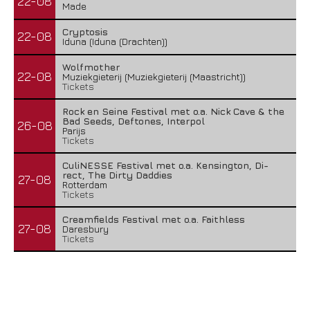
22-08
Made
Cryptosis
22-08
Iduna (Iduna (Drachten))
Wolfmother
22-08
Muziekgieterij (Muziekgieterij (Maastricht))
Tickets
Rock en Seine Festival met o.a. Nick Cave & the
Bad Seeds, Deftones, Interpol
26-08
Parijs
Tickets
CuliNESSE Festival met o.a. Kensington, Di-
rect, The Dirty Daddies
27-08
Rotterdam
Tickets
Creamfields Festival met o.a. Faithless
27-08
Daresbury
Tickets