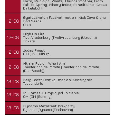
Farm, Municipal Waste, Thundermother, From
Fall To Spring, Misery Index, Parasite inc., Groza
Dinkelsbühl
Øyafestivalen Festival met o.a. Nick Cave & the
12-08
Bad Seeds
Oslo
High On Fire
12-08
TivoliVredenburg (TivoliVredenburg (Utrecht))
Tickets
Judas Priest
12-08
013 (013 (Tilburg))
Ntjam Rosie - Who I Am
12-08
Theater aan de Parade (Theater aan de Parade
(Den Bosch))
Berg Feest Festival met o.a. Kensington
13-08
Tessenderlo
In Flames + Employed To Serve
13-08
OM (OM (Seraing))
Dynamo Metalfest Pre-party
13-08
Dynamo (Dynamo (Eindhoven))