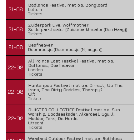
Badlands Festival met o.a. Bongloard
21-08
Lottum
Tickets
Zuiderpark Live: Wolfmother
21-08
Zuiderparktheater (Zuiderparktheater (Den Haag))
Tickets
Deafheaven
21-08
Doornroosje (Doornroosje (Nijmegen))
All Points East Festival Festival met o.a.
Deftones, Deafheaven
22-08
London
Tickets
Huntenpop Festival met o.a. Di-rect, Up The
Irons, The Dirty Daddies, Therapy?
22-08
Ulft
Tickets
DUISTER COLLECTIEF Festival met o.a. Sun
Worship, Doodseskader, Alkerdeel, Ggu:ll,
22-08
Modder, Terzij De Horde
Utrecht
Tickets
Waailand Outdoor Festival met o.a. Ruthless