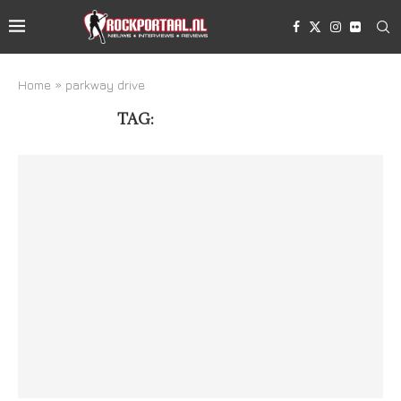
Home
»
parkway drive
TAG:
PARKWAY DRIVE