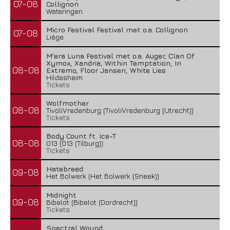
07-08
Collignon
Wateringen
Micro Festival Festival met o.a. Collignon
07-08
Liège
M'era Luna Festival met o.a. Auger, Clan Of
Xymox, Xandria, Within Temptation, In
08-08
Extremo, Floor Jansen, White Lies
Hildesheim
Tickets
Wolfmother
08-08
TivoliVredenburg (TivoliVredenburg (Utrecht))
Tickets
Body Count ft. Ice-T
08-08
013 (013 (Tilburg))
Tickets
Hatebreed
09-08
Het Bolwerk (Het Bolwerk (Sneek))
Midnight
09-08
Bibelot (Bibelot (Dordrecht))
Tickets
Spectral Wound