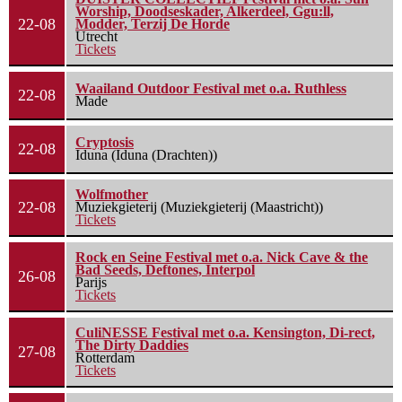
Worship, Doodseskader, Alkerdeel, Ggu:ll,
22-08
Modder, Terzij De Horde
Utrecht
Tickets
Waailand Outdoor Festival met o.a. Ruthless
22-08
Made
Cryptosis
22-08
Iduna (Iduna (Drachten))
Wolfmother
22-08
Muziekgieterij (Muziekgieterij (Maastricht))
Tickets
Rock en Seine Festival met o.a. Nick Cave & the
Bad Seeds, Deftones, Interpol
26-08
Parijs
Tickets
CuliNESSE Festival met o.a. Kensington, Di-rect,
The Dirty Daddies
27-08
Rotterdam
Tickets