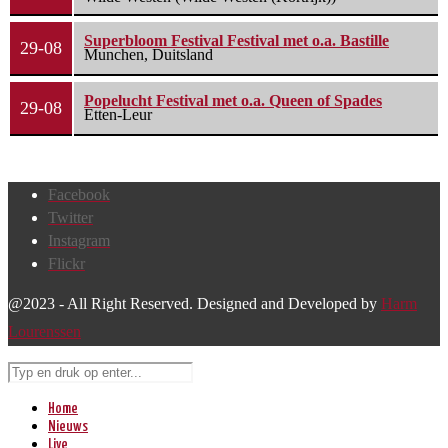
Superbloom Festival Festival met o.a. Bastille
29-08
Munchen, Duitsland
Popelucht Festival met o.a. Queen of Spades
29-08
Etten-Leur
Facebook
Twitter
Instagram
Flickr
@2023 - All Right Reserved. Designed and Developed by
Harm
Lourenssen
Home
Nieuws
Live