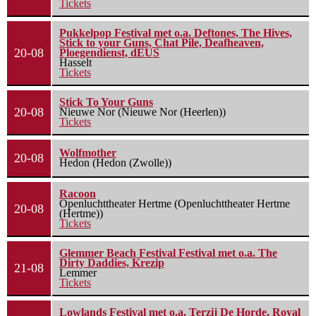
Tickets
Pukkelpop Festival met o.a. Deftones, The Hives,
Stick to your Guns, Chat Pile, Deafheaven,
20-08
Ploegendienst, dEUS
Hasselt
Tickets
Stick To Your Guns
20-08
Nieuwe Nor (Nieuwe Nor (Heerlen))
Tickets
Wolfmother
20-08
Hedon (Hedon (Zwolle))
Racoon
Openluchttheater Hertme (Openluchttheater Hertme
20-08
(Hertme))
Tickets
Glemmer Beach Festival Festival met o.a. The
Dirty Daddies, Krezip
21-08
Lemmer
Tickets
Lowlands Festival met o.a. Terzij De Horde, Royal