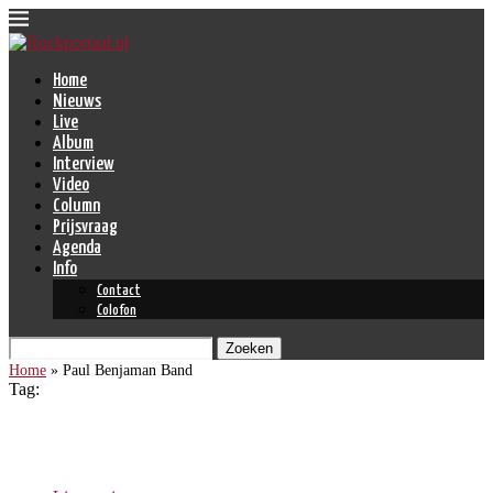
Home
Nieuws
Live
Album
Interview
Video
Column
Prijsvraag
Agenda
Info
Contact
Colofon
Zoeken
Home
»
Paul Benjaman Band
Tag:
Paul Benjaman Band