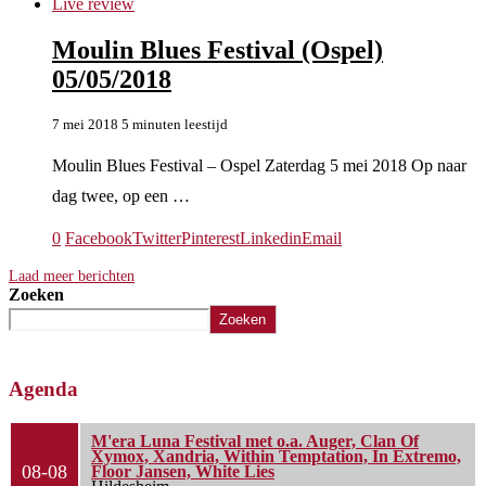
Live review
Moulin Blues Festival (Ospel)
05/05/2018
7 mei 2018
5 minuten leestijd
Moulin Blues Festival – Ospel Zaterdag 5 mei 2018 Op naar
dag twee, op een …
0
Facebook
Twitter
Pinterest
Linkedin
Email
Laad meer berichten
Zoeken
Zoeken
Agenda
M'era Luna Festival met o.a. Auger, Clan Of
Xymox, Xandria, Within Temptation, In Extremo,
08-08
Floor Jansen, White Lies