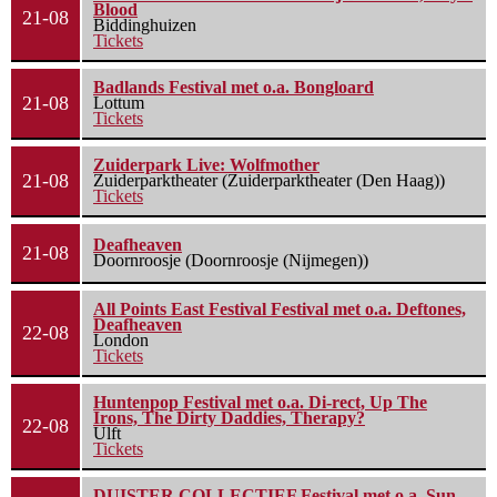
Blood
21-08
Biddinghuizen
Tickets
Badlands Festival met o.a. Bongloard
21-08
Lottum
Tickets
Zuiderpark Live: Wolfmother
21-08
Zuiderparktheater (Zuiderparktheater (Den Haag))
Tickets
Deafheaven
21-08
Doornroosje (Doornroosje (Nijmegen))
All Points East Festival Festival met o.a. Deftones,
Deafheaven
22-08
London
Tickets
Huntenpop Festival met o.a. Di-rect, Up The
Irons, The Dirty Daddies, Therapy?
22-08
Ulft
Tickets
DUISTER COLLECTIEF Festival met o.a. Sun