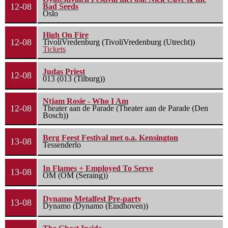
12-08
Bad Seeds
Oslo
High On Fire
12-08
TivoliVredenburg (TivoliVredenburg (Utrecht))
Tickets
Judas Priest
12-08
013 (013 (Tilburg))
Ntjam Rosie - Who I Am
12-08
Theater aan de Parade (Theater aan de Parade (Den
Bosch))
Berg Feest Festival met o.a. Kensington
13-08
Tessenderlo
In Flames + Employed To Serve
13-08
OM (OM (Seraing))
Dynamo Metalfest Pre-party
13-08
Dynamo (Dynamo (Eindhoven))