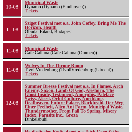
Municipal Waste
10-08
Dynamo (Dynamo (Eindhoven))
Tickets
Sziget Festival met o.a. John Coffey, Bring Me The
Horizon, Health
11-08
Óbudai Eiland, Budapest
Tickets
Municipal Waste
11-08
Cafe Calluna (Cafe Calluna (Ommen))
Wolves In The Throne Room
11-08
TivoliVredenburg (TivoliVredenburg (Utrecht))
Tickets
Summer Breeze Festival met o.a. In Flames, Arch
Enemy, Saxon, Lamb Of God, Alestorm, The
Ghost Inside, Testament, Amorphis, Paleface
Swiss, Alcest, Orbit Culture, Northlane,
12-08
Deafheaven, Future Palace, Blackbraid, Der Weg
Einer Freiheit, Alien Ant Farm, Municipal Waste,
Thundermother, From Fall To Spring, Misery
Index, Parasite inc., Groza
Dinkelsbühl
Øyafestivalen Festival met o.a. Nick Cave & the