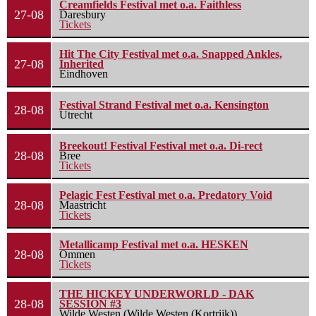
Creamfields Festival met o.a. Faithless
27-08
Daresbury
Tickets
Hit The City Festival met o.a. Snapped Ankles,
27-08
Inherited
Eindhoven
Festival Strand Festival met o.a. Kensington
28-08
Utrecht
Breekout! Festival Festival met o.a. Di-rect
28-08
Bree
Tickets
Pelagic Fest Festival met o.a. Predatory Void
28-08
Maastricht
Tickets
Metallicamp Festival met o.a. HESKEN
28-08
Ommen
Tickets
THE HICKEY UNDERWORLD - DAK
28-08
SESSION #3
Wilde Westen (Wilde Westen (Kortrijk))