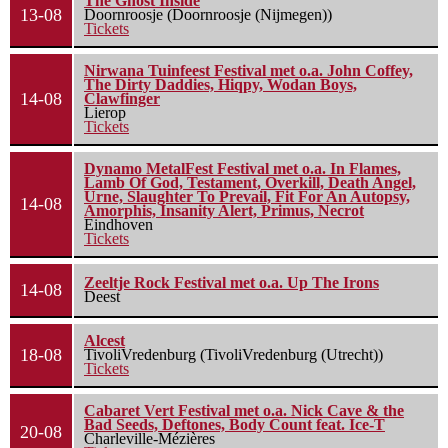
The Ghost Inside
13-08
Doornroosje (Doornroosje (Nijmegen))
Tickets
Nirwana Tuinfeest Festival met o.a. John Coffey,
The Dirty Daddies, Hiqpy, Wodan Boys,
14-08
Clawfinger
Lierop
Tickets
Dynamo MetalFest Festival met o.a. In Flames,
Lamb Of God, Testament, Overkill, Death Angel,
Urne, Slaughter To Prevail, Fit For An Autopsy,
14-08
Amorphis, Insanity Alert, Primus, Necrot
Eindhoven
Tickets
Zeeltje Rock Festival met o.a. Up The Irons
14-08
Deest
Alcest
18-08
TivoliVredenburg (TivoliVredenburg (Utrecht))
Tickets
Cabaret Vert Festival met o.a. Nick Cave & the
Bad Seeds, Deftones, Body Count feat. Ice-T
20-08
Charleville-Mézières