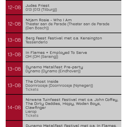
Judas Priest
12-08
013 (013 (Tilburg))
Ntjam Rosie - Who I Am
12-08
Theater aan de Parade (Theater aan de Parade
(Den Bosch))
Berg Feest Festival met o.a. Kensington
13-08
Tessenderlo
In Flames + Employed To Serve
13-08
OM (OM (Seraing))
Dynamo Metalfest Pre-party
13-08
Dynamo (Dynamo (Eindhoven))
The Ghost Inside
13-08
Doornroosje (Doornroosje (Nijmegen))
Tickets
Nirwana Tuinfeest Festival met o.a. John Coffey,
The Dirty Daddies, Hiqpy, Wodan Boys,
14-08
Clawfinger
Lierop
Tickets
Dynamo MetalFest Festival met o.a. In Flames,