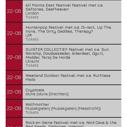
All Points East Festival Festival met o.a.
Deftones, Deafheaven
22-08
London
Tickets
Huntenpop Festival met o.a. Di-rect, Up The
Irons, The Dirty Daddies, Therapy?
22-08
Ulft
Tickets
DUISTER COLLECTIEF Festival met o.a. Sun
Worship, Doodseskader, Alkerdeel, Ggu:ll,
22-08
Modder, Terzij De Horde
Utrecht
Tickets
Waailand Outdoor Festival met o.a. Ruthless
22-08
Made
Cryptosis
22-08
Iduna (Iduna (Drachten))
Wolfmother
22-08
Muziekgieterij (Muziekgieterij (Maastricht))
Tickets
Rock en Seine Festival met o.a. Nick Cave & the
Bad Seeds, Deftones, Interpol