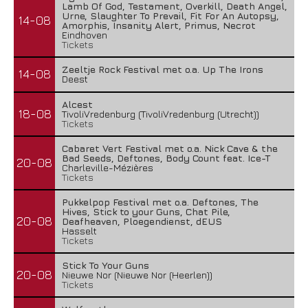
Lamb Of God, Testament, Overkill, Death Angel,
Urne, Slaughter To Prevail, Fit For An Autopsy,
14-08
Amorphis, Insanity Alert, Primus, Necrot
Eindhoven
Tickets
Zeeltje Rock Festival met o.a. Up The Irons
14-08
Deest
Alcest
18-08
TivoliVredenburg (TivoliVredenburg (Utrecht))
Tickets
Cabaret Vert Festival met o.a. Nick Cave & the
Bad Seeds, Deftones, Body Count feat. Ice-T
20-08
Charleville-Mézières
Tickets
Pukkelpop Festival met o.a. Deftones, The
Hives, Stick to your Guns, Chat Pile,
20-08
Deafheaven, Ploegendienst, dEUS
Hasselt
Tickets
Stick To Your Guns
20-08
Nieuwe Nor (Nieuwe Nor (Heerlen))
Tickets