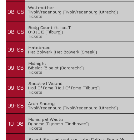
Wolfmother
08-08
TivoliVredenburg (TivoliVredenburg (Utrecht))
Tickets
Body Count ft. Ice-T
08-08
013 (013 (Tilburg))
Tickets
Hatebreed
09-08
Het Bolwerk (Het Bolwerk (Sneek))
Midnight
09-08
Bibelot (Bibelot (Dordrecht))
Tickets
Spectral Wound
09-08
Hall Of Fame (Hall Of Fame (Tilburg))
Tickets
Arch Enemy
09-08
TivoliVredenburg (TivoliVredenburg (Utrecht))
Municipal Waste
10-08
Dynamo (Dynamo (Eindhoven))
Tickets
Sziget Festival met o.a. John Coffey, Bring Me