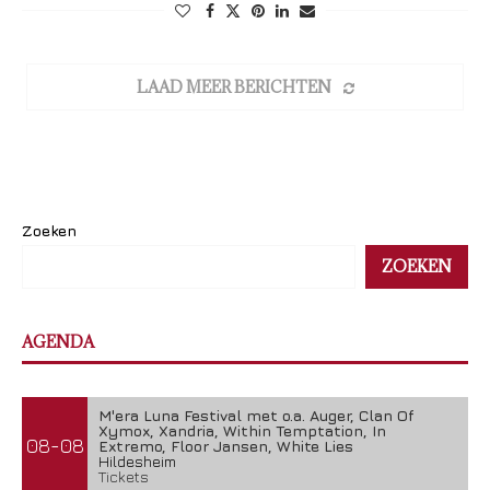
LAAD MEER BERICHTEN
Zoeken
ZOEKEN
AGENDA
M'era Luna Festival met o.a. Auger, Clan Of
Xymox, Xandria, Within Temptation, In
08-08
Extremo, Floor Jansen, White Lies
Hildesheim
Tickets