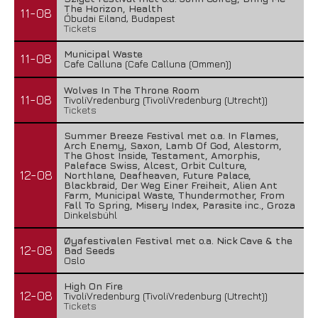
The Horizon, Health
11-08
Óbudai Eiland, Budapest
Tickets
Municipal Waste
11-08
Cafe Calluna (Cafe Calluna (Ommen))
Wolves In The Throne Room
11-08
TivoliVredenburg (TivoliVredenburg (Utrecht))
Tickets
Summer Breeze Festival met o.a. In Flames,
Arch Enemy, Saxon, Lamb Of God, Alestorm,
The Ghost Inside, Testament, Amorphis,
Paleface Swiss, Alcest, Orbit Culture,
12-08
Northlane, Deafheaven, Future Palace,
Blackbraid, Der Weg Einer Freiheit, Alien Ant
Farm, Municipal Waste, Thundermother, From
Fall To Spring, Misery Index, Parasite inc., Groza
Dinkelsbühl
Øyafestivalen Festival met o.a. Nick Cave & the
12-08
Bad Seeds
Oslo
High On Fire
12-08
TivoliVredenburg (TivoliVredenburg (Utrecht))
Tickets