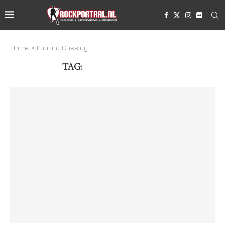
Home
»
Paulina Cassidy
TAG:
PAULINA CASSIDY