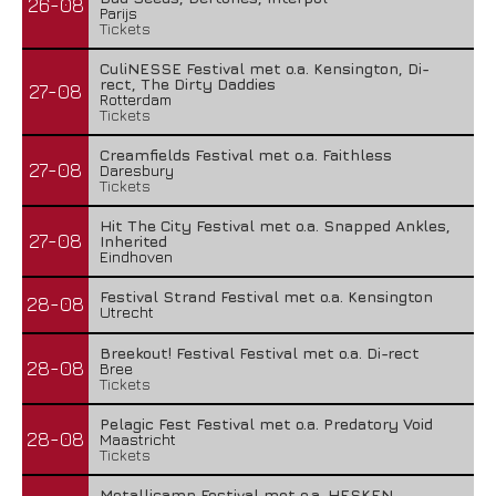
26-08
Parijs
Tickets
CuliNESSE Festival met o.a. Kensington, Di-
rect, The Dirty Daddies
27-08
Rotterdam
Tickets
Creamfields Festival met o.a. Faithless
27-08
Daresbury
Tickets
Hit The City Festival met o.a. Snapped Ankles,
27-08
Inherited
Eindhoven
Festival Strand Festival met o.a. Kensington
28-08
Utrecht
Breekout! Festival Festival met o.a. Di-rect
28-08
Bree
Tickets
Pelagic Fest Festival met o.a. Predatory Void
28-08
Maastricht
Tickets
Metallicamp Festival met o.a. HESKEN