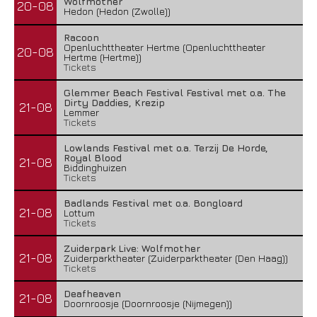
Wolfmother
20-08
Hedon (Hedon (Zwolle))
Racoon
Openluchttheater Hertme (Openluchttheater
20-08
Hertme (Hertme))
Tickets
Glemmer Beach Festival Festival met o.a. The
Dirty Daddies, Krezip
21-08
Lemmer
Tickets
Lowlands Festival met o.a. Terzij De Horde,
Royal Blood
21-08
Biddinghuizen
Tickets
Badlands Festival met o.a. Bongloard
21-08
Lottum
Tickets
Zuiderpark Live: Wolfmother
21-08
Zuiderparktheater (Zuiderparktheater (Den Haag))
Tickets
Deafheaven
21-08
Doornroosje (Doornroosje (Nijmegen))