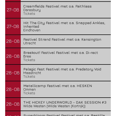
Creamfields Festival met o.a. Faithless
27-08
Daresbury
Tickets
Hit The City Festival met o.a. Snapped Ankles,
27-08
Inherited
Eindhoven
Festival Strand Festival met o.a. Kensington
28-08
Utrecht
Breekout! Festival Festival met o.a. Di-rect
28-08
Bree
Tickets
Pelagic Fest Festival met o.a. Predatory Void
28-08
Maastricht
Tickets
Metallicamp Festival met o.a. HESKEN
28-08
Ommen
Tickets
THE HICKEY UNDERWORLD - DAK SESSION #3
28-08
Wilde Westen (Wilde Westen (Kortrijk))
Superbloom Festival Festival met o.a. Bastille