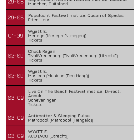
29-08
Munchen, Duitsland
Popelucht Festival met o.a. Queen of Spades
29-08
Etten-Leur
Wyatt E.
01-09
Merleyn (Merleyn (Nijmegen))
Tickets
Chuck Ragan
02-09
TivoliVredenburg (TivoliVredenburg (Utrecht))
Tickets
Wyatt E.
02-09
Musicon (Musicon (Den Haag))
Tickets
Live On The Beach Festival met o.a. Di-rect,
Anouk
03-09
Scheveningen
Tickets
Antimatter & Sleeping Pulse
03-09
Metropool (Metropool (Hengelo))
WYATT E.
03-09
ACU (ACU (Utrecht))