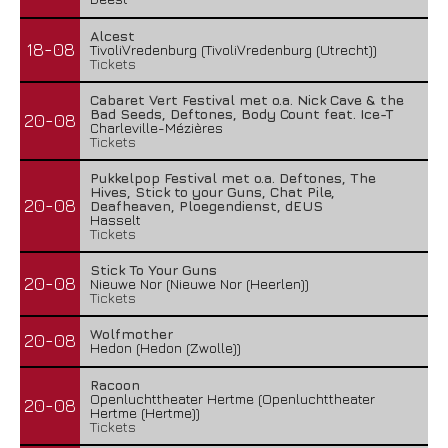
Alcest
18-08
TivoliVredenburg (TivoliVredenburg (Utrecht))
Tickets
Cabaret Vert Festival met o.a. Nick Cave & the
Bad Seeds, Deftones, Body Count feat. Ice-T
20-08
Charleville-Mézières
Tickets
Pukkelpop Festival met o.a. Deftones, The
Hives, Stick to your Guns, Chat Pile,
20-08
Deafheaven, Ploegendienst, dEUS
Hasselt
Tickets
Stick To Your Guns
20-08
Nieuwe Nor (Nieuwe Nor (Heerlen))
Tickets
Wolfmother
20-08
Hedon (Hedon (Zwolle))
Racoon
Openluchttheater Hertme (Openluchttheater
20-08
Hertme (Hertme))
Tickets