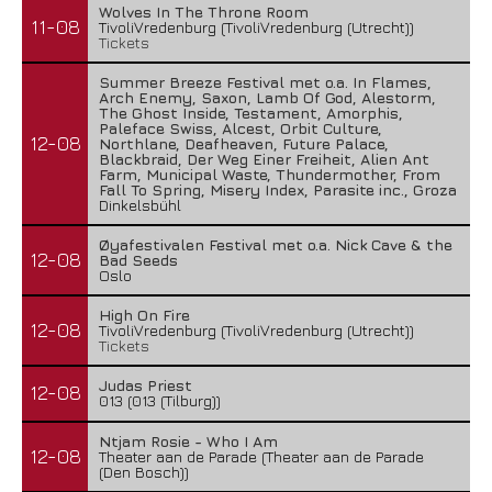
Wolves In The Throne Room
11-08
TivoliVredenburg (TivoliVredenburg (Utrecht))
Tickets
Summer Breeze Festival met o.a. In Flames,
Arch Enemy, Saxon, Lamb Of God, Alestorm,
The Ghost Inside, Testament, Amorphis,
Paleface Swiss, Alcest, Orbit Culture,
12-08
Northlane, Deafheaven, Future Palace,
Blackbraid, Der Weg Einer Freiheit, Alien Ant
Farm, Municipal Waste, Thundermother, From
Fall To Spring, Misery Index, Parasite inc., Groza
Dinkelsbühl
Øyafestivalen Festival met o.a. Nick Cave & the
12-08
Bad Seeds
Oslo
High On Fire
12-08
TivoliVredenburg (TivoliVredenburg (Utrecht))
Tickets
Judas Priest
12-08
013 (013 (Tilburg))
Ntjam Rosie - Who I Am
12-08
Theater aan de Parade (Theater aan de Parade
(Den Bosch))