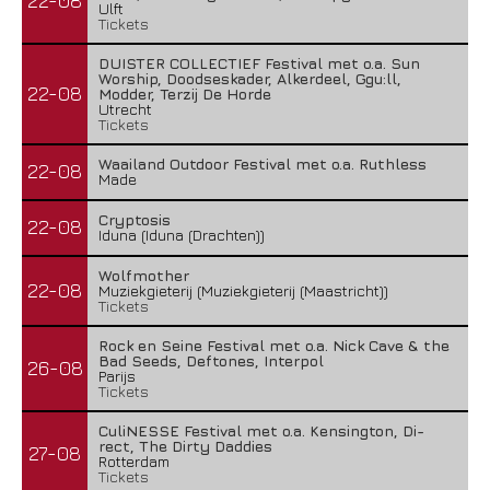
22-08
Ulft
Tickets
DUISTER COLLECTIEF Festival met o.a. Sun
Worship, Doodseskader, Alkerdeel, Ggu:ll,
22-08
Modder, Terzij De Horde
Utrecht
Tickets
Waailand Outdoor Festival met o.a. Ruthless
22-08
Made
Cryptosis
22-08
Iduna (Iduna (Drachten))
Wolfmother
22-08
Muziekgieterij (Muziekgieterij (Maastricht))
Tickets
Rock en Seine Festival met o.a. Nick Cave & the
Bad Seeds, Deftones, Interpol
26-08
Parijs
Tickets
CuliNESSE Festival met o.a. Kensington, Di-
rect, The Dirty Daddies
27-08
Rotterdam
Tickets