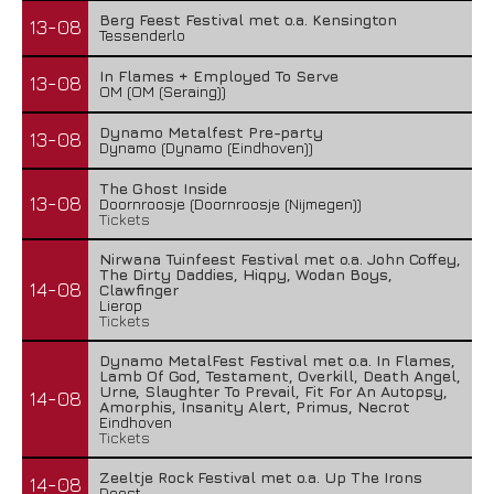
Berg Feest Festival met o.a. Kensington
13-08
Tessenderlo
In Flames + Employed To Serve
13-08
OM (OM (Seraing))
Dynamo Metalfest Pre-party
13-08
Dynamo (Dynamo (Eindhoven))
The Ghost Inside
13-08
Doornroosje (Doornroosje (Nijmegen))
Tickets
Nirwana Tuinfeest Festival met o.a. John Coffey,
The Dirty Daddies, Hiqpy, Wodan Boys,
14-08
Clawfinger
Lierop
Tickets
Dynamo MetalFest Festival met o.a. In Flames,
Lamb Of God, Testament, Overkill, Death Angel,
Urne, Slaughter To Prevail, Fit For An Autopsy,
14-08
Amorphis, Insanity Alert, Primus, Necrot
Eindhoven
Tickets
Zeeltje Rock Festival met o.a. Up The Irons
14-08
Deest