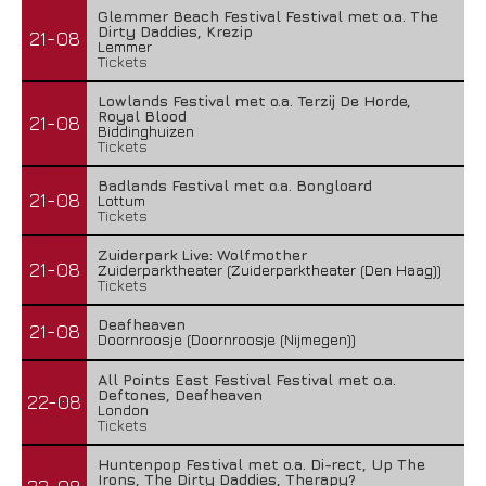
Glemmer Beach Festival Festival met o.a. The
Dirty Daddies, Krezip
21-08
Lemmer
Tickets
Lowlands Festival met o.a. Terzij De Horde,
Royal Blood
21-08
Biddinghuizen
Tickets
Badlands Festival met o.a. Bongloard
21-08
Lottum
Tickets
Zuiderpark Live: Wolfmother
21-08
Zuiderparktheater (Zuiderparktheater (Den Haag))
Tickets
Deafheaven
21-08
Doornroosje (Doornroosje (Nijmegen))
All Points East Festival Festival met o.a.
Deftones, Deafheaven
22-08
London
Tickets
Huntenpop Festival met o.a. Di-rect, Up The
Irons, The Dirty Daddies, Therapy?