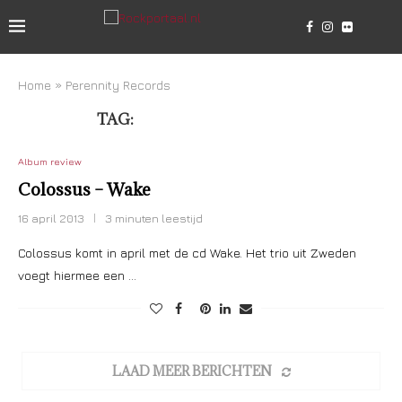
Home
»
Perennity Records
TAG:
PERENNITY RECORDS
Album review
Colossus – Wake
16 april 2013
3 minuten leestijd
Colossus komt in april met de cd Wake. Het trio uit Zweden
voegt hiermee een …
LAAD MEER BERICHTEN