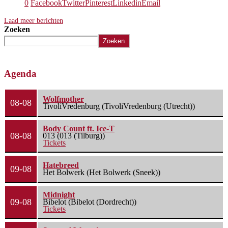
0
Facebook
Twitter
Pinterest
Linkedin
Email
Laad meer berichten
Zoeken
Zoeken
Agenda
Wolfmother
08-08
TivoliVredenburg (TivoliVredenburg (Utrecht))
Body Count ft. Ice-T
08-08
013 (013 (Tilburg))
Tickets
Hatebreed
09-08
Het Bolwerk (Het Bolwerk (Sneek))
Midnight
09-08
Bibelot (Bibelot (Dordrecht))
Tickets