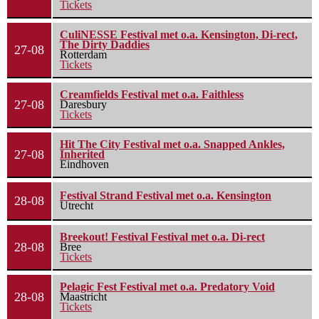
Tickets
CuliNESSE Festival met o.a. Kensington, Di-rect,
The Dirty Daddies
27-08
Rotterdam
Tickets
Creamfields Festival met o.a. Faithless
27-08
Daresbury
Tickets
Hit The City Festival met o.a. Snapped Ankles,
27-08
Inherited
Eindhoven
Festival Strand Festival met o.a. Kensington
28-08
Utrecht
Breekout! Festival Festival met o.a. Di-rect
28-08
Bree
Tickets
Pelagic Fest Festival met o.a. Predatory Void
28-08
Maastricht
Tickets