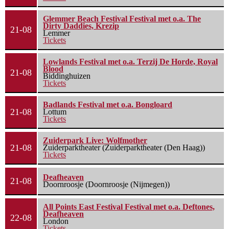
Glemmer Beach Festival Festival met o.a. The
Dirty Daddies, Krezip
21-08
Lemmer
Tickets
Lowlands Festival met o.a. Terzij De Horde, Royal
Blood
21-08
Biddinghuizen
Tickets
Badlands Festival met o.a. Bongloard
21-08
Lottum
Tickets
Zuiderpark Live: Wolfmother
21-08
Zuiderparktheater (Zuiderparktheater (Den Haag))
Tickets
Deafheaven
21-08
Doornroosje (Doornroosje (Nijmegen))
All Points East Festival Festival met o.a. Deftones,
Deafheaven
22-08
London
Tickets