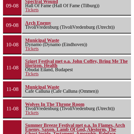
Spectral Wound
09-08
Hall Of Fame (Hall Of Fame (Tilburg))
Tickets
Arch Enemy
09-08
TivoliVredenburg (TivoliVredenburg (Utrecht))
Municipal Waste
10-08
Dynamo (Dynamo (Eindhoven))
Tickets
Sziget Festival met o.a. John Coffey, Bring Me The
Horizon, Health
11-08
Óbudai Eiland, Budapest
Tickets
Municipal Waste
11-08
Cafe Calluna (Cafe Calluna (Ommen))
Wolves In The Throne Room
11-08
TivoliVredenburg (TivoliVredenburg (Utrecht))
Tickets
Summer Breeze Festival met o.a. In Flames, Arch
Enemy, Saxon, Lamb Of God, Alestorm, The
Ghost Inside, Testament, Amorphis, Paleface