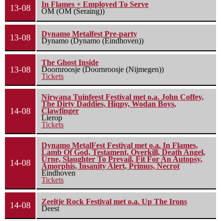
In Flames + Employed To Serve
13-08
OM (OM (Seraing))
Dynamo Metalfest Pre-party
13-08
Dynamo (Dynamo (Eindhoven))
The Ghost Inside
13-08
Doornroosje (Doornroosje (Nijmegen))
Tickets
Nirwana Tuinfeest Festival met o.a. John Coffey,
The Dirty Daddies, Hiqpy, Wodan Boys,
14-08
Clawfinger
Lierop
Tickets
Dynamo MetalFest Festival met o.a. In Flames,
Lamb Of God, Testament, Overkill, Death Angel,
Urne, Slaughter To Prevail, Fit For An Autopsy,
14-08
Amorphis, Insanity Alert, Primus, Necrot
Eindhoven
Tickets
Zeeltje Rock Festival met o.a. Up The Irons
14-08
Deest