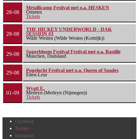
Metallicamp Festival met o.a. HESKEN
28-08
Ommen
Tickets
THE HICKEY UNDERWORLD - DAK
28-08
SESSION #3
Wilde Westen (Wilde Westen (Kortrijk))
Superbloom Festival Festival met o.a. Bastille
29-08
Munchen, Duitsland
Popelucht Festival met o.a. Queen of Spades
29-08
Etten-Leur
Wyatt E.
01-09
Merleyn (Merleyn (Nijmegen))
Tickets
Facebook
Twitter
Instagram