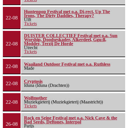
Huntenpop Festival met o.a. Di-rect, Up The
Irons, The Dirty Daddies, Therapy?
22-08
Ulft
Tickets
DUISTER COLLECTIEF Festival met o.a. Sun
Worship, Doodseskader, Alkerdeel, Ggu:ll,
22-08
Modder, Terzij De Horde
Utrecht
Tickets
Waailand Outdoor Festival met o.a. Ruthless
22-08
Made
Cryptosis
22-08
Iduna (Iduna (Drachten))
Wolfmother
22-08
Muziekgieterij (Muziekgieterij (Maastricht))
Tickets
Rock en Seine Festival met o.a. Nick Cave & the
Bad Seeds, Deftones, Interpol
26-08
Parijs