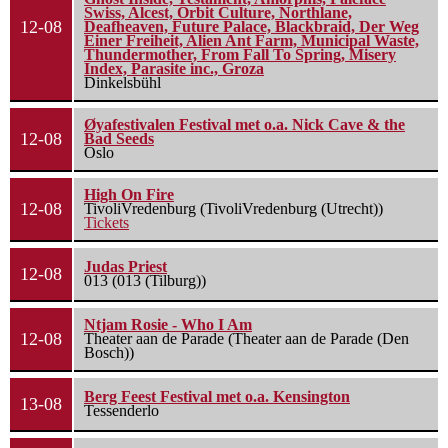
Swiss, Alcest, Orbit Culture, Northlane,
12-08
Deafheaven, Future Palace, Blackbraid, Der Weg
Einer Freiheit, Alien Ant Farm, Municipal Waste,
Thundermother, From Fall To Spring, Misery
Index, Parasite inc., Groza
Dinkelsbühl
Øyafestivalen Festival met o.a. Nick Cave & the
12-08
Bad Seeds
Oslo
High On Fire
12-08
TivoliVredenburg (TivoliVredenburg (Utrecht))
Tickets
Judas Priest
12-08
013 (013 (Tilburg))
Ntjam Rosie - Who I Am
12-08
Theater aan de Parade (Theater aan de Parade (Den
Bosch))
Berg Feest Festival met o.a. Kensington
13-08
Tessenderlo