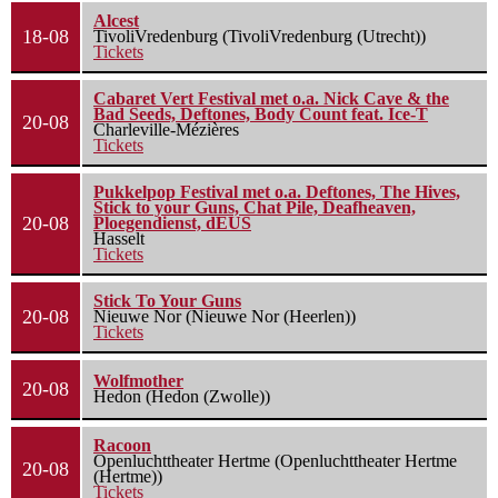
Alcest
18-08
TivoliVredenburg (TivoliVredenburg (Utrecht))
Tickets
Cabaret Vert Festival met o.a. Nick Cave & the
Bad Seeds, Deftones, Body Count feat. Ice-T
20-08
Charleville-Mézières
Tickets
Pukkelpop Festival met o.a. Deftones, The Hives,
Stick to your Guns, Chat Pile, Deafheaven,
20-08
Ploegendienst, dEUS
Hasselt
Tickets
Stick To Your Guns
20-08
Nieuwe Nor (Nieuwe Nor (Heerlen))
Tickets
Wolfmother
20-08
Hedon (Hedon (Zwolle))
Racoon
Openluchttheater Hertme (Openluchttheater Hertme
20-08
(Hertme))
Tickets