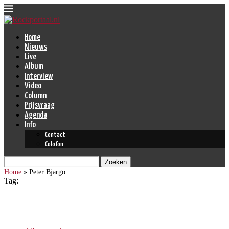
Home
Nieuws
Live
Album
Interview
Video
Column
Prijsvraag
Agenda
Info
Contact
Colofon
Zoeken
Home
»
Peter Bjargo
Tag:
Peter Bjargo