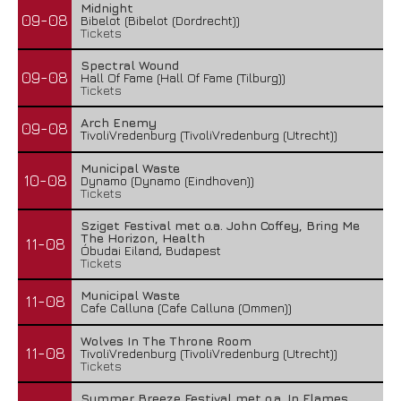
Midnight
09-08
Bibelot (Bibelot (Dordrecht))
Tickets
Spectral Wound
09-08
Hall Of Fame (Hall Of Fame (Tilburg))
Tickets
Arch Enemy
09-08
TivoliVredenburg (TivoliVredenburg (Utrecht))
Municipal Waste
10-08
Dynamo (Dynamo (Eindhoven))
Tickets
Sziget Festival met o.a. John Coffey, Bring Me
The Horizon, Health
11-08
Óbudai Eiland, Budapest
Tickets
Municipal Waste
11-08
Cafe Calluna (Cafe Calluna (Ommen))
Wolves In The Throne Room
11-08
TivoliVredenburg (TivoliVredenburg (Utrecht))
Tickets
Summer Breeze Festival met o.a. In Flames,