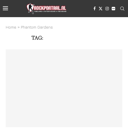
Home
»
Phantom Gardens
TAG:
PHANTOM GARDENS