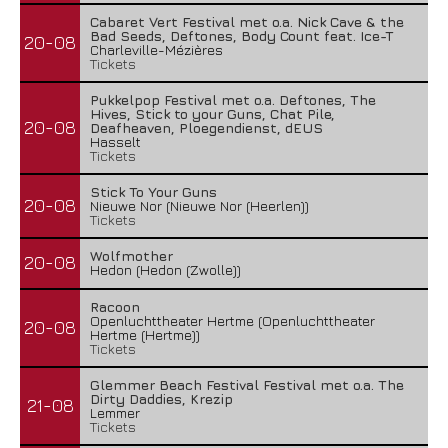
Cabaret Vert Festival met o.a. Nick Cave & the
Bad Seeds, Deftones, Body Count feat. Ice-T
20-08
Charleville-Mézières
Tickets
Pukkelpop Festival met o.a. Deftones, The
Hives, Stick to your Guns, Chat Pile,
20-08
Deafheaven, Ploegendienst, dEUS
Hasselt
Tickets
Stick To Your Guns
20-08
Nieuwe Nor (Nieuwe Nor (Heerlen))
Tickets
Wolfmother
20-08
Hedon (Hedon (Zwolle))
Racoon
Openluchttheater Hertme (Openluchttheater
20-08
Hertme (Hertme))
Tickets
Glemmer Beach Festival Festival met o.a. The
Dirty Daddies, Krezip
21-08
Lemmer
Tickets