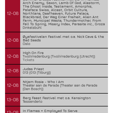
Arch Enemy, Saxon, Lamb Of God, Alestorm,
The Ghost Inside, Testament, Amorphis,
Paleface Swiss, Alcest, Orbit Culture,
12-08
Northlane, Deafheaven, Future Palace,
Blackbraid, Der Weg Einer Freiheit, Alien Ant
Farm, Municipal Waste, Thundermother, From
Fall To Spring, Misery Index, Parasite inc., Groza
Dinkelsbühl
Øyafestivalen Festival met o.a. Nick Cave & the
12-08
Bad Seeds
Oslo
High On Fire
12-08
TivoliVredenburg (TivoliVredenburg (Utrecht))
Tickets
Judas Priest
12-08
013 (013 (Tilburg))
Ntjam Rosie - Who I Am
12-08
Theater aan de Parade (Theater aan de Parade
(Den Bosch))
Berg Feest Festival met o.a. Kensington
13-08
Tessenderlo
In Flames + Employed To Serve
13-08