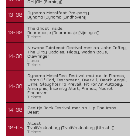
OM (OM (Seraing))
Dynamo Metalfest Pre-party
13-08
Dynamo (Dynamo (Eindhoven))
The Ghost Inside
13-08
Doornroosje (Doornroosje (Nijmegen))
Tickets
Nirwana Tuinfeest Festival met o.a. John Coffey,
The Dirty Daddies, Hiqpy, Wodan Boys,
14-08
Clawfinger
Lierop
Tickets
Dynamo MetalFest Festival met o.a. In Flames,
Lamb Of God, Testament, Overkill, Death Angel,
Urne, Slaughter To Prevail, Fit For An Autopsy,
14-08
Amorphis, Insanity Alert, Primus, Necrot
Eindhoven
Tickets
Zeeltje Rock Festival met o.a. Up The Irons
14-08
Deest
Alcest
18-08
TivoliVredenburg (TivoliVredenburg (Utrecht))
Tickets