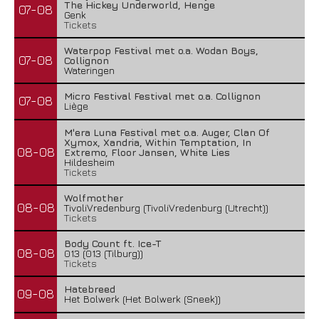
The Hickey Underworld, Henge
07-08
Genk
Tickets
Waterpop Festival met o.a. Wodan Boys,
07-08
Collignon
Wateringen
Micro Festival Festival met o.a. Collignon
07-08
Liège
M'era Luna Festival met o.a. Auger, Clan Of
Xymox, Xandria, Within Temptation, In
08-08
Extremo, Floor Jansen, White Lies
Hildesheim
Tickets
Wolfmother
08-08
TivoliVredenburg (TivoliVredenburg (Utrecht))
Tickets
Body Count ft. Ice-T
08-08
013 (013 (Tilburg))
Tickets
Hatebreed
09-08
Het Bolwerk (Het Bolwerk (Sneek))