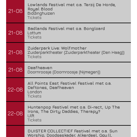
Lowlands Festival met o.a. Terzij De Horde,
Royal Blood
21-08
Biddinghuizen
Tickets
Badlands Festival met o.a. Bongloard
21-08
Lottum
Tickets
Zuiderpark Live: Wolfmother
21-08
Zuiderparktheater (Zuiderparktheater (Den Haag))
Tickets
Deafheaven
21-08
Doornroosje (Doornroosje (Nijmegen))
All Points East Festival Festival met o.a.
Deftones, Deafheaven
22-08
London
Tickets
Huntenpop Festival met o.a. Di-rect, Up The
Irons, The Dirty Daddies, Therapy?
22-08
Ulft
Tickets
DUISTER COLLECTIEF Festival met o.a. Sun
Worship, Doodseskader, Alkerdeel, Ggu:ll,