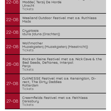
22-08
Modder, Terzij De Horde
Utrecht
Tickets
Waailand Outdoor Festival met o.a. Ruthless
22-08
Made
Cryptosis
22-08
Iduna (Iduna (Drachten))
Wolfmother
22-08
Muziekgieterij (Muziekgieterij (Maastricht))
Tickets
Rock en Seine Festival met o.a. Nick Cave & the
Bad Seeds, Deftones, Interpol
26-08
Parijs
Tickets
CuliNESSE Festival met o.a. Kensington, Di-
rect, The Dirty Daddies
27-08
Rotterdam
Tickets
Creamfields Festival met o.a. Faithless
27-08
Daresbury
Tickets