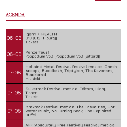
AGENDA
Igorrr + HEALTH
06-08
013 (013 (Tilburg))
Tickets
Panzerfaust
06-08
Poppodium Volt (Poppodium Volt (Sittard))
Hellsinki Metal Festival Festival met o.a. Opeth,
Accept, Bloodbath, Triptykon, The Kovenant,
07-08
Blackbraid
Helsinki
Suikerrock Festival met o.a. Editors, Hiqpy
07-08
Tienen
Tickets
Brakrock Festival met o.a. The Casualties, Hot
07-08
Water Music, No Turning Back, The Exploited
Duffel
AFF (Absolutely Free Festival) Festival met o.a.