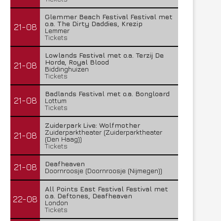
Glemmer Beach Festival Festival met
o.a. The Dirty Daddies, Krezip
21-08
Lemmer
Tickets
Lowlands Festival met o.a. Terzij De
Horde, Royal Blood
21-08
Biddinghuizen
Tickets
Badlands Festival met o.a. Bongloard
21-08
Lottum
Tickets
Zuiderpark Live: Wolfmother
Zuiderparktheater (Zuiderparktheater
21-08
(Den Haag))
Tickets
Deafheaven
21-08
Doornroosje (Doornroosje (Nijmegen))
All Points East Festival Festival met
o.a. Deftones, Deafheaven
22-08
London
Tickets