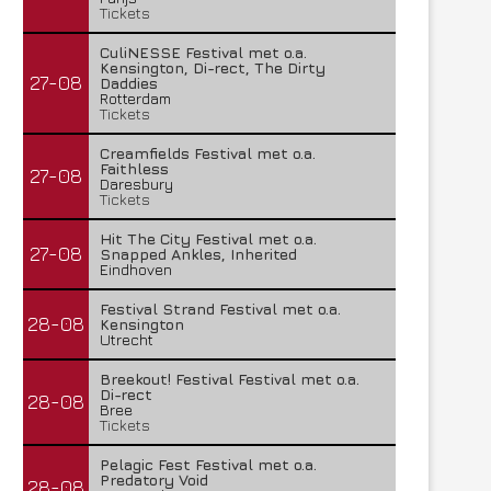
Tickets
CuliNESSE Festival met o.a.
Kensington, Di-rect, The Dirty
27-08
Daddies
Rotterdam
Tickets
Creamfields Festival met o.a.
Faithless
27-08
Daresbury
Tickets
Hit The City Festival met o.a.
27-08
Snapped Ankles, Inherited
Eindhoven
Festival Strand Festival met o.a.
28-08
Kensington
Utrecht
Breekout! Festival Festival met o.a.
Di-rect
28-08
Bree
Tickets
Pelagic Fest Festival met o.a.
Predatory Void
28-08