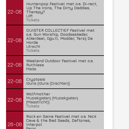
Huntenpop Festival met o.a. Di-rect,
Up The Irons, The Dirty Daddies,
22-08
Therapy?
Ulft
Tickets
DUISTER COLLECTIEF Festival met
o.a. Sun Worship, Doodseskader,
Alkerdeel, Ggu:ll, Modder, Terzij De
22-08
Horde
Utrecht
Tickets
Waailand Outdoor Festival met o.a.
22-08
Ruthless
Made
Cryptosis
22-08
Iduna (Iduna (Drachten))
Wolfmother
Muziekgieterij (Muziekgieterij
22-08
(Maastricht))
Tickets
Rock en Seine Festival met o.a. Nick
Cave & the Bad Seeds, Deftones,
26-08
Interpol
Parijs