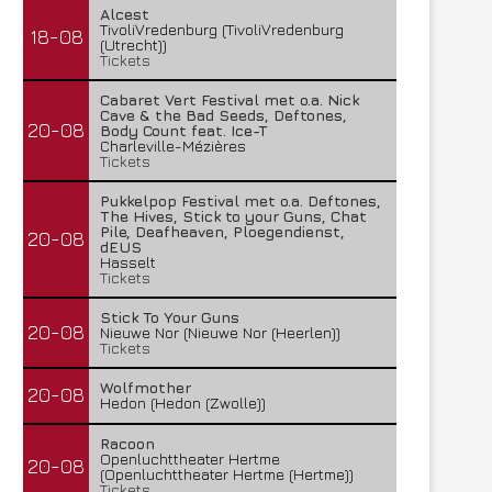
Alcest
TivoliVredenburg (TivoliVredenburg
18-08
(Utrecht))
Tickets
Cabaret Vert Festival met o.a. Nick
Cave & the Bad Seeds, Deftones,
20-08
Body Count feat. Ice-T
Charleville-Mézières
Tickets
Pukkelpop Festival met o.a. Deftones,
The Hives, Stick to your Guns, Chat
Pile, Deafheaven, Ploegendienst,
20-08
dEUS
Hasselt
Tickets
Stick To Your Guns
20-08
Nieuwe Nor (Nieuwe Nor (Heerlen))
Tickets
Wolfmother
20-08
Hedon (Hedon (Zwolle))
Racoon
Openluchttheater Hertme
20-08
(Openluchttheater Hertme (Hertme))
Tickets