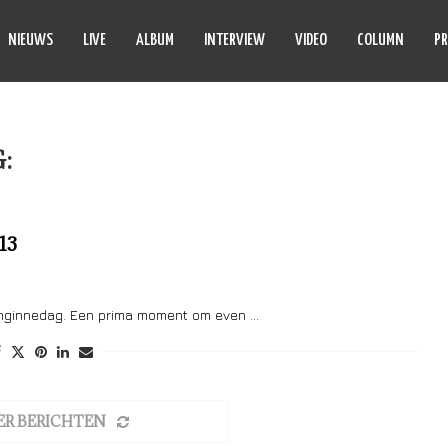
NIEUWS
LIVE
ALBUM
INTERVIEW
VIDEO
COLUMN
PR
G:
PHILM
13
inginnedag. Een prima moment om even …
ER BERICHTEN