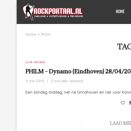
HOME
Home
»
Philm
TA
Live review
PHILM – Dynamo (Eindhoven) 28/04/20
3 mei 2013
2 minuten leestijd
Een zondag middag, net na Grindhoven en net voor Kon
LAAD ME