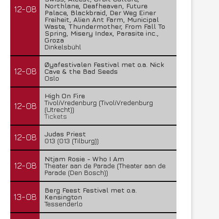
Northlane, Deafheaven, Future
12-08
Palace, Blackbraid, Der Weg Einer
Freiheit, Alien Ant Farm, Municipal
Waste, Thundermother, From Fall To
Spring, Misery Index, Parasite inc.,
Groza
Dinkelsbühl
Øyafestivalen Festival met o.a. Nick
12-08
Cave & the Bad Seeds
Oslo
High On Fire
TivoliVredenburg (TivoliVredenburg
12-08
(Utrecht))
Tickets
Judas Priest
12-08
013 (013 (Tilburg))
Ntjam Rosie - Who I Am
12-08
Theater aan de Parade (Theater aan de
Parade (Den Bosch))
Berg Feest Festival met o.a.
13-08
Kensington
Tessenderlo