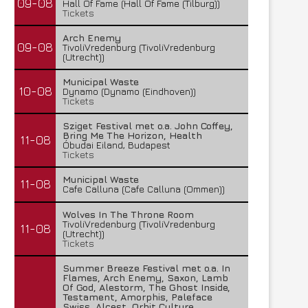
09-08
Hall Of Fame (Hall Of Fame (Tilburg))
Tickets
Arch Enemy
09-08
TivoliVredenburg (TivoliVredenburg
(Utrecht))
Municipal Waste
10-08
Dynamo (Dynamo (Eindhoven))
Tickets
Sziget Festival met o.a. John Coffey,
Bring Me The Horizon, Health
11-08
Óbudai Eiland, Budapest
Tickets
Municipal Waste
11-08
Cafe Calluna (Cafe Calluna (Ommen))
Wolves In The Throne Room
TivoliVredenburg (TivoliVredenburg
11-08
(Utrecht))
Tickets
Summer Breeze Festival met o.a. In
Flames, Arch Enemy, Saxon, Lamb
Of God, Alestorm, The Ghost Inside,
Testament, Amorphis, Paleface
Swiss, Alcest, Orbit Culture,