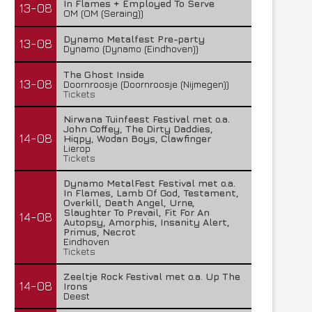
In Flames + Employed To Serve
13-08
OM (OM (Seraing))
Dynamo Metalfest Pre-party
13-08
Dynamo (Dynamo (Eindhoven))
The Ghost Inside
13-08
Doornroosje (Doornroosje (Nijmegen))
Tickets
Nirwana Tuinfeest Festival met o.a.
John Coffey, The Dirty Daddies,
14-08
Hiqpy, Wodan Boys, Clawfinger
Lierop
Tickets
Dynamo MetalFest Festival met o.a.
In Flames, Lamb Of God, Testament,
Overkill, Death Angel, Urne,
Slaughter To Prevail, Fit For An
14-08
Autopsy, Amorphis, Insanity Alert,
Primus, Necrot
Eindhoven
Tickets
Zeeltje Rock Festival met o.a. Up The
14-08
Irons
Deest