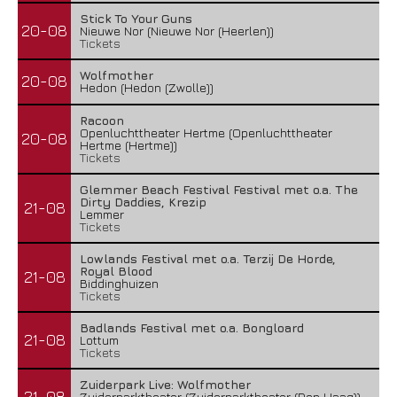
Stick To Your Guns
20-08
Nieuwe Nor (Nieuwe Nor (Heerlen))
Tickets
Wolfmother
20-08
Hedon (Hedon (Zwolle))
Racoon
Openluchttheater Hertme (Openluchttheater
20-08
Hertme (Hertme))
Tickets
Glemmer Beach Festival Festival met o.a. The
Dirty Daddies, Krezip
21-08
Lemmer
Tickets
Lowlands Festival met o.a. Terzij De Horde,
Royal Blood
21-08
Biddinghuizen
Tickets
Badlands Festival met o.a. Bongloard
21-08
Lottum
Tickets
Zuiderpark Live: Wolfmother
21-08
Zuiderparktheater (Zuiderparktheater (Den Haag))