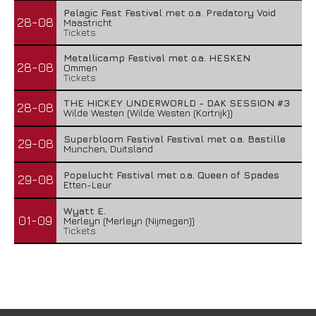
Pelagic Fest Festival met o.a. Predatory Void
28-08
Maastricht
Tickets
Metallicamp Festival met o.a. HESKEN
28-08
Ommen
Tickets
THE HICKEY UNDERWORLD - DAK SESSION #3
28-08
Wilde Westen (Wilde Westen (Kortrijk))
Superbloom Festival Festival met o.a. Bastille
29-08
Munchen, Duitsland
Popelucht Festival met o.a. Queen of Spades
29-08
Etten-Leur
Wyatt E.
01-09
Merleyn (Merleyn (Nijmegen))
Tickets