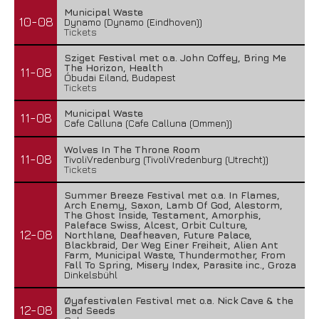
Municipal Waste
10-08
Dynamo (Dynamo (Eindhoven))
Tickets
Sziget Festival met o.a. John Coffey, Bring Me
The Horizon, Health
11-08
Óbudai Eiland, Budapest
Tickets
Municipal Waste
11-08
Cafe Calluna (Cafe Calluna (Ommen))
Wolves In The Throne Room
11-08
TivoliVredenburg (TivoliVredenburg (Utrecht))
Tickets
Summer Breeze Festival met o.a. In Flames,
Arch Enemy, Saxon, Lamb Of God, Alestorm,
The Ghost Inside, Testament, Amorphis,
Paleface Swiss, Alcest, Orbit Culture,
12-08
Northlane, Deafheaven, Future Palace,
Blackbraid, Der Weg Einer Freiheit, Alien Ant
Farm, Municipal Waste, Thundermother, From
Fall To Spring, Misery Index, Parasite inc., Groza
Dinkelsbühl
Øyafestivalen Festival met o.a. Nick Cave & the
12-08
Bad Seeds