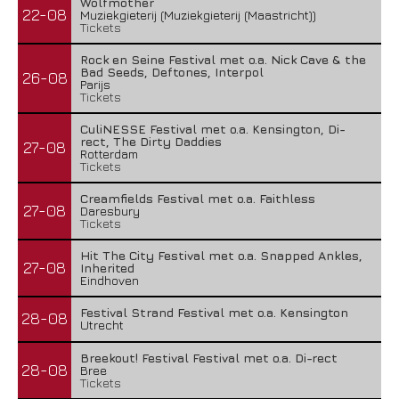
Wolfmother
22-08
Muziekgieterij (Muziekgieterij (Maastricht))
Tickets
Rock en Seine Festival met o.a. Nick Cave & the
Bad Seeds, Deftones, Interpol
26-08
Parijs
Tickets
CuliNESSE Festival met o.a. Kensington, Di-
rect, The Dirty Daddies
27-08
Rotterdam
Tickets
Creamfields Festival met o.a. Faithless
27-08
Daresbury
Tickets
Hit The City Festival met o.a. Snapped Ankles,
27-08
Inherited
Eindhoven
Festival Strand Festival met o.a. Kensington
28-08
Utrecht
Breekout! Festival Festival met o.a. Di-rect
28-08
Bree
Tickets