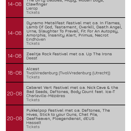
14-08
Clawfinger
Lierop
Tickets
Dynamo MetalFest Festival met o.a. In Flames,
Lamb Of God, Testament, Overkill, Death Angel,
Urne, Slaughter To Prevail, Fit For An Autopsy,
14-08
Amorphis, Insanity Alert, Primus, Necrot
Eindhoven
Tickets
Zeeltje Rock Festival met o.a. Up The Irons
14-08
Deest
Alcest
18-08
TivoliVredenburg (TivoliVredenburg (Utrecht))
Tickets
Cabaret Vert Festival met o.a. Nick Cave & the
Bad Seeds, Deftones, Body Count feat. Ice-T
20-08
Charleville-Mézières
Tickets
Pukkelpop Festival met o.a. Deftones, The
Hives, Stick to your Guns, Chat Pile,
20-08
Deafheaven, Ploegendienst, dEUS
Hasselt
Tickets