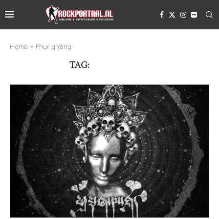
Home
»
Phur g​.​Yang
TAG:
PHUR G​.​YANG