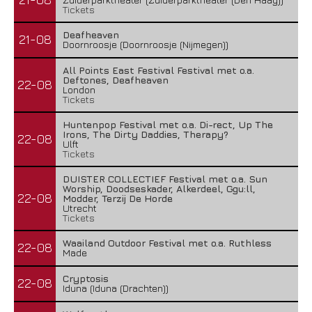
Tickets
Deafheaven
21-08
Doornroosje (Doornroosje (Nijmegen))
All Points East Festival Festival met o.a.
Deftones, Deafheaven
22-08
London
Tickets
Huntenpop Festival met o.a. Di-rect, Up The
Irons, The Dirty Daddies, Therapy?
22-08
Ulft
Tickets
DUISTER COLLECTIEF Festival met o.a. Sun
Worship, Doodseskader, Alkerdeel, Ggu:ll,
22-08
Modder, Terzij De Horde
Utrecht
Tickets
Waailand Outdoor Festival met o.a. Ruthless
22-08
Made
Cryptosis
22-08
Iduna (Iduna (Drachten))