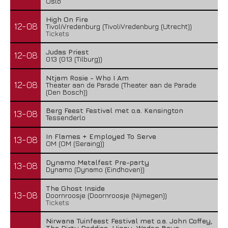
Oslo
High On Fire
12-08
TivoliVredenburg (TivoliVredenburg (Utrecht))
Tickets
Judas Priest
12-08
013 (013 (Tilburg))
Ntjam Rosie - Who I Am
12-08
Theater aan de Parade (Theater aan de Parade
(Den Bosch))
Berg Feest Festival met o.a. Kensington
13-08
Tessenderlo
In Flames + Employed To Serve
13-08
OM (OM (Seraing))
Dynamo Metalfest Pre-party
13-08
Dynamo (Dynamo (Eindhoven))
The Ghost Inside
13-08
Doornroosje (Doornroosje (Nijmegen))
Tickets
Nirwana Tuinfeest Festival met o.a. John Coffey,
The Dirty Daddies, Hiqpy, Wodan Boys,