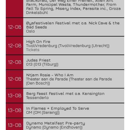
Blackbraid, Der Weg Einer Freiheit, Alien Ant
Farm, Municipal Waste, Thundermother, From
Fall To Spring, Misery Index, Parasite inc., Groza
Dinkelsbühl
Øyafestivalen Festival met o.a. Nick Cave & the
12-08
Bad Seeds
Oslo
High On Fire
12-08
TivoliVredenburg (TivoliVredenburg (Utrecht))
Tickets
Judas Priest
12-08
013 (013 (Tilburg))
Ntjam Rosie - Who I Am
12-08
Theater aan de Parade (Theater aan de Parade
(Den Bosch))
Berg Feest Festival met o.a. Kensington
13-08
Tessenderlo
In Flames + Employed To Serve
13-08
OM (OM (Seraing))
Dynamo Metalfest Pre-party
13-08
Dynamo (Dynamo (Eindhoven))