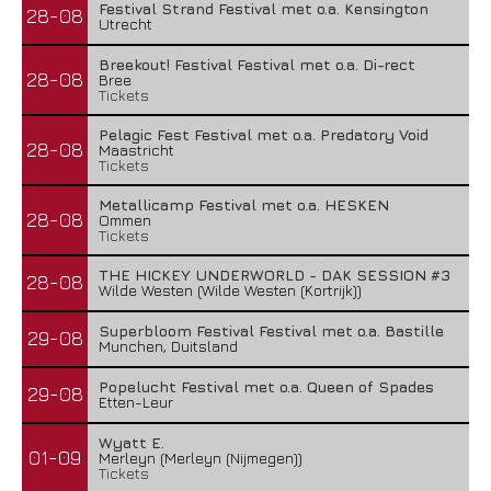
Festival Strand Festival met o.a. Kensington
28-08
Utrecht
Breekout! Festival Festival met o.a. Di-rect
28-08
Bree
Tickets
Pelagic Fest Festival met o.a. Predatory Void
28-08
Maastricht
Tickets
Metallicamp Festival met o.a. HESKEN
28-08
Ommen
Tickets
THE HICKEY UNDERWORLD - DAK SESSION #3
28-08
Wilde Westen (Wilde Westen (Kortrijk))
Superbloom Festival Festival met o.a. Bastille
29-08
Munchen, Duitsland
Popelucht Festival met o.a. Queen of Spades
29-08
Etten-Leur
Wyatt E.
01-09
Merleyn (Merleyn (Nijmegen))
Tickets