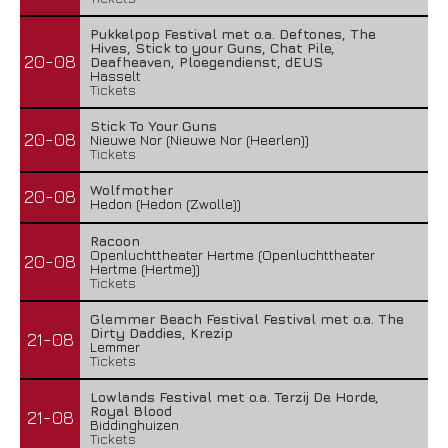
Pukkelpop Festival met o.a. Deftones, The
Hives, Stick to your Guns, Chat Pile,
20-08
Deafheaven, Ploegendienst, dEUS
Hasselt
Tickets
Stick To Your Guns
20-08
Nieuwe Nor (Nieuwe Nor (Heerlen))
Tickets
Wolfmother
20-08
Hedon (Hedon (Zwolle))
Racoon
Openluchttheater Hertme (Openluchttheater
20-08
Hertme (Hertme))
Tickets
Glemmer Beach Festival Festival met o.a. The
Dirty Daddies, Krezip
21-08
Lemmer
Tickets
Lowlands Festival met o.a. Terzij De Horde,
Royal Blood
21-08
Biddinghuizen
Tickets