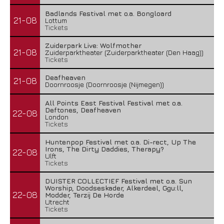
Badlands Festival met o.a. Bongloard
21-08
Lottum
Tickets
Zuiderpark Live: Wolfmother
21-08
Zuiderparktheater (Zuiderparktheater (Den Haag))
Tickets
Deafheaven
21-08
Doornroosje (Doornroosje (Nijmegen))
All Points East Festival Festival met o.a.
Deftones, Deafheaven
22-08
London
Tickets
Huntenpop Festival met o.a. Di-rect, Up The
Irons, The Dirty Daddies, Therapy?
22-08
Ulft
Tickets
DUISTER COLLECTIEF Festival met o.a. Sun
Worship, Doodseskader, Alkerdeel, Ggu:ll,
22-08
Modder, Terzij De Horde
Utrecht
Tickets