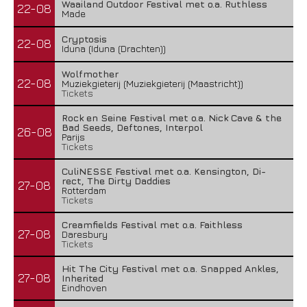
Waailand Outdoor Festival met o.a. Ruthless
22-08
Made
Cryptosis
22-08
Iduna (Iduna (Drachten))
Wolfmother
22-08
Muziekgieterij (Muziekgieterij (Maastricht))
Tickets
Rock en Seine Festival met o.a. Nick Cave & the
Bad Seeds, Deftones, Interpol
26-08
Parijs
Tickets
CuliNESSE Festival met o.a. Kensington, Di-
rect, The Dirty Daddies
27-08
Rotterdam
Tickets
Creamfields Festival met o.a. Faithless
27-08
Daresbury
Tickets
Hit The City Festival met o.a. Snapped Ankles,
27-08
Inherited
Eindhoven