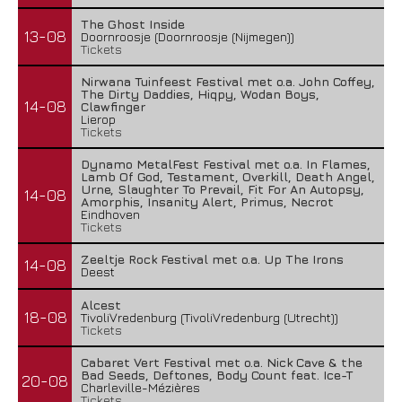
The Ghost Inside
13-08
Doornroosje (Doornroosje (Nijmegen))
Tickets
Nirwana Tuinfeest Festival met o.a. John Coffey,
The Dirty Daddies, Hiqpy, Wodan Boys,
14-08
Clawfinger
Lierop
Tickets
Dynamo MetalFest Festival met o.a. In Flames,
Lamb Of God, Testament, Overkill, Death Angel,
Urne, Slaughter To Prevail, Fit For An Autopsy,
14-08
Amorphis, Insanity Alert, Primus, Necrot
Eindhoven
Tickets
Zeeltje Rock Festival met o.a. Up The Irons
14-08
Deest
Alcest
18-08
TivoliVredenburg (TivoliVredenburg (Utrecht))
Tickets
Cabaret Vert Festival met o.a. Nick Cave & the
Bad Seeds, Deftones, Body Count feat. Ice-T
20-08
Charleville-Mézières
Tickets