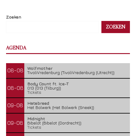
Zoeken
ZOEKEN
AGENDA
Wolfmother
08-08
TivoliVredenburg (TivoliVredenburg (Utrecht))
Body Count ft. Ice-T
08-08
013 (013 (Tilburg))
Tickets
Hatebreed
09-08
Het Bolwerk (Het Bolwerk (Sneek))
Midnight
09-08
Bibelot (Bibelot (Dordrecht))
Tickets