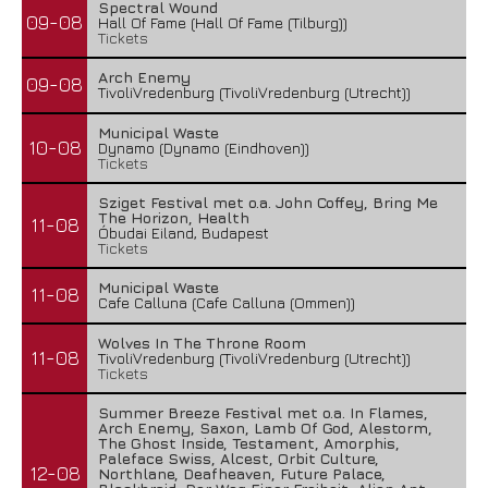
Spectral Wound
09-08
Hall Of Fame (Hall Of Fame (Tilburg))
Tickets
Arch Enemy
09-08
TivoliVredenburg (TivoliVredenburg (Utrecht))
Municipal Waste
10-08
Dynamo (Dynamo (Eindhoven))
Tickets
Sziget Festival met o.a. John Coffey, Bring Me
The Horizon, Health
11-08
Óbudai Eiland, Budapest
Tickets
Municipal Waste
11-08
Cafe Calluna (Cafe Calluna (Ommen))
Wolves In The Throne Room
11-08
TivoliVredenburg (TivoliVredenburg (Utrecht))
Tickets
Summer Breeze Festival met o.a. In Flames,
Arch Enemy, Saxon, Lamb Of God, Alestorm,
The Ghost Inside, Testament, Amorphis,
Paleface Swiss, Alcest, Orbit Culture,
12-08
Northlane, Deafheaven, Future Palace,