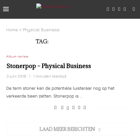
Home
»
Physical Business
TAG:
PHYSICAL BUSINESS
Album review
Stonerpop – Physical Business
3 juni 2018
1 minuten leestijd
De term stoner kan de potentiële luisteraar nog op het
verkeerde been zetten. Stonerpop is …
LAAD MEER BERICHTEN