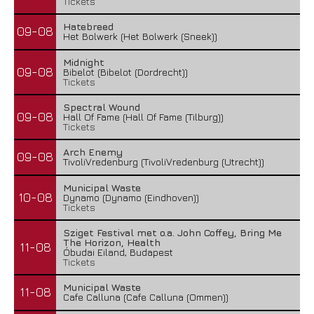
Tickets
Hatebreed
09-08
Het Bolwerk (Het Bolwerk (Sneek))
Midnight
09-08
Bibelot (Bibelot (Dordrecht))
Tickets
Spectral Wound
09-08
Hall Of Fame (Hall Of Fame (Tilburg))
Tickets
Arch Enemy
09-08
TivoliVredenburg (TivoliVredenburg (Utrecht))
Municipal Waste
10-08
Dynamo (Dynamo (Eindhoven))
Tickets
Sziget Festival met o.a. John Coffey, Bring Me
The Horizon, Health
11-08
Óbudai Eiland, Budapest
Tickets
Municipal Waste
11-08
Cafe Calluna (Cafe Calluna (Ommen))