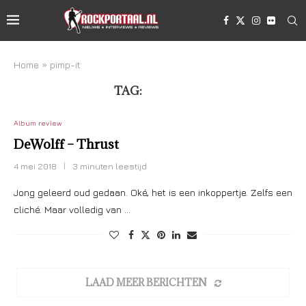
Home
»
pimp-it
TAG:
PIMP-IT
Album review
DeWolff – Thrust
4 mei 2018
3 minuten leestijd
Jong geleerd oud gedaan. Oké, het is een inkoppertje. Zelfs een
cliché. Maar volledig van …
LAAD MEER BERICHTEN