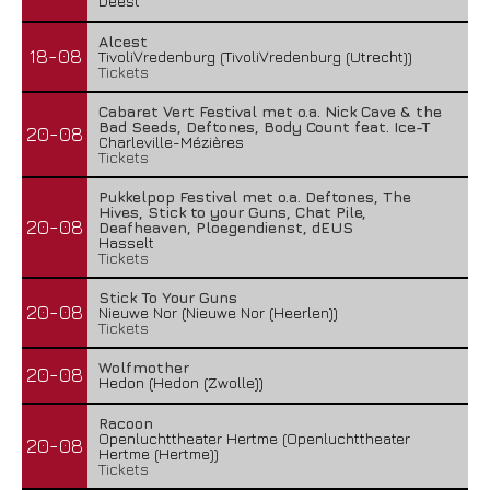
Deest
Alcest
18-08
TivoliVredenburg (TivoliVredenburg (Utrecht))
Tickets
Cabaret Vert Festival met o.a. Nick Cave & the
Bad Seeds, Deftones, Body Count feat. Ice-T
20-08
Charleville-Mézières
Tickets
Pukkelpop Festival met o.a. Deftones, The
Hives, Stick to your Guns, Chat Pile,
20-08
Deafheaven, Ploegendienst, dEUS
Hasselt
Tickets
Stick To Your Guns
20-08
Nieuwe Nor (Nieuwe Nor (Heerlen))
Tickets
Wolfmother
20-08
Hedon (Hedon (Zwolle))
Racoon
Openluchttheater Hertme (Openluchttheater
20-08
Hertme (Hertme))
Tickets