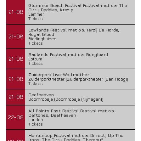
Glemmer Beach Festival Festival met o.a. The
Dirty Daddies, Krezip
21-08
Lemmer
Tickets
Lowlands Festival met o.a. Terzij De Horde,
Royal Blood
21-08
Biddinghuizen
Tickets
Badlands Festival met o.a. Bongloard
21-08
Lottum
Tickets
Zuiderpark Live: Wolfmother
21-08
Zuiderparktheater (Zuiderparktheater (Den Haag))
Tickets
Deafheaven
21-08
Doornroosje (Doornroosje (Nijmegen))
All Points East Festival Festival met o.a.
Deftones, Deafheaven
22-08
London
Tickets
Huntenpop Festival met o.a. Di-rect, Up The
Irons, The Dirty Daddies, Therapy?