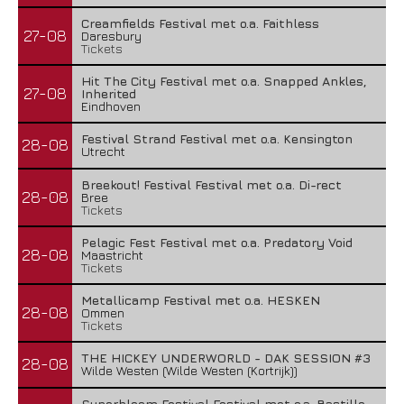
Creamfields Festival met o.a. Faithless
27-08
Daresbury
Tickets
Hit The City Festival met o.a. Snapped Ankles,
27-08
Inherited
Eindhoven
Festival Strand Festival met o.a. Kensington
28-08
Utrecht
Breekout! Festival Festival met o.a. Di-rect
28-08
Bree
Tickets
Pelagic Fest Festival met o.a. Predatory Void
28-08
Maastricht
Tickets
Metallicamp Festival met o.a. HESKEN
28-08
Ommen
Tickets
THE HICKEY UNDERWORLD - DAK SESSION #3
28-08
Wilde Westen (Wilde Westen (Kortrijk))
Superbloom Festival Festival met o.a. Bastille