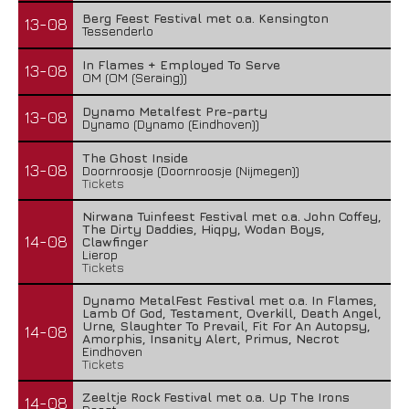
Berg Feest Festival met o.a. Kensington
13-08
Tessenderlo
In Flames + Employed To Serve
13-08
OM (OM (Seraing))
Dynamo Metalfest Pre-party
13-08
Dynamo (Dynamo (Eindhoven))
The Ghost Inside
13-08
Doornroosje (Doornroosje (Nijmegen))
Tickets
Nirwana Tuinfeest Festival met o.a. John Coffey,
The Dirty Daddies, Hiqpy, Wodan Boys,
14-08
Clawfinger
Lierop
Tickets
Dynamo MetalFest Festival met o.a. In Flames,
Lamb Of God, Testament, Overkill, Death Angel,
Urne, Slaughter To Prevail, Fit For An Autopsy,
14-08
Amorphis, Insanity Alert, Primus, Necrot
Eindhoven
Tickets
Zeeltje Rock Festival met o.a. Up The Irons
14-08