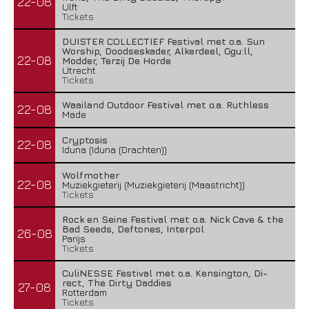
22-08
Ulft
Tickets
DUISTER COLLECTIEF Festival met o.a. Sun
Worship, Doodseskader, Alkerdeel, Ggu:ll,
22-08
Modder, Terzij De Horde
Utrecht
Tickets
Waailand Outdoor Festival met o.a. Ruthless
22-08
Made
Cryptosis
22-08
Iduna (Iduna (Drachten))
Wolfmother
22-08
Muziekgieterij (Muziekgieterij (Maastricht))
Tickets
Rock en Seine Festival met o.a. Nick Cave & the
Bad Seeds, Deftones, Interpol
26-08
Parijs
Tickets
CuliNESSE Festival met o.a. Kensington, Di-
rect, The Dirty Daddies
27-08
Rotterdam
Tickets