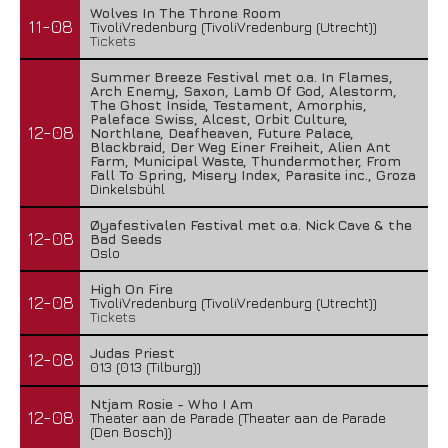
Wolves In The Throne Room
11-08
TivoliVredenburg (TivoliVredenburg (Utrecht))
Tickets
Summer Breeze Festival met o.a. In Flames,
Arch Enemy, Saxon, Lamb Of God, Alestorm,
The Ghost Inside, Testament, Amorphis,
Paleface Swiss, Alcest, Orbit Culture,
12-08
Northlane, Deafheaven, Future Palace,
Blackbraid, Der Weg Einer Freiheit, Alien Ant
Farm, Municipal Waste, Thundermother, From
Fall To Spring, Misery Index, Parasite inc., Groza
Dinkelsbühl
Øyafestivalen Festival met o.a. Nick Cave & the
12-08
Bad Seeds
Oslo
High On Fire
12-08
TivoliVredenburg (TivoliVredenburg (Utrecht))
Tickets
Judas Priest
12-08
013 (013 (Tilburg))
Ntjam Rosie - Who I Am
12-08
Theater aan de Parade (Theater aan de Parade
(Den Bosch))