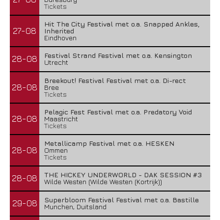
Tickets
Hit The City Festival met o.a. Snapped Ankles,
27-08
Inherited
Eindhoven
Festival Strand Festival met o.a. Kensington
28-08
Utrecht
Breekout! Festival Festival met o.a. Di-rect
28-08
Bree
Tickets
Pelagic Fest Festival met o.a. Predatory Void
28-08
Maastricht
Tickets
Metallicamp Festival met o.a. HESKEN
28-08
Ommen
Tickets
THE HICKEY UNDERWORLD - DAK SESSION #3
28-08
Wilde Westen (Wilde Westen (Kortrijk))
Superbloom Festival Festival met o.a. Bastille
29-08
Munchen, Duitsland