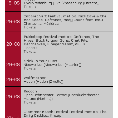
18-08
TivoliVredenburg (TivoliVredenburg (Utrecht))
Tickets
Cabaret Vert Festival met o.a. Nick Cave & the
Bad Seeds, Deftones, Body Count feat. Ice-T
20-08
Charleville-Mézières
Tickets
Pukkelpop Festival met o.a. Deftones, The
Hives, Stick to your Guns, Chat Pile,
20-08
Deafheaven, Ploegendienst, dEUS
Hasselt
Tickets
Stick To Your Guns
20-08
Nieuwe Nor (Nieuwe Nor (Heerlen))
Tickets
Wolfmother
20-08
Hedon (Hedon (Zwolle))
Racoon
Openluchttheater Hertme (Openluchttheater
20-08
Hertme (Hertme))
Tickets
Glemmer Beach Festival Festival met o.a. The
Dirty Daddies, Krezip
21-08