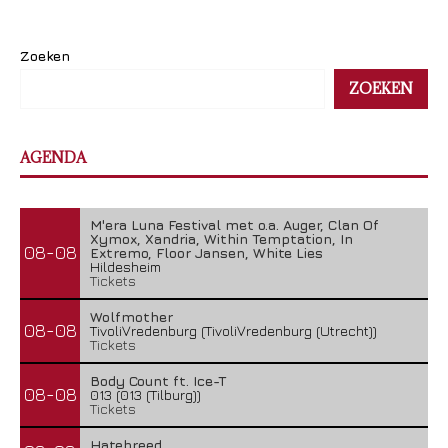
Zoeken
ZOEKEN
AGENDA
M'era Luna Festival met o.a. Auger, Clan Of
Xymox, Xandria, Within Temptation, In
08-08
Extremo, Floor Jansen, White Lies
Hildesheim
Tickets
Wolfmother
08-08
TivoliVredenburg (TivoliVredenburg (Utrecht))
Tickets
Body Count ft. Ice-T
08-08
013 (013 (Tilburg))
Tickets
Hatebreed