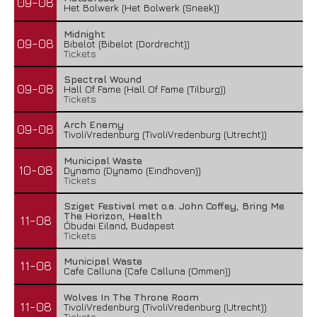
09-08
Het Bolwerk (Het Bolwerk (Sneek))
Midnight
09-08
Bibelot (Bibelot (Dordrecht))
Tickets
Spectral Wound
09-08
Hall Of Fame (Hall Of Fame (Tilburg))
Tickets
Arch Enemy
09-08
TivoliVredenburg (TivoliVredenburg (Utrecht))
Municipal Waste
10-08
Dynamo (Dynamo (Eindhoven))
Tickets
Sziget Festival met o.a. John Coffey, Bring Me
The Horizon, Health
11-08
Óbudai Eiland, Budapest
Tickets
Municipal Waste
11-08
Cafe Calluna (Cafe Calluna (Ommen))
Wolves In The Throne Room
11-08
TivoliVredenburg (TivoliVredenburg (Utrecht))
Tickets