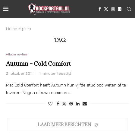
Home
»
pimp
TAG:
PIMP
Album review
Autumn – Cold Comfort
21 oktober 2011
1 minuten leestijd
Met Cold Comfort heeft Autumn hun vijfde studiocd weten af te
leveren. Negen nieuwe nummers …
LAAD MEER BERICHTEN