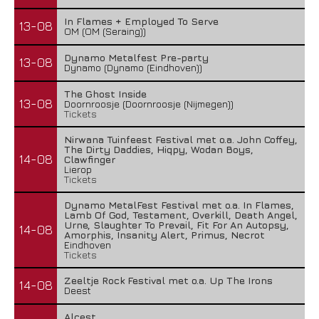
In Flames + Employed To Serve
13-08
OM (OM (Seraing))
Dynamo Metalfest Pre-party
13-08
Dynamo (Dynamo (Eindhoven))
The Ghost Inside
13-08
Doornroosje (Doornroosje (Nijmegen))
Tickets
Nirwana Tuinfeest Festival met o.a. John Coffey,
The Dirty Daddies, Hiqpy, Wodan Boys,
14-08
Clawfinger
Lierop
Tickets
Dynamo MetalFest Festival met o.a. In Flames,
Lamb Of God, Testament, Overkill, Death Angel,
Urne, Slaughter To Prevail, Fit For An Autopsy,
14-08
Amorphis, Insanity Alert, Primus, Necrot
Eindhoven
Tickets
Zeeltje Rock Festival met o.a. Up The Irons
14-08
Deest
Alcest