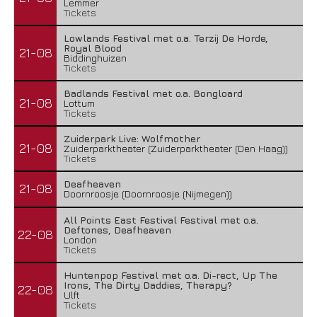
Lemmer
Tickets
Lowlands Festival met o.a. Terzij De Horde,
Royal Blood
21-08
Biddinghuizen
Tickets
Badlands Festival met o.a. Bongloard
21-08
Lottum
Tickets
Zuiderpark Live: Wolfmother
21-08
Zuiderparktheater (Zuiderparktheater (Den Haag))
Tickets
Deafheaven
21-08
Doornroosje (Doornroosje (Nijmegen))
All Points East Festival Festival met o.a.
Deftones, Deafheaven
22-08
London
Tickets
Huntenpop Festival met o.a. Di-rect, Up The
Irons, The Dirty Daddies, Therapy?
22-08
Ulft
Tickets