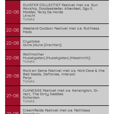
DUISTER COLLECTIEF Festival met o.a. Sun
Worship, Doodseskader, Alkerdeel, Ggu:ll,
22-08
Modder, Terzij De Horde
Utrecht
Tickets
Waailand Outdoor Festival met o.a. Ruthless
22-08
Made
Cryptosis
22-08
Iduna (Iduna (Drachten))
Wolfmother
22-08
Muziekgieterij (Muziekgieterij (Maastricht))
Tickets
Rock en Seine Festival met o.a. Nick Cave & the
Bad Seeds, Deftones, Interpol
26-08
Parijs
Tickets
CuliNESSE Festival met o.a. Kensington, Di-
rect, The Dirty Daddies
27-08
Rotterdam
Tickets
Creamfields Festival met o.a. Faithless
27-08
Daresbury