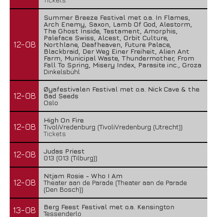
Summer Breeze Festival met o.a. In Flames,
Arch Enemy, Saxon, Lamb Of God, Alestorm,
The Ghost Inside, Testament, Amorphis,
Paleface Swiss, Alcest, Orbit Culture,
12-08
Northlane, Deafheaven, Future Palace,
Blackbraid, Der Weg Einer Freiheit, Alien Ant
Farm, Municipal Waste, Thundermother, From
Fall To Spring, Misery Index, Parasite inc., Groza
Dinkelsbühl
Øyafestivalen Festival met o.a. Nick Cave & the
12-08
Bad Seeds
Oslo
High On Fire
12-08
TivoliVredenburg (TivoliVredenburg (Utrecht))
Tickets
Judas Priest
12-08
013 (013 (Tilburg))
Ntjam Rosie - Who I Am
12-08
Theater aan de Parade (Theater aan de Parade
(Den Bosch))
Berg Feest Festival met o.a. Kensington
13-08
Tessenderlo