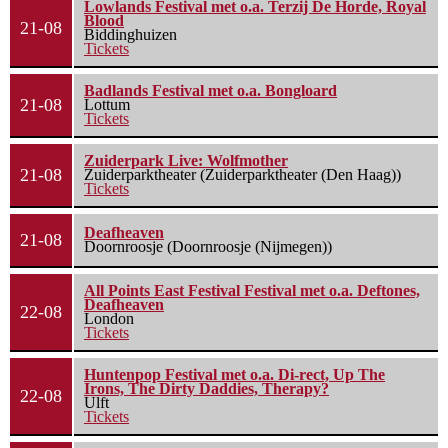
Lowlands Festival met o.a. Terzij De Horde, Royal
Blood
21-08
Biddinghuizen
Tickets
Badlands Festival met o.a. Bongloard
21-08
Lottum
Tickets
Zuiderpark Live: Wolfmother
21-08
Zuiderparktheater (Zuiderparktheater (Den Haag))
Tickets
Deafheaven
21-08
Doornroosje (Doornroosje (Nijmegen))
All Points East Festival Festival met o.a. Deftones,
Deafheaven
22-08
London
Tickets
Huntenpop Festival met o.a. Di-rect, Up The
Irons, The Dirty Daddies, Therapy?
22-08
Ulft
Tickets