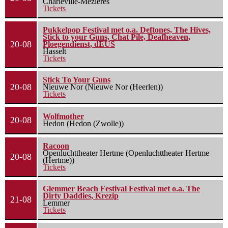
Charleville-Mézières
Tickets
Pukkelpop Festival met o.a. Deftones, The Hives,
Stick to your Guns, Chat Pile, Deafheaven,
20-08
Ploegendienst, dEUS
Hasselt
Tickets
Stick To Your Guns
20-08
Nieuwe Nor (Nieuwe Nor (Heerlen))
Tickets
Wolfmother
20-08
Hedon (Hedon (Zwolle))
Racoon
Openluchttheater Hertme (Openluchttheater Hertme
20-08
(Hertme))
Tickets
Glemmer Beach Festival Festival met o.a. The
Dirty Daddies, Krezip
21-08
Lemmer
Tickets