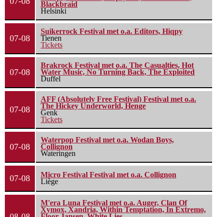
07-08
Blackbraid
Helsinki
Suikerrock Festival met o.a. Editors, Hiqpy
07-08
Tienen
Tickets
Brakrock Festival met o.a. The Casualties, Hot
07-08
Water Music, No Turning Back, The Exploited
Duffel
AFF (Absolutely Free Festival) Festival met o.a.
The Hickey Underworld, Henge
07-08
Genk
Tickets
Waterpop Festival met o.a. Wodan Boys,
07-08
Collignon
Wateringen
Micro Festival Festival met o.a. Collignon
07-08
Liège
M'era Luna Festival met o.a. Auger, Clan Of
Xymox, Xandria, Within Temptation, In Extremo,
08-08
Floor Jansen, White Lies