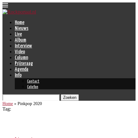
Home
Nieuws
Live
Album
Interview
Video
Column
Prijsvraag
Agenda
Info
Contact
Colofon
Zoeken
Home
»
Pinkpop 2020
Tag:
Pinkpop 2020