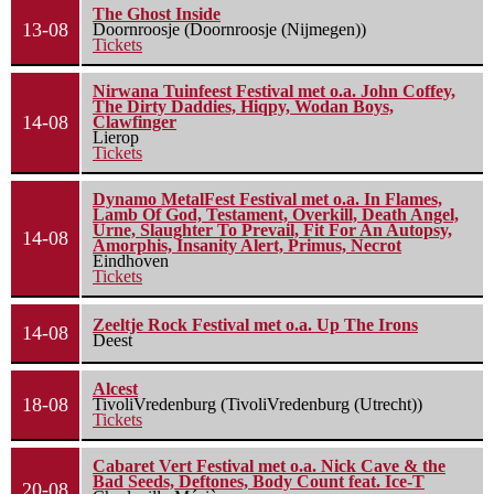
The Ghost Inside
13-08
Doornroosje (Doornroosje (Nijmegen))
Tickets
Nirwana Tuinfeest Festival met o.a. John Coffey,
The Dirty Daddies, Hiqpy, Wodan Boys,
14-08
Clawfinger
Lierop
Tickets
Dynamo MetalFest Festival met o.a. In Flames,
Lamb Of God, Testament, Overkill, Death Angel,
Urne, Slaughter To Prevail, Fit For An Autopsy,
14-08
Amorphis, Insanity Alert, Primus, Necrot
Eindhoven
Tickets
Zeeltje Rock Festival met o.a. Up The Irons
14-08
Deest
Alcest
18-08
TivoliVredenburg (TivoliVredenburg (Utrecht))
Tickets
Cabaret Vert Festival met o.a. Nick Cave & the
Bad Seeds, Deftones, Body Count feat. Ice-T
20-08