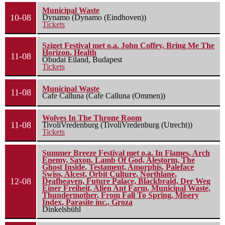
Municipal Waste
10-08
Dynamo (Dynamo (Eindhoven))
Tickets
Sziget Festival met o.a. John Coffey, Bring Me The
Horizon, Health
11-08
Óbudai Eiland, Budapest
Tickets
Municipal Waste
11-08
Cafe Calluna (Cafe Calluna (Ommen))
Wolves In The Throne Room
11-08
TivoliVredenburg (TivoliVredenburg (Utrecht))
Tickets
Summer Breeze Festival met o.a. In Flames, Arch
Enemy, Saxon, Lamb Of God, Alestorm, The
Ghost Inside, Testament, Amorphis, Paleface
Swiss, Alcest, Orbit Culture, Northlane,
12-08
Deafheaven, Future Palace, Blackbraid, Der Weg
Einer Freiheit, Alien Ant Farm, Municipal Waste,
Thundermother, From Fall To Spring, Misery
Index, Parasite inc., Groza
Dinkelsbühl