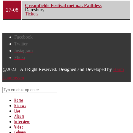
Creamfields Festival met o.a. Faithless
27-08
Daresbury
Tickets
Facebook
Twitter
Instagram
Flickr
@2023 - All Right Reserved. Designed and Developed by
Harm
Lourenssen
Home
Nieuws
Live
Album
Interview
Video
Column