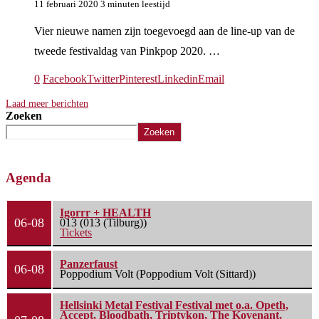
11 februari 2020
3 minuten leestijd
Vier nieuwe namen zijn toegevoegd aan de line-up van de
tweede festivaldag van Pinkpop 2020. …
0
Facebook
Twitter
Pinterest
Linkedin
Email
Laad meer berichten
Zoeken
Zoeken
Agenda
Igorrr + HEALTH
06-08
013 (013 (Tilburg))
Tickets
Panzerfaust
06-08
Poppodium Volt (Poppodium Volt (Sittard))
Hellsinki Metal Festival Festival met o.a. Opeth,
Accept, Bloodbath, Triptykon, The Kovenant,