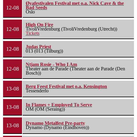
Øyafestivalen Festival met o.a. Nick Cave & the
12-08
Bad Seeds
Oslo
High On Fire
12-08
TivoliVredenburg (TivoliVredenburg (Utrecht))
Tickets
Judas Priest
12-08
013 (013 (Tilburg))
Ntjam Rosie - Who I Am
12-08
Theater aan de Parade (Theater aan de Parade (Den
Bosch))
Berg Feest Festival met o.a. Kensington
13-08
Tessenderlo
In Flames + Employed To Serve
13-08
OM (OM (Seraing))
Dynamo Metalfest Pre-party
13-08
Dynamo (Dynamo (Eindhoven))