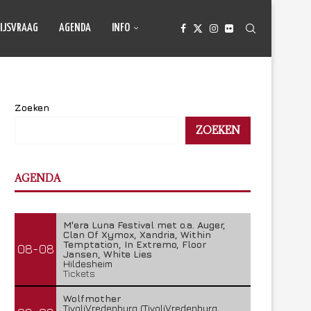
IJSVRAAG
AGENDA
INFO
Zoeken
ZOEKEN
AGENDA
M'era Luna Festival met o.a. Auger,
Clan Of Xymox, Xandria, Within
Temptation, In Extremo, Floor
08-08
Jansen, White Lies
Hildesheim
Tickets
Wolfmother
TivoliVredenburg (TivoliVredenburg