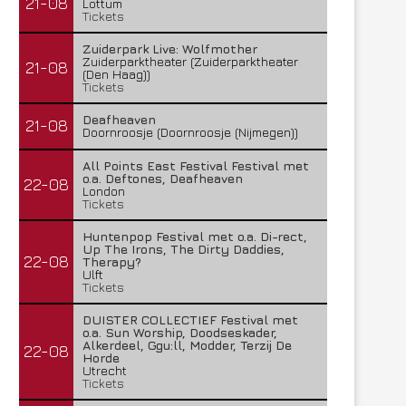
21-08
Lottum
Tickets
Zuiderpark Live: Wolfmother
Zuiderparktheater (Zuiderparktheater
21-08
(Den Haag))
Tickets
Deafheaven
21-08
Doornroosje (Doornroosje (Nijmegen))
All Points East Festival Festival met
o.a. Deftones, Deafheaven
22-08
London
Tickets
Huntenpop Festival met o.a. Di-rect,
Up The Irons, The Dirty Daddies,
22-08
Therapy?
Ulft
Tickets
DUISTER COLLECTIEF Festival met
o.a. Sun Worship, Doodseskader,
Alkerdeel, Ggu:ll, Modder, Terzij De
22-08
Horde
Utrecht
Tickets