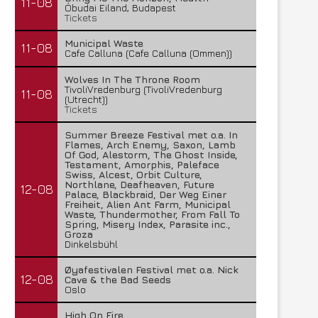
11-08
Óbudai Eiland, Budapest
Tickets
Municipal Waste
11-08
Cafe Calluna (Cafe Calluna (Ommen))
Wolves In The Throne Room
TivoliVredenburg (TivoliVredenburg
11-08
(Utrecht))
Tickets
Summer Breeze Festival met o.a. In
Flames, Arch Enemy, Saxon, Lamb
Of God, Alestorm, The Ghost Inside,
Testament, Amorphis, Paleface
Swiss, Alcest, Orbit Culture,
Northlane, Deafheaven, Future
12-08
Palace, Blackbraid, Der Weg Einer
Freiheit, Alien Ant Farm, Municipal
Waste, Thundermother, From Fall To
Spring, Misery Index, Parasite inc.,
Groza
Dinkelsbühl
Øyafestivalen Festival met o.a. Nick
12-08
Cave & the Bad Seeds
Oslo
High On Fire