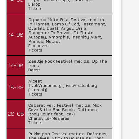
Lierop
Tickets
Dynamo MetalFest Festival met o.a.
In Flames, Lamb Of God, Testament,
Overkill, Death Angel, Urne,
Slaughter To Prevail, Fit For An
14-08
Autopsy, Amorphis, Insanity Alert,
Primus, Necrot
Eindhoven
Tickets
Zeeltje Rock Festival met o.a. Up The
14-08
Irons
Deest
Alcest
TivoliVredenburg (TivoliVredenburg
18-08
(Utrecht))
Tickets
Cabaret Vert Festival met o.a. Nick
Cave & the Bad Seeds, Deftones,
20-08
Body Count feat. Ice-T
Charleville-Mézières
Tickets
Pukkelpop Festival met o.a. Deftones,
The Hives, Stick to your Guns, Chat