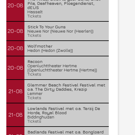
Pile, Deafheaven, Ploegendienst,
20-08
dEUS
Hasselt
Tickets
Stick To Your Guns
20-08
Nieuwe Nor (Nieuwe Nor (Heerlen))
Tickets
Wolfmother
20-08
Hedon (Hedon (Zwolle))
Racoon
Openluchttheater Hertme
20-08
(Openluchttheater Hertme (Hertme))
Tickets
Glemmer Beach Festival Festival met
o.a. The Dirty Daddies, Krezip
21-08
Lemmer
Tickets
Lowlands Festival met o.a. Terzij De
Horde, Royal Blood
21-08
Biddinghuizen
Tickets
Badlands Festival met o.a. Bongloard