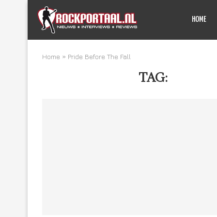
HOME
Home
»
Pride Before The Fall
TAG:
PRIDE 