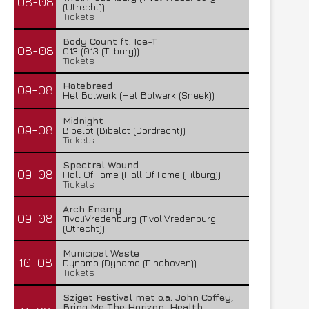
08-08
(Utrecht))
Tickets
Body Count ft. Ice-T
08-08
013 (013 (Tilburg))
Tickets
Hatebreed
09-08
Het Bolwerk (Het Bolwerk (Sneek))
Midnight
09-08
Bibelot (Bibelot (Dordrecht))
Tickets
Spectral Wound
09-08
Hall Of Fame (Hall Of Fame (Tilburg))
Tickets
Arch Enemy
09-08
TivoliVredenburg (TivoliVredenburg
(Utrecht))
Municipal Waste
10-08
Dynamo (Dynamo (Eindhoven))
Tickets
Sziget Festival met o.a. John Coffey,
Bring Me The Horizon, Health