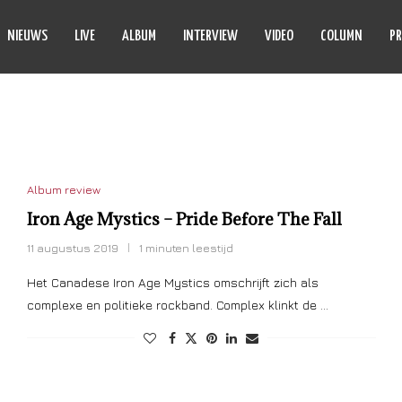
NIEUWS
LIVE
ALBUM
INTERVIEW
VIDEO
COLUMN
PR
BEFORE THE FALL
Album review
Iron Age Mystics – Pride Before The Fall
11 augustus 2019
1 minuten leestijd
Het Canadese Iron Age Mystics omschrijft zich als
complexe en politieke rockband. Complex klinkt de …