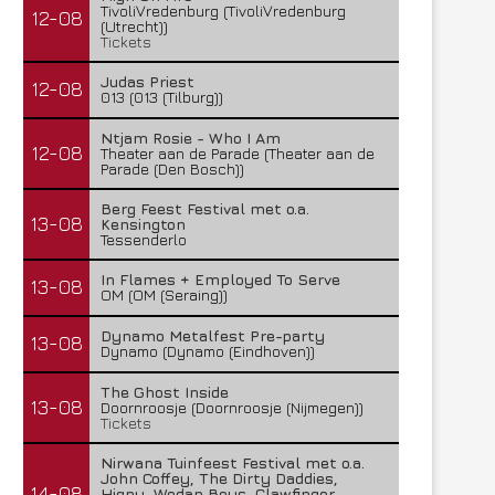
TivoliVredenburg (TivoliVredenburg
12-08
(Utrecht))
Tickets
Judas Priest
12-08
013 (013 (Tilburg))
Ntjam Rosie - Who I Am
12-08
Theater aan de Parade (Theater aan de
Parade (Den Bosch))
Berg Feest Festival met o.a.
13-08
Kensington
Tessenderlo
In Flames + Employed To Serve
13-08
OM (OM (Seraing))
Dynamo Metalfest Pre-party
13-08
Dynamo (Dynamo (Eindhoven))
The Ghost Inside
13-08
Doornroosje (Doornroosje (Nijmegen))
Tickets
Nirwana Tuinfeest Festival met o.a.
John Coffey, The Dirty Daddies,
14-08
Hiqpy, Wodan Boys, Clawfinger