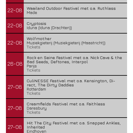
Waailand Outdoor Festival met o.a. Ruthless
22-08
Made
Cryptosis
22-08
Iduna (Iduna (Drachten))
Wolfmother
22-08
Muziekgieterij (Muziekgieterij (Maastricht))
Tickets
Rock en Seine Festival met o.a. Nick Cave & the
Bad Seeds, Deftones, Interpol
26-08
Parijs
Tickets
CuliNESSE Festival met o.a. Kensington, Di-
rect, The Dirty Daddies
27-08
Rotterdam
Tickets
Creamfields Festival met o.a. Faithless
27-08
Daresbury
Tickets
Hit The City Festival met o.a. Snapped Ankles,
27-08
Inherited
Eindhoven