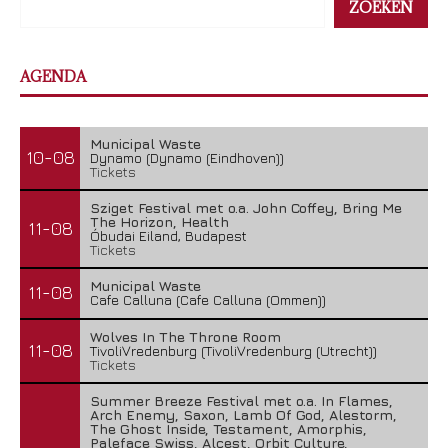
ZOEKEN
AGENDA
Municipal Waste
10-08
Dynamo (Dynamo (Eindhoven))
Tickets
Sziget Festival met o.a. John Coffey, Bring Me
The Horizon, Health
11-08
Óbudai Eiland, Budapest
Tickets
Municipal Waste
11-08
Cafe Calluna (Cafe Calluna (Ommen))
Wolves In The Throne Room
11-08
TivoliVredenburg (TivoliVredenburg (Utrecht))
Tickets
Summer Breeze Festival met o.a. In Flames,
Arch Enemy, Saxon, Lamb Of God, Alestorm,
The Ghost Inside, Testament, Amorphis,
Paleface Swiss, Alcest, Orbit Culture,