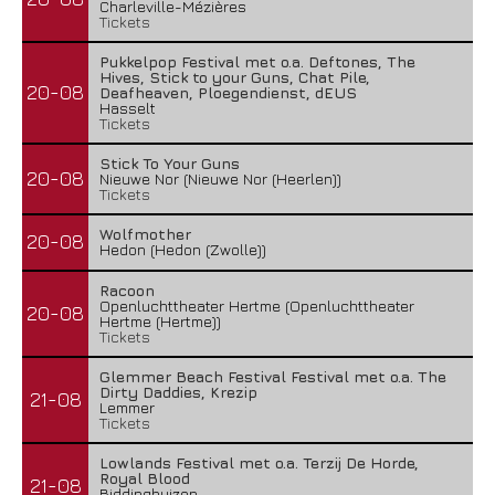
Charleville-Mézières
Tickets
Pukkelpop Festival met o.a. Deftones, The
Hives, Stick to your Guns, Chat Pile,
20-08
Deafheaven, Ploegendienst, dEUS
Hasselt
Tickets
Stick To Your Guns
20-08
Nieuwe Nor (Nieuwe Nor (Heerlen))
Tickets
Wolfmother
20-08
Hedon (Hedon (Zwolle))
Racoon
Openluchttheater Hertme (Openluchttheater
20-08
Hertme (Hertme))
Tickets
Glemmer Beach Festival Festival met o.a. The
Dirty Daddies, Krezip
21-08
Lemmer
Tickets
Lowlands Festival met o.a. Terzij De Horde,
Royal Blood
21-08
Biddinghuizen