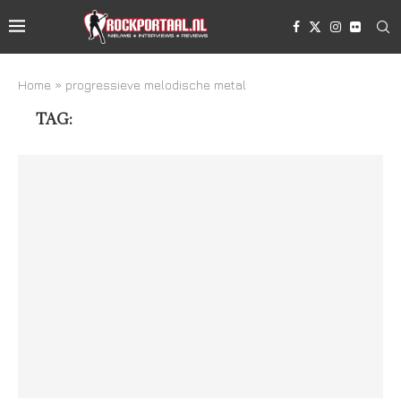
Home
»
progressieve melodische metal
TAG:
PROGRESSIEVE MELODISCHE METAL