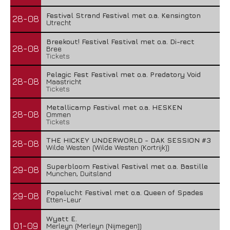
Festival Strand Festival met o.a. Kensington
28-08
Utrecht
Breekout! Festival Festival met o.a. Di-rect
28-08
Bree
Tickets
Pelagic Fest Festival met o.a. Predatory Void
28-08
Maastricht
Tickets
Metallicamp Festival met o.a. HESKEN
28-08
Ommen
Tickets
THE HICKEY UNDERWORLD - DAK SESSION #3
28-08
Wilde Westen (Wilde Westen (Kortrijk))
Superbloom Festival Festival met o.a. Bastille
29-08
Munchen, Duitsland
Popelucht Festival met o.a. Queen of Spades
29-08
Etten-Leur
Wyatt E.
01-09
Merleyn (Merleyn (Nijmegen))