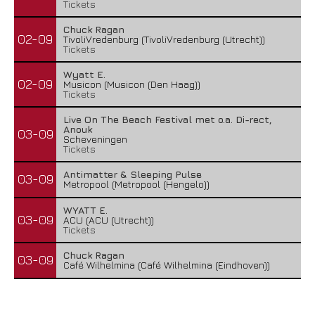
Tickets
Chuck Ragan
02-09
TivoliVredenburg (TivoliVredenburg (Utrecht))
Tickets
Wyatt E.
02-09
Musicon (Musicon (Den Haag))
Tickets
Live On The Beach Festival met o.a. Di-rect,
Anouk
03-09
Scheveningen
Tickets
Antimatter & Sleeping Pulse
03-09
Metropool (Metropool (Hengelo))
WYATT E.
03-09
ACU (ACU (Utrecht))
Tickets
Chuck Ragan
03-09
Café Wilhelmina (Café Wilhelmina (Eindhoven))