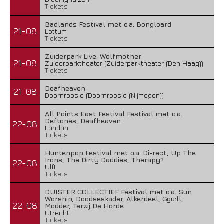
Tickets
Badlands Festival met o.a. Bongloard
21-08
Lottum
Tickets
Zuiderpark Live: Wolfmother
21-08
Zuiderparktheater (Zuiderparktheater (Den Haag))
Tickets
Deafheaven
21-08
Doornroosje (Doornroosje (Nijmegen))
All Points East Festival Festival met o.a.
Deftones, Deafheaven
22-08
London
Tickets
Huntenpop Festival met o.a. Di-rect, Up The
Irons, The Dirty Daddies, Therapy?
22-08
Ulft
Tickets
DUISTER COLLECTIEF Festival met o.a. Sun
Worship, Doodseskader, Alkerdeel, Ggu:ll,
22-08
Modder, Terzij De Horde
Utrecht
Tickets