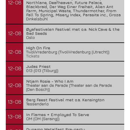
12-08
Northlane, Deafheaven, Future Palace,
Blackbraid, Der Weg Einer Freiheit, Alien Ant
Farm, Municipal Waste, Thundermother, From
Fall To Spring, Misery Index, Parasite inc., Groza
Dinkelsbühl
Øyafestivalen Festival met o.a. Nick Cave & the
12-08
Bad Seeds
Oslo
High On Fire
12-08
TivoliVredenburg (TivoliVredenburg (Utrecht))
Tickets
Judas Priest
12-08
013 (013 (Tilburg))
Ntjam Rosie - Who I Am
12-08
Theater aan de Parade (Theater aan de Parade
(Den Bosch))
Berg Feest Festival met o.a. Kensington
13-08
Tessenderlo
In Flames + Employed To Serve
13-08
OM (OM (Seraing))
Dynamo Metalfest Pre-party