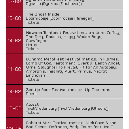
13-08
Dynamo (Dynamo (Eindhoven))
The Ghost Inside
13-08
Doornroosje (Doornroosje (Nijmegen))
Tickets
Nirwana Tuinfeest Festival met o.a. John Coffey,
The Dirty Daddies, Hiqpy, Wodan Boys,
14-08
Clawfinger
Lierop
Tickets
Dynamo MetalFest Festival met o.a. In Flames,
Lamb Of God, Testament, Overkill, Death Angel,
Urne, Slaughter To Prevail, Fit For An Autopsy,
14-08
Amorphis, Insanity Alert, Primus, Necrot
Eindhoven
Tickets
Zeeltje Rock Festival met o.a. Up The Irons
14-08
Deest
Alcest
18-08
TivoliVredenburg (TivoliVredenburg (Utrecht))
Tickets
Cabaret Vert Festival met o.a. Nick Cave & the
Bad Seeds, Deftones, Body Count feat. Ice-T
20-08