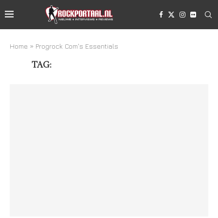
Home
»
Progrock Com's Essentials
TAG:
PROGROCK COM’S ESSENTIALS