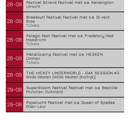
Festival Strand Festival met o.a. Kensington
28-08
Utrecht
Breekout! Festival Festival met o.a. Di-rect
28-08
Bree
Tickets
Pelagic Fest Festival met o.a. Predatory Void
28-08
Maastricht
Tickets
Metallicamp Festival met o.a. HESKEN
28-08
Ommen
Tickets
THE HICKEY UNDERWORLD - DAK SESSION #3
28-08
Wilde Westen (Wilde Westen (Kortrijk))
Superbloom Festival Festival met o.a. Bastille
29-08
Munchen, Duitsland
Popelucht Festival met o.a. Queen of Spades
29-08
Etten-Leur