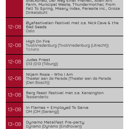
Blackbraid, Der Weg Einer Freiheit, Alien Ant
Farm, Municipal Waste, Thundermother, From
Fall To Spring, Misery Index, Parasite inc., Groza
Dinkelsbühl
Øyafestivalen Festival met o.a. Nick Cave & the
12-08
Bad Seeds
Oslo
High On Fire
12-08
TivoliVredenburg (TivoliVredenburg (Utrecht))
Tickets
Judas Priest
12-08
013 (013 (Tilburg))
Ntjam Rosie - Who I Am
12-08
Theater aan de Parade (Theater aan de Parade
(Den Bosch))
Berg Feest Festival met o.a. Kensington
13-08
Tessenderlo
In Flames + Employed To Serve
13-08
OM (OM (Seraing))
Dynamo Metalfest Pre-party
13-08
Dynamo (Dynamo (Eindhoven))