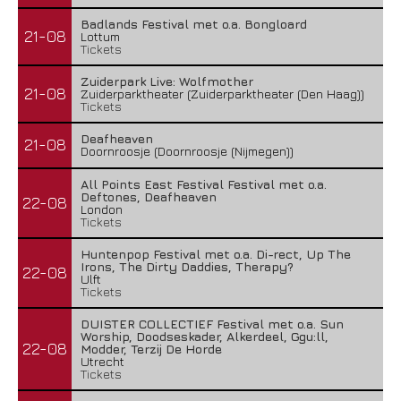
Badlands Festival met o.a. Bongloard
21-08
Lottum
Tickets
Zuiderpark Live: Wolfmother
21-08
Zuiderparktheater (Zuiderparktheater (Den Haag))
Tickets
Deafheaven
21-08
Doornroosje (Doornroosje (Nijmegen))
All Points East Festival Festival met o.a.
Deftones, Deafheaven
22-08
London
Tickets
Huntenpop Festival met o.a. Di-rect, Up The
Irons, The Dirty Daddies, Therapy?
22-08
Ulft
Tickets
DUISTER COLLECTIEF Festival met o.a. Sun
Worship, Doodseskader, Alkerdeel, Ggu:ll,
22-08
Modder, Terzij De Horde
Utrecht
Tickets