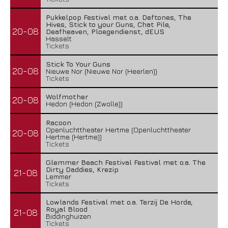
Pukkelpop Festival met o.a. Deftones, The
Hives, Stick to your Guns, Chat Pile,
20-08
Deafheaven, Ploegendienst, dEUS
Hasselt
Tickets
Stick To Your Guns
20-08
Nieuwe Nor (Nieuwe Nor (Heerlen))
Tickets
Wolfmother
20-08
Hedon (Hedon (Zwolle))
Racoon
Openluchttheater Hertme (Openluchttheater
20-08
Hertme (Hertme))
Tickets
Glemmer Beach Festival Festival met o.a. The
Dirty Daddies, Krezip
21-08
Lemmer
Tickets
Lowlands Festival met o.a. Terzij De Horde,
Royal Blood
21-08
Biddinghuizen
Tickets