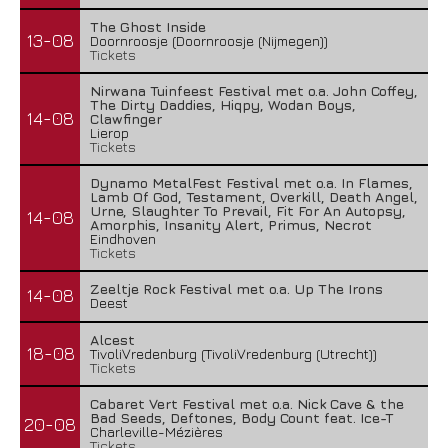
The Ghost Inside
13-08
Doornroosje (Doornroosje (Nijmegen))
Tickets
Nirwana Tuinfeest Festival met o.a. John Coffey,
The Dirty Daddies, Hiqpy, Wodan Boys,
14-08
Clawfinger
Lierop
Tickets
Dynamo MetalFest Festival met o.a. In Flames,
Lamb Of God, Testament, Overkill, Death Angel,
Urne, Slaughter To Prevail, Fit For An Autopsy,
14-08
Amorphis, Insanity Alert, Primus, Necrot
Eindhoven
Tickets
Zeeltje Rock Festival met o.a. Up The Irons
14-08
Deest
Alcest
18-08
TivoliVredenburg (TivoliVredenburg (Utrecht))
Tickets
Cabaret Vert Festival met o.a. Nick Cave & the
Bad Seeds, Deftones, Body Count feat. Ice-T
20-08
Charleville-Mézières
Tickets