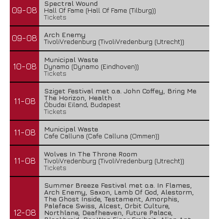
Spectral Wound
09-08
Hall Of Fame (Hall Of Fame (Tilburg))
Tickets
Arch Enemy
09-08
TivoliVredenburg (TivoliVredenburg (Utrecht))
Municipal Waste
10-08
Dynamo (Dynamo (Eindhoven))
Tickets
Sziget Festival met o.a. John Coffey, Bring Me
The Horizon, Health
11-08
Óbudai Eiland, Budapest
Tickets
Municipal Waste
11-08
Cafe Calluna (Cafe Calluna (Ommen))
Wolves In The Throne Room
11-08
TivoliVredenburg (TivoliVredenburg (Utrecht))
Tickets
Summer Breeze Festival met o.a. In Flames,
Arch Enemy, Saxon, Lamb Of God, Alestorm,
The Ghost Inside, Testament, Amorphis,
Paleface Swiss, Alcest, Orbit Culture,
12-08
Northlane, Deafheaven, Future Palace,