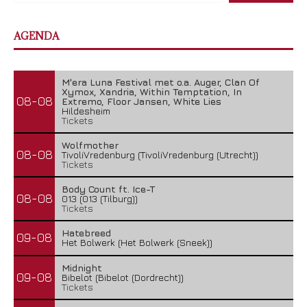
AGENDA
M'era Luna Festival met o.a. Auger, Clan Of
Xymox, Xandria, Within Temptation, In
08-08
Extremo, Floor Jansen, White Lies
Hildesheim
Tickets
Wolfmother
08-08
TivoliVredenburg (TivoliVredenburg (Utrecht))
Tickets
Body Count ft. Ice-T
08-08
013 (013 (Tilburg))
Tickets
Hatebreed
09-08
Het Bolwerk (Het Bolwerk (Sneek))
Midnight
09-08
Bibelot (Bibelot (Dordrecht))
Tickets