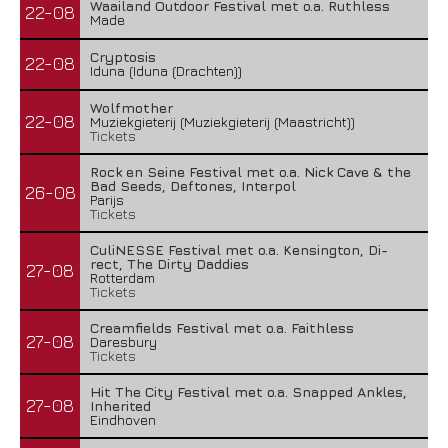
Waailand Outdoor Festival met o.a. Ruthless
22-08
Made
Cryptosis
22-08
Iduna (Iduna (Drachten))
Wolfmother
22-08
Muziekgieterij (Muziekgieterij (Maastricht))
Tickets
Rock en Seine Festival met o.a. Nick Cave & the
Bad Seeds, Deftones, Interpol
26-08
Parijs
Tickets
CuliNESSE Festival met o.a. Kensington, Di-
rect, The Dirty Daddies
27-08
Rotterdam
Tickets
Creamfields Festival met o.a. Faithless
27-08
Daresbury
Tickets
Hit The City Festival met o.a. Snapped Ankles,
27-08
Inherited
Eindhoven